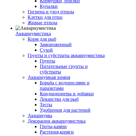
Кормушки, поилки
Купалки
Гигиена и уход птицы
Клетки для птиц
Живые птицы
Аквариумистика
Корм для рыб
Замороженный
Сухой
Грунты и субстраты аквариумистика
Грунты
Питательные грунты и
субстраты
Аквариумная химия
Борьба с водорослями и
паразитами
Кондиционеры и добавки
Лекарства для рыб
Тесты
Удобрения для растений
Аквариумы
Декорации аквариумистика
Гроты,камни
Растения,коряги