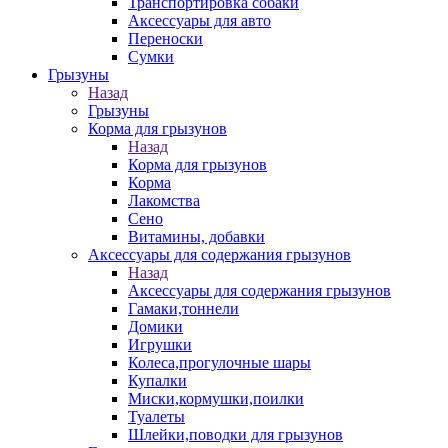
Транспортировка собаки
Аксессуары для авто
Переноски
Сумки
Грызуны
Назад
Грызуны
Корма для грызунов
Назад
Корма для грызунов
Корма
Лакомства
Сено
Витамины, добавки
Аксессуары для содержания грызунов
Назад
Аксессуары для содержания грызунов
Гамаки,тоннели
Домики
Игрушки
Колеса,прогулочные шары
Купалки
Миски,кормушки,поилки
Туалеты
Шлейки,поводки для грызунов