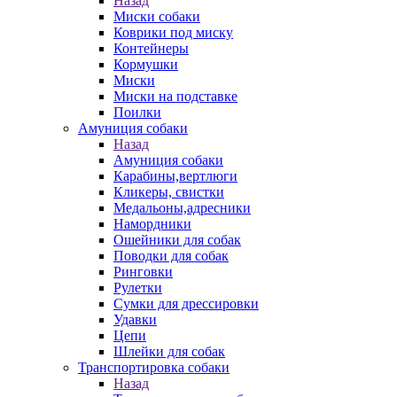
Назад
Миски собаки
Коврики под миску
Контейнеры
Кормушки
Миски
Миски на подставке
Поилки
Амуниция собаки
Назад
Амуниция собаки
Карабины,вертлюги
Кликеры, свистки
Медальоны,адресники
Намордники
Ошейники для собак
Поводки для собак
Ринговки
Рулетки
Сумки для дрессировки
Удавки
Цепи
Шлейки для собак
Транспортировка собаки
Назад