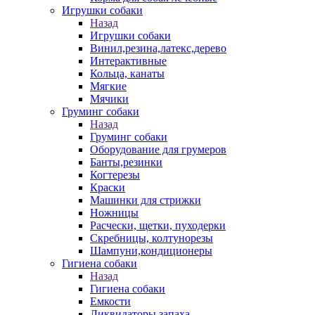
Игрушки собаки
Назад
Игрушки собаки
Винил,резина,латекс,дерево
Интерактивные
Кольца, канаты
Мягкие
Мячики
Груминг собаки
Назад
Груминг собаки
Оборудование для грумеров
Банты,резинки
Когтерезы
Краски
Машинки для стрижки
Ножницы
Расчески, щетки, пуходерки
Скребницы, колтунорезы
Шампуни,кондиционеры
Гигиена собаки
Назад
Гигиена собаки
Емкости
Ликвидаторы запаха