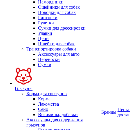
Намордники
Ошейники для собак
Поводки для собак
Ринговки
Рулетки
Сумки для дрессировки
Удавки
Цепи
Шлейки для собак
Транспортировка собаки
Аксессуары для авто
Переноски
Сумки
Грызуны
Корма для грызунов
Корма
Лакомства
Сено
Цены
Бренды
Витамины, добавки
доста
Аксессуары для содержания
грызунов