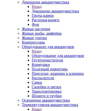
Декорации аквариумистика
Назад
Декорации аквариумистика
Гроты,камни
Растения,коряги
Фон
Живые растения
Живые рыбы, амфибии
Живые улитки
Компрессоры
Оборудование для аквариумов
Назад
Оборудование для аквариумов
Грунтоочистители
Кормушки
Полезный инвентарь
Присоски, краники и клапаны
Распылители
Сачки
Скребки и щетки
Транспортировка
Шланги и трубки
Освещение аквариумистика
Терморегуляция аквариумистика
Назад