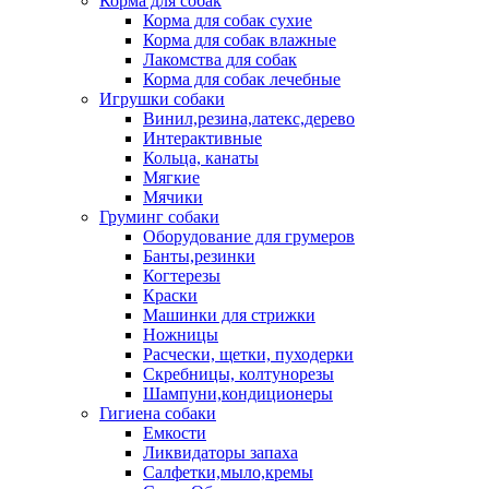
Корма для собак
Корма для собак сухие
Корма для собак влажные
Лакомства для собак
Корма для собак лечебные
Игрушки собаки
Винил,резина,латекс,дерево
Интерактивные
Кольца, канаты
Мягкие
Мячики
Груминг собаки
Оборудование для грумеров
Банты,резинки
Когтерезы
Краски
Машинки для стрижки
Ножницы
Расчески, щетки, пуходерки
Скребницы, колтунорезы
Шампуни,кондиционеры
Гигиена собаки
Емкости
Ликвидаторы запаха
Салфетки,мыло,кремы