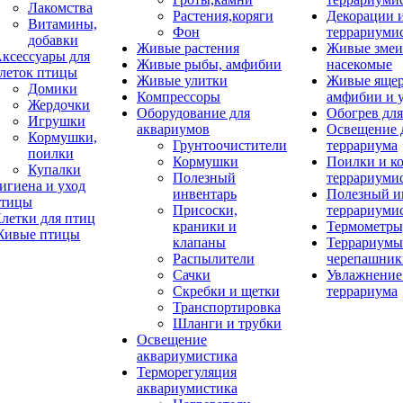
Лакомства
Растения,коряги
Декорации 
Витамины,
Фон
террариуми
добавки
Живые растения
Живые змеи
ксессуары для
Живые рыбы, амфибии
насекомые
леток птицы
Живые улитки
Живые яще
Домики
Компрессоры
амфибии и 
Жердочки
Оборудование для
Обогрев для
Игрушки
аквариумов
Освещение 
Кормушки,
Грунтоочистители
террариума
поилки
Кормушки
Поилки и к
Купалки
Полезный
террариуми
игиена и уход
инвентарь
Полезный и
тицы
Присоски,
террариуми
летки для птиц
краники и
Термометры
ивые птицы
клапаны
Террариумы
Распылители
черепашник
Сачки
Увлажнение 
Скребки и щетки
террариума
Транспортировка
Шланги и трубки
Освещение
аквариумистика
Терморегуляция
аквариумистика