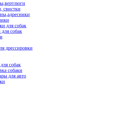
ы,вертлюги
, свистки
ны,адресники
ники
и для собак
 для собак
и
ля дрессировки
для собак
вка собаки
ары для авто
ки