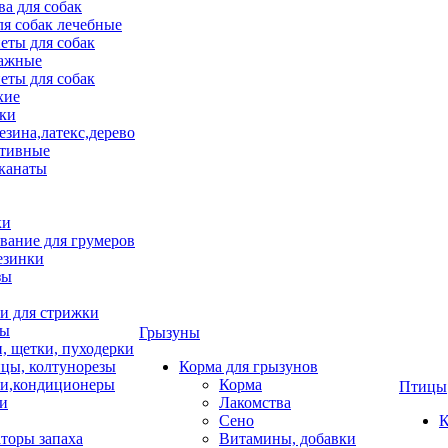
ва для собак
ля собак лечебные
еты для собак
ажные
еты для собак
хие
ки
езина,латекс,дерево
тивные
 канаты
ки
вание для грумеров
езинки
зы
 для стрижки
цы
Грызуны
и, щетки, пуходерки
цы, колтунорезы
Корма для грызунов
и,кондиционеры
Корма
Птицы
ки
Лакомства
Сено
К
торы запаха
Витамины, добавки