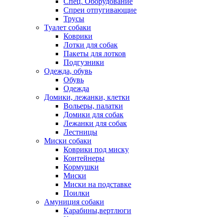
Спец. Оборудование
Спреи отпугивающие
Трусы
Туалет собаки
Коврики
Лотки для собак
Пакеты для лотков
Подгузники
Одежда, обувь
Обувь
Одежда
Домики, лежанки, клетки
Вольеры, палатки
Домики для собак
Лежанки для собак
Лестницы
Миски собаки
Коврики под миску
Контейнеры
Кормушки
Миски
Миски на подставке
Поилки
Амуниция собаки
Карабины,вертлюги