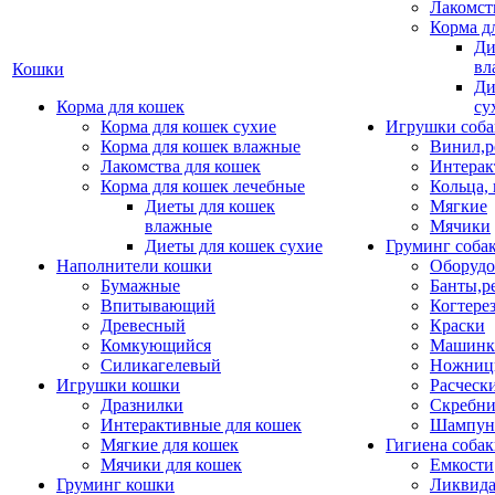
Лакомст
Корма д
Ди
вл
Кошки
Ди
Корма для кошек
су
Корма для кошек сухие
Игрушки соба
Корма для кошек влажные
Винил,р
Лакомства для кошек
Интерак
Корма для кошек лечебные
Кольца,
Диеты для кошек
Мягкие
влажные
Мячики
Диеты для кошек сухие
Груминг соба
Наполнители кошки
Оборудо
Бумажные
Банты,р
Впитывающий
Когтере
Древесный
Краски
Комкующийся
Машинки
Силикагелевый
Ножни
Игрушки кошки
Расческ
Дразнилки
Скребни
Интерактивные для кошек
Шампун
Мягкие для кошек
Гигиена соба
Мячики для кошек
Емкости
Груминг кошки
Ликвида