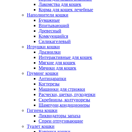
Лакомства для кошек
Корма для кошек лечебные
Наполнители кошки
Бумажные
Впитывающий
Древесный
Комкующийся
Силикагелевый
Игрушки кошки
Дразнилки
Интерактивные для кошек
Мягкие для кошек
Мячики для кошек
Груминг кошки
Антицарапки
Когтерезы
Машинки для стрижки
Расчески, щетки, пуходерки
Скребницы, колтунорезы
Шампуни,кондиционеры
Гигиена кошки
Ликвидаторы запаха
Спреи отпугивающие
Туалет кошки
Коврики кошки