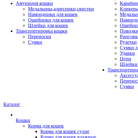
Амуниция кошки
Карабин
Медальоны,адресники,свистки
Кликеры
Намордники для кошек
Медальо
Ошейники для кошек
Наморд
Шлейки для кошек
Ошейник
Транспортировка кошки
Поводки
Переноски
Ринговк
Сумки
Рулетки
Сумки д
Удавки
Цепи
Шлейки 
Транспортиро
Аксессу
Перенос
Сумки
Каталог
Кошки
Корма для кошек
Корма для кошек сухие
Корма для кошек влажные