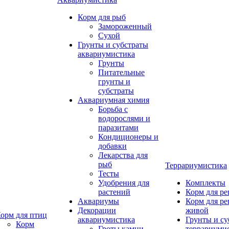
Корм для рыб
Замороженный
Сухой
Грунты и субстраты
аквариумистика
Грунты
Питательные
грунты и
субстраты
Аквариумная химия
Борьба с
водорослями и
паразитами
Кондиционеры и
добавки
Лекарства для
рыб
Террариумистика
Тесты
Удобрения для
Комплекты
растений
Корм для р
Аквариумы
Корм для р
Декорации
живой
орм для птиц
аквариумистика
Грунты и су
Корм
Гроты,камни
террариуми