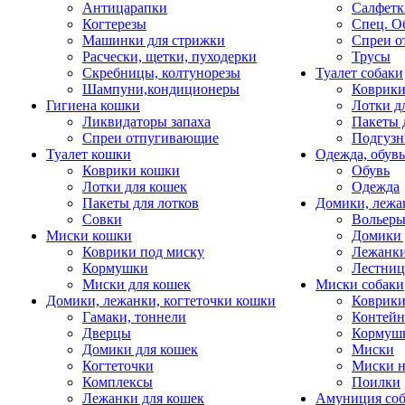
Антицарапки
Салфетк
Когтерезы
Спец. О
Машинки для стрижки
Спреи о
Расчески, щетки, пуходерки
Трусы
Скребницы, колтунорезы
Туалет собаки
Шампуни,кондиционеры
Коврик
Гигиена кошки
Лотки д
Ликвидаторы запаха
Пакеты 
Спреи отпугивающие
Подгузн
Туалет кошки
Одежда, обувь
Коврики кошки
Обувь
Лотки для кошек
Одежда
Пакеты для лотков
Домики, лежа
Совки
Вольеры
Миски кошки
Домики 
Коврики под миску
Лежанки
Кормушки
Лестни
Миски для кошек
Миски собаки
Домики, лежанки, когтеточки кошки
Коврики
Гамаки, тоннели
Контей
Дверцы
Кормуш
Домики для кошек
Миски
Когтеточки
Миски н
Комплексы
Поилки
Лежанки для кошек
Амуниция со