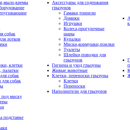
и,мыло,кремы
Аксессуары для содержания
борудование
грызунов
тпугивающие
Гамаки,тоннели
Домики
А
Игрушки
к
и
Колеса,прогулочные
ля собак
шары
для лотков
Купалки
ики
Миски,кормушки,поилки
Туалеты
Шлейки,поводки для
грызунов
Г
нки, клетки
Гигиена и уход грызуны
п
, палатки
Живые животные
К
для собак
Клетки, переноски грызуны
Ж
 для собак
Клетки
цы
Переноски
Наполнители для грызунов
 под миску
неры
ки
а подставке
баки