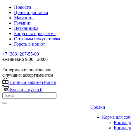
Новости
Цены и доставка
Магазины
Груминг
Ветклиника
Бонусная программа
Оптовым покупателям
Горсть в приют
+7 (383) 207-55-00
ежедневно 9:00 - 20:00
Гипермаркет зоотоваров
с лучшим ассортиментом
Личный кабинет
Войти
Корзина
пуста
0
Собаки
Корма для соб
Корма д
Корма д