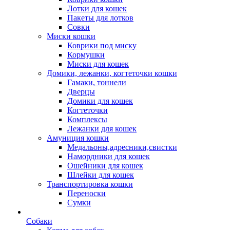
Лотки для кошек
Пакеты для лотков
Совки
Миски кошки
Коврики под миску
Кормушки
Миски для кошек
Домики, лежанки, когтеточки кошки
Гамаки, тоннели
Дверцы
Домики для кошек
Когтеточки
Комплексы
Лежанки для кошек
Амуниция кошки
Медальоны,адресники,свистки
Намордники для кошек
Ошейники для кошек
Шлейки для кошек
Транспортировка кошки
Переноски
Сумки
Собаки