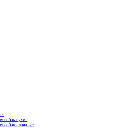
ак
ля собак сухие
ля собак влажные