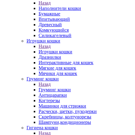
Назад
Наполнители кошки
Бумажные
Впитывающий
Древесный
Комкующийся
Силикагелевый
Игрушки кошки
Назад
Игрушки кошки
Дразнилки
Интерактивные для кошек
Мягкие для кошек
Мячики для кошек
Груминг кошки
Назад
Груминг кошки
Антицарапки
Когтерезы
Машинки для стрижки
Расчески, щетки, пуходерки
Скребницы, колтунорезы
Шампуни,кондиционеры
Гигиена кошки
Назад