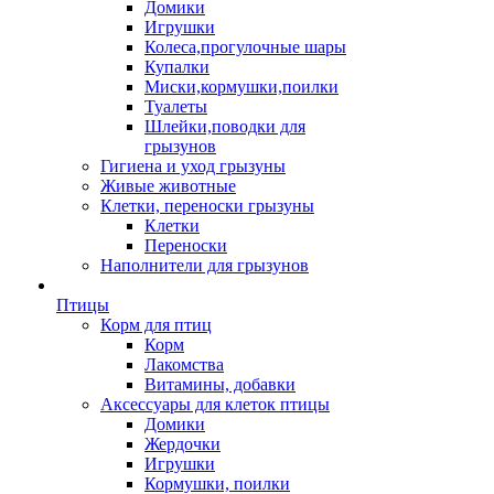
Домики
Игрушки
Колеса,прогулочные шары
Купалки
Миски,кормушки,поилки
Туалеты
Шлейки,поводки для
грызунов
Гигиена и уход грызуны
Живые животные
Клетки, переноски грызуны
Клетки
Переноски
Наполнители для грызунов
Птицы
Корм для птиц
Корм
Лакомства
Витамины, добавки
Аксессуары для клеток птицы
Домики
Жердочки
Игрушки
Кормушки, поилки