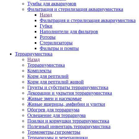
Тумбы для аквариумов
Фильтрация и стерилизация аквариумистика
Назад
Фильтрация и стерилизация аквариумистика
Губки
Наполнители для фильтров
Роторы
Стерилизаторы
Фильтры и помпы
Террариумистика
Назад
Террариумистика
Комплекты
Корм для рептилий
Корм для рептилий живой
Грунты и субстраты террариумистика
Декорации и укрытия террариумистика
Живые змеи и насекомые
Живые ящерицы, амфибии и улитки
Обогрев для террариума
Освещение для террариума
Поилки и кормушки террариумистика
Полезный инвентарь террариумистика
Термометры,гигрометры
Террариумы и черепашники