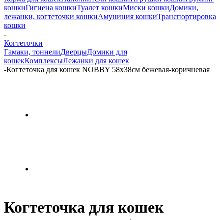
кошки
Гигиена кошки
Туалет кошки
Миски кошки
Домики,
лежанки, когтеточки кошки
Амуниция кошки
Транспортировка
кошки
-
Когтеточки
Гамаки, тоннели
Дверцы
Домики для
кошек
Комплексы
Лежанки для кошек
-
Когтеточка для кошек NOBBY 58х38см бежевая-коричневая
Когтеточка для кошек