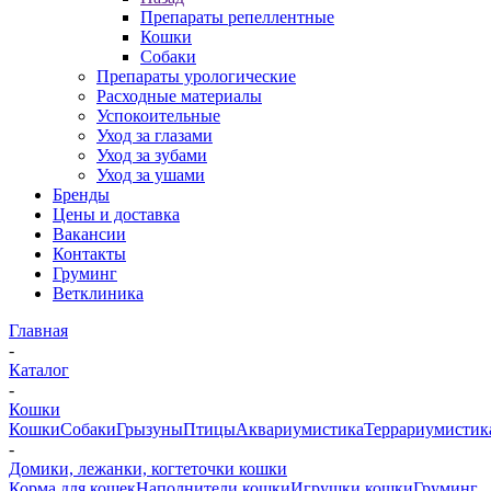
Препараты репеллентные
Кошки
Собаки
Препараты урологические
Расходные материалы
Успокоительные
Уход за глазами
Уход за зубами
Уход за ушами
Бренды
Цены и доставка
Вакансии
Контакты
Груминг
Ветклиника
Главная
-
Каталог
-
Кошки
Кошки
Собаки
Грызуны
Птицы
Аквариумистика
Террариумистик
-
Домики, лежанки, когтеточки кошки
Корма для кошек
Наполнители кошки
Игрушки кошки
Груминг