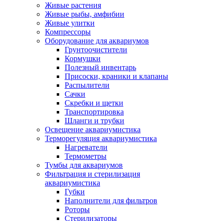
Живые растения
Живые рыбы, амфибии
Живые улитки
Компрессоры
Оборудование для аквариумов
Грунтоочистители
Кормушки
Полезный инвентарь
Присоски, краники и клапаны
Распылители
Сачки
Скребки и щетки
Транспортировка
Шланги и трубки
Освещение аквариумистика
Терморегуляция аквариумистика
Нагреватели
Термометры
Тумбы для аквариумов
Фильтрация и стерилизация
аквариумистика
Губки
Наполнители для фильтров
Роторы
Стерилизаторы