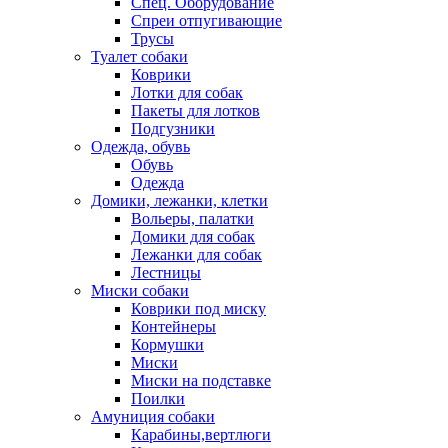
Спец. Оборудование
Спреи отпугивающие
Трусы
Туалет собаки
Коврики
Лотки для собак
Пакеты для лотков
Подгузники
Одежда, обувь
Обувь
Одежда
Домики, лежанки, клетки
Вольеры, палатки
Домики для собак
Лежанки для собак
Лестницы
Миски собаки
Коврики под миску
Контейнеры
Кормушки
Миски
Миски на подставке
Поилки
Амуниция собаки
Карабины,вертлюги