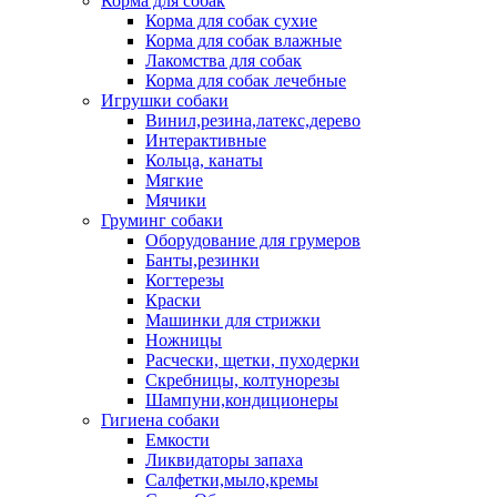
Корма для собак
Корма для собак сухие
Корма для собак влажные
Лакомства для собак
Корма для собак лечебные
Игрушки собаки
Винил,резина,латекс,дерево
Интерактивные
Кольца, канаты
Мягкие
Мячики
Груминг собаки
Оборудование для грумеров
Банты,резинки
Когтерезы
Краски
Машинки для стрижки
Ножницы
Расчески, щетки, пуходерки
Скребницы, колтунорезы
Шампуни,кондиционеры
Гигиена собаки
Емкости
Ликвидаторы запаха
Салфетки,мыло,кремы