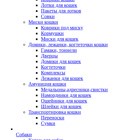
Лотки для кошек
Пакеты для лотков
Совки
Миски кошки
Коврики под миску
Кормушки
Миски для кошек
Домики, лежанки, когтеточки кошки
Гамаки, тоннели
Дверцы
Домики для кошек
Когтеточки
Комплексы
Лежанки для кошек
Амуниция кошки
Медальоны,адресники,свистки
Намордники для кошек
Ошейники для кошек
Шлейки для кошек
Транспортировка кошки
Переноски
Сумки
Собаки