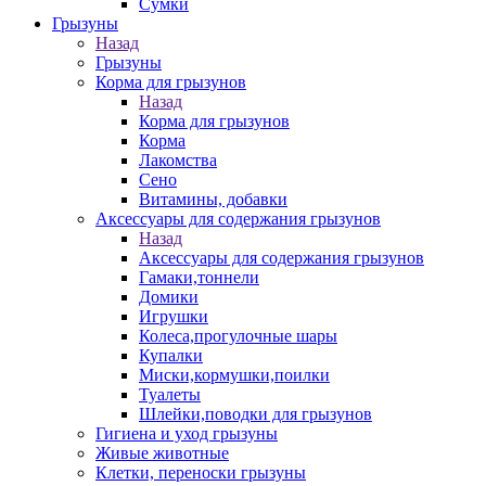
Сумки
Грызуны
Назад
Грызуны
Корма для грызунов
Назад
Корма для грызунов
Корма
Лакомства
Сено
Витамины, добавки
Аксессуары для содержания грызунов
Назад
Аксессуары для содержания грызунов
Гамаки,тоннели
Домики
Игрушки
Колеса,прогулочные шары
Купалки
Миски,кормушки,поилки
Туалеты
Шлейки,поводки для грызунов
Гигиена и уход грызуны
Живые животные
Клетки, переноски грызуны