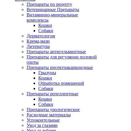
Препараты по рецепту
Ветеринарные Препараты
Витаминно-минеральные
комплексы
Кошки
Собаки
Дерматология
Крема,мази
Литература
Препараты антигельминтные
Препараты для регуляции половой
охоты
Препараты инсектоакарицидные
Грызуны
Кошки
Обработка помещений
Собаки
Препараты репеллентные
Кошки
Собаки
Препараты урологические
Расходные материалы
Успокоительные
Уход за глазами
Уход за зубами