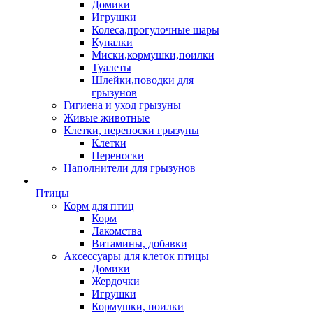
Домики
Игрушки
Колеса,прогулочные шары
Купалки
Миски,кормушки,поилки
Туалеты
Шлейки,поводки для
грызунов
Гигиена и уход грызуны
Живые животные
Клетки, переноски грызуны
Клетки
Переноски
Наполнители для грызунов
Птицы
Корм для птиц
Корм
Лакомства
Витамины, добавки
Аксессуары для клеток птицы
Домики
Жердочки
Игрушки
Кормушки, поилки