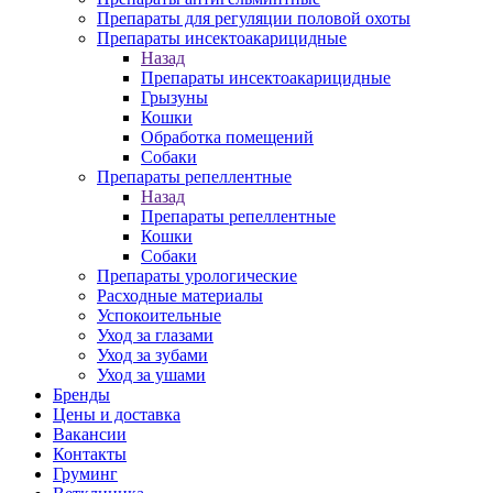
Препараты для регуляции половой охоты
Препараты инсектоакарицидные
Назад
Препараты инсектоакарицидные
Грызуны
Кошки
Обработка помещений
Собаки
Препараты репеллентные
Назад
Препараты репеллентные
Кошки
Собаки
Препараты урологические
Расходные материалы
Успокоительные
Уход за глазами
Уход за зубами
Уход за ушами
Бренды
Цены и доставка
Вакансии
Контакты
Груминг