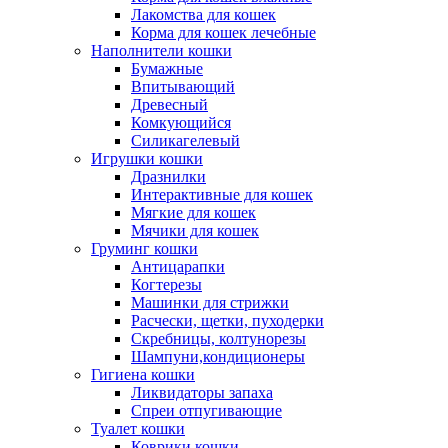
Лакомства для кошек
Корма для кошек лечебные
Наполнители кошки
Бумажные
Впитывающий
Древесный
Комкующийся
Силикагелевый
Игрушки кошки
Дразнилки
Интерактивные для кошек
Мягкие для кошек
Мячики для кошек
Груминг кошки
Антицарапки
Когтерезы
Машинки для стрижки
Расчески, щетки, пуходерки
Скребницы, колтунорезы
Шампуни,кондиционеры
Гигиена кошки
Ликвидаторы запаха
Спреи отпугивающие
Туалет кошки
Коврики кошки