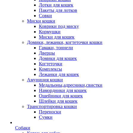
Лотки для кошек
Пакеты для лотков
Совки
Миски кошки
Коврики под миску
Кормушки
Миски для кошек
Домики, лежанки, когтеточки кошки
Гамаки, тоннели
Дверцы
Домики для кошек
Когтеточки
Комплексы
Лежанки для кошек
Амуниция кошки
Медальоны,адресники,свистки
Намордники для кошек
Ошейники для кошек
Шлейки для кошек
Транспортировка кошки
Переноски
Сумки
Собаки