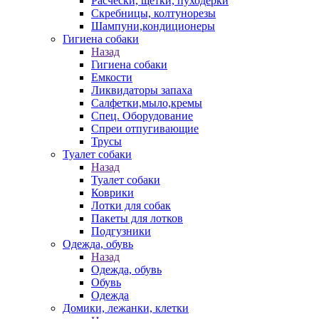
Расчески, щетки, пуходерки
Скребницы, колтунорезы
Шампуни,кондиционеры
Гигиена собаки
Назад
Гигиена собаки
Емкости
Ликвидаторы запаха
Салфетки,мыло,кремы
Спец. Оборудование
Спреи отпугивающие
Трусы
Туалет собаки
Назад
Туалет собаки
Коврики
Лотки для собак
Пакеты для лотков
Подгузники
Одежда, обувь
Назад
Одежда, обувь
Обувь
Одежда
Домики, лежанки, клетки