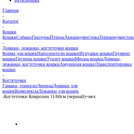
Ветклиника
Главная
-
Каталог
-
Кошки
Кошки
Собаки
Грызуны
Птицы
Аквариумистика
Террариумистик
-
Домики, лежанки, когтеточки кошки
Корма для кошек
Наполнители кошки
Игрушки кошки
Груминг
кошки
Гигиена кошки
Туалет кошки
Миски кошки
Домики,
лежанки, когтеточки кошки
Амуниция кошки
Транспортировка
кошки
-
Когтеточки
Гамаки, тоннели
Дверцы
Домики для
кошек
Комплексы
Лежанки для кошек
-
Когтеточки Ковролин 11/60см (черный)+мех