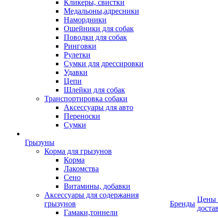
Кликеры, свистки
Медальоны,адресники
Намордники
Ошейники для собак
Поводки для собак
Ринговки
Рулетки
Сумки для дрессировки
Удавки
Цепи
Шлейки для собак
Транспортировка собаки
Аксессуары для авто
Переноски
Сумки
Грызуны
Корма для грызунов
Корма
Лакомства
Сено
Витамины, добавки
Аксессуары для содержания
Цены
грызунов
Бренды
доста
Гамаки,тоннели