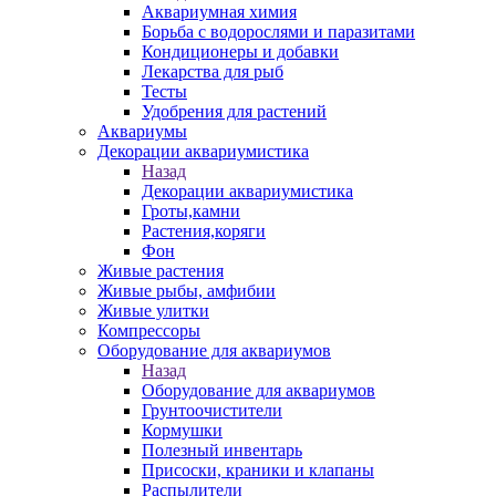
Аквариумная химия
Борьба с водорослями и паразитами
Кондиционеры и добавки
Лекарства для рыб
Тесты
Удобрения для растений
Аквариумы
Декорации аквариумистика
Назад
Декорации аквариумистика
Гроты,камни
Растения,коряги
Фон
Живые растения
Живые рыбы, амфибии
Живые улитки
Компрессоры
Оборудование для аквариумов
Назад
Оборудование для аквариумов
Грунтоочистители
Кормушки
Полезный инвентарь
Присоски, краники и клапаны
Распылители