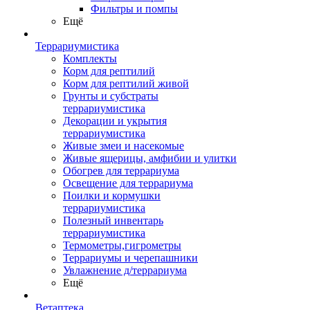
Фильтры и помпы
Ещё
Террариумистика
Комплекты
Корм для рептилий
Корм для рептилий живой
Грунты и субстраты
террариумистика
Декорации и укрытия
террариумистика
Живые змеи и насекомые
Живые ящерицы, амфибии и улитки
Обогрев для террариума
Освещение для террариума
Поилки и кормушки
террариумистика
Полезный инвентарь
террариумистика
Термометры,гигрометры
Террариумы и черепашники
Увлажнение д/террариума
Ещё
Ветаптека