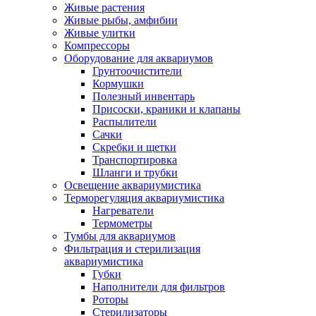
Живые растения
Живые рыбы, амфибии
Живые улитки
Компрессоры
Оборудование для аквариумов
Грунтоочистители
Кормушки
Полезный инвентарь
Присоски, краники и клапаны
Распылители
Сачки
Скребки и щетки
Транспортировка
Шланги и трубки
Освещение аквариумистика
Терморегуляция аквариумистика
Нагреватели
Термометры
Тумбы для аквариумов
Фильтрация и стерилизация
аквариумистика
Губки
Наполнители для фильтров
Роторы
Стерилизаторы