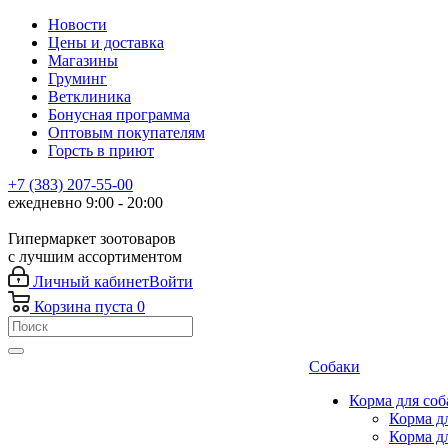
Новости
Цены и доставка
Магазины
Груминг
Ветклиника
Бонусная программа
Оптовым покупателям
Горсть в приют
+7 (383) 207-55-00
ежедневно 9:00 - 20:00
Гипермаркет зоотоваров
с лучшим ассортиментом
Личный кабинет
Войти
Корзина
пуста
0
Собаки
Корма для соб
Корма д
Корма д