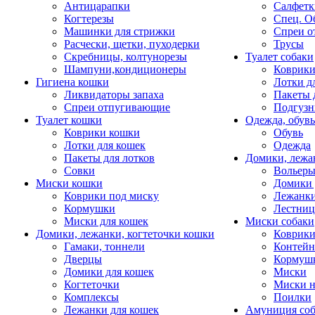
Антицарапки
Салфетк
Когтерезы
Спец. О
Машинки для стрижки
Спреи о
Расчески, щетки, пуходерки
Трусы
Скребницы, колтунорезы
Туалет собаки
Шампуни,кондиционеры
Коврик
Гигиена кошки
Лотки д
Ликвидаторы запаха
Пакеты 
Спреи отпугивающие
Подгузн
Туалет кошки
Одежда, обувь
Коврики кошки
Обувь
Лотки для кошек
Одежда
Пакеты для лотков
Домики, лежа
Совки
Вольеры
Миски кошки
Домики 
Коврики под миску
Лежанки
Кормушки
Лестни
Миски для кошек
Миски собаки
Домики, лежанки, когтеточки кошки
Коврики
Гамаки, тоннели
Контей
Дверцы
Кормуш
Домики для кошек
Миски
Когтеточки
Миски н
Комплексы
Поилки
Лежанки для кошек
Амуниция со