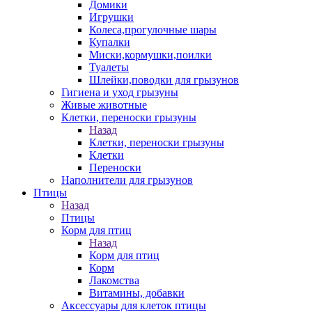
Домики
Игрушки
Колеса,прогулочные шары
Купалки
Миски,кормушки,поилки
Туалеты
Шлейки,поводки для грызунов
Гигиена и уход грызуны
Живые животные
Клетки, переноски грызуны
Назад
Клетки, переноски грызуны
Клетки
Переноски
Наполнители для грызунов
Птицы
Назад
Птицы
Корм для птиц
Назад
Корм для птиц
Корм
Лакомства
Витамины, добавки
Аксессуары для клеток птицы