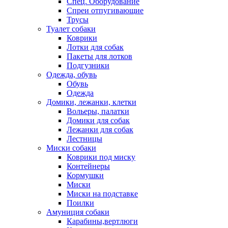
Спец. Оборудование
Спреи отпугивающие
Трусы
Туалет собаки
Коврики
Лотки для собак
Пакеты для лотков
Подгузники
Одежда, обувь
Обувь
Одежда
Домики, лежанки, клетки
Вольеры, палатки
Домики для собак
Лежанки для собак
Лестницы
Миски собаки
Коврики под миску
Контейнеры
Кормушки
Миски
Миски на подставке
Поилки
Амуниция собаки
Карабины,вертлюги