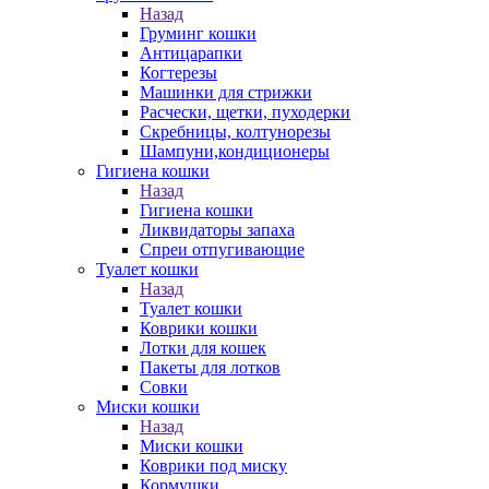
Назад
Груминг кошки
Антицарапки
Когтерезы
Машинки для стрижки
Расчески, щетки, пуходерки
Скребницы, колтунорезы
Шампуни,кондиционеры
Гигиена кошки
Назад
Гигиена кошки
Ликвидаторы запаха
Спреи отпугивающие
Туалет кошки
Назад
Туалет кошки
Коврики кошки
Лотки для кошек
Пакеты для лотков
Совки
Миски кошки
Назад
Миски кошки
Коврики под миску
Кормушки