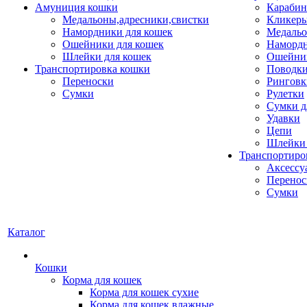
Амуниция кошки
Карабин
Медальоны,адресники,свистки
Кликеры
Намордники для кошек
Медальо
Ошейники для кошек
Наморд
Шлейки для кошек
Ошейник
Транспортировка кошки
Поводки
Переноски
Ринговк
Сумки
Рулетки
Сумки д
Удавки
Цепи
Шлейки 
Транспортиро
Аксессу
Перенос
Сумки
Каталог
Кошки
Корма для кошек
Корма для кошек сухие
Корма для кошек влажные