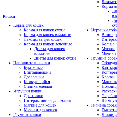
Лакомст
Корма д
Ди
вл
Кошки
Ди
Корма для кошек
су
Корма для кошек сухие
Игрушки соба
Корма для кошек влажные
Винил,р
Лакомства для кошек
Интерак
Корма для кошек лечебные
Кольца,
Диеты для кошек
Мягкие
влажные
Мячики
Диеты для кошек сухие
Груминг соба
Наполнители кошки
Оборудо
Бумажные
Банты,р
Впитывающий
Когтере
Древесный
Краски
Комкующийся
Машинки
Силикагелевый
Ножни
Игрушки кошки
Расческ
Дразнилки
Скребни
Интерактивные для кошек
Шампун
Мягкие для кошек
Гигиена соба
Мячики для кошек
Емкости
Груминг кошки
Ликвида