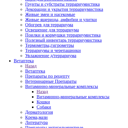
Грунты и субстраты террариумистика
Декорации и укрытия террариумистика
Живые змеи и насекомые
Живые ящерицы, амфибии и улитки
Обогрев для террариума
Освещение для террариума
Поилки и кормушки террариумистика
Полезный инвентарь террариумистика
Термометры,гигрометры
Террариумы и черепашники
Увлажнение д/террариума
Ветаптека
Назад
Ветаптека
Препараты по рецепту
Ветеринарные Препараты
Витаминно-минеральные комплексы
Назад
Витаминно-минеральные комплексы
Кошки
Собаки
Дерматология
Крема,мази
Литература
Препараты антигельминтные