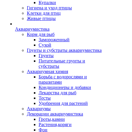
Купалки
Гигиена и уход птицы
Клетки для птиц
Живые птицы
Аквариумистика
Корм для рыб
Замороженный
Сухой
Грунты и субстраты аквариумистика
Грунты
Питательные грунты и
субстраты
Аквариумная химия
Борьба с водорослями и
паразитами
Кондиционеры и добавки
Лекарства для рыб
Тесты
Удобрения для растений
Аквариумы
Декорации аквариумистика
Гроты,камни
Растения,коряги
Фон