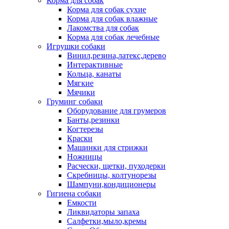
Корма для собак
Корма для собак сухие
Корма для собак влажные
Лакомства для собак
Корма для собак лечебные
Игрушки собаки
Винил,резина,латекс,дерево
Интерактивные
Кольца, канаты
Мягкие
Мячики
Груминг собаки
Оборудование для грумеров
Банты,резинки
Когтерезы
Краски
Машинки для стрижки
Ножницы
Расчески, щетки, пуходерки
Скребницы, колтунорезы
Шампуни,кондиционеры
Гигиена собаки
Емкости
Ликвидаторы запаха
Салфетки,мыло,кремы