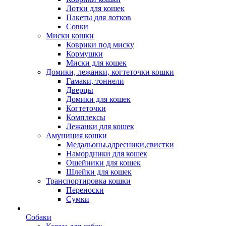
Лотки для кошек
Пакеты для лотков
Совки
Миски кошки
Коврики под миску
Кормушки
Миски для кошек
Домики, лежанки, когтеточки кошки
Гамаки, тоннели
Дверцы
Домики для кошек
Когтеточки
Комплексы
Лежанки для кошек
Амуниция кошки
Медальоны,адресники,свистки
Намордники для кошек
Ошейники для кошек
Шлейки для кошек
Транспортировка кошки
Переноски
Сумки
Собаки