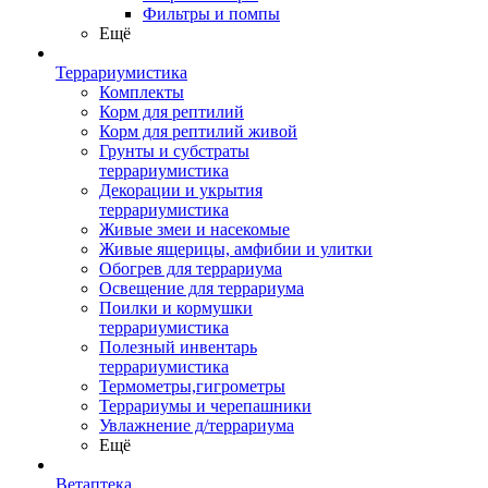
Фильтры и помпы
Ещё
Террариумистика
Комплекты
Корм для рептилий
Корм для рептилий живой
Грунты и субстраты
террариумистика
Декорации и укрытия
террариумистика
Живые змеи и насекомые
Живые ящерицы, амфибии и улитки
Обогрев для террариума
Освещение для террариума
Поилки и кормушки
террариумистика
Полезный инвентарь
террариумистика
Термометры,гигрометры
Террариумы и черепашники
Увлажнение д/террариума
Ещё
Ветаптека