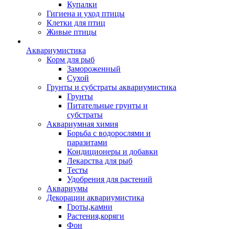
Купалки
Гигиена и уход птицы
Клетки для птиц
Живые птицы
Аквариумистика
Корм для рыб
Замороженный
Сухой
Грунты и субстраты аквариумистика
Грунты
Питательные грунты и
субстраты
Аквариумная химия
Борьба с водорослями и
паразитами
Кондиционеры и добавки
Лекарства для рыб
Тесты
Удобрения для растений
Аквариумы
Декорации аквариумистика
Гроты,камни
Растения,коряги
Фон