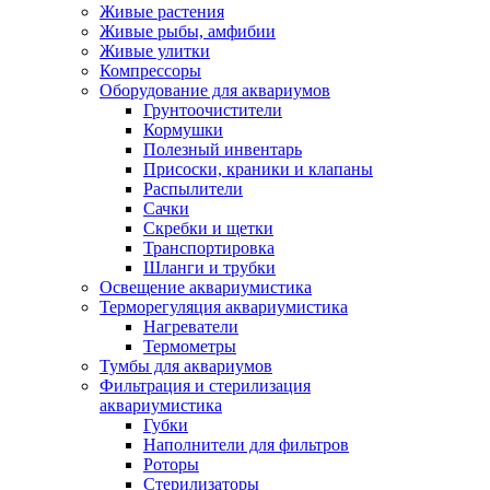
Живые растения
Живые рыбы, амфибии
Живые улитки
Компрессоры
Оборудование для аквариумов
Грунтоочистители
Кормушки
Полезный инвентарь
Присоски, краники и клапаны
Распылители
Сачки
Скребки и щетки
Транспортировка
Шланги и трубки
Освещение аквариумистика
Терморегуляция аквариумистика
Нагреватели
Термометры
Тумбы для аквариумов
Фильтрация и стерилизация
аквариумистика
Губки
Наполнители для фильтров
Роторы
Стерилизаторы