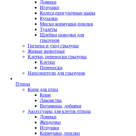
Домики
Игрушки
Колеса,прогулочные шары
Купалки
Миски,кормушки,поилки
Туалеты
Шлейки,поводки для
грызунов
Гигиена и уход грызуны
Живые животные
Клетки, переноски грызуны
Клетки
Переноски
Наполнители для грызунов
Птицы
Корм для птиц
Корм
Лакомства
Витамины, добавки
Аксессуары для клеток птицы
Домики
Жердочки
Игрушки
Кормушки, поилки