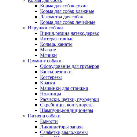
Корма для собак
Корма для собак сухие
Корма для собак влажные
Лакомства для собак
Корма для собак лечебные
Игрушки собаки
Винил,резина,латекс,дерево
Интерактивные
Кольца, канаты
Мягкие
Мячики
Груминг собаки
Оборудование для грумеров
Банты,резинки
Когтерезы
Краски
Машинки для стрижки
Ножницы
Расчески, щетки, пуходерки
Скребницы, колтунорезы
Шампуни,кондиционеры
Гигиена собаки
Емкости
Ликвидаторы запаха
Салфетки,мыло,кремы