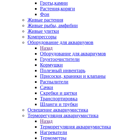
Гроты,камни
Растения,коряги
Фон
Живые растения
Живые рыбы, амфибии
Живые улитки
Компрессоры
Оборудование для аквариумов
Назад
Оборудование для аквариумов
Грунтоочистители
Кормушки
Полезный инвентарь
Присоски, краники и клапаны
Распылители
Сачки
Скребки и щетки
Транспортировка
Шланги и трубки
Освещение аквариумистика
Терморегуляция аквариумистика
Назад
Терморегуляция аквариумистика
Нагреватели
Термометры