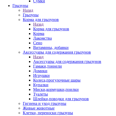
Сумки
Грызуны
Назад
Грызуны
Корма для грызунов
Назад
Корма для грызунов
Корма
Лакомства
Сено
Витамины, добавки
Аксессуары для содержания грызунов
Назад
Аксессуары для содержания грызунов
Гамаки,тоннели
Домики
Игрушки
Колеса,прогулочные шары
Купалки
Миски,кормушки,поилки
Туалеты
Шлейки,поводки для грызунов
Гигиена и уход грызуны
Живые животные
Клетки, переноски грызуны