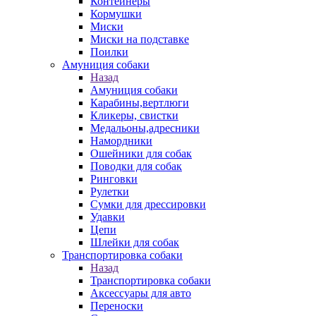
Контейнеры
Кормушки
Миски
Миски на подставке
Поилки
Амуниция собаки
Назад
Амуниция собаки
Карабины,вертлюги
Кликеры, свистки
Медальоны,адресники
Намордники
Ошейники для собак
Поводки для собак
Ринговки
Рулетки
Сумки для дрессировки
Удавки
Цепи
Шлейки для собак
Транспортировка собаки
Назад
Транспортировка собаки
Аксессуары для авто
Переноски