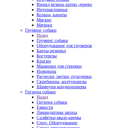
Винил,резина,латекс,дерево
Интерактивные
Кольца, канаты
Мягкие
Мячики
Груминг собаки
Назад
Груминг собаки
Оборудование для грумеров
Банты,резинки
Когтерезы
Краски
Машинки для стрижки
Ножницы
Расчески, щетки, пуходерки
Скребницы, колтунорезы
Шампуни,кондиционеры
Гигиена собаки
Назад
Гигиена собаки
Емкости
Ликвидаторы запаха
Салфетки,мыло,кремы
Спец. Оборудование
Спреи отпугивающие