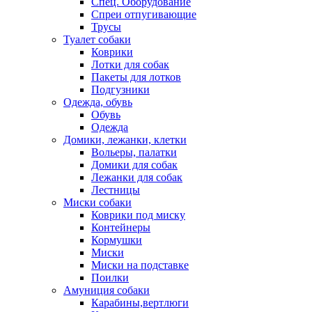
Спец. Оборудование
Спреи отпугивающие
Трусы
Туалет собаки
Коврики
Лотки для собак
Пакеты для лотков
Подгузники
Одежда, обувь
Обувь
Одежда
Домики, лежанки, клетки
Вольеры, палатки
Домики для собак
Лежанки для собак
Лестницы
Миски собаки
Коврики под миску
Контейнеры
Кормушки
Миски
Миски на подставке
Поилки
Амуниция собаки
Карабины,вертлюги