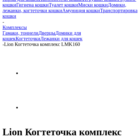
кошки
Гигиена кошки
Туалет кошки
Миски кошки
Домики,
лежанки, когтеточки кошки
Амуниция кошки
Транспортировка
кошки
-
Комплексы
Гамаки, тоннели
Дверцы
Домики для
кошек
Когтеточки
Лежанки для кошек
-
Lion Когтеточка комплекс LMK160
Lion Когтеточка комплекс