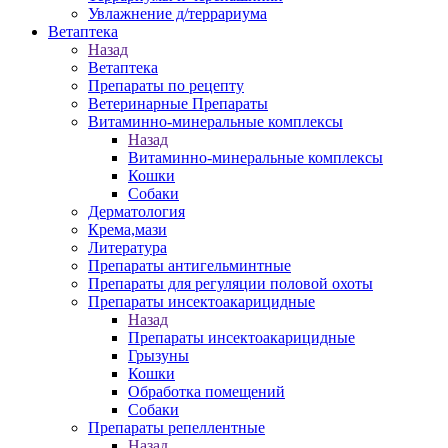
Увлажнение д/террариума
Ветаптека
Назад
Ветаптека
Препараты по рецепту
Ветеринарные Препараты
Витаминно-минеральные комплексы
Назад
Витаминно-минеральные комплексы
Кошки
Собаки
Дерматология
Крема,мази
Литература
Препараты антигельминтные
Препараты для регуляции половой охоты
Препараты инсектоакарицидные
Назад
Препараты инсектоакарицидные
Грызуны
Кошки
Обработка помещений
Собаки
Препараты репеллентные
Назад