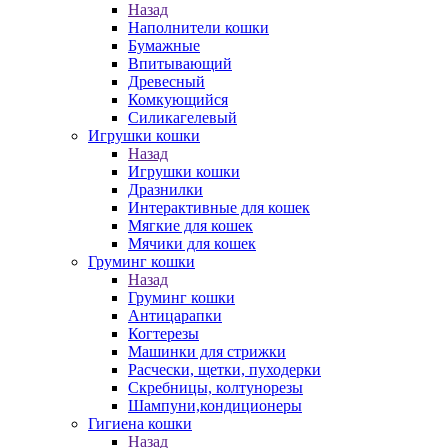
Назад
Наполнители кошки
Бумажные
Впитывающий
Древесный
Комкующийся
Силикагелевый
Игрушки кошки
Назад
Игрушки кошки
Дразнилки
Интерактивные для кошек
Мягкие для кошек
Мячики для кошек
Груминг кошки
Назад
Груминг кошки
Антицарапки
Когтерезы
Машинки для стрижки
Расчески, щетки, пуходерки
Скребницы, колтунорезы
Шампуни,кондиционеры
Гигиена кошки
Назад