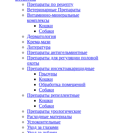
Препараты по рецепту
Ветеринарные Препараты
Витаминно-минеральные
комплексы
Кошки
Собаки
Дерматология
Крема,мази
Литература
Препараты антигельминтные
Препараты для регуляции половой
охоты
Препараты инсектоакарицидные
Грызуны
Кошки
Обработка помещений
Собаки
Препараты репеллентные
Кошки
Собаки
Препараты урологические
Расходные материалы
Успокоительные
Уход за глазами
Уход за зубами