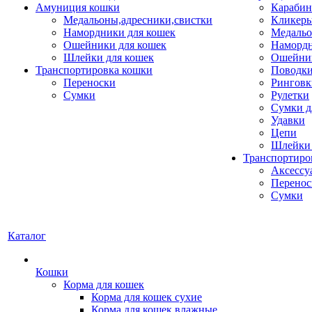
Амуниция кошки
Карабин
Медальоны,адресники,свистки
Кликеры
Намордники для кошек
Медальо
Ошейники для кошек
Наморд
Шлейки для кошек
Ошейник
Транспортировка кошки
Поводки
Переноски
Ринговк
Сумки
Рулетки
Сумки д
Удавки
Цепи
Шлейки 
Транспортиро
Аксессу
Перенос
Сумки
Каталог
Кошки
Корма для кошек
Корма для кошек сухие
Корма для кошек влажные