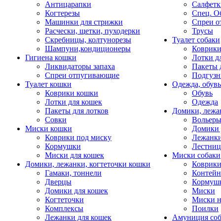
Антицарапки
Салфетк
Когтерезы
Спец. О
Машинки для стрижки
Спреи о
Расчески, щетки, пуходерки
Трусы
Скребницы, колтунорезы
Туалет собаки
Шампуни,кондиционеры
Коврик
Гигиена кошки
Лотки д
Ликвидаторы запаха
Пакеты 
Спреи отпугивающие
Подгузн
Туалет кошки
Одежда, обувь
Коврики кошки
Обувь
Лотки для кошек
Одежда
Пакеты для лотков
Домики, лежа
Совки
Вольеры
Миски кошки
Домики 
Коврики под миску
Лежанки
Кормушки
Лестни
Миски для кошек
Миски собаки
Домики, лежанки, когтеточки кошки
Коврики
Гамаки, тоннели
Контей
Дверцы
Кормуш
Домики для кошек
Миски
Когтеточки
Миски н
Комплексы
Поилки
Лежанки для кошек
Амуниция со