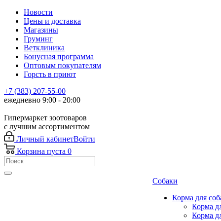
Новости
Цены и доставка
Магазины
Груминг
Ветклиника
Бонусная программа
Оптовым покупателям
Горсть в приют
+7 (383) 207-55-00
ежедневно 9:00 - 20:00
Гипермаркет зоотоваров
с лучшим ассортиментом
Личный кабинет
Войти
Корзина
пуста
0
Собаки
Корма для соб
Корма д
Корма д