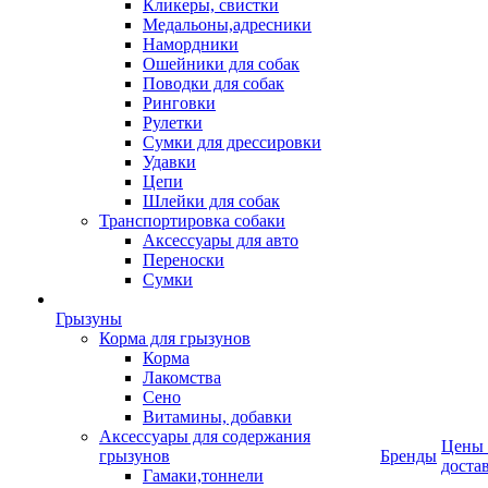
Кликеры, свистки
Медальоны,адресники
Намордники
Ошейники для собак
Поводки для собак
Ринговки
Рулетки
Сумки для дрессировки
Удавки
Цепи
Шлейки для собак
Транспортировка собаки
Аксессуары для авто
Переноски
Сумки
Грызуны
Корма для грызунов
Корма
Лакомства
Сено
Витамины, добавки
Аксессуары для содержания
Цены
грызунов
Бренды
доста
Гамаки,тоннели