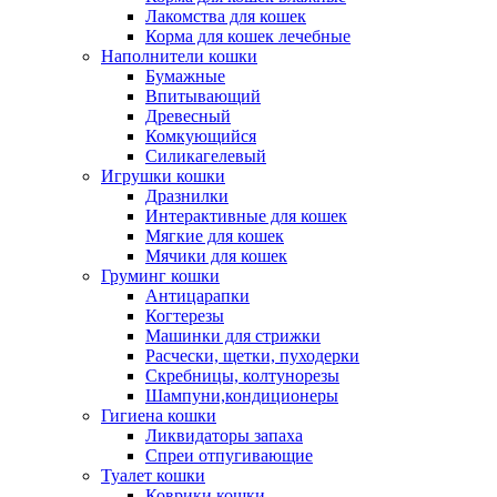
Лакомства для кошек
Корма для кошек лечебные
Наполнители кошки
Бумажные
Впитывающий
Древесный
Комкующийся
Силикагелевый
Игрушки кошки
Дразнилки
Интерактивные для кошек
Мягкие для кошек
Мячики для кошек
Груминг кошки
Антицарапки
Когтерезы
Машинки для стрижки
Расчески, щетки, пуходерки
Скребницы, колтунорезы
Шампуни,кондиционеры
Гигиена кошки
Ликвидаторы запаха
Спреи отпугивающие
Туалет кошки
Коврики кошки