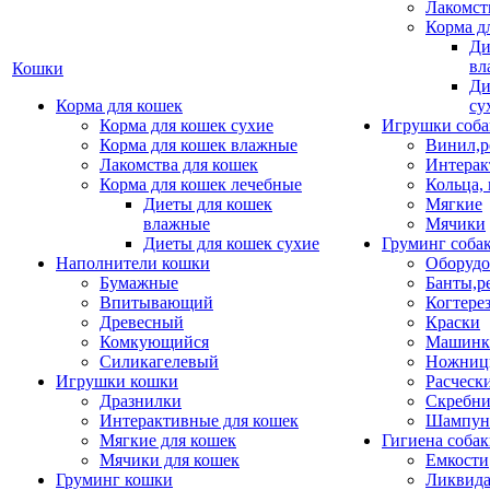
Лакомст
Корма д
Ди
вл
Кошки
Ди
Корма для кошек
су
Корма для кошек сухие
Игрушки соба
Корма для кошек влажные
Винил,р
Лакомства для кошек
Интерак
Корма для кошек лечебные
Кольца,
Диеты для кошек
Мягкие
влажные
Мячики
Диеты для кошек сухие
Груминг соба
Наполнители кошки
Оборудо
Бумажные
Банты,р
Впитывающий
Когтере
Древесный
Краски
Комкующийся
Машинки
Силикагелевый
Ножни
Игрушки кошки
Расческ
Дразнилки
Скребни
Интерактивные для кошек
Шампун
Мягкие для кошек
Гигиена соба
Мячики для кошек
Емкости
Груминг кошки
Ликвида