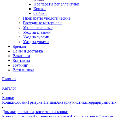
Препараты репеллентные
Кошки
Собаки
Препараты урологические
Расходные материалы
Успокоительные
Уход за глазами
Уход за зубами
Уход за ушами
Бренды
Цены и доставка
Вакансии
Контакты
Груминг
Ветклиника
Главная
-
Каталог
-
Кошки
Кошки
Собаки
Грызуны
Птицы
Аквариумистика
Террариумистик
-
Домики, лежанки, когтеточки кошки
Корма для кошек
Наполнители кошки
Игрушки кошки
Груминг