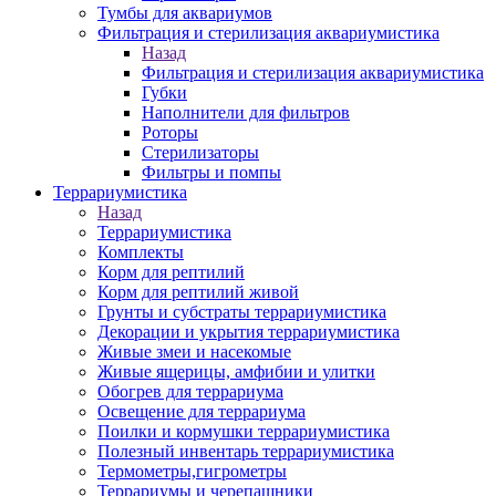
Тумбы для аквариумов
Фильтрация и стерилизация аквариумистика
Назад
Фильтрация и стерилизация аквариумистика
Губки
Наполнители для фильтров
Роторы
Стерилизаторы
Фильтры и помпы
Террариумистика
Назад
Террариумистика
Комплекты
Корм для рептилий
Корм для рептилий живой
Грунты и субстраты террариумистика
Декорации и укрытия террариумистика
Живые змеи и насекомые
Живые ящерицы, амфибии и улитки
Обогрев для террариума
Освещение для террариума
Поилки и кормушки террариумистика
Полезный инвентарь террариумистика
Термометры,гигрометры
Террариумы и черепашники