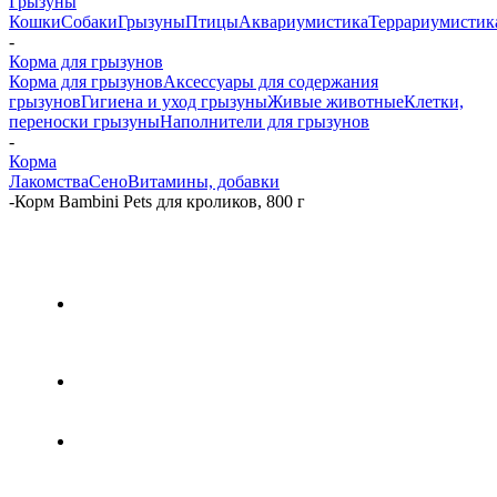
Грызуны
Кошки
Собаки
Грызуны
Птицы
Аквариумистика
Террариумистик
-
Корма для грызунов
Корма для грызунов
Аксессуары для содержания
грызунов
Гигиена и уход грызуны
Живые животные
Клетки,
переноски грызуны
Наполнители для грызунов
-
Корма
Лакомства
Сено
Витамины, добавки
-
Корм Bambini Pets для кроликов, 800 г