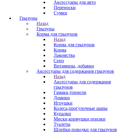
Аксессуары для авто
Переноски
Сумки
Грызуны
Назад
Грызуны
Корма для грызунов
Назад
Корма для грызунов
Корма
Лакомства
Сено
Витамины, добавки
Аксессуары для содержания грызунов
Назад
Аксессуары для содержания
грызунов
Гамаки,тоннели
Домики
Игрушки
Колеса,прогулочные шары
Купалки
Миски,кормушки,поилки
Туалеты
Шлейки,поводки для грызунов