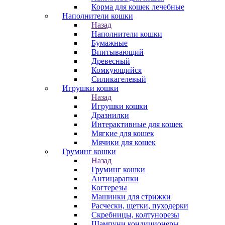
Корма для кошек лечебные
Наполнители кошки
Назад
Наполнители кошки
Бумажные
Впитывающий
Древесный
Комкующийся
Силикагелевый
Игрушки кошки
Назад
Игрушки кошки
Дразнилки
Интерактивные для кошек
Мягкие для кошек
Мячики для кошек
Груминг кошки
Назад
Груминг кошки
Антицарапки
Когтерезы
Машинки для стрижки
Расчески, щетки, пуходерки
Скребницы, колтунорезы
Шампуни,кондиционеры