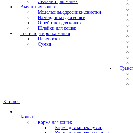
Лежанки для кошек
Амуниция кошки
Медальоны,адресники,свистки
Намордники для кошек
Ошейники для кошек
Шлейки для кошек
Транспортировка кошки
Переноски
Сумки
Транс
Каталог
Кошки
Корма для кошек
Корма для кошек сухие
Корма для кошек влажные