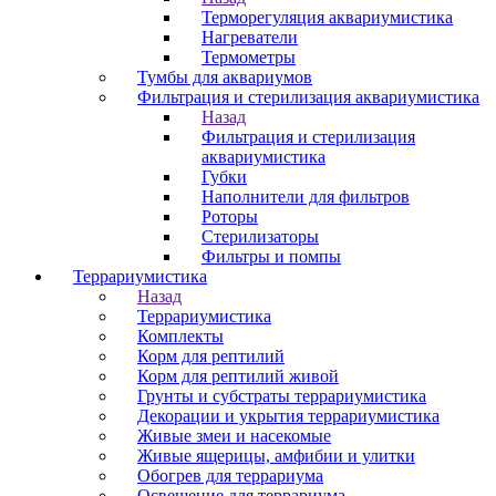
Терморегуляция аквариумистика
Нагреватели
Термометры
Тумбы для аквариумов
Фильтрация и стерилизация аквариумистика
Назад
Фильтрация и стерилизация
аквариумистика
Губки
Наполнители для фильтров
Роторы
Стерилизаторы
Фильтры и помпы
Террариумистика
Назад
Террариумистика
Комплекты
Корм для рептилий
Корм для рептилий живой
Грунты и субстраты террариумистика
Декорации и укрытия террариумистика
Живые змеи и насекомые
Живые ящерицы, амфибии и улитки
Обогрев для террариума
Освещение для террариума