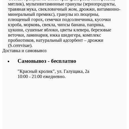
мятлик), мультивитаминные гранулы (зернопродукты,
травяная мука, свекловичный жом, дрожжи, витаминно-
минеральный премикс), гранулы из люцерны,
плющеный горох, семечки подсолнечника, кусочки
кэроба, морковь, свекла, чипсы банана, паприка,
цукини, сушеные яблоки, цветы клевера, березовые
веточки, ламинария, юкка шидигера, комплекс
пробиотиков, натуральный адсорбент – дрожжи
(S.cerevisae).
Доставка и самовывоз
Самовывоз - бесплатно
"Красный кролик", ул. Галущака, 2а
10:00 - 21:00 ежедневно.