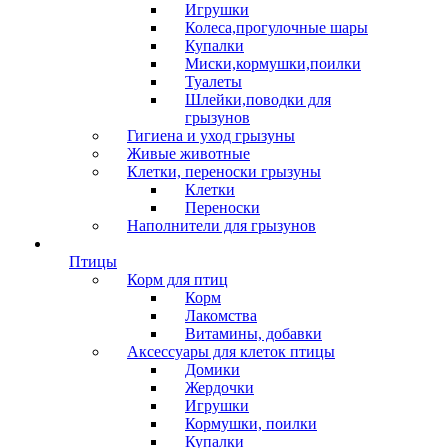
Игрушки
Колеса,прогулочные шары
Купалки
Миски,кормушки,поилки
Туалеты
Шлейки,поводки для
грызунов
Гигиена и уход грызуны
Живые животные
Клетки, переноски грызуны
Клетки
Переноски
Наполнители для грызунов
Птицы
Корм для птиц
Корм
Лакомства
Витамины, добавки
Аксессуары для клеток птицы
Домики
Жердочки
Игрушки
Кормушки, поилки
Купалки