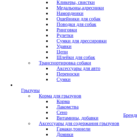
Кликеры, свистки
Медальоны,адресники
Намордники
Ошейники для собак
Поводки для собак
Ринговки
Рулетки
Сумки для дрессировки
Удавки
Цепи
Шлейки для собак
Транспортировка собаки
Аксессуары для авто
Переноски
Сумки
Грызуны
Корма для грызунов
Корма
Лакомства
Сено
Бренд
Витамины, добавки
Аксессуары для содержания грызунов
Гамаки,тоннели
Домики