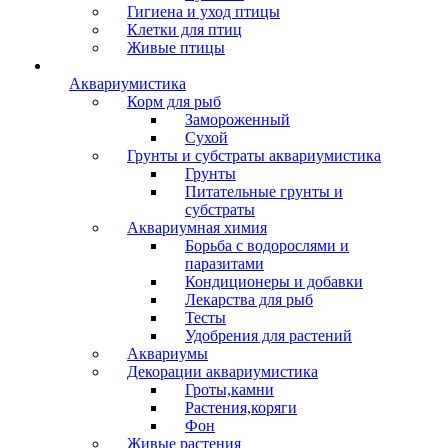
Гигиена и уход птицы
Клетки для птиц
Живые птицы
Аквариумистика
Корм для рыб
Замороженный
Сухой
Грунты и субстраты аквариумистика
Грунты
Питательные грунты и
субстраты
Аквариумная химия
Борьба с водорослями и
паразитами
Кондиционеры и добавки
Лекарства для рыб
Тесты
Удобрения для растений
Аквариумы
Декорации аквариумистика
Гроты,камни
Растения,коряги
Фон
Живые растения