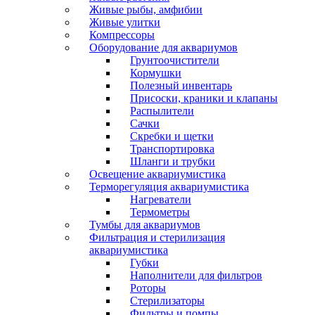
Живые рыбы, амфибии
Живые улитки
Компрессоры
Оборудование для аквариумов
Грунтоочистители
Кормушки
Полезный инвентарь
Присоски, краники и клапаны
Распылители
Сачки
Скребки и щетки
Транспортировка
Шланги и трубки
Освещение аквариумистика
Терморегуляция аквариумистика
Нагреватели
Термометры
Тумбы для аквариумов
Фильтрация и стерилизация
аквариумистика
Губки
Наполнители для фильтров
Роторы
Стерилизаторы
Фильтры и помпы