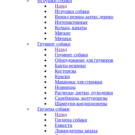
Игрушки собаки
Назад
Игрушки собаки
Винил,резина,латекс,дерево
Интерактивные
Кольца, канаты
Мягкие
Мячики
Груминг собаки
Назад
Груминг собаки
Оборудование для грумеров
Банты,резинки
Когтерезы
Краски
Машинки для стрижки
Ножницы
Расчески, щетки, пуходерки
Скребницы, колтунорезы
Шампуни,кондиционеры
Гигиена собаки
Назад
Гигиена собаки
Емкости
Ликвидаторы запаха