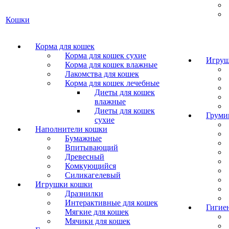
Кошки
Корма для кошек
Корма для кошек сухие
Игруш
Корма для кошек влажные
Лакомства для кошек
Корма для кошек лечебные
Диеты для кошек
влажные
Диеты для кошек
Груми
сухие
Наполнители кошки
Бумажные
Впитывающий
Древесный
Комкующийся
Силикагелевый
Игрушки кошки
Дразнилки
Интерактивные для кошек
Гигие
Мягкие для кошек
Мячики для кошек