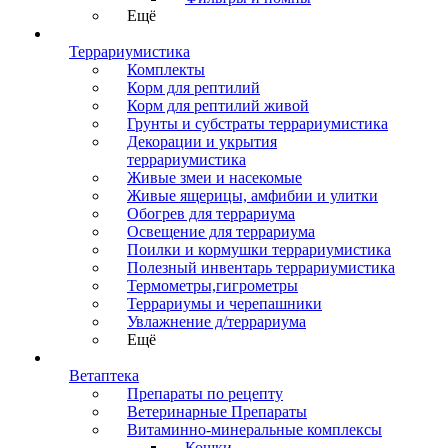
Ещё
Террариумистика
Комплекты
Корм для рептилий
Корм для рептилий живой
Грунты и субстраты террариумистика
Декорации и укрытия
террариумистика
Живые змеи и насекомые
Живые ящерицы, амфибии и улитки
Обогрев для террариума
Освещение для террариума
Поилки и кормушки террариумистика
Полезный инвентарь террариумистика
Термометры,гигрометры
Террариумы и черепашники
Увлажнение д/террариума
Ещё
Ветаптека
Препараты по рецепту
Ветеринарные Препараты
Витаминно-минеральные комплексы
Кошки