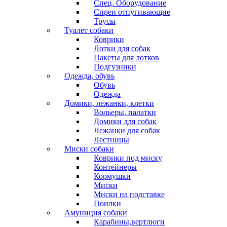
Спец. Оборудование
Спреи отпугивающие
Трусы
Туалет собаки
Коврики
Лотки для собак
Пакеты для лотков
Подгузники
Одежда, обувь
Обувь
Одежда
Домики, лежанки, клетки
Вольеры, палатки
Домики для собак
Лежанки для собак
Лестницы
Миски собаки
Коврики под миску
Контейнеры
Кормушки
Миски
Миски на подставке
Поилки
Амуниция собаки
Карабины,вертлюги