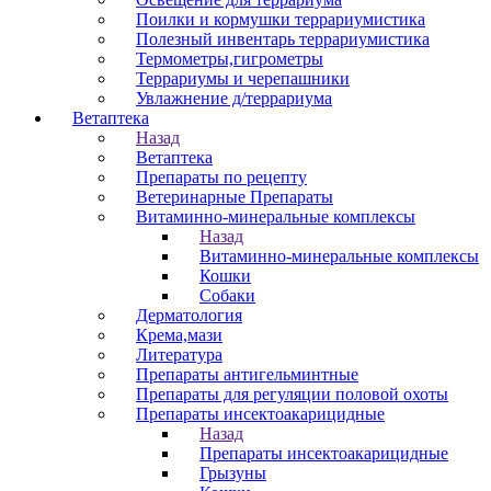
Поилки и кормушки террариумистика
Полезный инвентарь террариумистика
Термометры,гигрометры
Террариумы и черепашники
Увлажнение д/террариума
Ветаптека
Назад
Ветаптека
Препараты по рецепту
Ветеринарные Препараты
Витаминно-минеральные комплексы
Назад
Витаминно-минеральные комплексы
Кошки
Собаки
Дерматология
Крема,мази
Литература
Препараты антигельминтные
Препараты для регуляции половой охоты
Препараты инсектоакарицидные
Назад
Препараты инсектоакарицидные
Грызуны