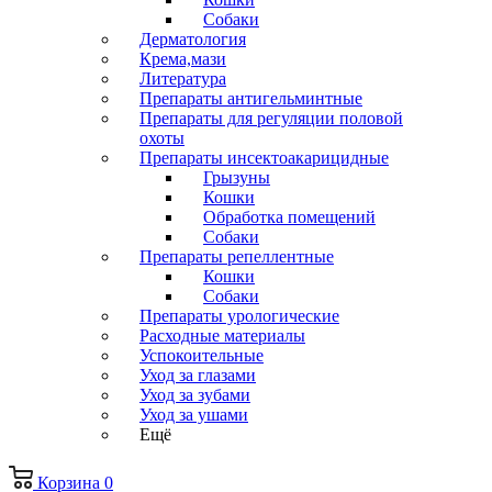
Собаки
Дерматология
Крема,мази
Литература
Препараты антигельминтные
Препараты для регуляции половой
охоты
Препараты инсектоакарицидные
Грызуны
Кошки
Обработка помещений
Собаки
Препараты репеллентные
Кошки
Собаки
Препараты урологические
Расходные материалы
Успокоительные
Уход за глазами
Уход за зубами
Уход за ушами
Ещё
Корзина
0