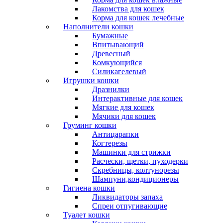
Лакомства для кошек
Корма для кошек лечебные
Наполнители кошки
Бумажные
Впитывающий
Древесный
Комкующийся
Силикагелевый
Игрушки кошки
Дразнилки
Интерактивные для кошек
Мягкие для кошек
Мячики для кошек
Груминг кошки
Антицарапки
Когтерезы
Машинки для стрижки
Расчески, щетки, пуходерки
Скребницы, колтунорезы
Шампуни,кондиционеры
Гигиена кошки
Ликвидаторы запаха
Спреи отпугивающие
Туалет кошки