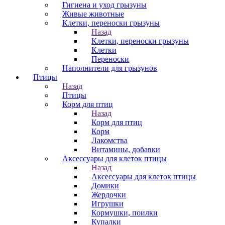
Гигиена и уход грызуны
Живые животные
Клетки, переноски грызуны
Назад
Клетки, переноски грызуны
Клетки
Переноски
Наполнители для грызунов
Птицы
Назад
Птицы
Корм для птиц
Назад
Корм для птиц
Корм
Лакомства
Витамины, добавки
Аксессуары для клеток птицы
Назад
Аксессуары для клеток птицы
Домики
Жердочки
Игрушки
Кормушки, поилки
Купалки