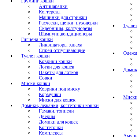
Груминг кошки
Антицарапки
Когтерезы
Машинки для стрижки
Расчески, щетки, пуходерки
Туалет
Скребницы, колтунорезы
Шампуни,кондиционеры
Гигиена кошки
Ликвидаторы запаха
Спреи отпугивающие
Одежд
Туалет кошки
Коврики кошки
Лотки для кошек
Домик
Пакеты для лотков
Совки
Миски кошки
Коврики под миску
Кормушки
Миски
Миски для кошек
Домики, лежанки, когтеточки кошки
Гамаки, тоннели
Дверцы
Домики для кошек
Когтеточки
Комплексы
Амуни