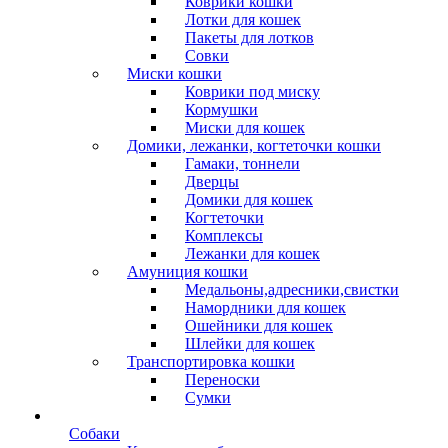
Коврики кошки
Лотки для кошек
Пакеты для лотков
Совки
Миски кошки
Коврики под миску
Кормушки
Миски для кошек
Домики, лежанки, когтеточки кошки
Гамаки, тоннели
Дверцы
Домики для кошек
Когтеточки
Комплексы
Лежанки для кошек
Амуниция кошки
Медальоны,адресники,свистки
Намордники для кошек
Ошейники для кошек
Шлейки для кошек
Транспортировка кошки
Переноски
Сумки
Собаки