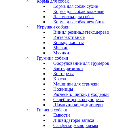
Корма для собак
Корма для собак сухие
Корма для собак влажные
Лакомства для собак
Корма для собак лечебные
Игрушки собаки
Винил,резина,латекс,дерево
Интерактивные
Кольца, канаты
Мягкие
Мячики
Груминг собаки
Оборудование для грумеров
Банты,резинки
Когтерезы
Краски
Машинки для стрижки
Ножницы
Расчески, щетки, пуходерки
Скребницы, колтунорезы
Шампуни,кондиционеры
Гигиена собаки
Емкости
Ликвидаторы запаха
Салфетки,мыло,кремы