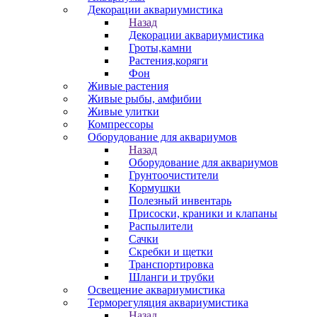
Декорации аквариумистика
Назад
Декорации аквариумистика
Гроты,камни
Растения,коряги
Фон
Живые растения
Живые рыбы, амфибии
Живые улитки
Компрессоры
Оборудование для аквариумов
Назад
Оборудование для аквариумов
Грунтоочистители
Кормушки
Полезный инвентарь
Присоски, краники и клапаны
Распылители
Сачки
Скребки и щетки
Транспортировка
Шланги и трубки
Освещение аквариумистика
Терморегуляция аквариумистика
Назад