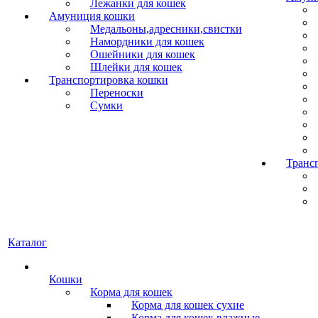
Лежанки для кошек
Амуниция кошки
Медальоны,адресники,свистки
Намордники для кошек
Ошейники для кошек
Шлейки для кошек
Транспортировка кошки
Переноски
Сумки
Транс
Каталог
Кошки
Корма для кошек
Корма для кошек сухие
Корма для кошек влажные