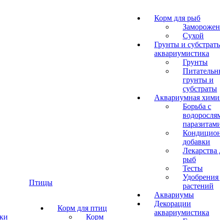
Корм для рыб
Замороже
Сухой
Грунты и субстрат
аквариумистика
Грунты
Питательн
грунты и
субстраты
Аквариумная хими
Борьба с
водоросля
паразитам
Кондицион
добавки
Лекарства 
рыб
Тесты
Удобрения
Птицы
растений
Аквариумы
Декорации
Корм для птиц
аквариумистика
ки
Корм