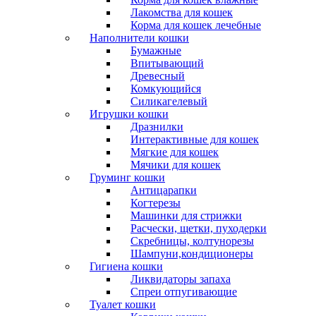
Лакомства для кошек
Корма для кошек лечебные
Наполнители кошки
Бумажные
Впитывающий
Древесный
Комкующийся
Силикагелевый
Игрушки кошки
Дразнилки
Интерактивные для кошек
Мягкие для кошек
Мячики для кошек
Груминг кошки
Антицарапки
Когтерезы
Машинки для стрижки
Расчески, щетки, пуходерки
Скребницы, колтунорезы
Шампуни,кондиционеры
Гигиена кошки
Ликвидаторы запаха
Спреи отпугивающие
Туалет кошки