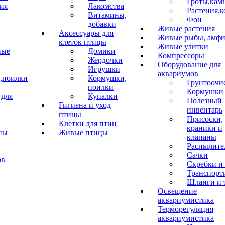
Гроты,кам
ия
Лакомства
Растения,к
Витамины,
Фон
добавки
Живые растения
Аксессуары для
Живые рыбы, амф
клеток птицы
Живые улитки
ные
Домики
Компрессоры
Жердочки
Оборудование для
Игрушки
аквариумов
,поилки
Кормушки,
Грунтоочи
поилки
Кормушки
 для
Купалки
Полезный
Гигиена и уход
инвентарь
птицы
Присоски,
Клетки для птиц
краники и
ны
Живые птицы
клапаны
Распылите
Сачки
ов
Скребки и
Транспорт
Шланги и 
Освещение
аквариумистика
Терморегуляция
аквариумистика