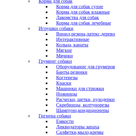
Корма для собак
Корма для собак сухие
Корма для собак влажные
Лакомства для собак
Корма для собак лечебные
Игрушки собаки
Винил,резина,латекс,дерево
Интерактивные
Кольца, канаты
Мягкие
Мячики
Груминг собаки
Оборудование для грумеров
Банты,резинки
Когтерезы
Краски
Машинки для стрижки
Ножницы
Расчески, щетки, пуходерки
Скребницы, колтунорезы
Шампуни,кондиционеры
Гигиена собаки
Емкости
Ликвидаторы запаха
Салфетки,мыло,кремы