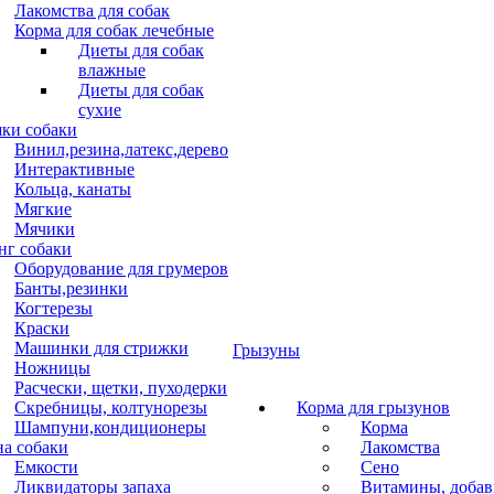
Лакомства для собак
Корма для собак лечебные
Диеты для собак
влажные
Диеты для собак
сухие
ки собаки
Винил,резина,латекс,дерево
Интерактивные
Кольца, канаты
Мягкие
Мячики
нг собаки
Оборудование для грумеров
Банты,резинки
Когтерезы
Краски
Машинки для стрижки
Грызуны
Ножницы
Расчески, щетки, пуходерки
Скребницы, колтунорезы
Корма для грызунов
Шампуни,кондиционеры
Корма
на собаки
Лакомства
Емкости
Сено
Ликвидаторы запаха
Витамины, добав