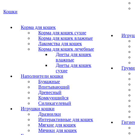
Кошки
Корма для кошек
Корма для кошек сухие
Игруш
Корма для кошек влажные
Лакомства для кошек
Корма для кошек лечебные
Диеты для кошек
влажные
Диеты для кошек
Груми
сухие
Наполнители кошки
Бумажные
Впитывающий
Древесный
Комкующийся
Силикагелевый
Игрушки кошки
Дразнилки
Интерактивные для кошек
Гигие
Мягкие для кошек
Мячики для кошек