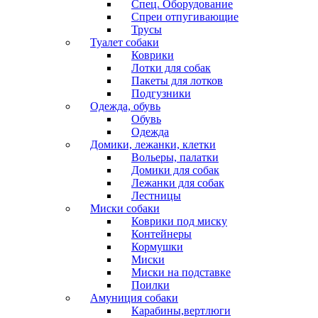
Спец. Оборудование
Спреи отпугивающие
Трусы
Туалет собаки
Коврики
Лотки для собак
Пакеты для лотков
Подгузники
Одежда, обувь
Обувь
Одежда
Домики, лежанки, клетки
Вольеры, палатки
Домики для собак
Лежанки для собак
Лестницы
Миски собаки
Коврики под миску
Контейнеры
Кормушки
Миски
Миски на подставке
Поилки
Амуниция собаки
Карабины,вертлюги