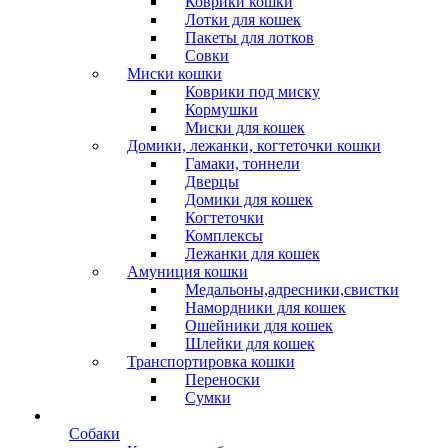
Коврики кошки
Лотки для кошек
Пакеты для лотков
Совки
Миски кошки
Коврики под миску
Кормушки
Миски для кошек
Домики, лежанки, когтеточки кошки
Гамаки, тоннели
Дверцы
Домики для кошек
Когтеточки
Комплексы
Лежанки для кошек
Амуниция кошки
Медальоны,адресники,свистки
Намордники для кошек
Ошейники для кошек
Шлейки для кошек
Транспортировка кошки
Переноски
Сумки
Собаки