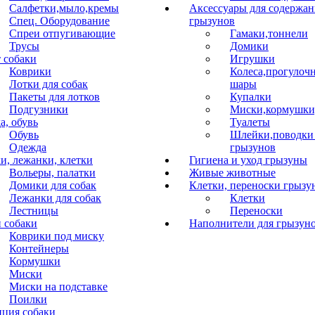
Салфетки,мыло,кремы
Аксессуары для содержан
Спец. Оборудование
грызунов
Спреи отпугивающие
Гамаки,тоннели
Трусы
Домики
 собаки
Игрушки
Коврики
Колеса,прогулоч
Лотки для собак
шары
Пакеты для лотков
Купалки
Подгузники
Миски,кормушки
а, обувь
Туалеты
Обувь
Шлейки,поводки
Одежда
грызунов
и, лежанки, клетки
Гигиена и уход грызуны
Вольеры, палатки
Живые животные
Домики для собак
Клетки, переноски грызу
Лежанки для собак
Клетки
Лестницы
Переноски
 собаки
Наполнители для грызун
Коврики под миску
Контейнеры
Кормушки
Миски
Миски на подставке
Поилки
ция собаки