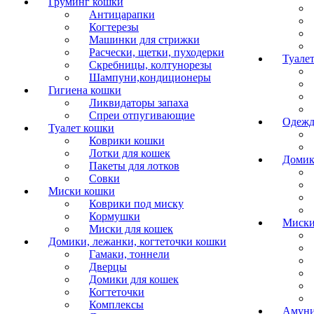
Груминг кошки
Антицарапки
Когтерезы
Машинки для стрижки
Расчески, щетки, пуходерки
Туалет
Скребницы, колтунорезы
Шампуни,кондиционеры
Гигиена кошки
Ликвидаторы запаха
Спреи отпугивающие
Одежд
Туалет кошки
Коврики кошки
Лотки для кошек
Домик
Пакеты для лотков
Совки
Миски кошки
Коврики под миску
Кормушки
Миски
Миски для кошек
Домики, лежанки, когтеточки кошки
Гамаки, тоннели
Дверцы
Домики для кошек
Когтеточки
Комплексы
Амуни