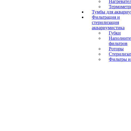
Нагревате
Термомет
Тумбы для аквари
Фильтрация и
стерилизация
аквариумистика
Губки
Наполните
фильтров
Роторы
Стерилиза
Фильтры и