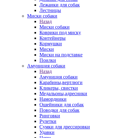
Лежанки для собак
Лестницы
Миски собаки
Назад
Миски собаки
Коврики под миску
Контейнеры
Кормушки
Миски
Миски на подставке
Поилки
Амуниция собаки
Назад
Амуниция собаки
Карабины,вертлюги
Кликеры, свистки
Медальоны,адресники
Намордники
Ошейники для собак
Поводки для собак
Ринговки
Рулетки
Сумки для дрессировки
Удавки
Цепи