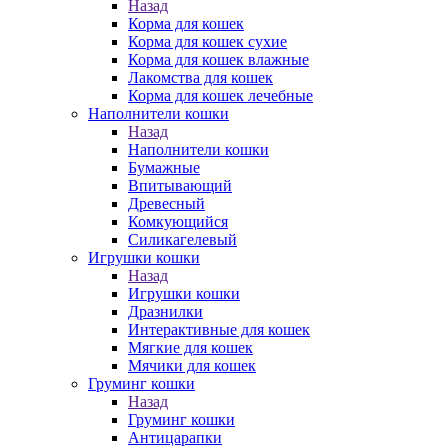
Назад
Корма для кошек
Корма для кошек сухие
Корма для кошек влажные
Лакомства для кошек
Корма для кошек лечебные
Наполнители кошки
Назад
Наполнители кошки
Бумажные
Впитывающий
Древесный
Комкующийся
Силикагелевый
Игрушки кошки
Назад
Игрушки кошки
Дразнилки
Интерактивные для кошек
Мягкие для кошек
Мячики для кошек
Груминг кошки
Назад
Груминг кошки
Антицарапки