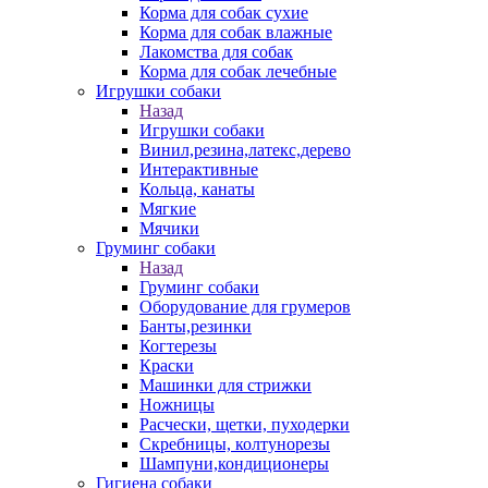
Корма для собак сухие
Корма для собак влажные
Лакомства для собак
Корма для собак лечебные
Игрушки собаки
Назад
Игрушки собаки
Винил,резина,латекс,дерево
Интерактивные
Кольца, канаты
Мягкие
Мячики
Груминг собаки
Назад
Груминг собаки
Оборудование для грумеров
Банты,резинки
Когтерезы
Краски
Машинки для стрижки
Ножницы
Расчески, щетки, пуходерки
Скребницы, колтунорезы
Шампуни,кондиционеры
Гигиена собаки