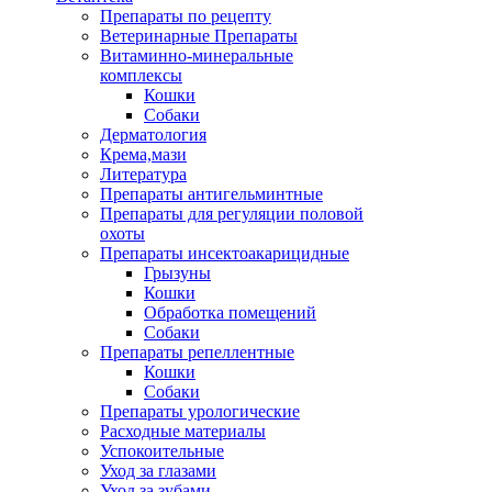
Препараты по рецепту
Ветеринарные Препараты
Витаминно-минеральные
комплексы
Кошки
Собаки
Дерматология
Крема,мази
Литература
Препараты антигельминтные
Препараты для регуляции половой
охоты
Препараты инсектоакарицидные
Грызуны
Кошки
Обработка помещений
Собаки
Препараты репеллентные
Кошки
Собаки
Препараты урологические
Расходные материалы
Успокоительные
Уход за глазами
Уход за зубами