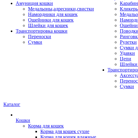
Амуниция кошки
Карабин
Медальоны,адресники,свистки
Кликеры
Намордники для кошек
Медальо
Ошейники для кошек
Наморд
Шлейки для кошек
Ошейник
Транспортировка кошки
Поводки
Переноски
Ринговк
Сумки
Рулетки
Сумки д
Удавки
Цепи
Шлейки 
Транспортиро
Аксессу
Перенос
Сумки
Каталог
Кошки
Корма для кошек
Корма для кошек сухие
Корма для кошек влажные