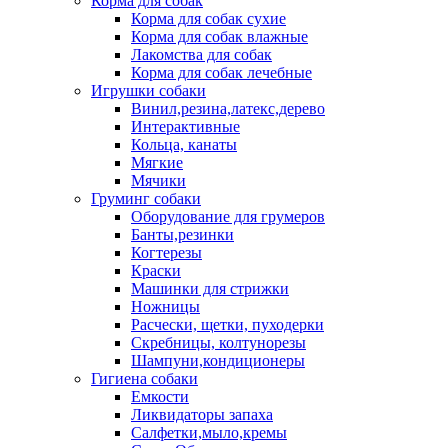
Корма для собак
Корма для собак сухие
Корма для собак влажные
Лакомства для собак
Корма для собак лечебные
Игрушки собаки
Винил,резина,латекс,дерево
Интерактивные
Кольца, канаты
Мягкие
Мячики
Груминг собаки
Оборудование для грумеров
Банты,резинки
Когтерезы
Краски
Машинки для стрижки
Ножницы
Расчески, щетки, пуходерки
Скребницы, колтунорезы
Шампуни,кондиционеры
Гигиена собаки
Емкости
Ликвидаторы запаха
Салфетки,мыло,кремы