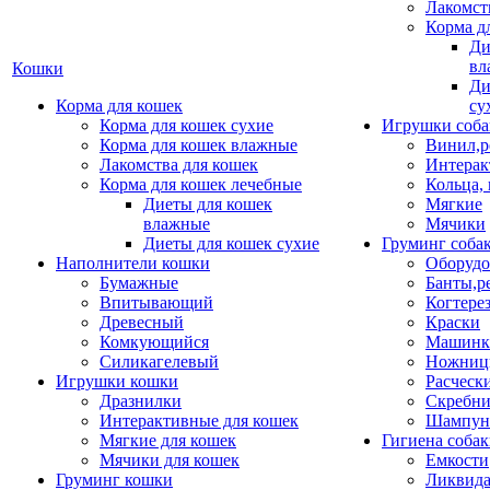
Лакомст
Корма д
Ди
вл
Кошки
Ди
Корма для кошек
су
Корма для кошек сухие
Игрушки соба
Корма для кошек влажные
Винил,р
Лакомства для кошек
Интерак
Корма для кошек лечебные
Кольца,
Диеты для кошек
Мягкие
влажные
Мячики
Диеты для кошек сухие
Груминг соба
Наполнители кошки
Оборудо
Бумажные
Банты,р
Впитывающий
Когтере
Древесный
Краски
Комкующийся
Машинки
Силикагелевый
Ножни
Игрушки кошки
Расческ
Дразнилки
Скребни
Интерактивные для кошек
Шампун
Мягкие для кошек
Гигиена соба
Мячики для кошек
Емкости
Груминг кошки
Ликвида