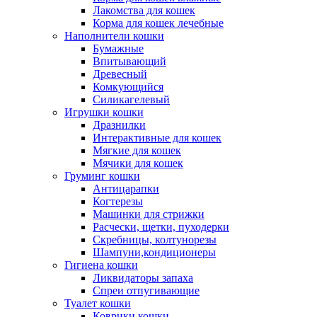
Лакомства для кошек
Корма для кошек лечебные
Наполнители кошки
Бумажные
Впитывающий
Древесный
Комкующийся
Силикагелевый
Игрушки кошки
Дразнилки
Интерактивные для кошек
Мягкие для кошек
Мячики для кошек
Груминг кошки
Антицарапки
Когтерезы
Машинки для стрижки
Расчески, щетки, пуходерки
Скребницы, колтунорезы
Шампуни,кондиционеры
Гигиена кошки
Ликвидаторы запаха
Спреи отпугивающие
Туалет кошки
Коврики кошки