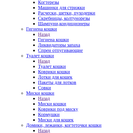
Когтерезы
Машинки для стрижки
Расчески, щетки, пуходерки
Скребницы, колтунорезы
Шампуни,кондиционеры
Гигиена кошки
Назад
Гигиена кошки
Ликвидаторы запаха
Спреи отпугивающие
Туалет кошки
Назад
Туалет кошки
Коврики кошки
Лотки для кошек
Пакеты для лотков
Совки
Миски кошки
Назад
Миски кошки
Коврики под миску
Кормушки
Миски для кошек
Домики, лежанки, когтеточки кошки
Назад