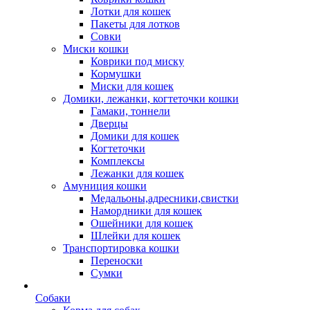
Лотки для кошек
Пакеты для лотков
Совки
Миски кошки
Коврики под миску
Кормушки
Миски для кошек
Домики, лежанки, когтеточки кошки
Гамаки, тоннели
Дверцы
Домики для кошек
Когтеточки
Комплексы
Лежанки для кошек
Амуниция кошки
Медальоны,адресники,свистки
Намордники для кошек
Ошейники для кошек
Шлейки для кошек
Транспортировка кошки
Переноски
Сумки
Собаки