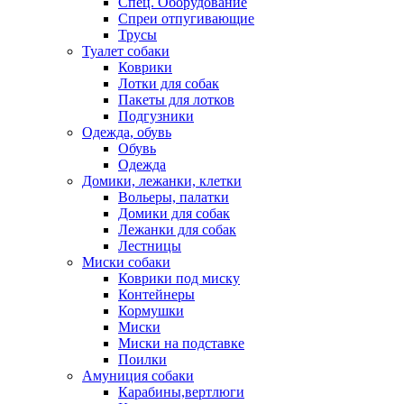
Спец. Оборудование
Спреи отпугивающие
Трусы
Туалет собаки
Коврики
Лотки для собак
Пакеты для лотков
Подгузники
Одежда, обувь
Обувь
Одежда
Домики, лежанки, клетки
Вольеры, палатки
Домики для собак
Лежанки для собак
Лестницы
Миски собаки
Коврики под миску
Контейнеры
Кормушки
Миски
Миски на подставке
Поилки
Амуниция собаки
Карабины,вертлюги