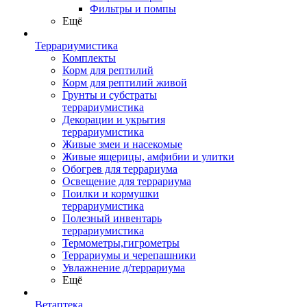
Фильтры и помпы
Ещё
Террариумистика
Комплекты
Корм для рептилий
Корм для рептилий живой
Грунты и субстраты
террариумистика
Декорации и укрытия
террариумистика
Живые змеи и насекомые
Живые ящерицы, амфибии и улитки
Обогрев для террариума
Освещение для террариума
Поилки и кормушки
террариумистика
Полезный инвентарь
террариумистика
Термометры,гигрометры
Террариумы и черепашники
Увлажнение д/террариума
Ещё
Ветаптека