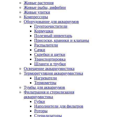
Живые растения
Живые рыбы, амфибии
Живые улитки
Компрессоры
Оборудование для аквариумов
Грунтоочистители
Кормушки
Полезный инвентарь
Присоски, краники и клапаны
Распылители
Сачки
Скребки и щетки
Транспортировка
Шланги и трубки
Освещение аквариумистика
Терморегуляция аквариумистика
Нагреватели
Термометры
Тумбы для аквариумов
Фильтрация и стерилизация
аквариумистика
Губки
Наполнители для фильтров
Роторы
Стерилизаторы