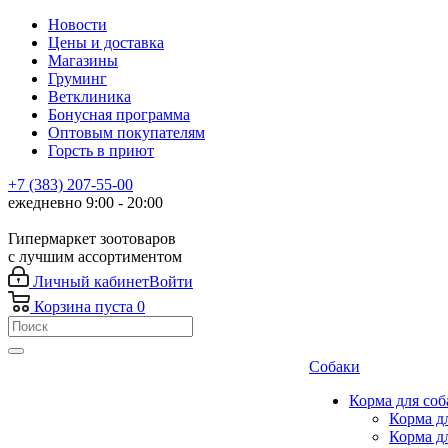
Новости
Цены и доставка
Магазины
Груминг
Ветклиника
Бонусная программа
Оптовым покупателям
Горсть в приют
+7 (383) 207-55-00
ежедневно 9:00 - 20:00
Гипермаркет зоотоваров
с лучшим ассортиментом
Личный кабинет
Войти
Корзина
пуста
0
Собаки
Корма для соб
Корма д
Корма д