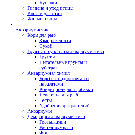
Купалки
Гигиена и уход птицы
Клетки для птиц
Живые птицы
Аквариумистика
Корм для рыб
Замороженный
Сухой
Грунты и субстраты аквариумистика
Грунты
Питательные грунты и
субстраты
Аквариумная химия
Борьба с водорослями и
паразитами
Кондиционеры и добавки
Лекарства для рыб
Тесты
Удобрения для растений
Аквариумы
Декорации аквариумистика
Гроты,камни
Растения,коряги
Фон