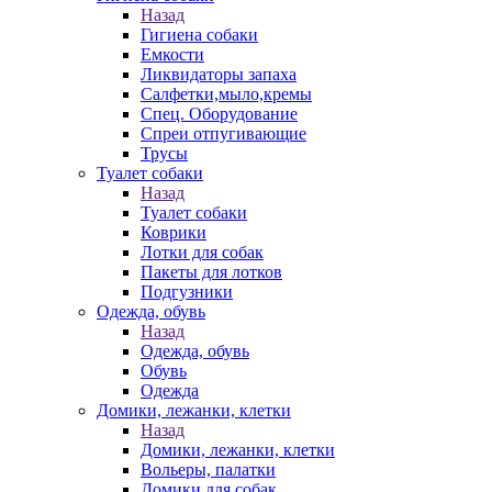
Назад
Гигиена собаки
Емкости
Ликвидаторы запаха
Салфетки,мыло,кремы
Спец. Оборудование
Спреи отпугивающие
Трусы
Туалет собаки
Назад
Туалет собаки
Коврики
Лотки для собак
Пакеты для лотков
Подгузники
Одежда, обувь
Назад
Одежда, обувь
Обувь
Одежда
Домики, лежанки, клетки
Назад
Домики, лежанки, клетки
Вольеры, палатки
Домики для собак