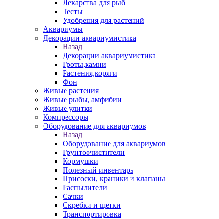
Лекарства для рыб
Тесты
Удобрения для растений
Аквариумы
Декорации аквариумистика
Назад
Декорации аквариумистика
Гроты,камни
Растения,коряги
Фон
Живые растения
Живые рыбы, амфибии
Живые улитки
Компрессоры
Оборудование для аквариумов
Назад
Оборудование для аквариумов
Грунтоочистители
Кормушки
Полезный инвентарь
Присоски, краники и клапаны
Распылители
Сачки
Скребки и щетки
Транспортировка