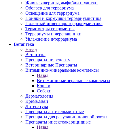
Живые ящерицы, амфибии и улитки
Обогрев для террариума
Освещение для террариума
Поилки и кормушки террариумистика
Полезный инвентарь террариумистика
Термометры,гигрометры
Террариумы и черепашники
Увлажнение д/террариума
Ветаптека
Назад
Ветаптека
Препараты по рецепту
Ветеринарные Препараты
Витаминно-минеральные комплексы
Назад
Витаминно-минеральные комплексы
Кошки
Собаки
Дерматология
Крема,мази
Литература
Препараты антигельминтные
Препараты для регуляции половой охоты
Препараты инсектоакарицидные
Назад