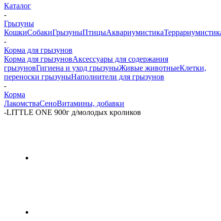
Каталог
-
Грызуны
Кошки
Собаки
Грызуны
Птицы
Аквариумистика
Террариумистик
-
Корма для грызунов
Корма для грызунов
Аксессуары для содержания
грызунов
Гигиена и уход грызуны
Живые животные
Клетки,
переноски грызуны
Наполнители для грызунов
-
Корма
Лакомства
Сено
Витамины, добавки
-
LITTLE ONE 900г д/молодых кроликов