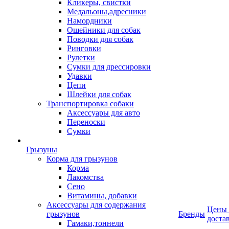
Кликеры, свистки
Медальоны,адресники
Намордники
Ошейники для собак
Поводки для собак
Ринговки
Рулетки
Сумки для дрессировки
Удавки
Цепи
Шлейки для собак
Транспортировка собаки
Аксессуары для авто
Переноски
Сумки
Грызуны
Корма для грызунов
Корма
Лакомства
Сено
Витамины, добавки
Аксессуары для содержания
Цены
грызунов
Бренды
доста
Гамаки,тоннели