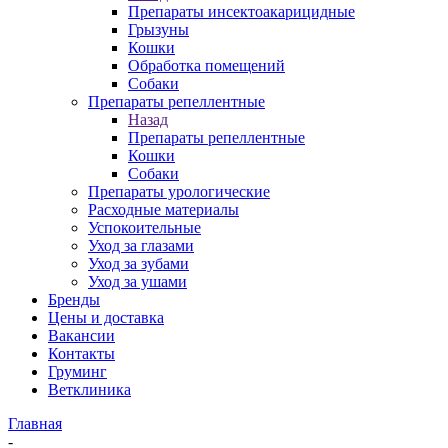
Препараты инсектоакарицидные
Грызуны
Кошки
Обработка помещений
Собаки
Препараты репеллентные
Назад
Препараты репеллентные
Кошки
Собаки
Препараты урологические
Расходные материалы
Успокоительные
Уход за глазами
Уход за зубами
Уход за ушами
Бренды
Цены и доставка
Вакансии
Контакты
Груминг
Ветклиника
Главная
-