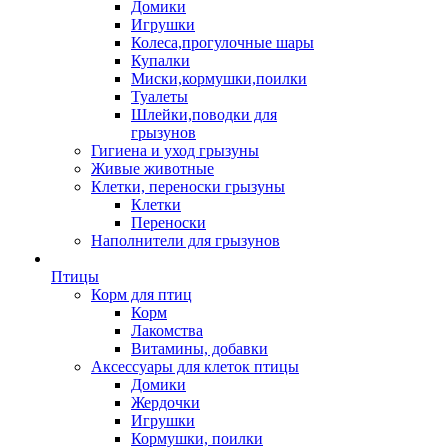
Домики
Игрушки
Колеса,прогулочные шары
Купалки
Миски,кормушки,поилки
Туалеты
Шлейки,поводки для
грызунов
Гигиена и уход грызуны
Живые животные
Клетки, переноски грызуны
Клетки
Переноски
Наполнители для грызунов
Птицы
Корм для птиц
Корм
Лакомства
Витамины, добавки
Аксессуары для клеток птицы
Домики
Жердочки
Игрушки
Кормушки, поилки