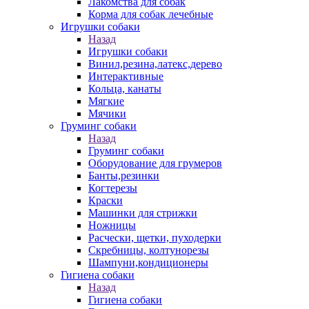
Лакомства для собак
Корма для собак лечебные
Игрушки собаки
Назад
Игрушки собаки
Винил,резина,латекс,дерево
Интерактивные
Кольца, канаты
Мягкие
Мячики
Груминг собаки
Назад
Груминг собаки
Оборудование для грумеров
Банты,резинки
Когтерезы
Краски
Машинки для стрижки
Ножницы
Расчески, щетки, пуходерки
Скребницы, колтунорезы
Шампуни,кондиционеры
Гигиена собаки
Назад
Гигиена собаки