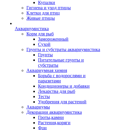
Купалки
Гигиена и уход птицы
Клетки для птиц
Живые птицы
Аквариумистика
Корм для рыб
Замороженный
Сухой
Грунты и субстраты аквариумистика
Грунты
Питательные грунты и
субстраты
Аквариумная химия
Борьба с водорослями и
паразитами
Кондиционеры и добавки
Лекарства для рыб
Тесты
Удобрения для растений
Аквариумы
Декорации аквариумистика
Гроты,камни
Растения,коряги
Фон