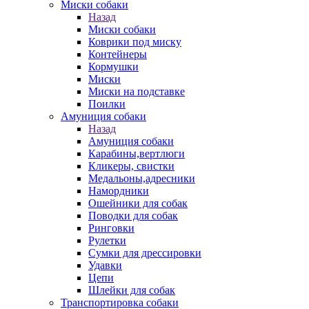
Миски собаки
Назад
Миски собаки
Коврики под миску
Контейнеры
Кормушки
Миски
Миски на подставке
Поилки
Амуниция собаки
Назад
Амуниция собаки
Карабины,вертлюги
Кликеры, свистки
Медальоны,адресники
Намордники
Ошейники для собак
Поводки для собак
Ринговки
Рулетки
Сумки для дрессировки
Удавки
Цепи
Шлейки для собак
Транспортировка собаки