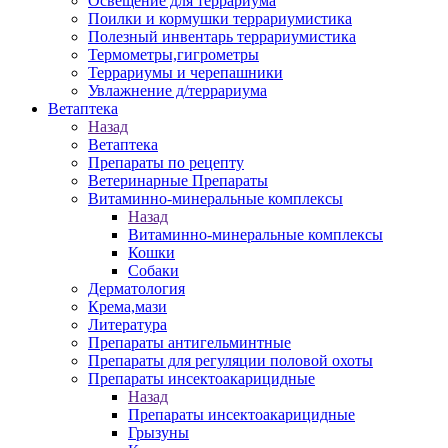
Освещение для террариума
Поилки и кормушки террариумистика
Полезный инвентарь террариумистика
Термометры,гигрометры
Террариумы и черепашники
Увлажнение д/террариума
Ветаптека
Назад
Ветаптека
Препараты по рецепту
Ветеринарные Препараты
Витаминно-минеральные комплексы
Назад
Витаминно-минеральные комплексы
Кошки
Собаки
Дерматология
Крема,мази
Литература
Препараты антигельминтные
Препараты для регуляции половой охоты
Препараты инсектоакарицидные
Назад
Препараты инсектоакарицидные
Грызуны