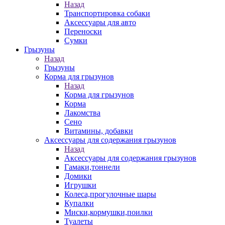
Назад
Транспортировка собаки
Аксессуары для авто
Переноски
Сумки
Грызуны
Назад
Грызуны
Корма для грызунов
Назад
Корма для грызунов
Корма
Лакомства
Сено
Витамины, добавки
Аксессуары для содержания грызунов
Назад
Аксессуары для содержания грызунов
Гамаки,тоннели
Домики
Игрушки
Колеса,прогулочные шары
Купалки
Миски,кормушки,поилки
Туалеты