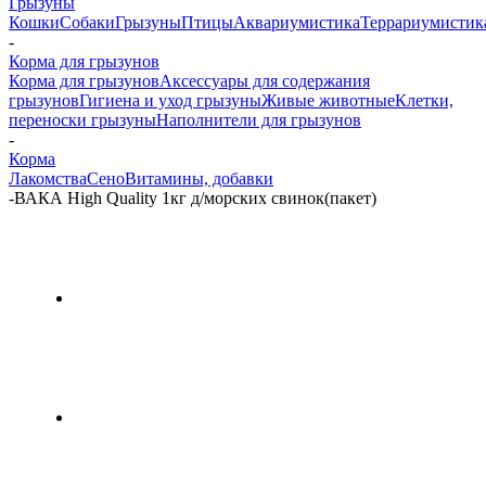
Грызуны
Кошки
Собаки
Грызуны
Птицы
Аквариумистика
Террариумистик
-
Корма для грызунов
Корма для грызунов
Аксессуары для содержания
грызунов
Гигиена и уход грызуны
Живые животные
Клетки,
переноски грызуны
Наполнители для грызунов
-
Корма
Лакомства
Сено
Витамины, добавки
-
ВАКА High Quality 1кг д/морских свинок(пакет)