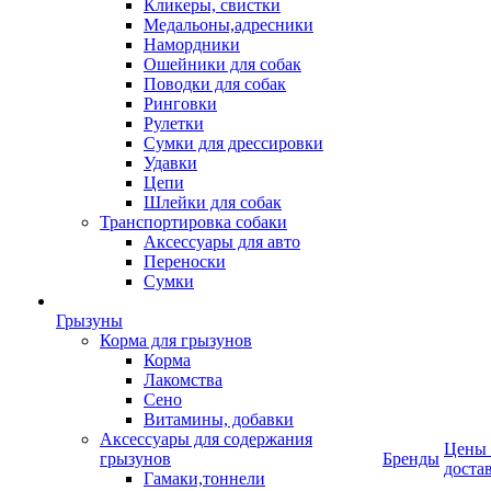
Кликеры, свистки
Медальоны,адресники
Намордники
Ошейники для собак
Поводки для собак
Ринговки
Рулетки
Сумки для дрессировки
Удавки
Цепи
Шлейки для собак
Транспортировка собаки
Аксессуары для авто
Переноски
Сумки
Грызуны
Корма для грызунов
Корма
Лакомства
Сено
Витамины, добавки
Аксессуары для содержания
Цены
грызунов
Бренды
доста
Гамаки,тоннели