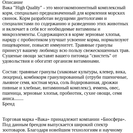
Описание
Вака "High Quality" - это многокомпонентный комплексный
корм, специально предназначенный для кормления морских
свинок. Корм разработан ведущими диетологами и
специалистами по содержанию и разведению этих животных
и включает в себя все необходимые витамины и
микроэлементы. Содержащиеся в корме зерновые хлопья,
наряду с пробиотиком улучшат усвоение корма, нормализуют
пищеварение, повысят иммунитет. Травяные гранулы
принесут вашему любимцу всю пользу свежескошенных трав.
Сушеные овощи заставят вашего питомца "свистеть" от
удовольствия и обогатят организм витаминами.
Состав: травяные гранулы (злаковые культуры, клевер, вика,
люцерна), комбикорм гранулированный (отруби пшеничные,
льняное семя, костная мука, соль йодированная, дрожжи
пивные и хлебные, витаминный комплекс), ячмень, овес,
пшеница, зерновые хлопья, пробиотик, сухие овощи, семя
аниса........
Бренд
Торговая марка «Вака» принадлежит компании «Биосфера».
Под данным брендом выпускается широкий спектр
зоотоваров. Благодаря новейшим технологиям и научному