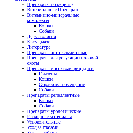
Препараты по рецепту
Ветеринарные Препараты
Витаминно-минеральные
комплексы
Кошки
Собаки
Дерматология
Крема,мази
Литература
Препараты антигельминтные
Препараты для регуляции половой
охоты
Препараты инсектоакарицидные
Грызуны
Кошки
Обработка помещений
Собаки
Препараты репеллентные
Кошки
Собаки
Препараты урологические
Расходные материалы
Успокоительные
Уход за глазами
Уход за зубами