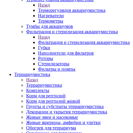
Назад
Терморегуляция аквариумистика
Нагреватели
Термометры
Тумбы для аквариумов
Фильтрация и стерилизация аквариумистика
Назад
Фильтрация и стерилизация аквариумистика
Губки
Наполнители для фильтров
Роторы
Стерилизаторы
Фильтры и помпы
Террариумистика
Назад
Террариумистика
Комплекты
Корм для рептилий
Корм для рептилий живой
Грунты и субстраты террариумистика
Декорации и укрытия террариумистика
Живые змеи и насекомые
Живые ящерицы, амфибии и улитки
Обогрев для террариума