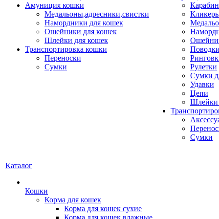
Амуниция кошки
Карабин
Медальоны,адресники,свистки
Кликеры
Намордники для кошек
Медальо
Ошейники для кошек
Наморд
Шлейки для кошек
Ошейник
Транспортировка кошки
Поводки
Переноски
Ринговк
Сумки
Рулетки
Сумки д
Удавки
Цепи
Шлейки 
Транспортиро
Аксессу
Перенос
Сумки
Каталог
Кошки
Корма для кошек
Корма для кошек сухие
Корма для кошек влажные