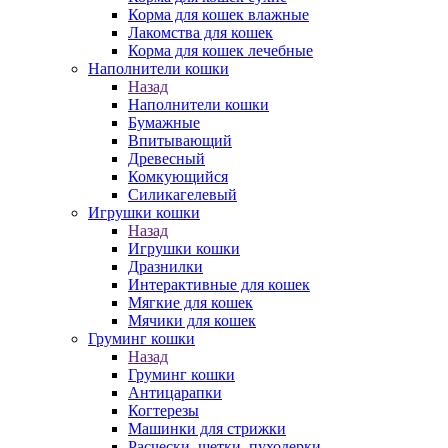
Корма для кошек влажные
Лакомства для кошек
Корма для кошек лечебные
Наполнители кошки
Назад
Наполнители кошки
Бумажные
Впитывающий
Древесный
Комкующийся
Силикагелевый
Игрушки кошки
Назад
Игрушки кошки
Дразнилки
Интерактивные для кошек
Мягкие для кошек
Мячики для кошек
Груминг кошки
Назад
Груминг кошки
Антицарапки
Когтерезы
Машинки для стрижки
Расчески, щетки, пуходерки