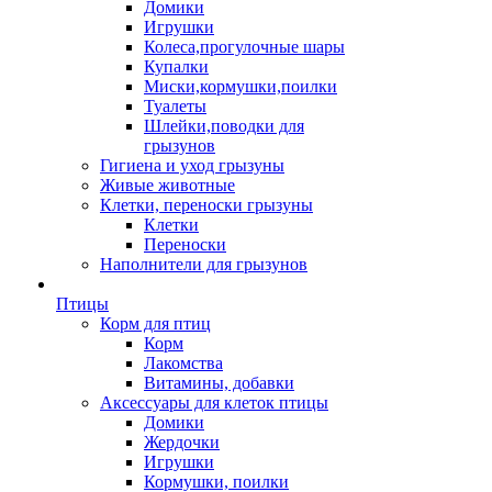
Домики
Игрушки
Колеса,прогулочные шары
Купалки
Миски,кормушки,поилки
Туалеты
Шлейки,поводки для
грызунов
Гигиена и уход грызуны
Живые животные
Клетки, переноски грызуны
Клетки
Переноски
Наполнители для грызунов
Птицы
Корм для птиц
Корм
Лакомства
Витамины, добавки
Аксессуары для клеток птицы
Домики
Жердочки
Игрушки
Кормушки, поилки