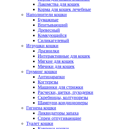
Лакомства для кошек
Корма для кошек лечебные
Наполнители кошки
Бумажные
Впитывающий
Древесный
Комкующийся
Силикагелевый
Игрушки кошки
Дразнилки
Интерактивные для кошек
Мягкие для кошек
Мячики для кошек
Груминг кошки
Антицарапки
Когтерезы
Машинки для стрижки
Расчески, щетки, пуходерки
Скребницы, колтунорезы
Шампуни,кондиционеры
Гигиена кошки
Ликвидаторы запаха
Спреи отпугивающие
Туалет кошки
Коврики кошки