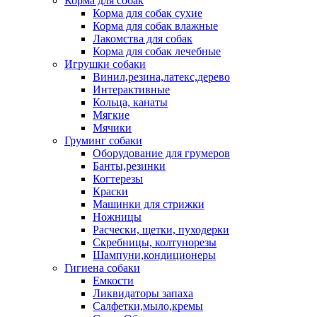
Корма для собак
Корма для собак сухие
Корма для собак влажные
Лакомства для собак
Корма для собак лечебные
Игрушки собаки
Винил,резина,латекс,дерево
Интерактивные
Кольца, канаты
Мягкие
Мячики
Груминг собаки
Оборудование для грумеров
Банты,резинки
Когтерезы
Краски
Машинки для стрижки
Ножницы
Расчески, щетки, пуходерки
Скребницы, колтунорезы
Шампуни,кондиционеры
Гигиена собаки
Емкости
Ликвидаторы запаха
Салфетки,мыло,кремы