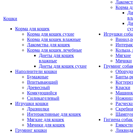
Лакомст
Корма д
Ди
вл
Кошки
Ди
Корма для кошек
су
Корма для кошек сухие
Игрушки соба
Корма для кошек влажные
Винил,р
Лакомства для кошек
Интерак
Корма для кошек лечебные
Кольца,
Диеты для кошек
Мягкие
влажные
Мячики
Диеты для кошек сухие
Груминг соба
Наполнители кошки
Оборудо
Бумажные
Банты,р
Впитывающий
Когтере
Древесный
Краски
Комкующийся
Машинки
Силикагелевый
Ножни
Игрушки кошки
Расческ
Дразнилки
Скребни
Интерактивные для кошек
Шампун
Мягкие для кошек
Гигиена соба
Мячики для кошек
Емкости
Груминг кошки
Ликвида