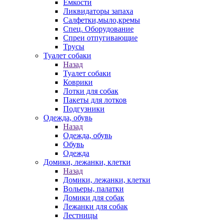
Емкости
Ликвидаторы запаха
Салфетки,мыло,кремы
Спец. Оборудование
Спреи отпугивающие
Трусы
Туалет собаки
Назад
Туалет собаки
Коврики
Лотки для собак
Пакеты для лотков
Подгузники
Одежда, обувь
Назад
Одежда, обувь
Обувь
Одежда
Домики, лежанки, клетки
Назад
Домики, лежанки, клетки
Вольеры, палатки
Домики для собак
Лежанки для собак
Лестницы