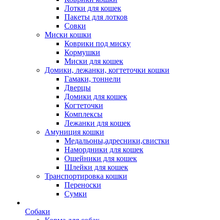
Лотки для кошек
Пакеты для лотков
Совки
Миски кошки
Коврики под миску
Кормушки
Миски для кошек
Домики, лежанки, когтеточки кошки
Гамаки, тоннели
Дверцы
Домики для кошек
Когтеточки
Комплексы
Лежанки для кошек
Амуниция кошки
Медальоны,адресники,свистки
Намордники для кошек
Ошейники для кошек
Шлейки для кошек
Транспортировка кошки
Переноски
Сумки
Собаки