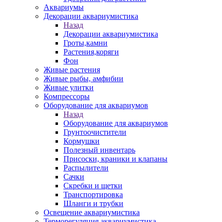
Аквариумы
Декорации аквариумистика
Назад
Декорации аквариумистика
Гроты,камни
Растения,коряги
Фон
Живые растения
Живые рыбы, амфибии
Живые улитки
Компрессоры
Оборудование для аквариумов
Назад
Оборудование для аквариумов
Грунтоочистители
Кормушки
Полезный инвентарь
Присоски, краники и клапаны
Распылители
Сачки
Скребки и щетки
Транспортировка
Шланги и трубки
Освещение аквариумистика
Терморегуляция аквариумистика