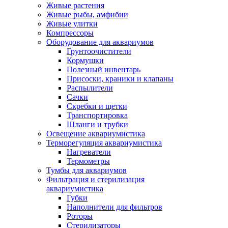
Живые растения
Живые рыбы, амфибии
Живые улитки
Компрессоры
Оборудование для аквариумов
Грунтоочистители
Кормушки
Полезный инвентарь
Присоски, краники и клапаны
Распылители
Сачки
Скребки и щетки
Транспортировка
Шланги и трубки
Освещение аквариумистика
Терморегуляция аквариумистика
Нагреватели
Термометры
Тумбы для аквариумов
Фильтрация и стерилизация
аквариумистика
Губки
Наполнители для фильтров
Роторы
Стерилизаторы