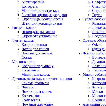
Антицарапки
Салфетк
Когтерезы
Спец. О
Машинки для стрижки
Спреи о
Расчески, щетки, пуходерки
Трусы
Скребницы, колтунорезы
Туалет собаки
Шампуни,кондиционеры
Коврик
Гигиена кошки
Лотки д
Ликвидаторы запаха
Пакеты 
Спреи отпугивающие
Подгузн
Туалет кошки
Одежда, обувь
Коврики кошки
Обувь
Лотки для кошек
Одежда
Пакеты для лотков
Домики, лежа
Совки
Вольеры
Миски кошки
Домики 
Коврики под миску
Лежанки
Кормушки
Лестни
Миски для кошек
Миски собаки
Домики, лежанки, когтеточки кошки
Коврики
Гамаки, тоннели
Контей
Дверцы
Кормуш
Домики для кошек
Миски
Когтеточки
Миски н
Комплексы
Поилки
Лежанки для кошек
Амуниция со