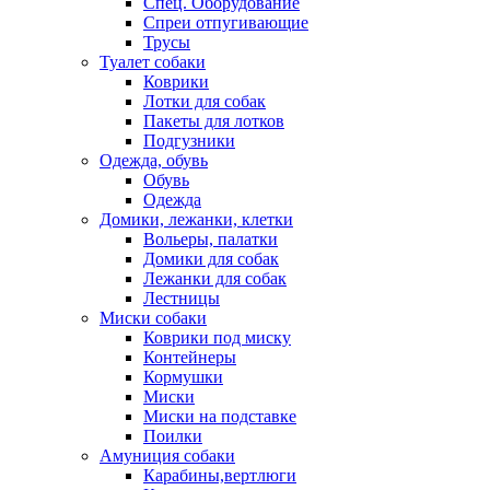
Спец. Оборудование
Спреи отпугивающие
Трусы
Туалет собаки
Коврики
Лотки для собак
Пакеты для лотков
Подгузники
Одежда, обувь
Обувь
Одежда
Домики, лежанки, клетки
Вольеры, палатки
Домики для собак
Лежанки для собак
Лестницы
Миски собаки
Коврики под миску
Контейнеры
Кормушки
Миски
Миски на подставке
Поилки
Амуниция собаки
Карабины,вертлюги