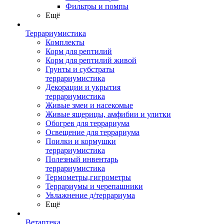
Фильтры и помпы
Ещё
Террариумистика
Комплекты
Корм для рептилий
Корм для рептилий живой
Грунты и субстраты
террариумистика
Декорации и укрытия
террариумистика
Живые змеи и насекомые
Живые ящерицы, амфибии и улитки
Обогрев для террариума
Освещение для террариума
Поилки и кормушки
террариумистика
Полезный инвентарь
террариумистика
Термометры,гигрометры
Террариумы и черепашники
Увлажнение д/террариума
Ещё
Ветаптека