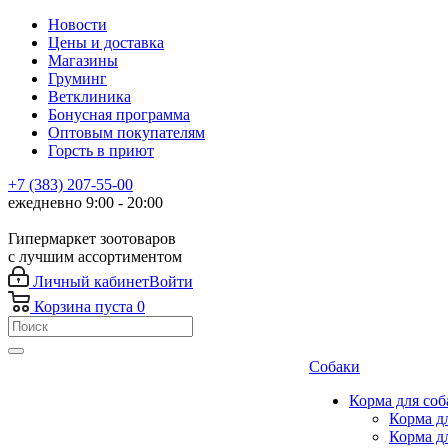
Новости
Цены и доставка
Магазины
Груминг
Ветклиника
Бонусная программа
Оптовым покупателям
Горсть в приют
+7 (383) 207-55-00
ежедневно 9:00 - 20:00
Гипермаркет зоотоваров
с лучшим ассортиментом
Личный кабинет
Войти
Корзина
пуста
0
Собаки
Корма для соб
Корма д
Корма д