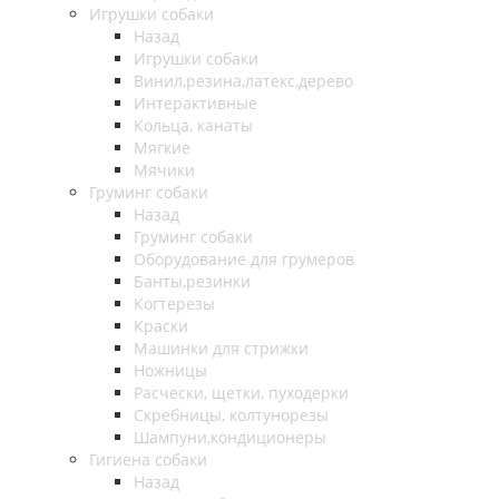
Игрушки собаки
Назад
Игрушки собаки
Винил,резина,латекс,дерево
Интерактивные
Кольца, канаты
Мягкие
Мячики
Груминг собаки
Назад
Груминг собаки
Оборудование для грумеров
Банты,резинки
Когтерезы
Краски
Машинки для стрижки
Ножницы
Расчески, щетки, пуходерки
Скребницы, колтунорезы
Шампуни,кондиционеры
Гигиена собаки
Назад