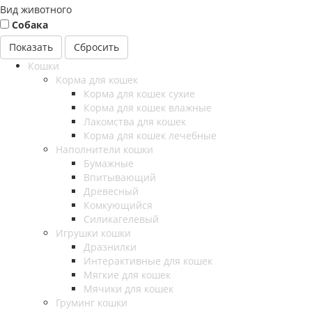
Вид животного
Собака
Сбросить
Кошки
Корма для кошек
Корма для кошек сухие
Корма для кошек влажные
Лакомства для кошек
Корма для кошек лечебные
Наполнители кошки
Бумажные
Впитывающий
Древесный
Комкующийся
Силикагелевый
Игрушки кошки
Дразнилки
Интерактивные для кошек
Мягкие для кошек
Мячики для кошек
Груминг кошки