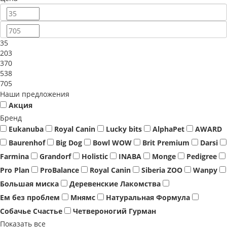
35
203
370
538
705
Наши предложения
Акция
Бренд
Eukanuba
Royal Canin
Lucky bits
AlphaPet
AWARD
Baurenhof
Big Dog
Bowl WOW
Brit Premium
Darsi
Farmina
Grandorf
Holistic
INABA
Monge
Pedigree
Pro Plan
ProBalance
Royal Сanin
Siberia ZOO
Wanpy
Большая миска
Деревенские Лакомства
Ем без проблем
Мнямс
Натуральная Формула
Собачье Счастье
Четвероногий Гурман
Показать все