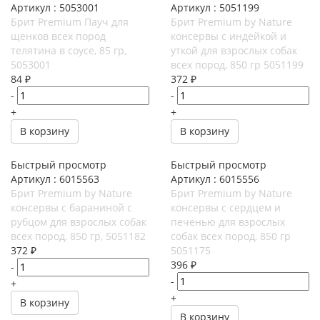
Артикул : 5053001
Артикул : 5051199
Брит Premium Пауч для
Брит Premium by Nature
щенков всех пород
консервы с индейкой и
телятина в соусе, 85 гр,
уткой для взрослых собак
5053001
всех пород, 850 гр 5051199
84
₽
372
₽
-
-
+
+
В корзину
В корзину
Быстрый просмотр
Быстрый просмотр
Артикул : 6015563
Артикул : 6015556
Брит Premium by Nature
Брит Premium by Nature
консервы с бараниной с
консервы с сердцем и
рубцом для взрослых собак
печенью для взрослых
всех пород, 850 гр, 5051182
собак всех пород, 850 гр
372
₽
5051175
396
₽
-
-
+
+
В корзину
В корзину