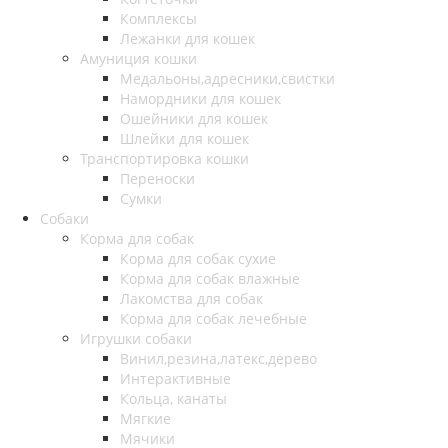
Комплексы
Лежанки для кошек
Амуниция кошки
Медальоны,адресники,свистки
Намордники для кошек
Ошейники для кошек
Шлейки для кошек
Транспортировка кошки
Переноски
Сумки
Собаки
Корма для собак
Корма для собак сухие
Корма для собак влажные
Лакомства для собак
Корма для собак лечебные
Игрушки собаки
Винил,резина,латекс,дерево
Интерактивные
Кольца, канаты
Мягкие
Мячики