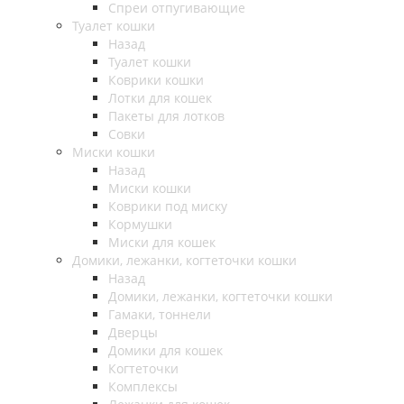
Спреи отпугивающие
Туалет кошки
Назад
Туалет кошки
Коврики кошки
Лотки для кошек
Пакеты для лотков
Совки
Миски кошки
Назад
Миски кошки
Коврики под миску
Кормушки
Миски для кошек
Домики, лежанки, когтеточки кошки
Назад
Домики, лежанки, когтеточки кошки
Гамаки, тоннели
Дверцы
Домики для кошек
Когтеточки
Комплексы