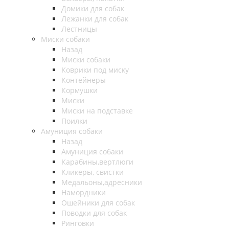
Домики для собак
Лежанки для собак
Лестницы
Миски собаки
Назад
Миски собаки
Коврики под миску
Контейнеры
Кормушки
Миски
Миски на подставке
Поилки
Амуниция собаки
Назад
Амуниция собаки
Карабины,вертлюги
Кликеры, свистки
Медальоны,адресники
Намордники
Ошейники для собак
Поводки для собак
Ринговки