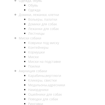
Одежда, обувь
Обувь
Одежда
Домики, лежанки, клетки
Вольеры, палатки
Домики для собак
Лежанки для собак
Лестницы
Миски собаки
Коврики под миску
Контейнеры
Кормушки
Миски
Миски на подставке
Поилки
Амуниция собаки
Карабины,вертлюги
Кликеры, свистки
Медальоны,адресники
Намордники
Ошейники для собак
Поводки для собак
Ринговки