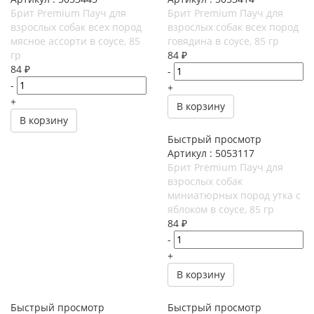
Брит Premium Пауч для
Брит Premium Пауч для
взрослых собак всех пород
взрослых собак всех пород
мясное ассорти в соусе, 85
говядина в соусе, 85 гр
гр
84
₽
84
₽
-
-
+
+
В корзину
В корзину
Быстрый просмотр
Артикул : 5053117
Брит Premium Пауч для
взрослых собак
миниатюрных пород утка с
яблоком в соусе, 85 гр
84
₽
-
+
В корзину
Быстрый просмотр
Быстрый просмотр