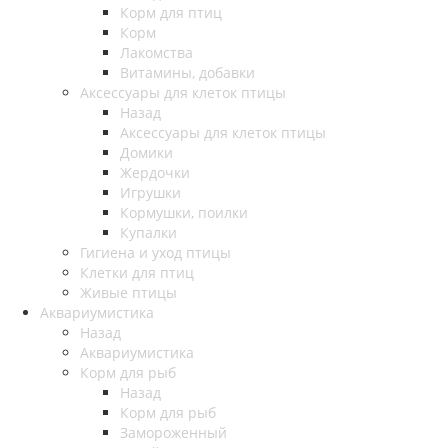
Корм для птиц
Корм
Лакомства
Витамины, добавки
Аксессуары для клеток птицы
Назад
Аксессуары для клеток птицы
Домики
Жердочки
Игрушки
Кормушки, поилки
Купалки
Гигиена и уход птицы
Клетки для птиц
Живые птицы
Аквариумистика
Назад
Аквариумистика
Корм для рыб
Назад
Корм для рыб
Замороженный