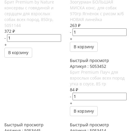
Брит Premium by Nature
Зоогурман БОЛЬШАЯ
консервы с говядиной и
МИСКА конс. для собак
сердцем для взрослых
970гр Ягнёнок с рисом ж/б
собак всех пород, 850гр,
НОВАЯ линейка
5051144
263
₽
372
₽
-
-
+
+
В корзину
В корзину
Быстрый просмотр
Артикул : 5053452
Брит Premium Пауч для
взрослых собак всех пород
утка в соусе, 85 гр
84
₽
-
+
В корзину
Быстрый просмотр
Быстрый просмотр
Артикул : 5053445
Артикул : 5053414