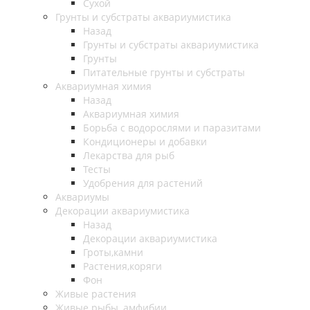
Сухой
Грунты и субстраты аквариумистика
Назад
Грунты и субстраты аквариумистика
Грунты
Питательные грунты и субстраты
Аквариумная химия
Назад
Аквариумная химия
Борьба с водорослями и паразитами
Кондиционеры и добавки
Лекарства для рыб
Тесты
Удобрения для растений
Аквариумы
Декорации аквариумистика
Назад
Декорации аквариумистика
Гроты,камни
Растения,коряги
Фон
Живые растения
Живые рыбы, амфибии