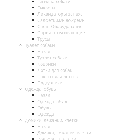
Гигиена собаки
Емкости
Ликвидаторы запаха
Салфетки,мыло,кремы
Спец. Оборудование
Спреи отпугивающие
Трусы
Туалет собаки
Назад
Туалет собаки
Коврики
Лотки для собак
Пакеты для лотков
Подгузники
Одежда, обувь
Назад
Одежда, обувь
Обувь
Одежда
Домики, лежанки, клетки
Назад
Домики, лежанки, клетки
Вольеры, палатки