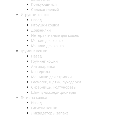
Комкующийся
Силикагелевый
Игрушки кошки
Назад
Игрушки кошки
Дразнилки
Интерактивные для кошек
Мягкие для кошек
Мячики для кошек
Груминг кошки
Назад
Груминг кошки
Антицарапки
Когтерезы
Машинки для стрижки
Расчески, щетки, пуходерки
Скребницы, колтунорезы
Шампуни,кондиционеры
Гигиена кошки
Назад
Гигиена кошки
Ликвидаторы запаха