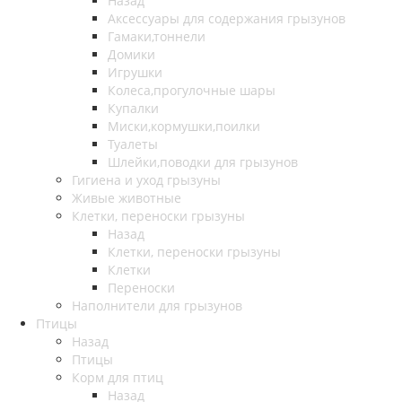
Назад
Аксессуары для содержания грызунов
Гамаки,тоннели
Домики
Игрушки
Колеса,прогулочные шары
Купалки
Миски,кормушки,поилки
Туалеты
Шлейки,поводки для грызунов
Гигиена и уход грызуны
Живые животные
Клетки, переноски грызуны
Назад
Клетки, переноски грызуны
Клетки
Переноски
Наполнители для грызунов
Птицы
Назад
Птицы
Корм для птиц
Назад