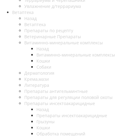
Террариумы и черепашники
Увлажнение д/террариума
Ветаптека
Назад
Ветаптека
Препараты по рецепту
Ветеринарные Препараты
Витаминно-минеральные комплексы
Назад
Витаминно-минеральные комплексы
Кошки
Собаки
Дерматология
Крема,мази
Литература
Препараты антигельминтные
Препараты для регуляции половой охоты
Препараты инсектоакарицидные
Назад
Препараты инсектоакарицидные
Грызуны
Кошки
Обработка помещений