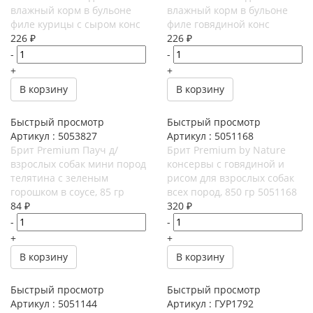
влажный корм в бульоне
влажный корм в бульоне
филе курицы с сыром конс
филе говядиной конс
226
₽
226
₽
-
-
+
+
В корзину
В корзину
Быстрый просмотр
Быстрый просмотр
Артикул : 5053827
Артикул : 5051168
Брит Premium Пауч д/
Брит Premium by Nature
взрослых собак мини пород
консервы с говядиной и
телятина с зеленым
рисом для взрослых собак
горошком в соусе, 85 гр
всех пород, 850 гр 5051168
84
₽
320
₽
-
-
+
+
В корзину
В корзину
Быстрый просмотр
Быстрый просмотр
Артикул : 5051144
Артикул : ГУР1792