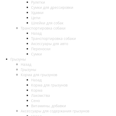
Рулетки
Сумки для дрессировки
Удавки
Цепи
Шлейки для собак
Транспортировка собаки
Назад
Транспортировка собаки
Аксессуары для авто
Переноски
Сумки
Грызуны
Назад
Грызуны
Корма для грызунов
Назад
Корма для грызунов
Корма
Лакомства
Сено
Витамины, добавки
Аксессуары для содержания грызунов