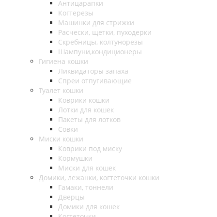
Антицарапки
Когтерезы
Машинки для стрижки
Расчески, щетки, пуходерки
Скребницы, колтунорезы
Шампуни,кондиционеры
Гигиена кошки
Ликвидаторы запаха
Спреи отпугивающие
Туалет кошки
Коврики кошки
Лотки для кошек
Пакеты для лотков
Совки
Миски кошки
Коврики под миску
Кормушки
Миски для кошек
Домики, лежанки, когтеточки кошки
Гамаки, тоннели
Дверцы
Домики для кошек
Когтеточки