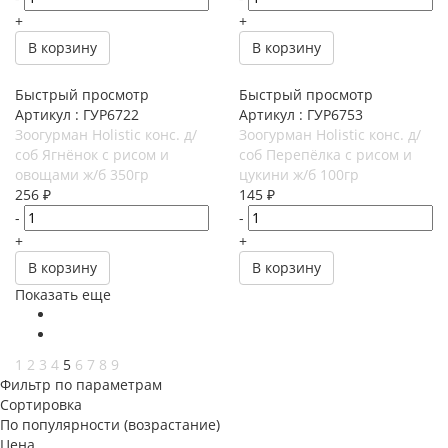
+
+
В корзину
В корзину
Быстрый просмотр
Быстрый просмотр
Артикул : ГУР6722
Артикул : ГУР6753
Зоогурман Holistic конс. д/
Зоогурман Holistic конс. д/
соб Ягнёнок с рисом и
соб Перепёлка с рисом и
овощами ж/б 350гр
цукини ж/б 100гр
256
₽
145
₽
-
-
+
+
В корзину
В корзину
Показать еще
1
2
3
4
5
6
7
8
9
Фильтр по параметрам
Сортировка
По популярности (возрастание)
Цена