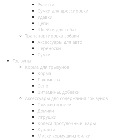
Рулетки
Сумки для дрессировки
Удавки
Цепи
Шлейки для собак
Транспортировка собаки
Аксессуары для авто
Переноски
Сумки
Грызуны
Корма для грызунов
Корма
Лакомства
Сено
Витамины, добавки
Аксессуары для содержания грызунов
Гамаки,тоннели
Домики
Игрушки
Колеса,прогулочные шары
Купалки
Миски,кормушки,поилки