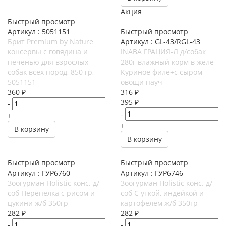
Акция
Быстрый просмотр
Артикул : 5051151
Быстрый просмотр
Брит Premium by Nature
Артикул : GL-43/RGL-43
консервы с говядина и
INABA ГРАЦИЯ-Л д/собак
печенью для взрослых
280г влажный корм в желе
собак всех пород, 850 гр,
Куриное филе+с сыром
5051151
овощи пауч
360
₽
316
₽
395
₽
-
-
+
+
В корзину
В корзину
Быстрый просмотр
Быстрый просмотр
Артикул : ГУР6760
Артикул : ГУР6746
Зоогурман Holistic конс. д/
Зоогурман Holistic конс. д/
соб Перепёлка с рисом и
соб С уткой, индейкой и
цукини ж/б 350гр
картофелем ж/б 350гр
282
₽
282
₽
-
-