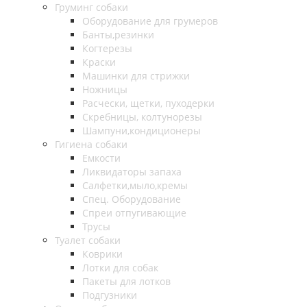
Груминг собаки
Оборудование для грумеров
Банты,резинки
Когтерезы
Краски
Машинки для стрижки
Ножницы
Расчески, щетки, пуходерки
Скребницы, колтунорезы
Шампуни,кондиционеры
Гигиена собаки
Емкости
Ликвидаторы запаха
Салфетки,мыло,кремы
Спец. Оборудование
Спреи отпугивающие
Трусы
Туалет собаки
Коврики
Лотки для собак
Пакеты для лотков
Подгузники