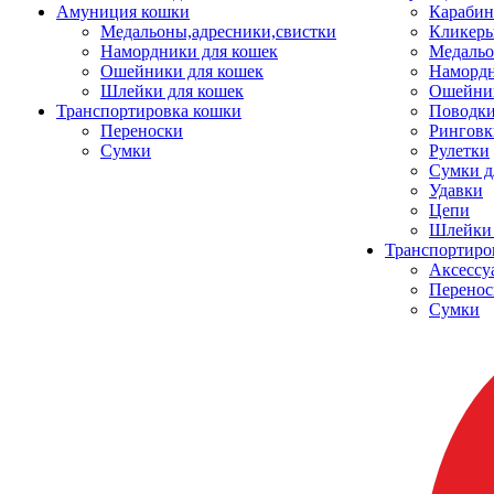
Амуниция кошки
Карабин
Медальоны,адресники,свистки
Кликеры
Намордники для кошек
Медальо
Ошейники для кошек
Наморд
Шлейки для кошек
Ошейник
Транспортировка кошки
Поводки
Переноски
Ринговк
Сумки
Рулетки
Сумки д
Удавки
Цепи
Шлейки 
Транспортиро
Аксессу
Перенос
Сумки