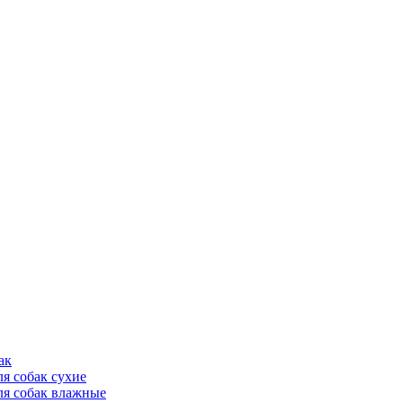
ак
ля собак сухие
ля собак влажные