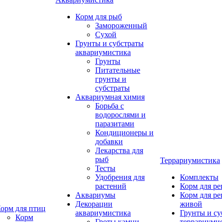
Корм для рыб
Замороженный
Сухой
Грунты и субстраты
аквариумистика
Грунты
Питательные
грунты и
субстраты
Аквариумная химия
Борьба с
водорослями и
паразитами
Кондиционеры и
добавки
Лекарства для
рыб
Террариумистика
Тесты
Удобрения для
Комплекты
растений
Корм для р
Аквариумы
Корм для р
Декорации
живой
орм для птиц
аквариумистика
Грунты и су
Корм
Гроты,камни
террариуми