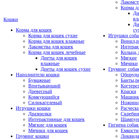
Лакомст
Корма д
Ди
вл
Кошки
Ди
Корма для кошек
су
Корма для кошек сухие
Игрушки соба
Корма для кошек влажные
Винил,р
Лакомства для кошек
Интерак
Корма для кошек лечебные
Кольца,
Диеты для кошек
Мягкие
влажные
Мячики
Диеты для кошек сухие
Груминг соба
Наполнители кошки
Оборудо
Бумажные
Банты,р
Впитывающий
Когтере
Древесный
Краски
Комкующийся
Машинки
Силикагелевый
Ножни
Игрушки кошки
Расческ
Дразнилки
Скребни
Интерактивные для кошек
Шампун
Мягкие для кошек
Гигиена соба
Мячики для кошек
Емкости
Груминг кошки
Ликвида