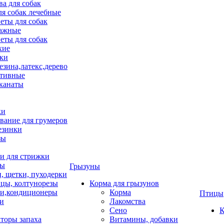
ва для собак
ля собак лечебные
еты для собак
ажные
еты для собак
хие
ки
езина,латекс,дерево
тивные
 канаты
ки
вание для грумеров
езинки
зы
 для стрижки
цы
Грызуны
и, щетки, пуходерки
цы, колтунорезы
Корма для грызунов
и,кондиционеры
Корма
Птицы
ки
Лакомства
Сено
К
торы запаха
Витамины, добавки