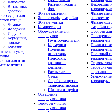
Лакомства
Растения,коряги
Декорации 
Витамины,
Фон
террариуми
добавки
Живые растения
Живые змеи
ксессуары для
Живые рыбы, амфибии
насекомые
леток птицы
Живые улитки
Живые яще
Домики
Компрессоры
амфибии и 
Жердочки
Оборудование для
Обогрев для
Игрушки
аквариумов
Освещение 
Кормушки,
Грунтоочистители
террариума
поилки
Кормушки
Поилки и к
Купалки
Полезный
террариуми
игиена и уход
инвентарь
Полезный и
тицы
Присоски,
террариуми
летки для птиц
краники и
Термометры
ивые птицы
клапаны
Террариумы
Распылители
черепашник
Сачки
Увлажнение 
Скребки и щетки
террариума
Транспортировка
Шланги и трубки
Освещение
аквариумистика
Терморегуляция
аквариумистика