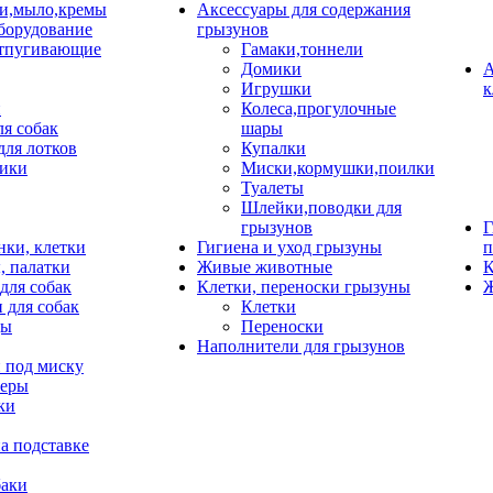
и,мыло,кремы
Аксессуары для содержания
борудование
грызунов
тпугивающие
Гамаки,тоннели
Домики
А
Игрушки
к
и
Колеса,прогулочные
ля собак
шары
для лотков
Купалки
ики
Миски,кормушки,поилки
Туалеты
Шлейки,поводки для
грызунов
Г
нки, клетки
Гигиена и уход грызуны
п
, палатки
Живые животные
К
для собак
Клетки, переноски грызуны
Ж
 для собак
Клетки
цы
Переноски
Наполнители для грызунов
 под миску
неры
ки
а подставке
баки