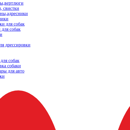
ы,вертлюги
, свистки
ны,адресники
ники
и для собак
 для собак
и
ля дрессировки
для собак
вка собаки
ары для авто
ки