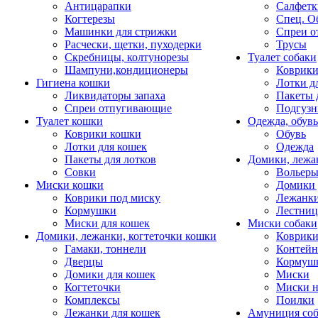
Антицарапки
Салфетк
Когтерезы
Спец. О
Машинки для стрижки
Спреи о
Расчески, щетки, пуходерки
Трусы
Скребницы, колтунорезы
Туалет собаки
Шампуни,кондиционеры
Коврик
Гигиена кошки
Лотки д
Ликвидаторы запаха
Пакеты 
Спреи отпугивающие
Подгузн
Туалет кошки
Одежда, обувь
Коврики кошки
Обувь
Лотки для кошек
Одежда
Пакеты для лотков
Домики, лежа
Совки
Вольеры
Миски кошки
Домики 
Коврики под миску
Лежанки
Кормушки
Лестни
Миски для кошек
Миски собаки
Домики, лежанки, когтеточки кошки
Коврики
Гамаки, тоннели
Контей
Дверцы
Кормуш
Домики для кошек
Миски
Когтеточки
Миски н
Комплексы
Поилки
Лежанки для кошек
Амуниция со