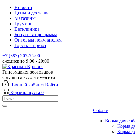
Новости
Цены и доставка
Магазины
Груминг
Ветклиника
Бонусная программа
Оптовым покупателям
Горсть в приют
+7 (383) 207-55-00
ежедневно 9:00 - 20:00
Гипермаркет зоотоваров
с лучшим ассортиментом
Личный кабинет
Войти
Корзина
пуста
0
Собаки
Корма для соб
Корма д
Корма д