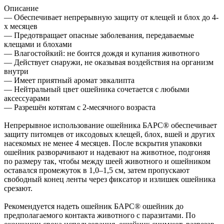
Описание
— Обеспечивает непрерывную защиту от клещей и блох до 4-
х месяцев
— Предотвращает опасные заболевания, передаваемые
клещами и блохами
— Влагостойкий: не боится дождя и купания животного
— Действует снаружи, не оказывая воздействия на организм
внутри
— Имеет приятный аромат эвкалипта
— Нейтральный цвет ошейника сочетается с любыми
аксессуарами
— Разрешён котятам с 2-месячного возраста
Непрерывное использование ошейника БАРС® обеспечивает
защиту питомцев от иксодовых клещей, блох, вшей и других
насекомых не менее 4 месяцев. После вскрытия упаковки
ошейник разворачивают и надевают на животное, подгоняя
по размеру так, чтобы между шеей животного и ошейником
оставался промежуток в 1,0–1,5 см, затем пропускают
свободный конец ленты через фиксатор и излишек ошейника
срезают.
Рекомендуется надеть ошейник БАРС® ошейник до
предполагаемого контакта животного с паразитами. По