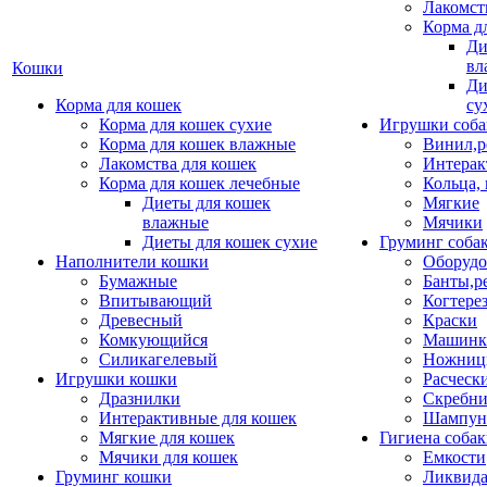
Лакомст
Корма д
Ди
вл
Кошки
Ди
Корма для кошек
су
Корма для кошек сухие
Игрушки соба
Корма для кошек влажные
Винил,р
Лакомства для кошек
Интерак
Корма для кошек лечебные
Кольца,
Диеты для кошек
Мягкие
влажные
Мячики
Диеты для кошек сухие
Груминг соба
Наполнители кошки
Оборудо
Бумажные
Банты,р
Впитывающий
Когтере
Древесный
Краски
Комкующийся
Машинки
Силикагелевый
Ножни
Игрушки кошки
Расческ
Дразнилки
Скребни
Интерактивные для кошек
Шампун
Мягкие для кошек
Гигиена соба
Мячики для кошек
Емкости
Груминг кошки
Ликвида