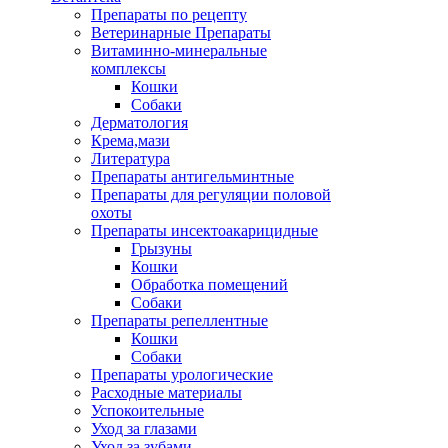
Препараты по рецепту
Ветеринарные Препараты
Витаминно-минеральные
комплексы
Кошки
Собаки
Дерматология
Крема,мази
Литература
Препараты антигельминтные
Препараты для регуляции половой
охоты
Препараты инсектоакарицидные
Грызуны
Кошки
Обработка помещений
Собаки
Препараты репеллентные
Кошки
Собаки
Препараты урологические
Расходные материалы
Успокоительные
Уход за глазами
Уход за зубами