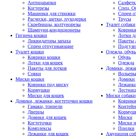
Антицарапки
Салфетк
Когтерезы
Спец. О
Машинки для стрижки
Спреи о
Расчески, щетки, пуходерки
Трусы
Скребницы, колтунорезы
Туалет собаки
Шампуни,кондиционеры
Коврик
Гигиена кошки
Лотки д
Ликвидаторы запаха
Пакеты 
Спреи отпугивающие
Подгузн
Туалет кошки
Одежда, обувь
Коврики кошки
Обувь
Лотки для кошек
Одежда
Пакеты для лотков
Домики, лежа
Совки
Вольеры
Миски кошки
Домики 
Коврики под миску
Лежанки
Кормушки
Лестни
Миски для кошек
Миски собаки
Домики, лежанки, когтеточки кошки
Коврики
Гамаки, тоннели
Контей
Дверцы
Кормуш
Домики для кошек
Миски
Когтеточки
Миски н
Комплексы
Поилки
Лежанки для кошек
Амуниция со