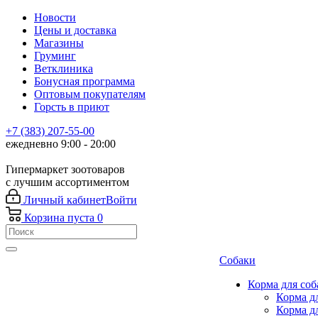
Новости
Цены и доставка
Магазины
Груминг
Ветклиника
Бонусная программа
Оптовым покупателям
Горсть в приют
+7 (383) 207-55-00
ежедневно 9:00 - 20:00
Гипермаркет зоотоваров
с лучшим ассортиментом
Личный кабинет
Войти
Корзина
пуста
0
Собаки
Корма для соб
Корма д
Корма д