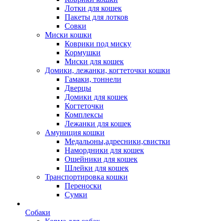
Лотки для кошек
Пакеты для лотков
Совки
Миски кошки
Коврики под миску
Кормушки
Миски для кошек
Домики, лежанки, когтеточки кошки
Гамаки, тоннели
Дверцы
Домики для кошек
Когтеточки
Комплексы
Лежанки для кошек
Амуниция кошки
Медальоны,адресники,свистки
Намордники для кошек
Ошейники для кошек
Шлейки для кошек
Транспортировка кошки
Переноски
Сумки
Собаки