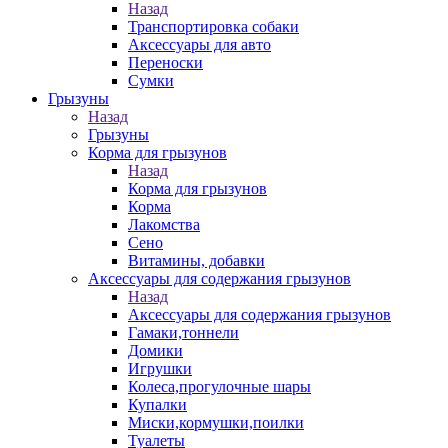
Назад
Транспортировка собаки
Аксессуары для авто
Переноски
Сумки
Грызуны
Назад
Грызуны
Корма для грызунов
Назад
Корма для грызунов
Корма
Лакомства
Сено
Витамины, добавки
Аксессуары для содержания грызунов
Назад
Аксессуары для содержания грызунов
Гамаки,тоннели
Домики
Игрушки
Колеса,прогулочные шары
Купалки
Миски,кормушки,поилки
Туалеты