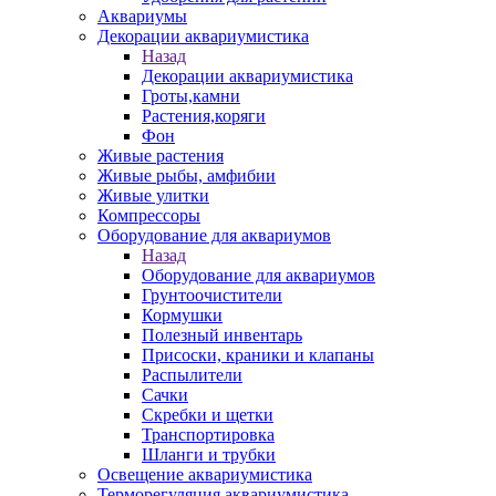
Аквариумы
Декорации аквариумистика
Назад
Декорации аквариумистика
Гроты,камни
Растения,коряги
Фон
Живые растения
Живые рыбы, амфибии
Живые улитки
Компрессоры
Оборудование для аквариумов
Назад
Оборудование для аквариумов
Грунтоочистители
Кормушки
Полезный инвентарь
Присоски, краники и клапаны
Распылители
Сачки
Скребки и щетки
Транспортировка
Шланги и трубки
Освещение аквариумистика
Терморегуляция аквариумистика