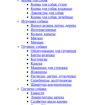
Корма для собак
Корма для собак сухие
Корма для собак влажные
Лакомства для собак
Корма для собак лечебные
Игрушки собаки
Винил,резина,латекс,дерево
Интерактивные
Кольца, канаты
Мягкие
Мячики
Груминг собаки
Оборудование для грумеров
Банты,резинки
Когтерезы
Краски
Машинки для стрижки
Ножницы
Расчески, щетки, пуходерки
Скребницы, колтунорезы
Шампуни,кондиционеры
Гигиена собаки
Емкости
Ликвидаторы запаха
Салфетки,мыло,кремы