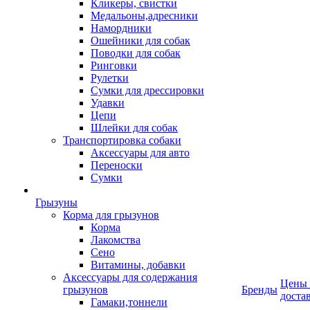
Кликеры, свистки
Медальоны,адресники
Намордники
Ошейники для собак
Поводки для собак
Ринговки
Рулетки
Сумки для дрессировки
Удавки
Цепи
Шлейки для собак
Транспортировка собаки
Аксессуары для авто
Переноски
Сумки
Грызуны
Корма для грызунов
Корма
Лакомства
Сено
Витамины, добавки
Аксессуары для содержания
Цены
грызунов
Бренды
доста
Гамаки,тоннели