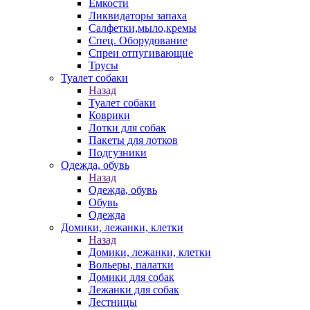
Емкости
Ликвидаторы запаха
Салфетки,мыло,кремы
Спец. Оборудование
Спреи отпугивающие
Трусы
Туалет собаки
Назад
Туалет собаки
Коврики
Лотки для собак
Пакеты для лотков
Подгузники
Одежда, обувь
Назад
Одежда, обувь
Обувь
Одежда
Домики, лежанки, клетки
Назад
Домики, лежанки, клетки
Вольеры, палатки
Домики для собак
Лежанки для собак
Лестницы