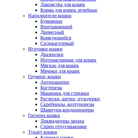
Лакомства для кошек
Корма для кошек лечебные
Наполнители кошки
Бумажные
Впитывающий
Древесный
Комкующийся
Силикагелевый
Игрушки кошки
Дразнилки
Интерактивные для кошек
Мягкие для кошек
Мячики для кошек
Груминг кошки
Антицарапки
Когтерезы
Машинки для стрижки
Расчески, щетки, пуходерки
Скребницы, колтунорезы
Шампуни,кондиционеры
Гигиена кошки
Ликвидаторы запаха
Спреи отпугивающие
Туалет кошки
Коврики кошки