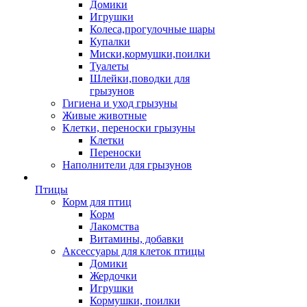
Домики
Игрушки
Колеса,прогулочные шары
Купалки
Миски,кормушки,поилки
Туалеты
Шлейки,поводки для
грызунов
Гигиена и уход грызуны
Живые животные
Клетки, переноски грызуны
Клетки
Переноски
Наполнители для грызунов
Птицы
Корм для птиц
Корм
Лакомства
Витамины, добавки
Аксессуары для клеток птицы
Домики
Жердочки
Игрушки
Кормушки, поилки