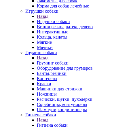
Лакомства для собак
Корма для собак лечебные
Игрушки собаки
Назад
Игрушки собаки
Винил,резина,латекс,дерево
Интерактивные
Кольца, канаты
Мягкие
Мячики
Груминг собаки
Назад
Груминг собаки
Оборудование для грумеров
Банты,резинки
Когтерезы
Краски
Машинки для стрижки
Ножницы
Расчески, щетки, пуходерки
Скребницы, колтунорезы
Шампуни,кондиционеры
Гигиена собаки
Назад
Гигиена собаки