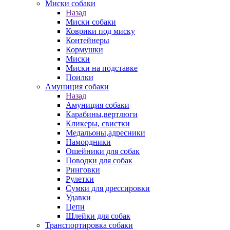
Миски собаки
Назад
Миски собаки
Коврики под миску
Контейнеры
Кормушки
Миски
Миски на подставке
Поилки
Амуниция собаки
Назад
Амуниция собаки
Карабины,вертлюги
Кликеры, свистки
Медальоны,адресники
Намордники
Ошейники для собак
Поводки для собак
Ринговки
Рулетки
Сумки для дрессировки
Удавки
Цепи
Шлейки для собак
Транспортировка собаки