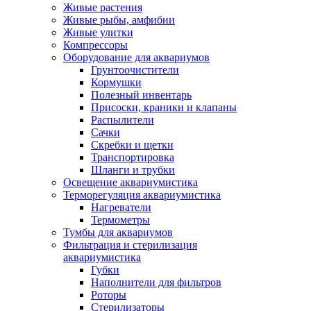
Живые растения
Живые рыбы, амфибии
Живые улитки
Компрессоры
Оборудование для аквариумов
Грунтоочистители
Кормушки
Полезный инвентарь
Присоски, краники и клапаны
Распылители
Сачки
Скребки и щетки
Транспортировка
Шланги и трубки
Освещение аквариумистика
Терморегуляция аквариумистика
Нагреватели
Термометры
Тумбы для аквариумов
Фильтрация и стерилизация
аквариумистика
Губки
Наполнители для фильтров
Роторы
Стерилизаторы