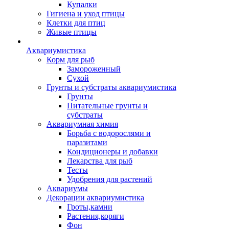
Купалки
Гигиена и уход птицы
Клетки для птиц
Живые птицы
Аквариумистика
Корм для рыб
Замороженный
Сухой
Грунты и субстраты аквариумистика
Грунты
Питательные грунты и
субстраты
Аквариумная химия
Борьба с водорослями и
паразитами
Кондиционеры и добавки
Лекарства для рыб
Тесты
Удобрения для растений
Аквариумы
Декорации аквариумистика
Гроты,камни
Растения,коряги
Фон