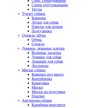
Спец. Оборудование
Спреи отпугивающие
Трусы
Туалет собаки
Коврики
Лотки для собак
Пакеты для лотков
Подгузники
Одежда, обувь
Обувь
Одежда
Домики, лежанки, клетки
Вольеры, палатки
Домики для собак
Лежанки для собак
Лестницы
Миски собаки
Коврики под миску
Контейнеры
Кормушки
Миски
Миски на подставке
Поилки
Амуниция собаки
Карабины,вертлюги