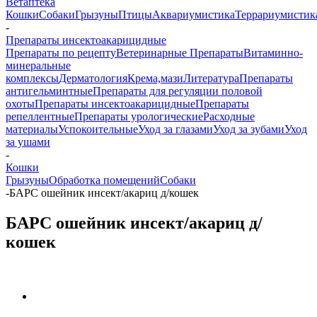
Ветаптека
Кошки
Собаки
Грызуны
Птицы
Аквариумистика
Террариумистик
-
Препараты инсектоакарицидные
Препараты по рецепту
Ветеринарные Препараты
Витаминно-
минеральные
комплексы
Дерматология
Крема,мази
Литература
Препараты
антигельминтные
Препараты для регуляции половой
охоты
Препараты инсектоакарицидные
Препараты
репеллентные
Препараты урологические
Расходные
материалы
Успокоительные
Уход за глазами
Уход за зубами
Уход
за ушами
-
Кошки
Грызуны
Обработка помещений
Собаки
-
БАРС ошейник инсект/акариц д/кошек
БАРС ошейник инсект/акариц д/
кошек