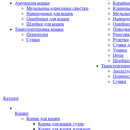
Амуниция кошки
Карабин
Медальоны,адресники,свистки
Кликеры
Намордники для кошек
Медальо
Ошейники для кошек
Наморд
Шлейки для кошек
Ошейник
Транспортировка кошки
Поводки
Переноски
Ринговк
Сумки
Рулетки
Сумки д
Удавки
Цепи
Шлейки 
Транспортиро
Аксессу
Перенос
Сумки
Каталог
Кошки
Корма для кошек
Корма для кошек сухие
Корма для кошек влажные