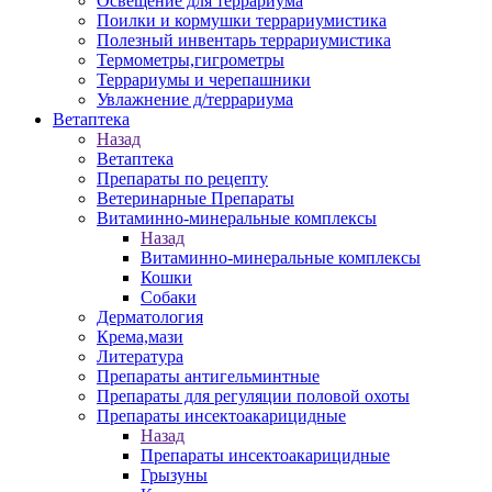
Освещение для террариума
Поилки и кормушки террариумистика
Полезный инвентарь террариумистика
Термометры,гигрометры
Террариумы и черепашники
Увлажнение д/террариума
Ветаптека
Назад
Ветаптека
Препараты по рецепту
Ветеринарные Препараты
Витаминно-минеральные комплексы
Назад
Витаминно-минеральные комплексы
Кошки
Собаки
Дерматология
Крема,мази
Литература
Препараты антигельминтные
Препараты для регуляции половой охоты
Препараты инсектоакарицидные
Назад
Препараты инсектоакарицидные
Грызуны