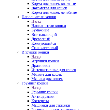
Корма для кошек влажные
Лакомства для кошек
Корма для кошек лечебные
Наполнители кошки
Назад
Наполнители кошки
Бумажные
Впитывающий
Древесный
Комкующийся
Силикагелевый
Игрушки кошки
Назад
Игрушки кошки
Дразнилки
Интерактивные для кошек
Мягкие для кошек
Мячики для кошек
Груминг кошки
Назад
Груминг кошки
Антицарапки
Когтерезы
Машинки для стрижки
Расчески, щетки, пуходерки