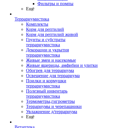
Фильтры и помпы
Ещё
Террариумистика
Комплекты
Корм для рептилий
Корм для рептилий живой
Грунты и субстраты
террариумистика
Декорации и укрытия
террариумистика
Живые змеи и насекомые
Живые ящерицы, амфибии и улитки
Обогрев для террариума
Освещение для террариума
Поилки и кормушки
террариумистика
Полезный инвентарь
террариумистика
Термометры,гигрометры
Террариумы и черепашники
Увлажнение д/террариума
Ещё
Ветаптека