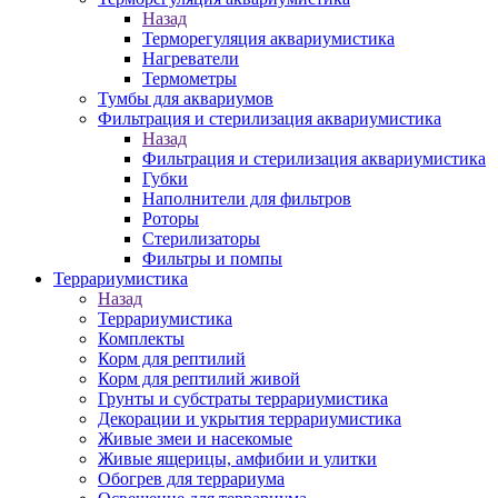
Назад
Терморегуляция аквариумистика
Нагреватели
Термометры
Тумбы для аквариумов
Фильтрация и стерилизация аквариумистика
Назад
Фильтрация и стерилизация аквариумистика
Губки
Наполнители для фильтров
Роторы
Стерилизаторы
Фильтры и помпы
Террариумистика
Назад
Террариумистика
Комплекты
Корм для рептилий
Корм для рептилий живой
Грунты и субстраты террариумистика
Декорации и укрытия террариумистика
Живые змеи и насекомые
Живые ящерицы, амфибии и улитки
Обогрев для террариума