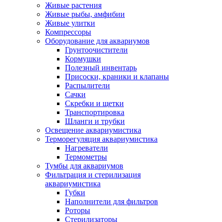
Живые растения
Живые рыбы, амфибии
Живые улитки
Компрессоры
Оборудование для аквариумов
Грунтоочистители
Кормушки
Полезный инвентарь
Присоски, краники и клапаны
Распылители
Сачки
Скребки и щетки
Транспортировка
Шланги и трубки
Освещение аквариумистика
Терморегуляция аквариумистика
Нагреватели
Термометры
Тумбы для аквариумов
Фильтрация и стерилизация
аквариумистика
Губки
Наполнители для фильтров
Роторы
Стерилизаторы