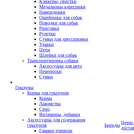
Кликеры, свистки
Медальоны,адресники
Намордники
Ошейники для собак
Поводки для собак
Ринговки
Рулетки
Сумки для дрессировки
Удавки
Цепи
Шлейки для собак
Транспортировка собаки
Аксессуары для авто
Переноски
Сумки
Грызуны
Корма для грызунов
Корма
Лакомства
Сено
Витамины, добавки
Аксессуары для содержания
Цены
грызунов
Бренды
доста
Гамаки,тоннели