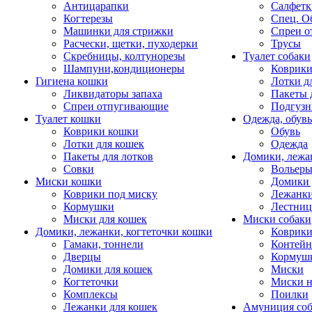
Антицарапки
Салфетк
Когтерезы
Спец. О
Машинки для стрижки
Спреи о
Расчески, щетки, пуходерки
Трусы
Скребницы, колтунорезы
Туалет собаки
Шампуни,кондиционеры
Коврик
Гигиена кошки
Лотки д
Ликвидаторы запаха
Пакеты 
Спреи отпугивающие
Подгузн
Туалет кошки
Одежда, обувь
Коврики кошки
Обувь
Лотки для кошек
Одежда
Пакеты для лотков
Домики, лежа
Совки
Вольеры
Миски кошки
Домики 
Коврики под миску
Лежанки
Кормушки
Лестни
Миски для кошек
Миски собаки
Домики, лежанки, когтеточки кошки
Коврики
Гамаки, тоннели
Контей
Дверцы
Кормуш
Домики для кошек
Миски
Когтеточки
Миски н
Комплексы
Поилки
Лежанки для кошек
Амуниция со