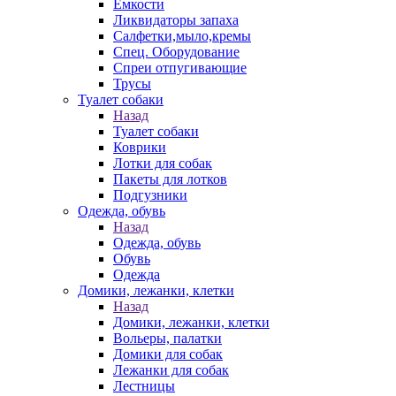
Емкости
Ликвидаторы запаха
Салфетки,мыло,кремы
Спец. Оборудование
Спреи отпугивающие
Трусы
Туалет собаки
Назад
Туалет собаки
Коврики
Лотки для собак
Пакеты для лотков
Подгузники
Одежда, обувь
Назад
Одежда, обувь
Обувь
Одежда
Домики, лежанки, клетки
Назад
Домики, лежанки, клетки
Вольеры, палатки
Домики для собак
Лежанки для собак
Лестницы