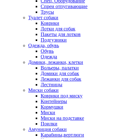
Спец. Оборудование
Спреи отпугивающие
Трусы
Туалет собаки
Коврики
Лотки для собак
Пакеты для лотков
Подгузники
Одежда, обувь
Обувь
Одежда
Домики, лежанки, клетки
Вольеры, палатки
Домики для собак
Лежанки для собак
Лестницы
Миски собаки
Коврики под миску
Контейнеры
Кормушки
Миски
Миски на подставке
Поилки
Амуниция собаки
Карабины,вертлюги