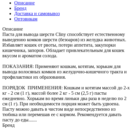
Описание
Бренд
Доставка и самовывоз
Оптовикам
Описание
Паста для вывода шерсти Cliny способствует естественному
выведению комков шерсти (безоаров) из желудка животных.
Избавляет кошек от рвоты, потери аппетита, закупорки
кишечника, запоров. Обладает привлекательным для кошек
вкусом и ароматом солода.
ПОКАЗАНИЯ: Применяют кошкам, котятам, хорькам для
вывода волосяных комков из желудочно-кишечного тракта и
профилактики их образования.
ПОРЯДОК ПРИМЕНЕНИЯ: Кошкам и котятам массой до 2-х
кг - 2 см (1 г), массой более 2 кг - 5 см (2,5 г) пасты
ежедневно. Хорькам во время линьки два раза в неделю по 2
см (1 г). При необходимости порция может быть удвоена.
Пасту можно давать в чистом виде непосредственно из
тюбика или перемешав ее с кормом. Рекомендуется давать
пасту до еды.......
Бренд