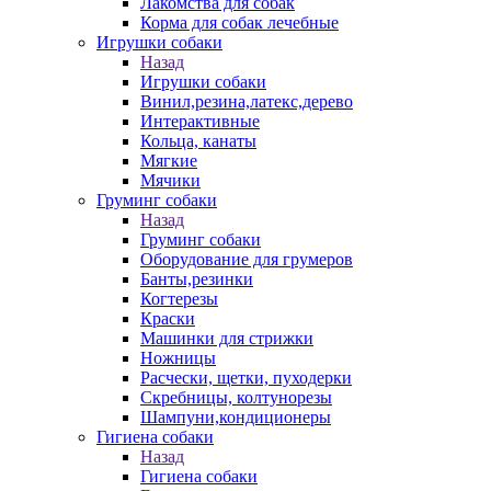
Лакомства для собак
Корма для собак лечебные
Игрушки собаки
Назад
Игрушки собаки
Винил,резина,латекс,дерево
Интерактивные
Кольца, канаты
Мягкие
Мячики
Груминг собаки
Назад
Груминг собаки
Оборудование для грумеров
Банты,резинки
Когтерезы
Краски
Машинки для стрижки
Ножницы
Расчески, щетки, пуходерки
Скребницы, колтунорезы
Шампуни,кондиционеры
Гигиена собаки
Назад
Гигиена собаки