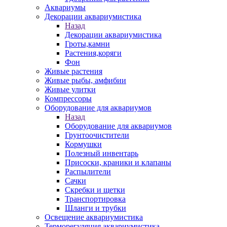
Аквариумы
Декорации аквариумистика
Назад
Декорации аквариумистика
Гроты,камни
Растения,коряги
Фон
Живые растения
Живые рыбы, амфибии
Живые улитки
Компрессоры
Оборудование для аквариумов
Назад
Оборудование для аквариумов
Грунтоочистители
Кормушки
Полезный инвентарь
Присоски, краники и клапаны
Распылители
Сачки
Скребки и щетки
Транспортировка
Шланги и трубки
Освещение аквариумистика
Терморегуляция аквариумистика