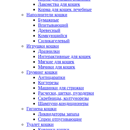
Лакомства для кошек
Корма для кошек лечебные
Наполнители кошки
Бумажные
Впитывающий
Древесный
Комкующийся
Силикагелевый
Игрушки кошки
Дразнилки
Интерактивные для кошек
Мягкие для кошек
Мячики для кошек
Груминг кошки
Антицарапки
Когтерезы
Машинки для стрижки
Расчески, щетки, пуходерки
Скребницы, колтунорезы
Шампуни,кондиционеры
Гигиена кошки
Ликвидаторы запаха
Спреи отпугивающие
Туалет кошки
Коврики кошки