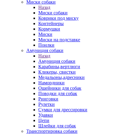
Миски собаки
Назад
Миски собаки
Коврики под миску
Контейнеры
Кормушки
Миски
Миски на подставке
Поилки
Амуниция собаки
Назад
Амуниция собаки
Карабины,вертлюги
Кликеры, свистки
Медальоны,адресники
Намордники
Ошейники для собак
Поводки для собак
Ринговки
Рулетки
Сумки для дрессировки
Удавки
Цепи
Шлейки для собак
Транспортировка собаки