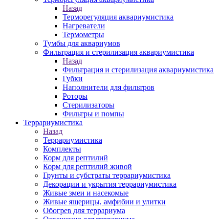
Назад
Терморегуляция аквариумистика
Нагреватели
Термометры
Тумбы для аквариумов
Фильтрация и стерилизация аквариумистика
Назад
Фильтрация и стерилизация аквариумистика
Губки
Наполнители для фильтров
Роторы
Стерилизаторы
Фильтры и помпы
Террариумистика
Назад
Террариумистика
Комплекты
Корм для рептилий
Корм для рептилий живой
Грунты и субстраты террариумистика
Декорации и укрытия террариумистика
Живые змеи и насекомые
Живые ящерицы, амфибии и улитки
Обогрев для террариума