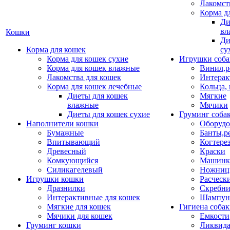
Лакомст
Корма д
Ди
вл
Кошки
Ди
Корма для кошек
су
Корма для кошек сухие
Игрушки соба
Корма для кошек влажные
Винил,р
Лакомства для кошек
Интерак
Корма для кошек лечебные
Кольца,
Диеты для кошек
Мягкие
влажные
Мячики
Диеты для кошек сухие
Груминг соба
Наполнители кошки
Оборудо
Бумажные
Банты,р
Впитывающий
Когтере
Древесный
Краски
Комкующийся
Машинки
Силикагелевый
Ножни
Игрушки кошки
Расческ
Дразнилки
Скребни
Интерактивные для кошек
Шампун
Мягкие для кошек
Гигиена соба
Мячики для кошек
Емкости
Груминг кошки
Ликвида