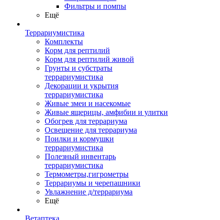
Фильтры и помпы
Ещё
Террариумистика
Комплекты
Корм для рептилий
Корм для рептилий живой
Грунты и субстраты
террариумистика
Декорации и укрытия
террариумистика
Живые змеи и насекомые
Живые ящерицы, амфибии и улитки
Обогрев для террариума
Освещение для террариума
Поилки и кормушки
террариумистика
Полезный инвентарь
террариумистика
Термометры,гигрометры
Террариумы и черепашники
Увлажнение д/террариума
Ещё
Ветаптека