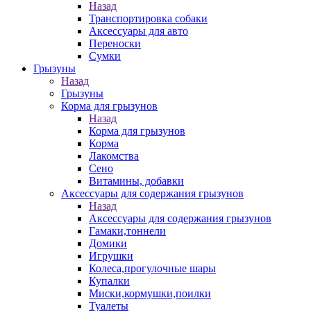
Назад
Транспортировка собаки
Аксессуары для авто
Переноски
Сумки
Грызуны
Назад
Грызуны
Корма для грызунов
Назад
Корма для грызунов
Корма
Лакомства
Сено
Витамины, добавки
Аксессуары для содержания грызунов
Назад
Аксессуары для содержания грызунов
Гамаки,тоннели
Домики
Игрушки
Колеса,прогулочные шары
Купалки
Миски,кормушки,поилки
Туалеты