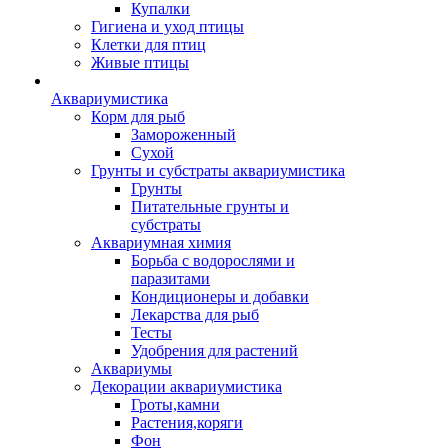
Купалки
Гигиена и уход птицы
Клетки для птиц
Живые птицы
Аквариумистика
Корм для рыб
Замороженный
Сухой
Грунты и субстраты аквариумистика
Грунты
Питательные грунты и
субстраты
Аквариумная химия
Борьба с водорослями и
паразитами
Кондиционеры и добавки
Лекарства для рыб
Тесты
Удобрения для растений
Аквариумы
Декорации аквариумистика
Гроты,камни
Растения,коряги
Фон