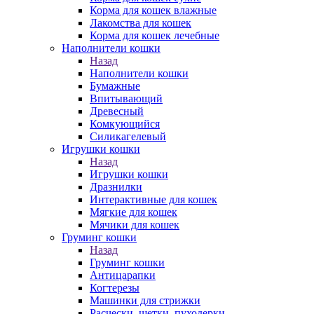
Корма для кошек влажные
Лакомства для кошек
Корма для кошек лечебные
Наполнители кошки
Назад
Наполнители кошки
Бумажные
Впитывающий
Древесный
Комкующийся
Силикагелевый
Игрушки кошки
Назад
Игрушки кошки
Дразнилки
Интерактивные для кошек
Мягкие для кошек
Мячики для кошек
Груминг кошки
Назад
Груминг кошки
Антицарапки
Когтерезы
Машинки для стрижки
Расчески, щетки, пуходерки