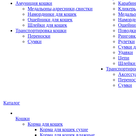
Амуниция кошки
Карабин
Медальоны,адресники,свистки
Кликеры
Намордники для кошек
Медальо
Ошейники для кошек
Наморд
Шлейки для кошек
Ошейник
Транспортировка кошки
Поводки
Переноски
Ринговк
Сумки
Рулетки
Сумки д
Удавки
Цепи
Шлейки 
Транспортиро
Аксессу
Перенос
Сумки
Каталог
Кошки
Корма для кошек
Корма для кошек сухие
Корма для кошек влажные