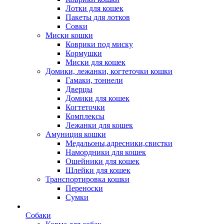
Лотки для кошек
Пакеты для лотков
Совки
Миски кошки
Коврики под миску
Кормушки
Миски для кошек
Домики, лежанки, когтеточки кошки
Гамаки, тоннели
Дверцы
Домики для кошек
Когтеточки
Комплексы
Лежанки для кошек
Амуниция кошки
Медальоны,адресники,свистки
Намордники для кошек
Ошейники для кошек
Шлейки для кошек
Транспортировка кошки
Переноски
Сумки
Собаки