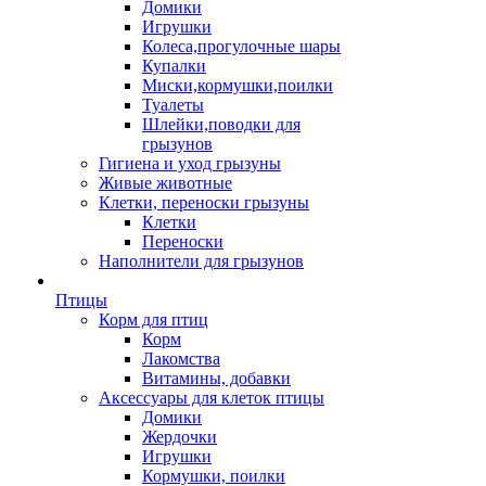
Домики
Игрушки
Колеса,прогулочные шары
Купалки
Миски,кормушки,поилки
Туалеты
Шлейки,поводки для
грызунов
Гигиена и уход грызуны
Живые животные
Клетки, переноски грызуны
Клетки
Переноски
Наполнители для грызунов
Птицы
Корм для птиц
Корм
Лакомства
Витамины, добавки
Аксессуары для клеток птицы
Домики
Жердочки
Игрушки
Кормушки, поилки