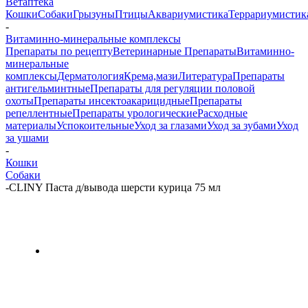
Ветаптека
Кошки
Собаки
Грызуны
Птицы
Аквариумистика
Террариумистик
-
Витаминно-минеральные комплексы
Препараты по рецепту
Ветеринарные Препараты
Витаминно-
минеральные
комплексы
Дерматология
Крема,мази
Литература
Препараты
антигельминтные
Препараты для регуляции половой
охоты
Препараты инсектоакарицидные
Препараты
репеллентные
Препараты урологические
Расходные
материалы
Успокоительные
Уход за глазами
Уход за зубами
Уход
за ушами
-
Кошки
Собаки
-
CLINY Паста д/вывода шерсти курица 75 мл