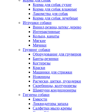
Корма для собак
Корма для собак сухие
Корма для собак влажные
Лакомства для собак
Корма для собак лечебные
Игрушки собаки
Винил,резина,латекс,дерево
Интерактивные
Кольца, канаты
Мягкие
Мячики
Груминг собаки
Оборудование для грумеров
Банты,резинки
Когтерезы
Краски
Машинки для стрижки
Ножницы
Расчески, щетки, пуходерки
Скребницы, колтунорезы
Шампуни,кондиционеры
Гигиена собаки
Емкости
Ликвидаторы запаха
Салфетки,мыло,кремы