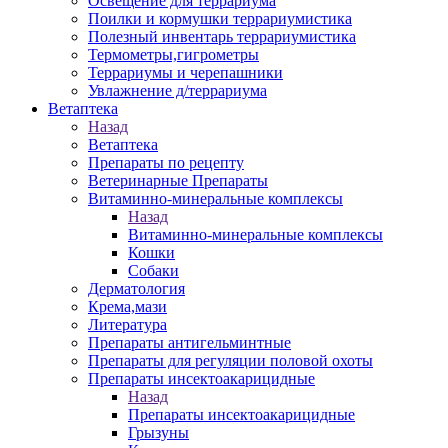
Освещение для террариума
Поилки и кормушки террариумистика
Полезный инвентарь террариумистика
Термометры,гигрометры
Террариумы и черепашники
Увлажнение д/террариума
Ветаптека
Назад
Ветаптека
Препараты по рецепту
Ветеринарные Препараты
Витаминно-минеральные комплексы
Назад
Витаминно-минеральные комплексы
Кошки
Собаки
Дерматология
Крема,мази
Литература
Препараты антигельминтные
Препараты для регуляции половой охоты
Препараты инсектоакарицидные
Назад
Препараты инсектоакарицидные
Грызуны