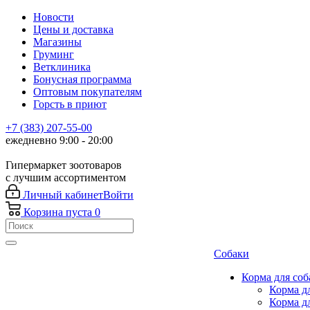
Новости
Цены и доставка
Магазины
Груминг
Ветклиника
Бонусная программа
Оптовым покупателям
Горсть в приют
+7 (383) 207-55-00
ежедневно 9:00 - 20:00
Гипермаркет зоотоваров
с лучшим ассортиментом
Личный кабинет
Войти
Корзина
пуста
0
Собаки
Корма для соб
Корма д
Корма д