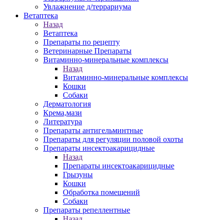
Увлажнение д/террариума
Ветаптека
Назад
Ветаптека
Препараты по рецепту
Ветеринарные Препараты
Витаминно-минеральные комплексы
Назад
Витаминно-минеральные комплексы
Кошки
Собаки
Дерматология
Крема,мази
Литература
Препараты антигельминтные
Препараты для регуляции половой охоты
Препараты инсектоакарицидные
Назад
Препараты инсектоакарицидные
Грызуны
Кошки
Обработка помещений
Собаки
Препараты репеллентные
Назад