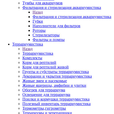
Тумбы для аквариумов
Фильтрация и стерилизация аквариумистика
Назад
Фильтрация и стерилизация аквариумистика
Губки
Наполнители для фильтров
Роторы
Стерилизаторы
Фильтры и помпы
Террариумистика
Назад
Террариумистика
Комплекты
Корм для рептилий
Корм для рептилий живой
Грунты и субстраты террариумистика
Декорации и укрытия террариумистика
Живые змеи и насекомые
Живые ящерицы, амфибии и улитки
Обогрев для террариума
Освещение для террариума
Поилки и кормушки террариумистика
Полезный инвентарь террариумистика
Термометры,гигрометры
Террариумы и черепашники