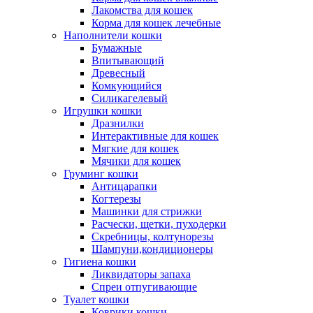
Лакомства для кошек
Корма для кошек лечебные
Наполнители кошки
Бумажные
Впитывающий
Древесный
Комкующийся
Силикагелевый
Игрушки кошки
Дразнилки
Интерактивные для кошек
Мягкие для кошек
Мячики для кошек
Груминг кошки
Антицарапки
Когтерезы
Машинки для стрижки
Расчески, щетки, пуходерки
Скребницы, колтунорезы
Шампуни,кондиционеры
Гигиена кошки
Ликвидаторы запаха
Спреи отпугивающие
Туалет кошки
Коврики кошки