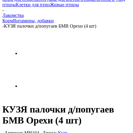
птицы
Клетки для птиц
Живые птицы
-
Лакомства
Корм
Витамины, добавки
-
КУЗЯ палочки д/попугаев БМВ Орехи (4 шт)
КУЗЯ палочки д/попугаев
БМВ Орехи (4 шт)
Артикул:
МН104
Бренд:
Кузя