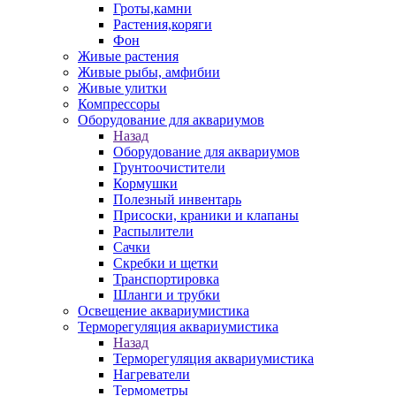
Гроты,камни
Растения,коряги
Фон
Живые растения
Живые рыбы, амфибии
Живые улитки
Компрессоры
Оборудование для аквариумов
Назад
Оборудование для аквариумов
Грунтоочистители
Кормушки
Полезный инвентарь
Присоски, краники и клапаны
Распылители
Сачки
Скребки и щетки
Транспортировка
Шланги и трубки
Освещение аквариумистика
Терморегуляция аквариумистика
Назад
Терморегуляция аквариумистика
Нагреватели
Термометры