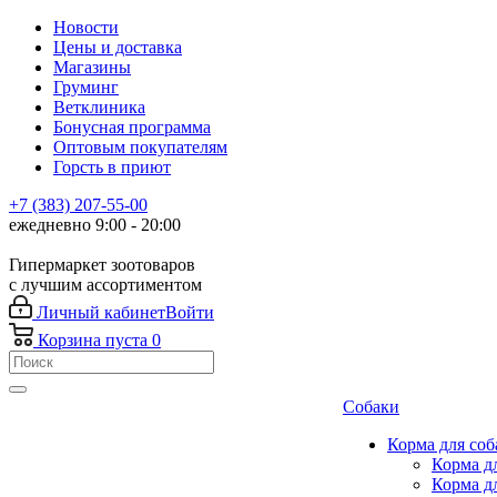
Новости
Цены и доставка
Магазины
Груминг
Ветклиника
Бонусная программа
Оптовым покупателям
Горсть в приют
+7 (383) 207-55-00
ежедневно 9:00 - 20:00
Гипермаркет зоотоваров
с лучшим ассортиментом
Личный кабинет
Войти
Корзина
пуста
0
Собаки
Корма для соб
Корма д
Корма д