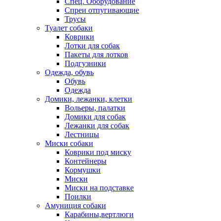
Спец. Оборудование
Спреи отпугивающие
Трусы
Туалет собаки
Коврики
Лотки для собак
Пакеты для лотков
Подгузники
Одежда, обувь
Обувь
Одежда
Домики, лежанки, клетки
Вольеры, палатки
Домики для собак
Лежанки для собак
Лестницы
Миски собаки
Коврики под миску
Контейнеры
Кормушки
Миски
Миски на подставке
Поилки
Амуниция собаки
Карабины,вертлюги