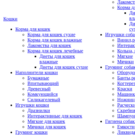
Лакомст
Корма д
Ди
вл
Кошки
Ди
Корма для кошек
су
Корма для кошек сухие
Игрушки соба
Корма для кошек влажные
Винил,р
Лакомства для кошек
Интерак
Корма для кошек лечебные
Кольца,
Диеты для кошек
Мягкие
влажные
Мячики
Диеты для кошек сухие
Груминг соба
Наполнители кошки
Оборудо
Бумажные
Банты,р
Впитывающий
Когтере
Древесный
Краски
Комкующийся
Машинки
Силикагелевый
Ножни
Игрушки кошки
Расческ
Дразнилки
Скребни
Интерактивные для кошек
Шампун
Мягкие для кошек
Гигиена соба
Мячики для кошек
Емкости
Груминг кошки
Ликвида