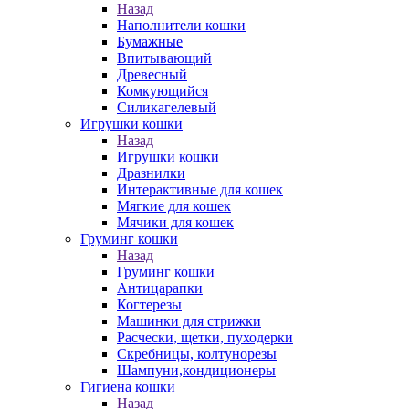
Назад
Наполнители кошки
Бумажные
Впитывающий
Древесный
Комкующийся
Силикагелевый
Игрушки кошки
Назад
Игрушки кошки
Дразнилки
Интерактивные для кошек
Мягкие для кошек
Мячики для кошек
Груминг кошки
Назад
Груминг кошки
Антицарапки
Когтерезы
Машинки для стрижки
Расчески, щетки, пуходерки
Скребницы, колтунорезы
Шампуни,кондиционеры
Гигиена кошки
Назад