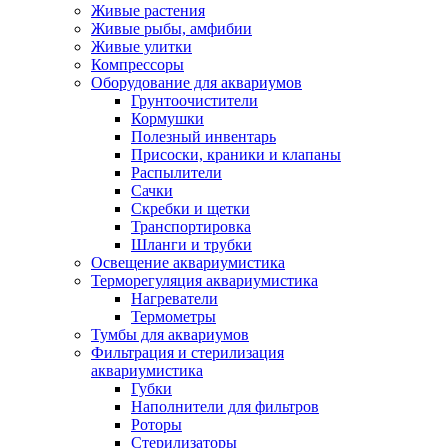
Живые растения
Живые рыбы, амфибии
Живые улитки
Компрессоры
Оборудование для аквариумов
Грунтоочистители
Кормушки
Полезный инвентарь
Присоски, краники и клапаны
Распылители
Сачки
Скребки и щетки
Транспортировка
Шланги и трубки
Освещение аквариумистика
Терморегуляция аквариумистика
Нагреватели
Термометры
Тумбы для аквариумов
Фильтрация и стерилизация
аквариумистика
Губки
Наполнители для фильтров
Роторы
Стерилизаторы