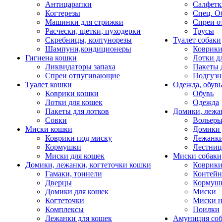
Антицарапки
Салфетк
Когтерезы
Спец. О
Машинки для стрижки
Спреи о
Расчески, щетки, пуходерки
Трусы
Скребницы, колтунорезы
Туалет собаки
Шампуни,кондиционеры
Коврик
Гигиена кошки
Лотки д
Ликвидаторы запаха
Пакеты 
Спреи отпугивающие
Подгузн
Туалет кошки
Одежда, обувь
Коврики кошки
Обувь
Лотки для кошек
Одежда
Пакеты для лотков
Домики, лежа
Совки
Вольеры
Миски кошки
Домики 
Коврики под миску
Лежанки
Кормушки
Лестни
Миски для кошек
Миски собаки
Домики, лежанки, когтеточки кошки
Коврики
Гамаки, тоннели
Контей
Дверцы
Кормуш
Домики для кошек
Миски
Когтеточки
Миски н
Комплексы
Поилки
Лежанки для кошек
Амуниция со