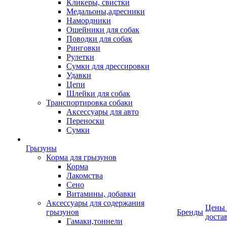
Кликеры, свистки
Медальоны,адресники
Намордники
Ошейники для собак
Поводки для собак
Ринговки
Рулетки
Сумки для дрессировки
Удавки
Цепи
Шлейки для собак
Транспортировка собаки
Аксессуары для авто
Переноски
Сумки
Грызуны
Корма для грызунов
Корма
Лакомства
Сено
Витамины, добавки
Аксессуары для содержания
Цены
грызунов
Бренды
доста
Гамаки,тоннели