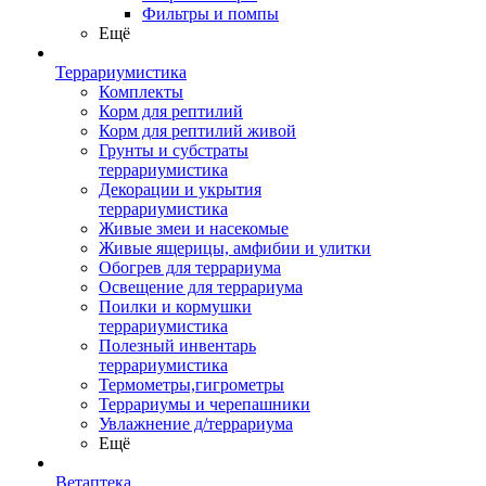
Фильтры и помпы
Ещё
Террариумистика
Комплекты
Корм для рептилий
Корм для рептилий живой
Грунты и субстраты
террариумистика
Декорации и укрытия
террариумистика
Живые змеи и насекомые
Живые ящерицы, амфибии и улитки
Обогрев для террариума
Освещение для террариума
Поилки и кормушки
террариумистика
Полезный инвентарь
террариумистика
Термометры,гигрометры
Террариумы и черепашники
Увлажнение д/террариума
Ещё
Ветаптека