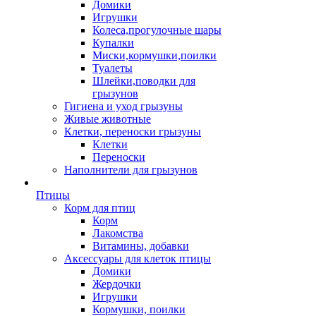
Домики
Игрушки
Колеса,прогулочные шары
Купалки
Миски,кормушки,поилки
Туалеты
Шлейки,поводки для
грызунов
Гигиена и уход грызуны
Живые животные
Клетки, переноски грызуны
Клетки
Переноски
Наполнители для грызунов
Птицы
Корм для птиц
Корм
Лакомства
Витамины, добавки
Аксессуары для клеток птицы
Домики
Жердочки
Игрушки
Кормушки, поилки