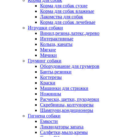
Корма для собак
Корма для собак сухие
Корма для собак влажные
Лакомства для собак
Корма для собак лечебные
Игрушки собаки
Винил,резина,латекс,дерево
Интерактивные
Кольца, канаты
Мягкие
Мячики
Груминг собаки
Оборудование для грумеров
Банты,резинки
Когтерезы
Краски
Машинки для стрижки
Ножницы
Расчески, щетки, пуходерки
Скребницы, колтунорезы
Шампуни,кондиционеры
Гигиена собаки
Емкости
Ликвидаторы запаха
Салфетки,мыло,кремы