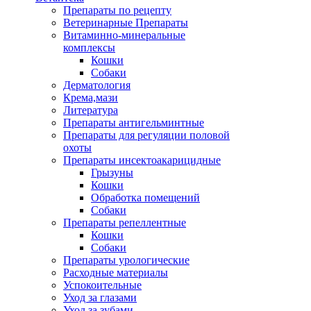
Препараты по рецепту
Ветеринарные Препараты
Витаминно-минеральные
комплексы
Кошки
Собаки
Дерматология
Крема,мази
Литература
Препараты антигельминтные
Препараты для регуляции половой
охоты
Препараты инсектоакарицидные
Грызуны
Кошки
Обработка помещений
Собаки
Препараты репеллентные
Кошки
Собаки
Препараты урологические
Расходные материалы
Успокоительные
Уход за глазами
Уход за зубами