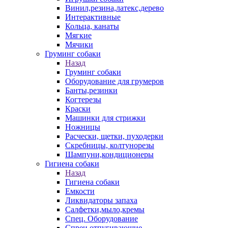
Винил,резина,латекс,дерево
Интерактивные
Кольца, канаты
Мягкие
Мячики
Груминг собаки
Назад
Груминг собаки
Оборудование для грумеров
Банты,резинки
Когтерезы
Краски
Машинки для стрижки
Ножницы
Расчески, щетки, пуходерки
Скребницы, колтунорезы
Шампуни,кондиционеры
Гигиена собаки
Назад
Гигиена собаки
Емкости
Ликвидаторы запаха
Салфетки,мыло,кремы
Спец. Оборудование
Спреи отпугивающие