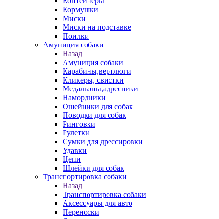
Контейнеры
Кормушки
Миски
Миски на подставке
Поилки
Амуниция собаки
Назад
Амуниция собаки
Карабины,вертлюги
Кликеры, свистки
Медальоны,адресники
Намордники
Ошейники для собак
Поводки для собак
Ринговки
Рулетки
Сумки для дрессировки
Удавки
Цепи
Шлейки для собак
Транспортировка собаки
Назад
Транспортировка собаки
Аксессуары для авто
Переноски