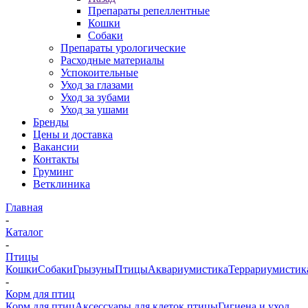
Препараты репеллентные
Кошки
Собаки
Препараты урологические
Расходные материалы
Успокоительные
Уход за глазами
Уход за зубами
Уход за ушами
Бренды
Цены и доставка
Вакансии
Контакты
Груминг
Ветклиника
Главная
-
Каталог
-
Птицы
Кошки
Собаки
Грызуны
Птицы
Аквариумистика
Террариумистик
-
Корм для птиц
Корм для птиц
Аксессуары для клеток птицы
Гигиена и уход