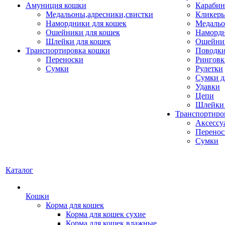
Амуниция кошки
Карабин
Медальоны,адресники,свистки
Кликеры
Намордники для кошек
Медальо
Ошейники для кошек
Наморд
Шлейки для кошек
Ошейник
Транспортировка кошки
Поводки
Переноски
Ринговк
Сумки
Рулетки
Сумки д
Удавки
Цепи
Шлейки 
Транспортиро
Аксессу
Перенос
Сумки
Каталог
Кошки
Корма для кошек
Корма для кошек сухие
Корма для кошек влажные