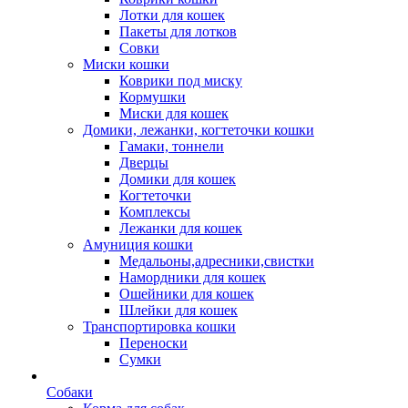
Лотки для кошек
Пакеты для лотков
Совки
Миски кошки
Коврики под миску
Кормушки
Миски для кошек
Домики, лежанки, когтеточки кошки
Гамаки, тоннели
Дверцы
Домики для кошек
Когтеточки
Комплексы
Лежанки для кошек
Амуниция кошки
Медальоны,адресники,свистки
Намордники для кошек
Ошейники для кошек
Шлейки для кошек
Транспортировка кошки
Переноски
Сумки
Собаки