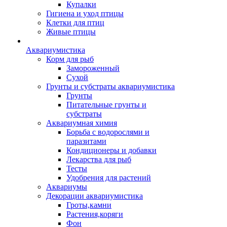
Купалки
Гигиена и уход птицы
Клетки для птиц
Живые птицы
Аквариумистика
Корм для рыб
Замороженный
Сухой
Грунты и субстраты аквариумистика
Грунты
Питательные грунты и
субстраты
Аквариумная химия
Борьба с водорослями и
паразитами
Кондиционеры и добавки
Лекарства для рыб
Тесты
Удобрения для растений
Аквариумы
Декорации аквариумистика
Гроты,камни
Растения,коряги
Фон