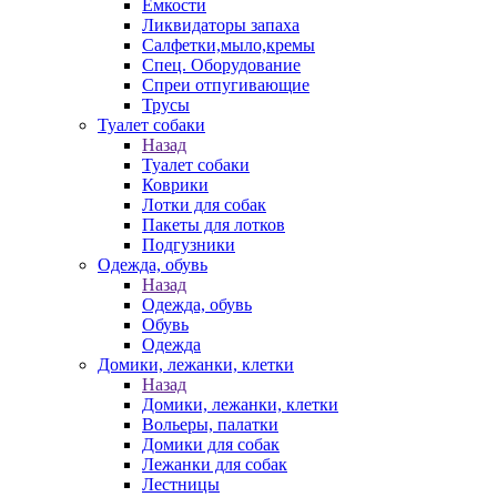
Емкости
Ликвидаторы запаха
Салфетки,мыло,кремы
Спец. Оборудование
Спреи отпугивающие
Трусы
Туалет собаки
Назад
Туалет собаки
Коврики
Лотки для собак
Пакеты для лотков
Подгузники
Одежда, обувь
Назад
Одежда, обувь
Обувь
Одежда
Домики, лежанки, клетки
Назад
Домики, лежанки, клетки
Вольеры, палатки
Домики для собак
Лежанки для собак
Лестницы