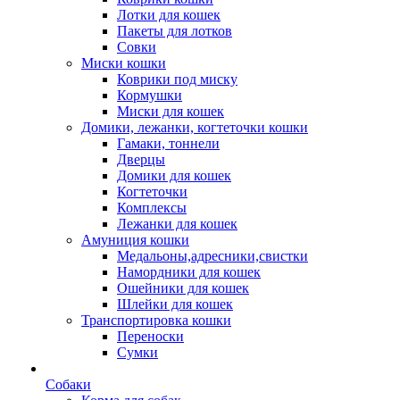
Лотки для кошек
Пакеты для лотков
Совки
Миски кошки
Коврики под миску
Кормушки
Миски для кошек
Домики, лежанки, когтеточки кошки
Гамаки, тоннели
Дверцы
Домики для кошек
Когтеточки
Комплексы
Лежанки для кошек
Амуниция кошки
Медальоны,адресники,свистки
Намордники для кошек
Ошейники для кошек
Шлейки для кошек
Транспортировка кошки
Переноски
Сумки
Собаки