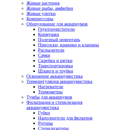
Живые растения
Живые рыбы, амфибии
Живые улитки
Компрессоры
Оборудование для аквариумов
Грунтоочистители
Кормушки
Полезный инвентарь
Присоски, краники и клапаны
Распылители
Сачки
Скребки и щетки
Транспортировка
Шланги и трубки
Освещение аквариумистика
Терморегуляция аквариумистика
Нагреватели
Термометры
Тумбы для аквариумов
Фильтрация и стерилизация
аквариумистика
Губки
Наполнители для фильтров
Роторы
Стерилизаторы