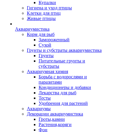
Купалки
Гигиена и уход птицы
Клетки для птиц
Живые птицы
Аквариумистика
Корм для рыб
Замороженный
Сухой
Грунты и субстраты аквариумистика
Грунты
Питательные грунты и
субстраты
Аквариумная химия
Борьба с водорослями и
паразитами
Кондиционеры и добавки
Лекарства для рыб
Тесты
Удобрения для растений
Аквариумы
Декорации аквариумистика
Гроты,камни
Растения,коряги
Фон