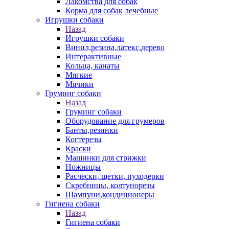
Лакомства для собак
Корма для собак лечебные
Игрушки собаки
Назад
Игрушки собаки
Винил,резина,латекс,дерево
Интерактивные
Кольца, канаты
Мягкие
Мячики
Груминг собаки
Назад
Груминг собаки
Оборудование для грумеров
Банты,резинки
Когтерезы
Краски
Машинки для стрижки
Ножницы
Расчески, щетки, пуходерки
Скребницы, колтунорезы
Шампуни,кондиционеры
Гигиена собаки
Назад
Гигиена собаки