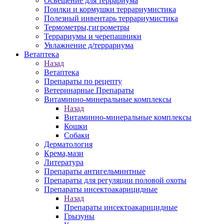
Освещение для террариума
Поилки и кормушки террариумистика
Полезный инвентарь террариумистика
Термометры,гигрометры
Террариумы и черепашники
Увлажнение д/террариума
Ветаптека
Назад
Ветаптека
Препараты по рецепту
Ветеринарные Препараты
Витаминно-минеральные комплексы
Назад
Витаминно-минеральные комплексы
Кошки
Собаки
Дерматология
Крема,мази
Литература
Препараты антигельминтные
Препараты для регуляции половой охоты
Препараты инсектоакарицидные
Назад
Препараты инсектоакарицидные
Грызуны