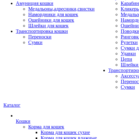
Амуниция кошки
Карабин
Медальоны,адресники,свистки
Кликеры
Намордники для кошек
Медальо
Ошейники для кошек
Наморд
Шлейки для кошек
Ошейник
Транспортировка кошки
Поводки
Переноски
Ринговк
Сумки
Рулетки
Сумки д
Удавки
Цепи
Шлейки 
Транспортиро
Аксессу
Перенос
Сумки
Каталог
Кошки
Корма для кошек
Корма для кошек сухие
Корма для кошек влажные