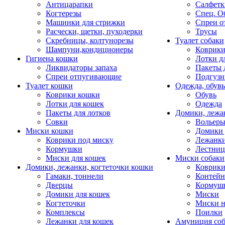
Антицарапки
Салфетк
Когтерезы
Спец. О
Машинки для стрижки
Спреи о
Расчески, щетки, пуходерки
Трусы
Скребницы, колтунорезы
Туалет собаки
Шампуни,кондиционеры
Коврик
Гигиена кошки
Лотки д
Ликвидаторы запаха
Пакеты 
Спреи отпугивающие
Подгузн
Туалет кошки
Одежда, обувь
Коврики кошки
Обувь
Лотки для кошек
Одежда
Пакеты для лотков
Домики, лежа
Совки
Вольеры
Миски кошки
Домики 
Коврики под миску
Лежанки
Кормушки
Лестни
Миски для кошек
Миски собаки
Домики, лежанки, когтеточки кошки
Коврики
Гамаки, тоннели
Контей
Дверцы
Кормуш
Домики для кошек
Миски
Когтеточки
Миски н
Комплексы
Поилки
Лежанки для кошек
Амуниция со