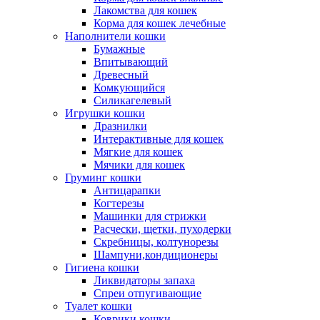
Лакомства для кошек
Корма для кошек лечебные
Наполнители кошки
Бумажные
Впитывающий
Древесный
Комкующийся
Силикагелевый
Игрушки кошки
Дразнилки
Интерактивные для кошек
Мягкие для кошек
Мячики для кошек
Груминг кошки
Антицарапки
Когтерезы
Машинки для стрижки
Расчески, щетки, пуходерки
Скребницы, колтунорезы
Шампуни,кондиционеры
Гигиена кошки
Ликвидаторы запаха
Спреи отпугивающие
Туалет кошки
Коврики кошки