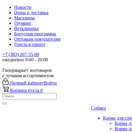
Новости
Цены и доставка
Магазины
Груминг
Ветклиника
Бонусная программа
Оптовым покупателям
Горсть в приют
+7 (383) 207-55-00
ежедневно 9:00 - 20:00
Гипермаркет зоотоваров
с лучшим ассортиментом
Личный кабинет
Войти
Корзина
пуста
0
Собаки
Корма для соб
Корма д
Корма д