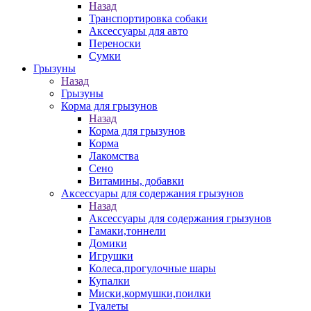
Назад
Транспортировка собаки
Аксессуары для авто
Переноски
Сумки
Грызуны
Назад
Грызуны
Корма для грызунов
Назад
Корма для грызунов
Корма
Лакомства
Сено
Витамины, добавки
Аксессуары для содержания грызунов
Назад
Аксессуары для содержания грызунов
Гамаки,тоннели
Домики
Игрушки
Колеса,прогулочные шары
Купалки
Миски,кормушки,поилки
Туалеты