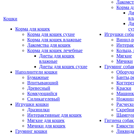
Лакомст
Корма д
Ди
вл
Кошки
Ди
Корма для кошек
су
Корма для кошек сухие
Игрушки соба
Корма для кошек влажные
Винил,р
Лакомства для кошек
Интерак
Корма для кошек лечебные
Кольца,
Диеты для кошек
Мягкие
влажные
Мячики
Диеты для кошек сухие
Груминг соба
Наполнители кошки
Оборудо
Бумажные
Банты,р
Впитывающий
Когтере
Древесный
Краски
Комкующийся
Машинки
Силикагелевый
Ножни
Игрушки кошки
Расческ
Дразнилки
Скребни
Интерактивные для кошек
Шампун
Мягкие для кошек
Гигиена соба
Мячики для кошек
Емкости
Груминг кошки
Ликвида