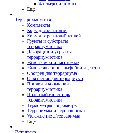
Фильтры и помпы
Ещё
Террариумистика
Комплекты
Корм для рептилий
Корм для рептилий живой
Грунты и субстраты
террариумистика
Декорации и укрытия
террариумистика
Живые змеи и насекомые
Живые ящерицы, амфибии и улитки
Обогрев для террариума
Освещение для террариума
Поилки и кормушки
террариумистика
Полезный инвентарь
террариумистика
Термометры,гигрометры
Террариумы и черепашники
Увлажнение д/террариума
Ещё
Ветаптека