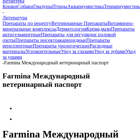
Ветаптека
Кошки
Собаки
Грызуны
Птицы
Аквариумистика
Террариумистик
-
Литература
Препараты по рецепту
Ветеринарные Препараты
Витаминно-
минеральные комплексы
Дерматология
Крема,мази
Препараты
антигельминтные
Препараты для регуляции половой
охоты
Препараты инсектоакарицидные
Препараты
репеллентные
Препараты урологические
Расходные
материалы
Успокоительные
Уход за глазами
Уход за зубами
Уход
за ушами
-
Farmina Международный ветеринарный паспорт
Farmina Международный
ветеринарный паспорт
Farmina Международный