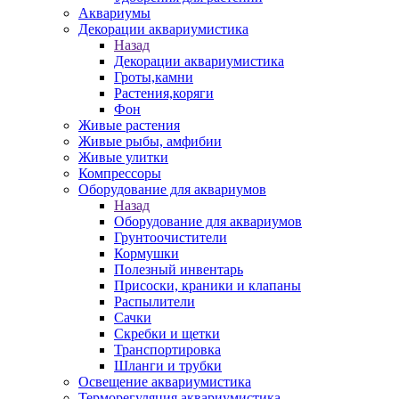
Аквариумы
Декорации аквариумистика
Назад
Декорации аквариумистика
Гроты,камни
Растения,коряги
Фон
Живые растения
Живые рыбы, амфибии
Живые улитки
Компрессоры
Оборудование для аквариумов
Назад
Оборудование для аквариумов
Грунтоочистители
Кормушки
Полезный инвентарь
Присоски, краники и клапаны
Распылители
Сачки
Скребки и щетки
Транспортировка
Шланги и трубки
Освещение аквариумистика
Терморегуляция аквариумистика