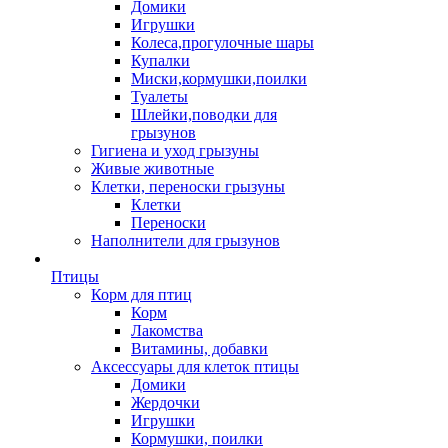
Домики
Игрушки
Колеса,прогулочные шары
Купалки
Миски,кормушки,поилки
Туалеты
Шлейки,поводки для
грызунов
Гигиена и уход грызуны
Живые животные
Клетки, переноски грызуны
Клетки
Переноски
Наполнители для грызунов
Птицы
Корм для птиц
Корм
Лакомства
Витамины, добавки
Аксессуары для клеток птицы
Домики
Жердочки
Игрушки
Кормушки, поилки