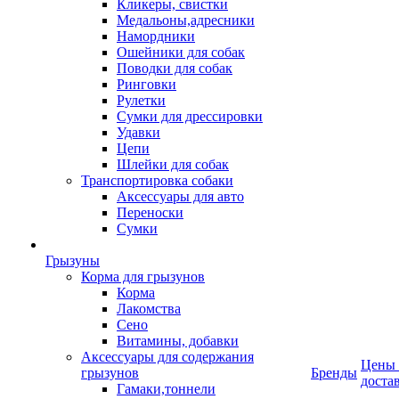
Кликеры, свистки
Медальоны,адресники
Намордники
Ошейники для собак
Поводки для собак
Ринговки
Рулетки
Сумки для дрессировки
Удавки
Цепи
Шлейки для собак
Транспортировка собаки
Аксессуары для авто
Переноски
Сумки
Грызуны
Корма для грызунов
Корма
Лакомства
Сено
Витамины, добавки
Аксессуары для содержания
Цены
грызунов
Бренды
доста
Гамаки,тоннели