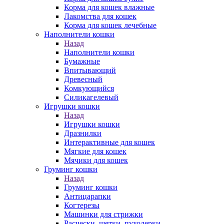
Корма для кошек влажные
Лакомства для кошек
Корма для кошек лечебные
Наполнители кошки
Назад
Наполнители кошки
Бумажные
Впитывающий
Древесный
Комкующийся
Силикагелевый
Игрушки кошки
Назад
Игрушки кошки
Дразнилки
Интерактивные для кошек
Мягкие для кошек
Мячики для кошек
Груминг кошки
Назад
Груминг кошки
Антицарапки
Когтерезы
Машинки для стрижки
Расчески, щетки, пуходерки