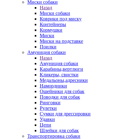
Миски собаки
Назад
Миски собаки
Коврики под миску
Контейнеры
Кормушки
Миски
Миски на подставке
Поилки
Амуниция собаки
Назад
Амуниция собаки
Карабины,вертлюги
Кликеры, свистки
Медальоны,адресники
Намордники
Ошейники для собак
Поводки для собак
Ринговки
Рулетки
Сумки для дрессировки
Удавки
Цепи
Шлейки для собак
Транспортировка собаки