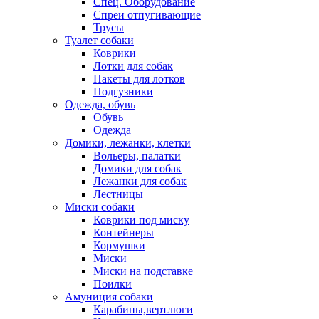
Спец. Оборудование
Спреи отпугивающие
Трусы
Туалет собаки
Коврики
Лотки для собак
Пакеты для лотков
Подгузники
Одежда, обувь
Обувь
Одежда
Домики, лежанки, клетки
Вольеры, палатки
Домики для собак
Лежанки для собак
Лестницы
Миски собаки
Коврики под миску
Контейнеры
Кормушки
Миски
Миски на подставке
Поилки
Амуниция собаки
Карабины,вертлюги