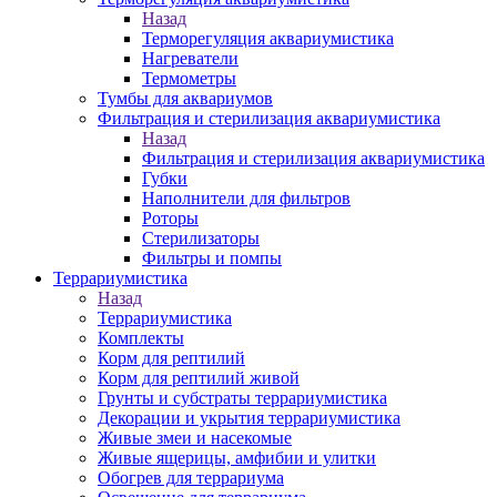
Назад
Терморегуляция аквариумистика
Нагреватели
Термометры
Тумбы для аквариумов
Фильтрация и стерилизация аквариумистика
Назад
Фильтрация и стерилизация аквариумистика
Губки
Наполнители для фильтров
Роторы
Стерилизаторы
Фильтры и помпы
Террариумистика
Назад
Террариумистика
Комплекты
Корм для рептилий
Корм для рептилий живой
Грунты и субстраты террариумистика
Декорации и укрытия террариумистика
Живые змеи и насекомые
Живые ящерицы, амфибии и улитки
Обогрев для террариума