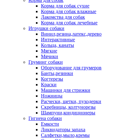
Корма для собак
Корма для собак сухие
Корма для собак влажные
Лакомства для собак
Корма для собак лечебные
Игрушки собаки
Винил,резина,латекс,дерево
Интерактивные
Кольца, канаты
Мягкие
Мячики
Груминг собаки
Оборудование для грумеров
Банты,резинки
Когтерезы
Краски
Машинки для стрижки
Ножницы
Расчески, щетки, пуходерки
Скребницы, колтунорезы
Шампуни,кондиционеры
Гигиена собаки
Емкости
Ликвидаторы запаха
Салфетки,мыло,кремы