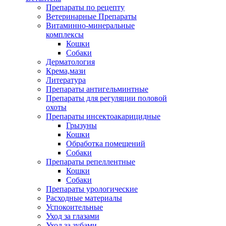
Препараты по рецепту
Ветеринарные Препараты
Витаминно-минеральные
комплексы
Кошки
Собаки
Дерматология
Крема,мази
Литература
Препараты антигельминтные
Препараты для регуляции половой
охоты
Препараты инсектоакарицидные
Грызуны
Кошки
Обработка помещений
Собаки
Препараты репеллентные
Кошки
Собаки
Препараты урологические
Расходные материалы
Успокоительные
Уход за глазами
Уход за зубами