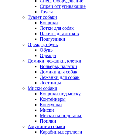
Спец. Оборудование
Спреи отпугивающие
Трусы
Туалет собаки
Коврики
Лотки для собак
Пакеты для лотков
Подгузники
Одежда, обувь
Обувь
Одежда
Домики, лежанки, клетки
Вольеры, палатки
Домики для собак
Лежанки для собак
Лестницы
Миски собаки
Коврики под миску
Контейнеры
Кормушки
Миски
Миски на подставке
Поилки
Амуниция собаки
Карабины,вертлюги