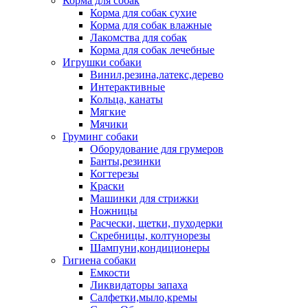
Корма для собак
Корма для собак сухие
Корма для собак влажные
Лакомства для собак
Корма для собак лечебные
Игрушки собаки
Винил,резина,латекс,дерево
Интерактивные
Кольца, канаты
Мягкие
Мячики
Груминг собаки
Оборудование для грумеров
Банты,резинки
Когтерезы
Краски
Машинки для стрижки
Ножницы
Расчески, щетки, пуходерки
Скребницы, колтунорезы
Шампуни,кондиционеры
Гигиена собаки
Емкости
Ликвидаторы запаха
Салфетки,мыло,кремы