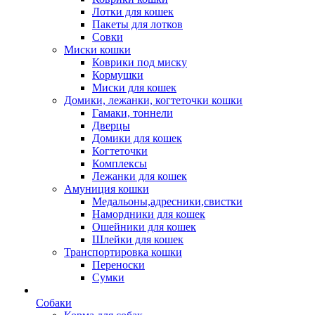
Лотки для кошек
Пакеты для лотков
Совки
Миски кошки
Коврики под миску
Кормушки
Миски для кошек
Домики, лежанки, когтеточки кошки
Гамаки, тоннели
Дверцы
Домики для кошек
Когтеточки
Комплексы
Лежанки для кошек
Амуниция кошки
Медальоны,адресники,свистки
Намордники для кошек
Ошейники для кошек
Шлейки для кошек
Транспортировка кошки
Переноски
Сумки
Собаки