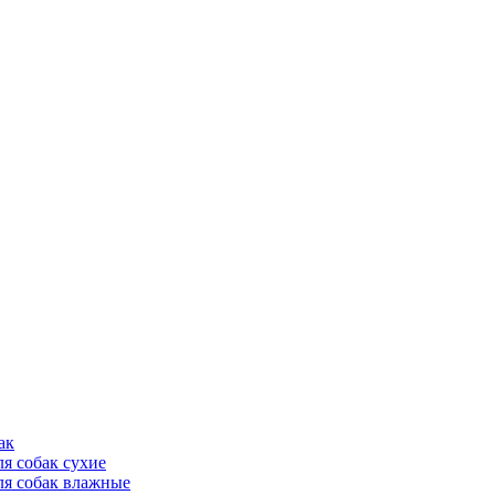
ак
ля собак сухие
ля собак влажные