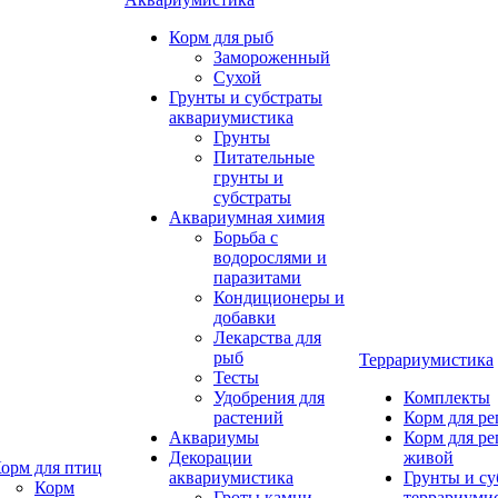
Корм для рыб
Замороженный
Сухой
Грунты и субстраты
аквариумистика
Грунты
Питательные
грунты и
субстраты
Аквариумная химия
Борьба с
водорослями и
паразитами
Кондиционеры и
добавки
Лекарства для
рыб
Террариумистика
Тесты
Удобрения для
Комплекты
растений
Корм для р
Аквариумы
Корм для р
Декорации
живой
орм для птиц
аквариумистика
Грунты и су
Корм
Гроты,камни
террариуми