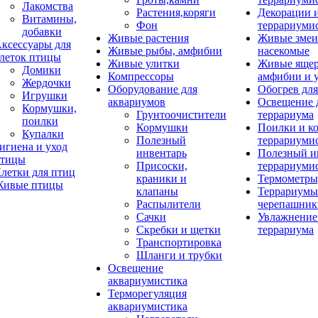
Лакомства
Растения,коряги
Декорации 
Витамины,
Фон
террариуми
добавки
Живые растения
Живые змеи
ксессуары для
Живые рыбы, амфибии
насекомые
леток птицы
Живые улитки
Живые яще
Домики
Компрессоры
амфибии и 
Жердочки
Оборудование для
Обогрев для
Игрушки
аквариумов
Освещение 
Кормушки,
Грунтоочистители
террариума
поилки
Кормушки
Поилки и к
Купалки
Полезный
террариуми
игиена и уход
инвентарь
Полезный и
тицы
Присоски,
террариуми
летки для птиц
краники и
Термометры
ивые птицы
клапаны
Террариумы
Распылители
черепашник
Сачки
Увлажнение 
Скребки и щетки
террариума
Транспортировка
Шланги и трубки
Освещение
аквариумистика
Терморегуляция
аквариумистика