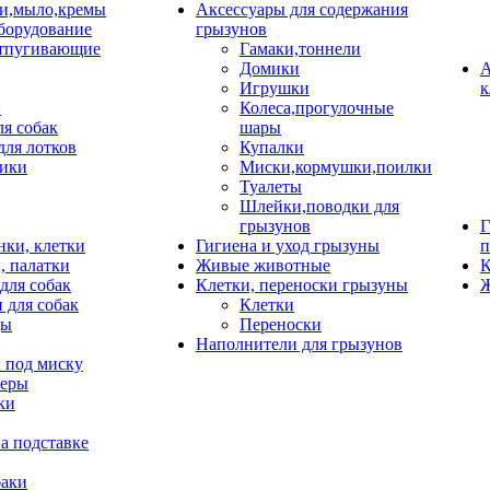
и,мыло,кремы
Аксессуары для содержания
борудование
грызунов
тпугивающие
Гамаки,тоннели
Домики
А
Игрушки
к
и
Колеса,прогулочные
ля собак
шары
для лотков
Купалки
ики
Миски,кормушки,поилки
Туалеты
Шлейки,поводки для
грызунов
Г
нки, клетки
Гигиена и уход грызуны
п
, палатки
Живые животные
К
для собак
Клетки, переноски грызуны
Ж
 для собак
Клетки
цы
Переноски
Наполнители для грызунов
 под миску
неры
ки
а подставке
баки