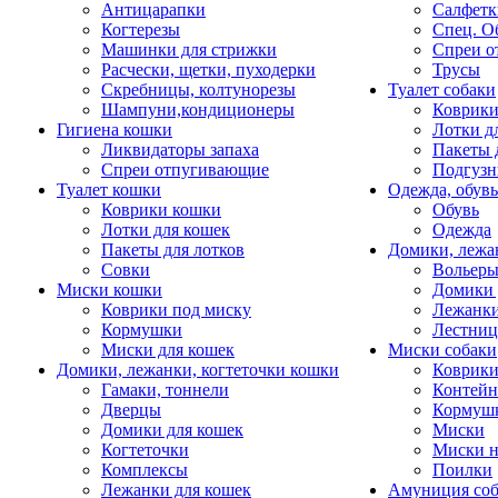
Антицарапки
Салфетк
Когтерезы
Спец. О
Машинки для стрижки
Спреи о
Расчески, щетки, пуходерки
Трусы
Скребницы, колтунорезы
Туалет собаки
Шампуни,кондиционеры
Коврик
Гигиена кошки
Лотки д
Ликвидаторы запаха
Пакеты 
Спреи отпугивающие
Подгузн
Туалет кошки
Одежда, обувь
Коврики кошки
Обувь
Лотки для кошек
Одежда
Пакеты для лотков
Домики, лежа
Совки
Вольеры
Миски кошки
Домики 
Коврики под миску
Лежанки
Кормушки
Лестни
Миски для кошек
Миски собаки
Домики, лежанки, когтеточки кошки
Коврики
Гамаки, тоннели
Контей
Дверцы
Кормуш
Домики для кошек
Миски
Когтеточки
Миски н
Комплексы
Поилки
Лежанки для кошек
Амуниция со