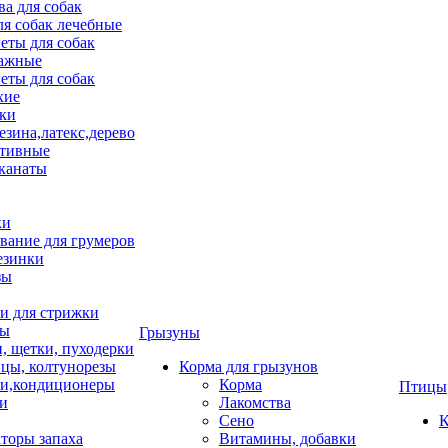
ва для собак
ля собак лечебные
еты для собак
ажные
еты для собак
хие
ки
езина,латекс,дерево
тивные
 канаты
ки
вание для грумеров
езинки
зы
 для стрижки
цы
Грызуны
и, щетки, пуходерки
цы, колтунорезы
Корма для грызунов
и,кондиционеры
Корма
Птицы
ки
Лакомства
Сено
К
торы запаха
Витамины, добавки