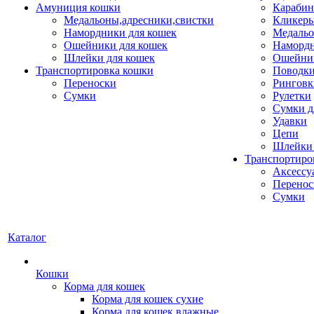
Амуниция кошки
Карабин
Медальоны,адресники,свистки
Кликеры
Намордники для кошек
Медальо
Ошейники для кошек
Наморд
Шлейки для кошек
Ошейник
Транспортировка кошки
Поводки
Переноски
Ринговк
Сумки
Рулетки
Сумки д
Удавки
Цепи
Шлейки 
Транспортиро
Аксессу
Перенос
Сумки
Каталог
Кошки
Корма для кошек
Корма для кошек сухие
Корма для кошек влажные