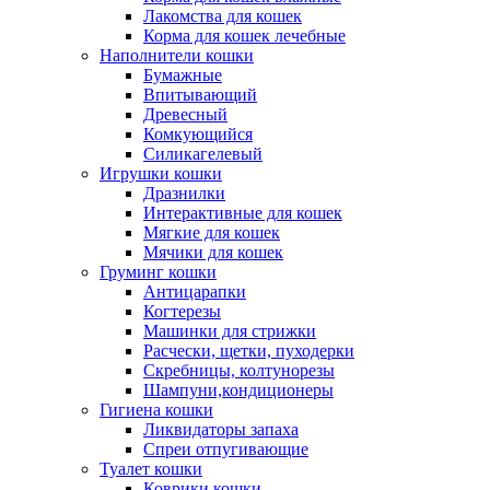
Лакомства для кошек
Корма для кошек лечебные
Наполнители кошки
Бумажные
Впитывающий
Древесный
Комкующийся
Силикагелевый
Игрушки кошки
Дразнилки
Интерактивные для кошек
Мягкие для кошек
Мячики для кошек
Груминг кошки
Антицарапки
Когтерезы
Машинки для стрижки
Расчески, щетки, пуходерки
Скребницы, колтунорезы
Шампуни,кондиционеры
Гигиена кошки
Ликвидаторы запаха
Спреи отпугивающие
Туалет кошки
Коврики кошки