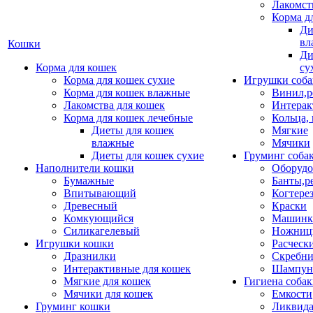
Лакомст
Корма д
Ди
вл
Кошки
Ди
Корма для кошек
су
Корма для кошек сухие
Игрушки соба
Корма для кошек влажные
Винил,р
Лакомства для кошек
Интерак
Корма для кошек лечебные
Кольца,
Диеты для кошек
Мягкие
влажные
Мячики
Диеты для кошек сухие
Груминг соба
Наполнители кошки
Оборудо
Бумажные
Банты,р
Впитывающий
Когтере
Древесный
Краски
Комкующийся
Машинки
Силикагелевый
Ножни
Игрушки кошки
Расческ
Дразнилки
Скребни
Интерактивные для кошек
Шампун
Мягкие для кошек
Гигиена соба
Мячики для кошек
Емкости
Груминг кошки
Ликвида