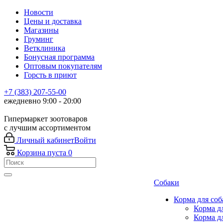
Новости
Цены и доставка
Магазины
Груминг
Ветклиника
Бонусная программа
Оптовым покупателям
Горсть в приют
+7 (383) 207-55-00
ежедневно 9:00 - 20:00
Гипермаркет зоотоваров
с лучшим ассортиментом
Личный кабинет
Войти
Корзина
пуста
0
Собаки
Корма для соб
Корма д
Корма д