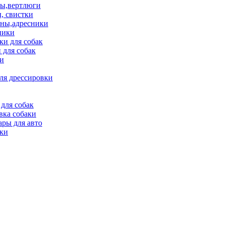
ы,вертлюги
, свистки
ны,адресники
ники
и для собак
 для собак
и
ля дрессировки
для собак
вка собаки
ары для авто
ки