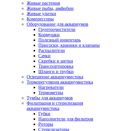
Живые растения
Живые рыбы, амфибии
Живые улитки
Компрессоры
Оборудование для аквариумов
Грунтоочистители
Кормушки
Полезный инвентарь
Присоски, краники и клапаны
Распылители
Сачки
Скребки и щетки
Транспортировка
Шланги и трубки
Освещение аквариумистика
Терморегуляция аквариумистика
Нагреватели
Термометры
Тумбы для аквариумов
Фильтрация и стерилизация
аквариумистика
Губки
Наполнители для фильтров
Роторы
Стерилизаторы