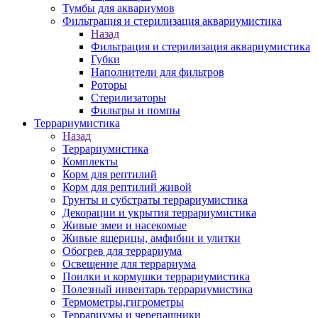
Тумбы для аквариумов
Фильтрация и стерилизация аквариумистика
Назад
Фильтрация и стерилизация аквариумистика
Губки
Наполнители для фильтров
Роторы
Стерилизаторы
Фильтры и помпы
Террариумистика
Назад
Террариумистика
Комплекты
Корм для рептилий
Корм для рептилий живой
Грунты и субстраты террариумистика
Декорации и укрытия террариумистика
Живые змеи и насекомые
Живые ящерицы, амфибии и улитки
Обогрев для террариума
Освещение для террариума
Поилки и кормушки террариумистика
Полезный инвентарь террариумистика
Термометры,гигрометры
Террариумы и черепашники