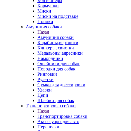
Контейнеры
Кормушки
Миски
Миски на подставке
Поилки
Амуниция собаки
Назад
Амуниция собаки
Карабины,вертлюги
Кликеры, свистки
Медальоны,адресники
Намордники
Ошейники для собак
Поводки для собак
Ринговки
Рулетки
Сумки для дрессировки
Удавки
Цепи
Шлейки для собак
Транспортировка собаки
Назад
Транспортировка собаки
Аксессуары для авто
Переноски