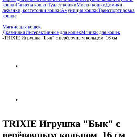
кошки
Гигиена кошки
Туалет кошки
Миски кошки
Домики,
лежанки, когтеточки кошки
Амуниция кошки
Транспортировка
кошки
-
Мягкие для кошек
Дразнилки
Интерактивные для кошек
Мячики для кошек
-
TRIXIE Игрушка "Бык" с верёвочным кольцом, 16 см
TRIXIE Игрушка "Бык" с
верёвочным кольцом, 16 см