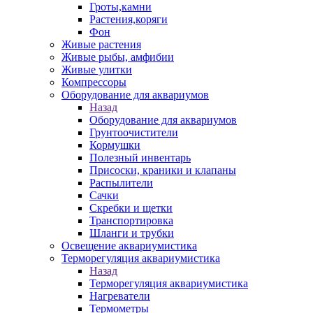
Гроты,камни
Растения,коряги
Фон
Живые растения
Живые рыбы, амфибии
Живые улитки
Компрессоры
Оборудование для аквариумов
Назад
Оборудование для аквариумов
Грунтоочистители
Кормушки
Полезный инвентарь
Присоски, краники и клапаны
Распылители
Сачки
Скребки и щетки
Транспортировка
Шланги и трубки
Освещение аквариумистика
Терморегуляция аквариумистика
Назад
Терморегуляция аквариумистика
Нагреватели
Термометры