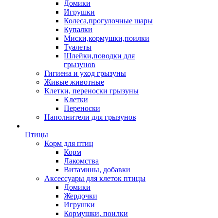
Домики
Игрушки
Колеса,прогулочные шары
Купалки
Миски,кормушки,поилки
Туалеты
Шлейки,поводки для
грызунов
Гигиена и уход грызуны
Живые животные
Клетки, переноски грызуны
Клетки
Переноски
Наполнители для грызунов
Птицы
Корм для птиц
Корм
Лакомства
Витамины, добавки
Аксессуары для клеток птицы
Домики
Жердочки
Игрушки
Кормушки, поилки