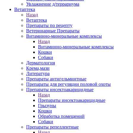
Увлажнение д/террариума
Ветаптека
Назад
Ветаптека
Препараты по рецепту
Ветеринарные Препараты
Витаминно-минеральные комплексы
Назад
Витаминно-минеральные комплексы
Кошки
Собаки
Дерматология
Крема,мази
Литература
Препараты антигельминтные
Препараты для регуляции половой охоты
Препараты инсектоакарицидные
Назад
Препараты инсектоакарицидные
Грызуны
Кошки
Обработка помещений
Собаки
Препараты репеллентные
Назад