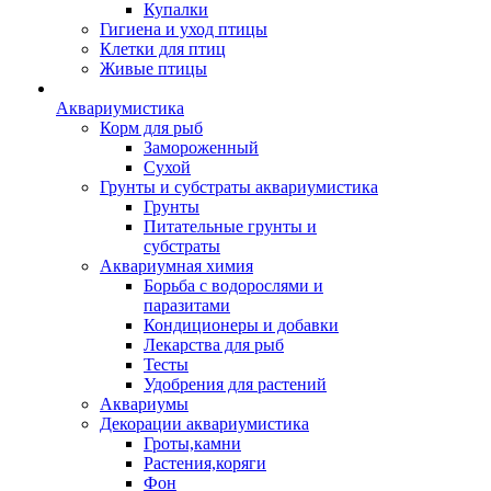
Купалки
Гигиена и уход птицы
Клетки для птиц
Живые птицы
Аквариумистика
Корм для рыб
Замороженный
Сухой
Грунты и субстраты аквариумистика
Грунты
Питательные грунты и
субстраты
Аквариумная химия
Борьба с водорослями и
паразитами
Кондиционеры и добавки
Лекарства для рыб
Тесты
Удобрения для растений
Аквариумы
Декорации аквариумистика
Гроты,камни
Растения,коряги
Фон