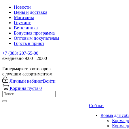
Новости
Цены и доставка
Магазины
Груминг
Ветклиника
Бонусная программа
Оптовым покупателям
Горсть в приют
+7 (383) 207-55-00
ежедневно 9:00 - 20:00
Гипермаркет зоотоваров
с лучшим ассортиментом
Личный кабинет
Войти
Корзина
пуста
0
Собаки
Корма для соб
Корма д
Корма д