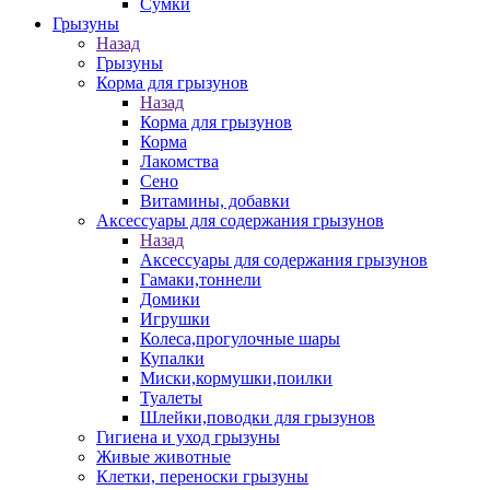
Сумки
Грызуны
Назад
Грызуны
Корма для грызунов
Назад
Корма для грызунов
Корма
Лакомства
Сено
Витамины, добавки
Аксессуары для содержания грызунов
Назад
Аксессуары для содержания грызунов
Гамаки,тоннели
Домики
Игрушки
Колеса,прогулочные шары
Купалки
Миски,кормушки,поилки
Туалеты
Шлейки,поводки для грызунов
Гигиена и уход грызуны
Живые животные
Клетки, переноски грызуны