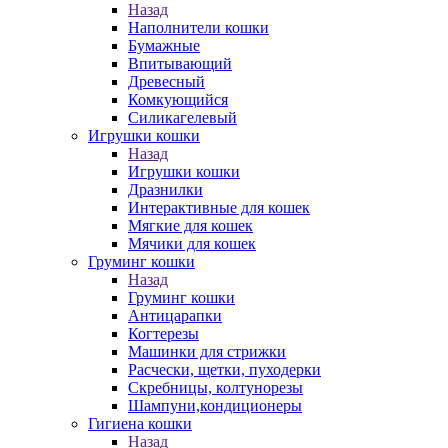
Назад
Наполнители кошки
Бумажные
Впитывающий
Древесный
Комкующийся
Силикагелевый
Игрушки кошки
Назад
Игрушки кошки
Дразнилки
Интерактивные для кошек
Мягкие для кошек
Мячики для кошек
Груминг кошки
Назад
Груминг кошки
Антицарапки
Когтерезы
Машинки для стрижки
Расчески, щетки, пуходерки
Скребницы, колтунорезы
Шампуни,кондиционеры
Гигиена кошки
Назад