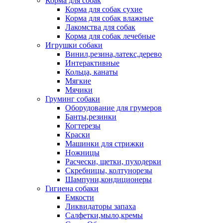
Корма для собак
Корма для собак сухие
Корма для собак влажные
Лакомства для собак
Корма для собак лечебные
Игрушки собаки
Винил,резина,латекс,дерево
Интерактивные
Кольца, канаты
Мягкие
Мячики
Груминг собаки
Оборудование для грумеров
Банты,резинки
Когтерезы
Краски
Машинки для стрижки
Ножницы
Расчески, щетки, пуходерки
Скребницы, колтунорезы
Шампуни,кондиционеры
Гигиена собаки
Емкости
Ликвидаторы запаха
Салфетки,мыло,кремы