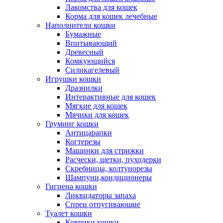
Лакомства для кошек
Корма для кошек лечебные
Наполнители кошки
Бумажные
Впитывающий
Древесный
Комкующийся
Силикагелевый
Игрушки кошки
Дразнилки
Интерактивные для кошек
Мягкие для кошек
Мячики для кошек
Груминг кошки
Антицарапки
Когтерезы
Машинки для стрижки
Расчески, щетки, пуходерки
Скребницы, колтунорезы
Шампуни,кондиционеры
Гигиена кошки
Ликвидаторы запаха
Спреи отпугивающие
Туалет кошки
Коврики кошки