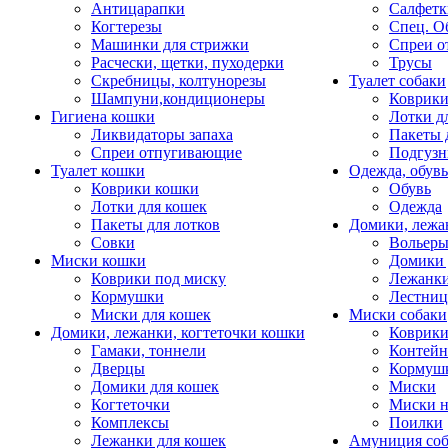
Антицарапки
Салфетк
Когтерезы
Спец. О
Машинки для стрижки
Спреи о
Расчески, щетки, пуходерки
Трусы
Скребницы, колтунорезы
Туалет собаки
Шампуни,кондиционеры
Коврик
Гигиена кошки
Лотки д
Ликвидаторы запаха
Пакеты 
Спреи отпугивающие
Подгузн
Туалет кошки
Одежда, обувь
Коврики кошки
Обувь
Лотки для кошек
Одежда
Пакеты для лотков
Домики, лежа
Совки
Вольеры
Миски кошки
Домики 
Коврики под миску
Лежанки
Кормушки
Лестни
Миски для кошек
Миски собаки
Домики, лежанки, когтеточки кошки
Коврики
Гамаки, тоннели
Контей
Дверцы
Кормуш
Домики для кошек
Миски
Когтеточки
Миски н
Комплексы
Поилки
Лежанки для кошек
Амуниция со