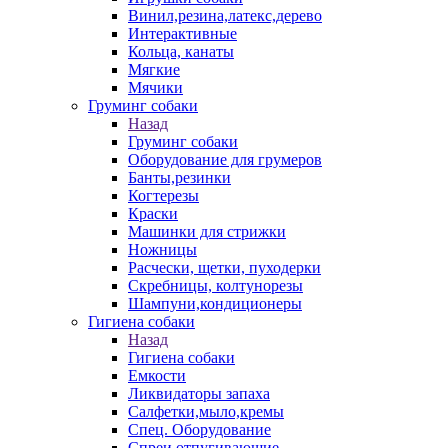
Винил,резина,латекс,дерево
Интерактивные
Кольца, канаты
Мягкие
Мячики
Груминг собаки
Назад
Груминг собаки
Оборудование для грумеров
Банты,резинки
Когтерезы
Краски
Машинки для стрижки
Ножницы
Расчески, щетки, пуходерки
Скребницы, колтунорезы
Шампуни,кондиционеры
Гигиена собаки
Назад
Гигиена собаки
Емкости
Ликвидаторы запаха
Салфетки,мыло,кремы
Спец. Оборудование
Спреи отпугивающие