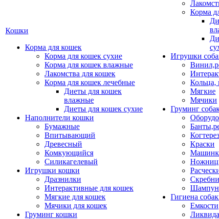
Лакомст
Корма д
Ди
вл
Кошки
Ди
Корма для кошек
су
Корма для кошек сухие
Игрушки соба
Корма для кошек влажные
Винил,р
Лакомства для кошек
Интерак
Корма для кошек лечебные
Кольца,
Диеты для кошек
Мягкие
влажные
Мячики
Диеты для кошек сухие
Груминг соба
Наполнители кошки
Оборудо
Бумажные
Банты,р
Впитывающий
Когтере
Древесный
Краски
Комкующийся
Машинки
Силикагелевый
Ножни
Игрушки кошки
Расческ
Дразнилки
Скребни
Интерактивные для кошек
Шампун
Мягкие для кошек
Гигиена соба
Мячики для кошек
Емкости
Груминг кошки
Ликвида