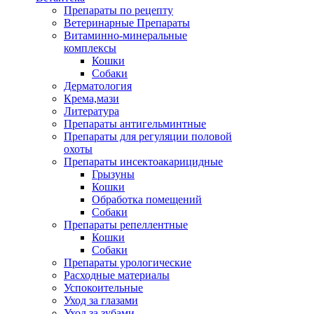
Препараты по рецепту
Ветеринарные Препараты
Витаминно-минеральные
комплексы
Кошки
Собаки
Дерматология
Крема,мази
Литература
Препараты антигельминтные
Препараты для регуляции половой
охоты
Препараты инсектоакарицидные
Грызуны
Кошки
Обработка помещений
Собаки
Препараты репеллентные
Кошки
Собаки
Препараты урологические
Расходные материалы
Успокоительные
Уход за глазами
Уход за зубами