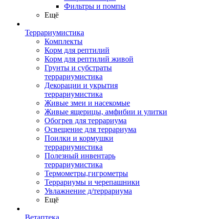
Фильтры и помпы
Ещё
Террариумистика
Комплекты
Корм для рептилий
Корм для рептилий живой
Грунты и субстраты
террариумистика
Декорации и укрытия
террариумистика
Живые змеи и насекомые
Живые ящерицы, амфибии и улитки
Обогрев для террариума
Освещение для террариума
Поилки и кормушки
террариумистика
Полезный инвентарь
террариумистика
Термометры,гигрометры
Террариумы и черепашники
Увлажнение д/террариума
Ещё
Ветаптека