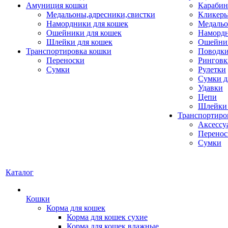
Амуниция кошки
Карабин
Медальоны,адресники,свистки
Кликеры
Намордники для кошек
Медальо
Ошейники для кошек
Наморд
Шлейки для кошек
Ошейник
Транспортировка кошки
Поводки
Переноски
Ринговк
Сумки
Рулетки
Сумки д
Удавки
Цепи
Шлейки 
Транспортиро
Аксессу
Перенос
Сумки
Каталог
Кошки
Корма для кошек
Корма для кошек сухие
Корма для кошек влажные