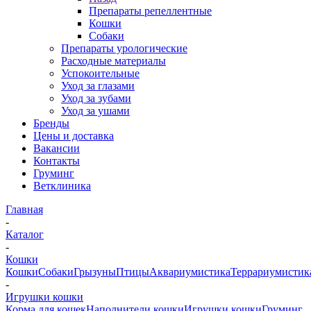
Препараты репеллентные
Кошки
Собаки
Препараты урологические
Расходные материалы
Успокоительные
Уход за глазами
Уход за зубами
Уход за ушами
Бренды
Цены и доставка
Вакансии
Контакты
Груминг
Ветклиника
Главная
-
Каталог
-
Кошки
Кошки
Собаки
Грызуны
Птицы
Аквариумистика
Террариумистик
-
Игрушки кошки
Корма для кошек
Наполнители кошки
Игрушки кошки
Груминг