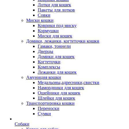
Лотки для кошек
Пакеты для лотков
Совки
Миски кошки
Коврики под миску
Кормушки
Миски для кошек
Домики, лежанки, когтеточки кошки
Гамаки, тоннели
Дверцы
Домики для кошек
Когтеточки
Комплексы
Лежанки для кошек
Амуниция кошки
Медальоны,адресники,свистки
Намордники для кошек
Ошейники для кошек
Шлейки для кошек
Транспортировка кошки
Переноски
Сумки
Собаки