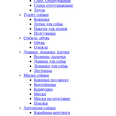
Спец. Оборудование
Спреи отпугивающие
Трусы
Туалет собаки
Коврики
Лотки для собак
Пакеты для лотков
Подгузники
Одежда, обувь
Обувь
Одежда
Домики, лежанки, клетки
Вольеры, палатки
Домики для собак
Лежанки для собак
Лестницы
Миски собаки
Коврики под миску
Контейнеры
Кормушки
Миски
Миски на подставке
Поилки
Амуниция собаки
Карабины,вертлюги