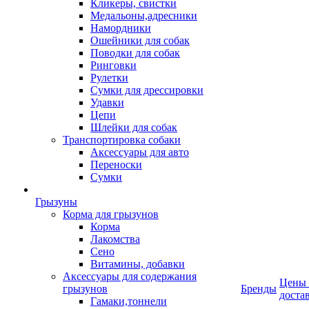
Кликеры, свистки
Медальоны,адресники
Намордники
Ошейники для собак
Поводки для собак
Ринговки
Рулетки
Сумки для дрессировки
Удавки
Цепи
Шлейки для собак
Транспортировка собаки
Аксессуары для авто
Переноски
Сумки
Грызуны
Корма для грызунов
Корма
Лакомства
Сено
Витамины, добавки
Аксессуары для содержания
Цены
грызунов
Бренды
доста
Гамаки,тоннели