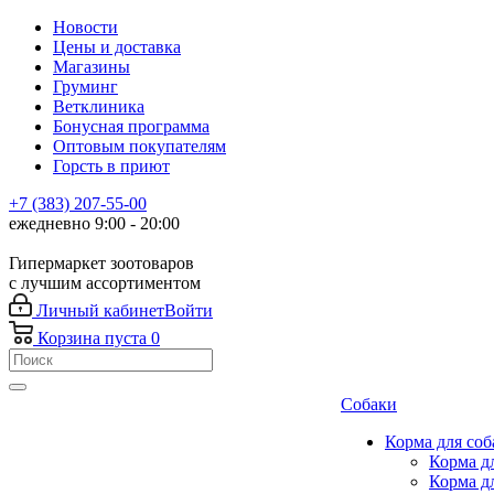
Новости
Цены и доставка
Магазины
Груминг
Ветклиника
Бонусная программа
Оптовым покупателям
Горсть в приют
+7 (383) 207-55-00
ежедневно 9:00 - 20:00
Гипермаркет зоотоваров
с лучшим ассортиментом
Личный кабинет
Войти
Корзина
пуста
0
Собаки
Корма для соб
Корма д
Корма д