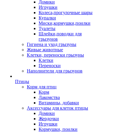
Домики
Игрушки
Колеса,прогулочные шары
Купалки
Миски,кормушки,поилки
Туалеты
Шлейки,поводки для
грызунов
Гигиена и уход грызуны
Живые животные
Клетки, переноски грызуны
Клетки
Переноски
Наполнители для грызунов
Птицы
Корм для птиц
Корм
Лакомства
Витамины, добавки
Аксессуары для клеток птицы
Домики
Жердочки
Игрушки
Кормушки, поилки