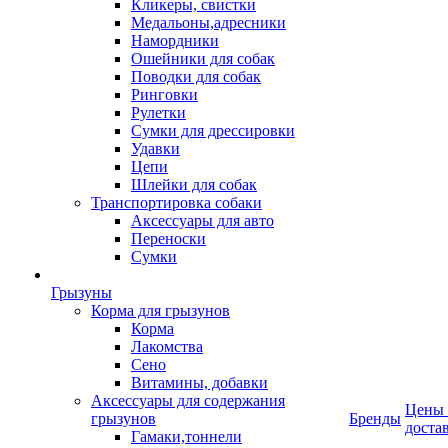
Кликеры, свистки
Медальоны,адресники
Намордники
Ошейники для собак
Поводки для собак
Ринговки
Рулетки
Сумки для дрессировки
Удавки
Цепи
Шлейки для собак
Транспортировка собаки
Аксессуары для авто
Переноски
Сумки
Грызуны
Корма для грызунов
Корма
Лакомства
Сено
Витамины, добавки
Аксессуары для содержания
Цены
грызунов
Бренды
доста
Гамаки,тоннели