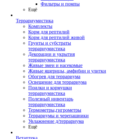
Фильтры и помпы
Ещё
Террариумистика
Комплекты
Корм для рептилий
Корм для рептилий живой
Грунты и субстраты
террариумистика
Декорации и укрытия
террариумистика
Живые змеи и насекомые
Живые ящерицы, амфибии и улитки
Обогрев для террариума
Освещение для террариума
Поилки и кормушки
террариумистика
Полезный инвентарь
террариумистика
Термометры,гигрометры
Террариумы и черепашники
Увлажнение д/террариума
Ещё
Ветаптека