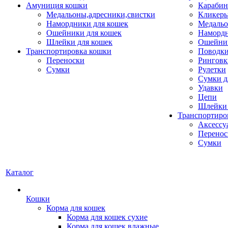
Амуниция кошки
Карабин
Медальоны,адресники,свистки
Кликеры
Намордники для кошек
Медальо
Ошейники для кошек
Наморд
Шлейки для кошек
Ошейник
Транспортировка кошки
Поводки
Переноски
Ринговк
Сумки
Рулетки
Сумки д
Удавки
Цепи
Шлейки 
Транспортиро
Аксессу
Перенос
Сумки
Каталог
Кошки
Корма для кошек
Корма для кошек сухие
Корма для кошек влажные