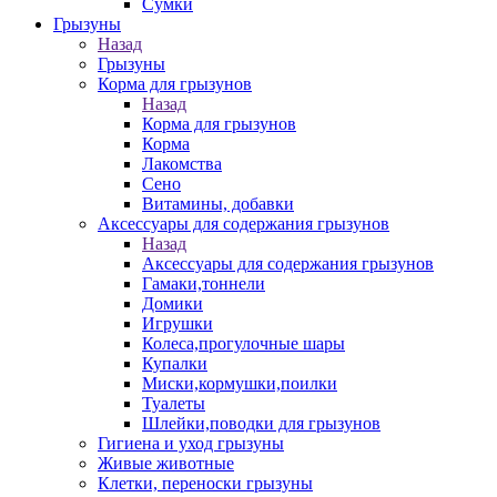
Сумки
Грызуны
Назад
Грызуны
Корма для грызунов
Назад
Корма для грызунов
Корма
Лакомства
Сено
Витамины, добавки
Аксессуары для содержания грызунов
Назад
Аксессуары для содержания грызунов
Гамаки,тоннели
Домики
Игрушки
Колеса,прогулочные шары
Купалки
Миски,кормушки,поилки
Туалеты
Шлейки,поводки для грызунов
Гигиена и уход грызуны
Живые животные
Клетки, переноски грызуны