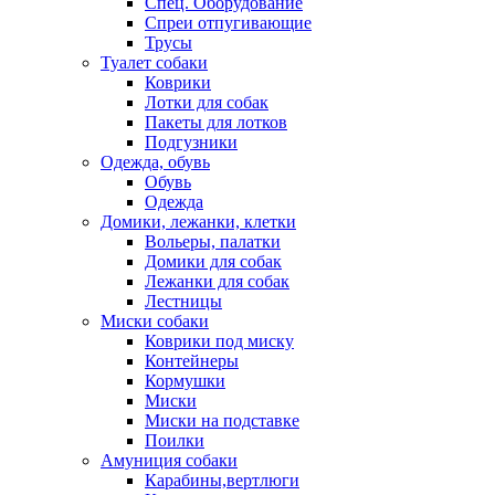
Спец. Оборудование
Спреи отпугивающие
Трусы
Туалет собаки
Коврики
Лотки для собак
Пакеты для лотков
Подгузники
Одежда, обувь
Обувь
Одежда
Домики, лежанки, клетки
Вольеры, палатки
Домики для собак
Лежанки для собак
Лестницы
Миски собаки
Коврики под миску
Контейнеры
Кормушки
Миски
Миски на подставке
Поилки
Амуниция собаки
Карабины,вертлюги