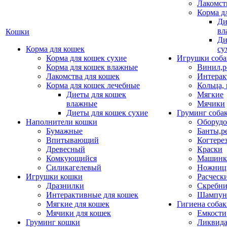
Лакомст
Корма д
Ди
вл
Кошки
Ди
Корма для кошек
су
Корма для кошек сухие
Игрушки соба
Корма для кошек влажные
Винил,р
Лакомства для кошек
Интерак
Корма для кошек лечебные
Кольца,
Диеты для кошек
Мягкие
влажные
Мячики
Диеты для кошек сухие
Груминг соба
Наполнители кошки
Оборудо
Бумажные
Банты,р
Впитывающий
Когтере
Древесный
Краски
Комкующийся
Машинки
Силикагелевый
Ножни
Игрушки кошки
Расческ
Дразнилки
Скребни
Интерактивные для кошек
Шампун
Мягкие для кошек
Гигиена соба
Мячики для кошек
Емкости
Груминг кошки
Ликвида