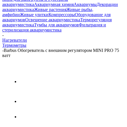
аквариумистика
Аквариумная химия
Аквариумы
Декорации
аквариумистика
Живые растения
Живые рыбы,
амфибии
Живые улитки
Компрессоры
Оборудование для
аквариумов
Освещение аквариумистика
Терморегуляция
аквариумистика
Тумбы для аквариумов
Фильтрация и
стерилизация аквариумистика
-
Нагреватели
Термометры
-
Barbus Обогреватель с внешним регулятором MINI PRO 75
ватт