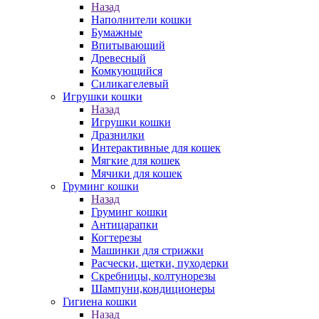
Назад
Наполнители кошки
Бумажные
Впитывающий
Древесный
Комкующийся
Силикагелевый
Игрушки кошки
Назад
Игрушки кошки
Дразнилки
Интерактивные для кошек
Мягкие для кошек
Мячики для кошек
Груминг кошки
Назад
Груминг кошки
Антицарапки
Когтерезы
Машинки для стрижки
Расчески, щетки, пуходерки
Скребницы, колтунорезы
Шампуни,кондиционеры
Гигиена кошки
Назад