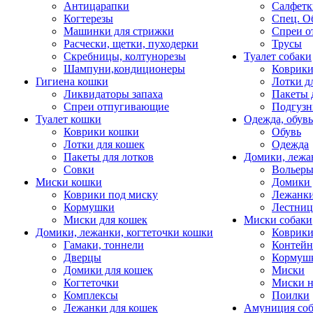
Антицарапки
Салфетк
Когтерезы
Спец. О
Машинки для стрижки
Спреи о
Расчески, щетки, пуходерки
Трусы
Скребницы, колтунорезы
Туалет собаки
Шампуни,кондиционеры
Коврик
Гигиена кошки
Лотки д
Ликвидаторы запаха
Пакеты 
Спреи отпугивающие
Подгузн
Туалет кошки
Одежда, обувь
Коврики кошки
Обувь
Лотки для кошек
Одежда
Пакеты для лотков
Домики, лежа
Совки
Вольеры
Миски кошки
Домики 
Коврики под миску
Лежанки
Кормушки
Лестни
Миски для кошек
Миски собаки
Домики, лежанки, когтеточки кошки
Коврики
Гамаки, тоннели
Контей
Дверцы
Кормуш
Домики для кошек
Миски
Когтеточки
Миски н
Комплексы
Поилки
Лежанки для кошек
Амуниция со