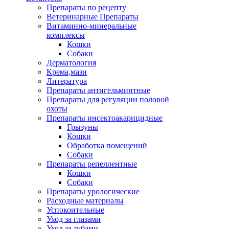
Препараты по рецепту
Ветеринарные Препараты
Витаминно-минеральные
комплексы
Кошки
Собаки
Дерматология
Крема,мази
Литература
Препараты антигельминтные
Препараты для регуляции половой
охоты
Препараты инсектоакарицидные
Грызуны
Кошки
Обработка помещений
Собаки
Препараты репеллентные
Кошки
Собаки
Препараты урологические
Расходные материалы
Успокоительные
Уход за глазами
Уход за зубами