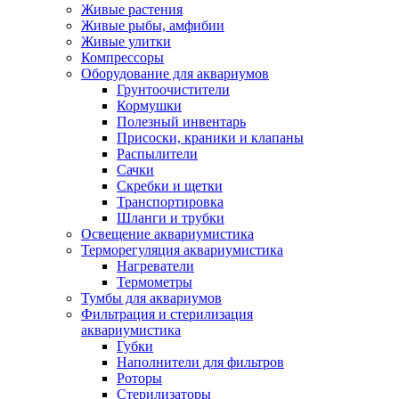
Живые растения
Живые рыбы, амфибии
Живые улитки
Компрессоры
Оборудование для аквариумов
Грунтоочистители
Кормушки
Полезный инвентарь
Присоски, краники и клапаны
Распылители
Сачки
Скребки и щетки
Транспортировка
Шланги и трубки
Освещение аквариумистика
Терморегуляция аквариумистика
Нагреватели
Термометры
Тумбы для аквариумов
Фильтрация и стерилизация
аквариумистика
Губки
Наполнители для фильтров
Роторы
Стерилизаторы