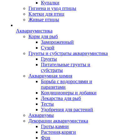
Купалки
Гигиена и уход птицы
Клетки для птиц
Живые птицы
Аквариумистика
Корм для рыб
Замороженный
Сухой
Грунты и субстраты аквариумистика
Грунты
Питательные грунты и
субстраты
Аквариумная химия
Борьба с водорослями и
паразитами
Кондиционеры и добавки
Лекарства для рыб
Тесты
Удобрения для растений
Аквариумы
Декорации аквариумистика
Гроты,камни
Растения,коряги
Фон