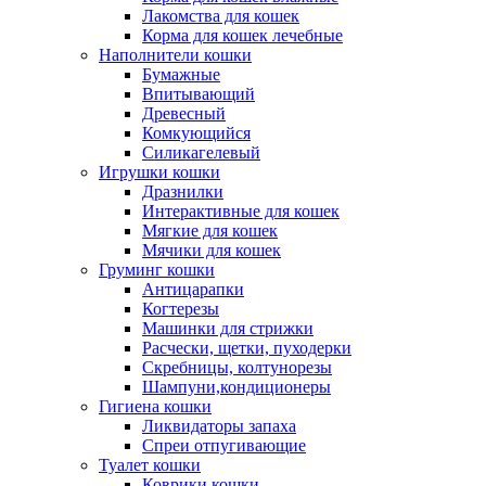
Лакомства для кошек
Корма для кошек лечебные
Наполнители кошки
Бумажные
Впитывающий
Древесный
Комкующийся
Силикагелевый
Игрушки кошки
Дразнилки
Интерактивные для кошек
Мягкие для кошек
Мячики для кошек
Груминг кошки
Антицарапки
Когтерезы
Машинки для стрижки
Расчески, щетки, пуходерки
Скребницы, колтунорезы
Шампуни,кондиционеры
Гигиена кошки
Ликвидаторы запаха
Спреи отпугивающие
Туалет кошки
Коврики кошки