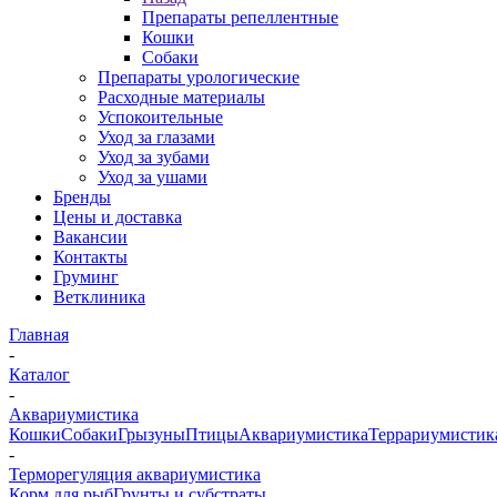
Препараты репеллентные
Кошки
Собаки
Препараты урологические
Расходные материалы
Успокоительные
Уход за глазами
Уход за зубами
Уход за ушами
Бренды
Цены и доставка
Вакансии
Контакты
Груминг
Ветклиника
Главная
-
Каталог
-
Аквариумистика
Кошки
Собаки
Грызуны
Птицы
Аквариумистика
Террариумистик
-
Терморегуляция аквариумистика
Корм для рыб
Грунты и субстраты