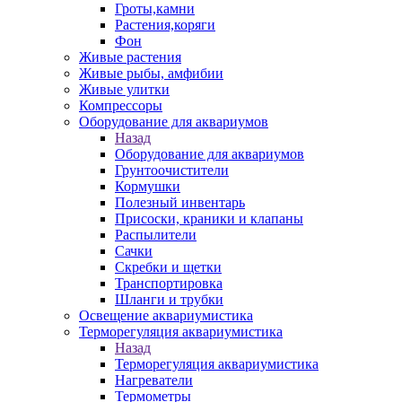
Гроты,камни
Растения,коряги
Фон
Живые растения
Живые рыбы, амфибии
Живые улитки
Компрессоры
Оборудование для аквариумов
Назад
Оборудование для аквариумов
Грунтоочистители
Кормушки
Полезный инвентарь
Присоски, краники и клапаны
Распылители
Сачки
Скребки и щетки
Транспортировка
Шланги и трубки
Освещение аквариумистика
Терморегуляция аквариумистика
Назад
Терморегуляция аквариумистика
Нагреватели
Термометры