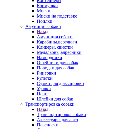
Контейнеры
Кормушки
Миски
Миски на подставке
Поилки
Амуниция собаки
Назад
Амуниция собаки
Карабины,вертлюги
Кликеры, свистки
Медальоны,адресники
Намордники
Ошейники для собак
Поводки для собак
Ринговки
Рулетки
Сумки для дрессировки
Удавки
Цепи
Шлейки для собак
Транспортировка собаки
Назад
Транспортировка собаки
Аксессуары для авто
Переноски