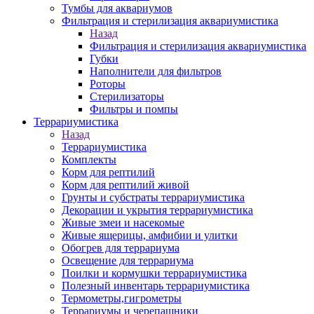
Тумбы для аквариумов
Фильтрация и стерилизация аквариумистика
Назад
Фильтрация и стерилизация аквариумистика
Губки
Наполнители для фильтров
Роторы
Стерилизаторы
Фильтры и помпы
Террариумистика
Назад
Террариумистика
Комплекты
Корм для рептилий
Корм для рептилий живой
Грунты и субстраты террариумистика
Декорации и укрытия террариумистика
Живые змеи и насекомые
Живые ящерицы, амфибии и улитки
Обогрев для террариума
Освещение для террариума
Поилки и кормушки террариумистика
Полезный инвентарь террариумистика
Термометры,гигрометры
Террариумы и черепашники