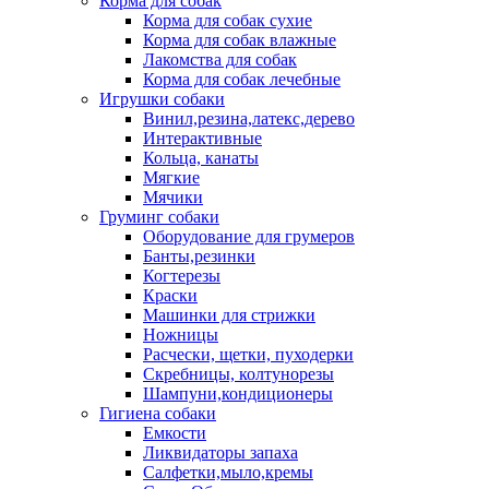
Корма для собак
Корма для собак сухие
Корма для собак влажные
Лакомства для собак
Корма для собак лечебные
Игрушки собаки
Винил,резина,латекс,дерево
Интерактивные
Кольца, канаты
Мягкие
Мячики
Груминг собаки
Оборудование для грумеров
Банты,резинки
Когтерезы
Краски
Машинки для стрижки
Ножницы
Расчески, щетки, пуходерки
Скребницы, колтунорезы
Шампуни,кондиционеры
Гигиена собаки
Емкости
Ликвидаторы запаха
Салфетки,мыло,кремы