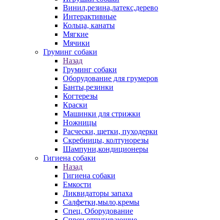
Винил,резина,латекс,дерево
Интерактивные
Кольца, канаты
Мягкие
Мячики
Груминг собаки
Назад
Груминг собаки
Оборудование для грумеров
Банты,резинки
Когтерезы
Краски
Машинки для стрижки
Ножницы
Расчески, щетки, пуходерки
Скребницы, колтунорезы
Шампуни,кондиционеры
Гигиена собаки
Назад
Гигиена собаки
Емкости
Ликвидаторы запаха
Салфетки,мыло,кремы
Спец. Оборудование
Спреи отпугивающие