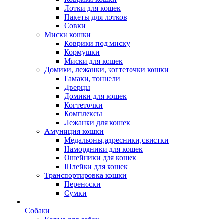
Лотки для кошек
Пакеты для лотков
Совки
Миски кошки
Коврики под миску
Кормушки
Миски для кошек
Домики, лежанки, когтеточки кошки
Гамаки, тоннели
Дверцы
Домики для кошек
Когтеточки
Комплексы
Лежанки для кошек
Амуниция кошки
Медальоны,адресники,свистки
Намордники для кошек
Ошейники для кошек
Шлейки для кошек
Транспортировка кошки
Переноски
Сумки
Собаки