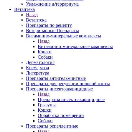
Увлажнение д/террариума
Ветаптека
Назад
Ветаптека
Препараты по рецепту
Ветеринарные Препараты
Витаминно-минеральные комплексы
Назад
Витаминно-минеральные комплексы
Кошки
Собаки
Дерматология
Крема,мази
Литература
Препараты антигельминтные
Препараты для регуляции половой охоты
Препараты инсектоакарицидные
Назад
Препараты инсектоакарицидные
Грызуны
Кошки
Обработка помещений
Собаки
Препараты репеллентные
Назад