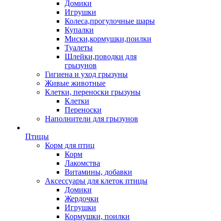
Домики
Игрушки
Колеса,прогулочные шары
Купалки
Миски,кормушки,поилки
Туалеты
Шлейки,поводки для
грызунов
Гигиена и уход грызуны
Живые животные
Клетки, переноски грызуны
Клетки
Переноски
Наполнители для грызунов
Птицы
Корм для птиц
Корм
Лакомства
Витамины, добавки
Аксессуары для клеток птицы
Домики
Жердочки
Игрушки
Кормушки, поилки