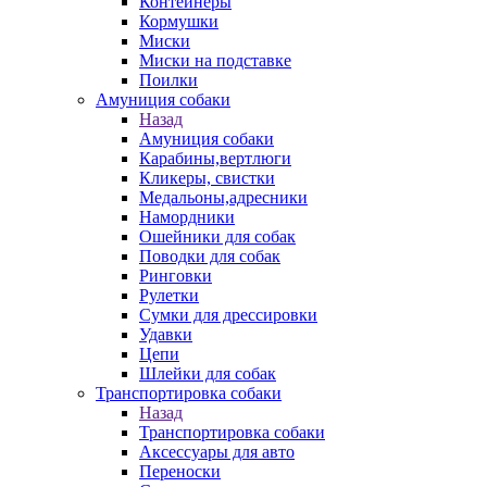
Контейнеры
Кормушки
Миски
Миски на подставке
Поилки
Амуниция собаки
Назад
Амуниция собаки
Карабины,вертлюги
Кликеры, свистки
Медальоны,адресники
Намордники
Ошейники для собак
Поводки для собак
Ринговки
Рулетки
Сумки для дрессировки
Удавки
Цепи
Шлейки для собак
Транспортировка собаки
Назад
Транспортировка собаки
Аксессуары для авто
Переноски