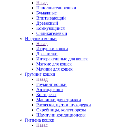
Назад
Наполнители кошки
Бумажные
Впитывающий
Древесный
Комкующийся
Силикагелевый
Игрушки кошки
Назад
Игрушки кошки
Дразнилки
Интерактивные для кошек
Мягкие для кошек
Мячики для кошек
Груминг кошки
Назад
Груминг кошки
Антицарапки
Когтерезы
Машинки для стрижки
Расчески, щетки, пуходерки
Скребницы, колтунорезы
Шампуни,кондиционеры
Гигиена кошки
Назад