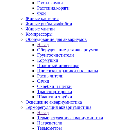
Гроты,камни
Растения,коряги
Фон
Живые растения
Живые рыбы, амфибии
Живые улитки
Компрессоры
Оборудование для аквариумов
Назад
Оборудование для аквариумов
Грунтоочистители
Кормушки
Полезный инвентарь
Присоски, краники и клапаны
Распылители
Сачки
Скребки и щетки
Транспортировка
Шланги и трубки
Освещение аквариумистика
Терморегуляция аквариумистика
Назад
Терморегуляция аквариумистика
Нагреватели
Термометры