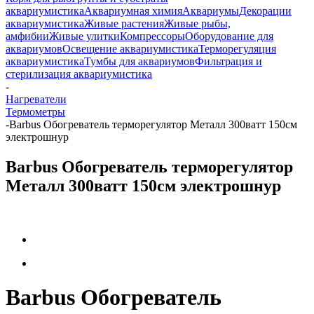
аквариумистика
Аквариумная химия
Аквариумы
Декорации
аквариумистика
Живые растения
Живые рыбы,
амфибии
Живые улитки
Компрессоры
Оборудование для
аквариумов
Освещение аквариумистика
Терморегуляция
аквариумистика
Тумбы для аквариумов
Фильтрация и
стерилизация аквариумистика
-
Нагреватели
Термометры
-
Barbus Обогреватель терморегулятор Металл 300ватт 150см
электрошнур
Barbus Обогреватель терморегулятор
Металл 300ватт 150см электрошнур
Barbus Обогреватель