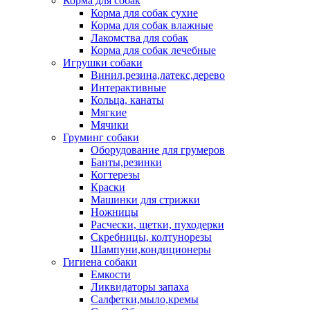
Корма для собак
Корма для собак сухие
Корма для собак влажные
Лакомства для собак
Корма для собак лечебные
Игрушки собаки
Винил,резина,латекс,дерево
Интерактивные
Кольца, канаты
Мягкие
Мячики
Груминг собаки
Оборудование для грумеров
Банты,резинки
Когтерезы
Краски
Машинки для стрижки
Ножницы
Расчески, щетки, пуходерки
Скребницы, колтунорезы
Шампуни,кондиционеры
Гигиена собаки
Емкости
Ликвидаторы запаха
Салфетки,мыло,кремы