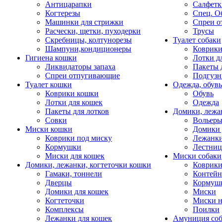
Антицарапки
Салфетк
Когтерезы
Спец. О
Машинки для стрижки
Спреи о
Расчески, щетки, пуходерки
Трусы
Скребницы, колтунорезы
Туалет собаки
Шампуни,кондиционеры
Коврик
Гигиена кошки
Лотки д
Ликвидаторы запаха
Пакеты 
Спреи отпугивающие
Подгузн
Туалет кошки
Одежда, обувь
Коврики кошки
Обувь
Лотки для кошек
Одежда
Пакеты для лотков
Домики, лежа
Совки
Вольеры
Миски кошки
Домики 
Коврики под миску
Лежанки
Кормушки
Лестни
Миски для кошек
Миски собаки
Домики, лежанки, когтеточки кошки
Коврики
Гамаки, тоннели
Контей
Дверцы
Кормуш
Домики для кошек
Миски
Когтеточки
Миски н
Комплексы
Поилки
Лежанки для кошек
Амуниция со