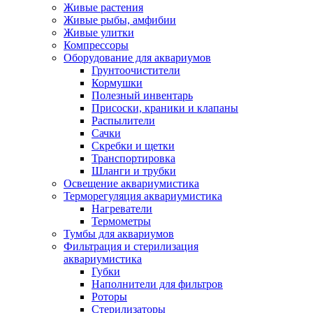
Живые растения
Живые рыбы, амфибии
Живые улитки
Компрессоры
Оборудование для аквариумов
Грунтоочистители
Кормушки
Полезный инвентарь
Присоски, краники и клапаны
Распылители
Сачки
Скребки и щетки
Транспортировка
Шланги и трубки
Освещение аквариумистика
Терморегуляция аквариумистика
Нагреватели
Термометры
Тумбы для аквариумов
Фильтрация и стерилизация
аквариумистика
Губки
Наполнители для фильтров
Роторы
Стерилизаторы