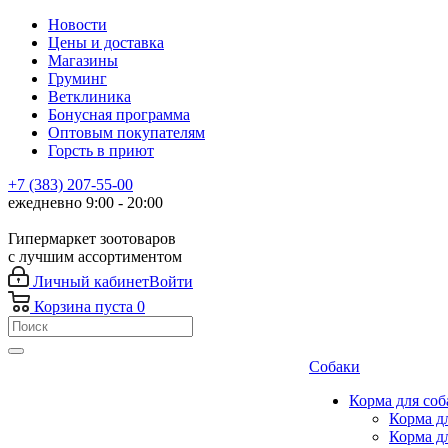
Новости
Цены и доставка
Магазины
Груминг
Ветклиника
Бонусная программа
Оптовым покупателям
Горсть в приют
+7 (383) 207-55-00
ежедневно 9:00 - 20:00
Гипермаркет зоотоваров
с лучшим ассортиментом
Личный кабинет
Войти
Корзина
пуста
0
Собаки
Корма для соб
Корма д
Корма д