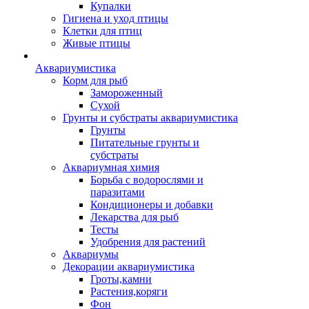
Купалки
Гигиена и уход птицы
Клетки для птиц
Живые птицы
Аквариумистика
Корм для рыб
Замороженный
Сухой
Грунты и субстраты аквариумистика
Грунты
Питательные грунты и
субстраты
Аквариумная химия
Борьба с водорослями и
паразитами
Кондиционеры и добавки
Лекарства для рыб
Тесты
Удобрения для растений
Аквариумы
Декорации аквариумистика
Гроты,камни
Растения,коряги
Фон