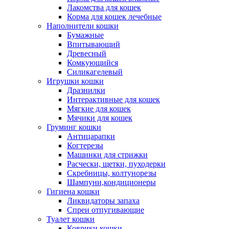
Лакомства для кошек
Корма для кошек лечебные
Наполнители кошки
Бумажные
Впитывающий
Древесный
Комкующийся
Силикагелевый
Игрушки кошки
Дразнилки
Интерактивные для кошек
Мягкие для кошек
Мячики для кошек
Груминг кошки
Антицарапки
Когтерезы
Машинки для стрижки
Расчески, щетки, пуходерки
Скребницы, колтунорезы
Шампуни,кондиционеры
Гигиена кошки
Ликвидаторы запаха
Спреи отпугивающие
Туалет кошки
Коврики кошки