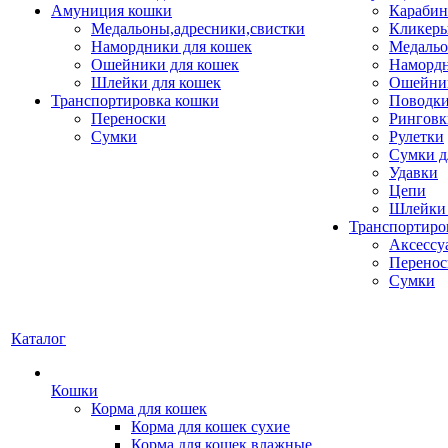
Амуниция кошки
Карабин
Медальоны,адресники,свистки
Кликеры
Намордники для кошек
Медальо
Ошейники для кошек
Наморд
Шлейки для кошек
Ошейник
Транспортировка кошки
Поводки
Переноски
Ринговк
Сумки
Рулетки
Сумки д
Удавки
Цепи
Шлейки 
Транспортиро
Аксессу
Перенос
Сумки
Каталог
Кошки
Корма для кошек
Корма для кошек сухие
Корма для кошек влажные