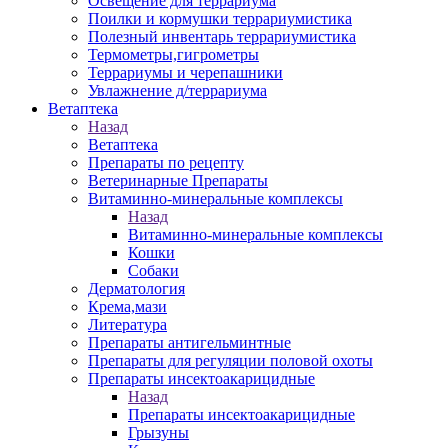
Освещение для террариума
Поилки и кормушки террариумистика
Полезный инвентарь террариумистика
Термометры,гигрометры
Террариумы и черепашники
Увлажнение д/террариума
Ветаптека
Назад
Ветаптека
Препараты по рецепту
Ветеринарные Препараты
Витаминно-минеральные комплексы
Назад
Витаминно-минеральные комплексы
Кошки
Собаки
Дерматология
Крема,мази
Литература
Препараты антигельминтные
Препараты для регуляции половой охоты
Препараты инсектоакарицидные
Назад
Препараты инсектоакарицидные
Грызуны