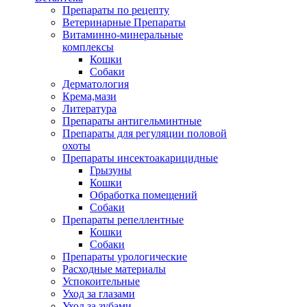
Препараты по рецепту
Ветеринарные Препараты
Витаминно-минеральные
комплексы
Кошки
Собаки
Дерматология
Крема,мази
Литература
Препараты антигельминтные
Препараты для регуляции половой
охоты
Препараты инсектоакарицидные
Грызуны
Кошки
Обработка помещений
Собаки
Препараты репеллентные
Кошки
Собаки
Препараты урологические
Расходные материалы
Успокоительные
Уход за глазами
Уход за зубами