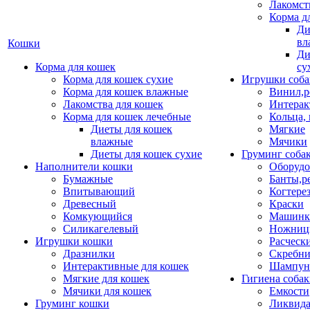
Лакомст
Корма д
Ди
вл
Кошки
Ди
Корма для кошек
су
Корма для кошек сухие
Игрушки соба
Корма для кошек влажные
Винил,р
Лакомства для кошек
Интерак
Корма для кошек лечебные
Кольца,
Диеты для кошек
Мягкие
влажные
Мячики
Диеты для кошек сухие
Груминг соба
Наполнители кошки
Оборудо
Бумажные
Банты,р
Впитывающий
Когтере
Древесный
Краски
Комкующийся
Машинки
Силикагелевый
Ножни
Игрушки кошки
Расческ
Дразнилки
Скребни
Интерактивные для кошек
Шампун
Мягкие для кошек
Гигиена соба
Мячики для кошек
Емкости
Груминг кошки
Ликвида