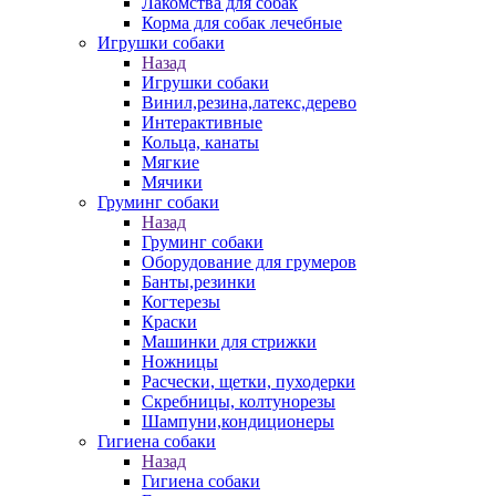
Лакомства для собак
Корма для собак лечебные
Игрушки собаки
Назад
Игрушки собаки
Винил,резина,латекс,дерево
Интерактивные
Кольца, канаты
Мягкие
Мячики
Груминг собаки
Назад
Груминг собаки
Оборудование для грумеров
Банты,резинки
Когтерезы
Краски
Машинки для стрижки
Ножницы
Расчески, щетки, пуходерки
Скребницы, колтунорезы
Шампуни,кондиционеры
Гигиена собаки
Назад
Гигиена собаки