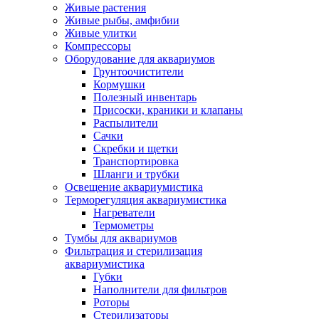
Живые растения
Живые рыбы, амфибии
Живые улитки
Компрессоры
Оборудование для аквариумов
Грунтоочистители
Кормушки
Полезный инвентарь
Присоски, краники и клапаны
Распылители
Сачки
Скребки и щетки
Транспортировка
Шланги и трубки
Освещение аквариумистика
Терморегуляция аквариумистика
Нагреватели
Термометры
Тумбы для аквариумов
Фильтрация и стерилизация
аквариумистика
Губки
Наполнители для фильтров
Роторы
Стерилизаторы