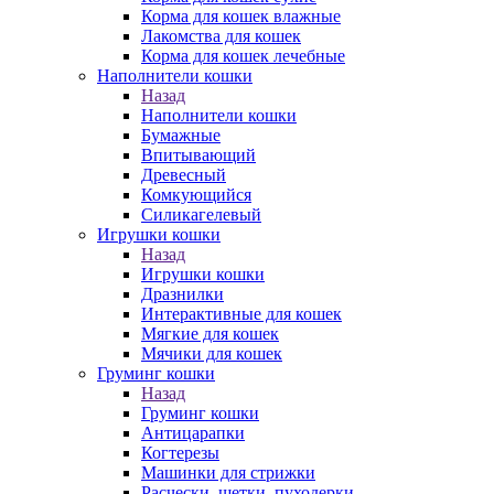
Корма для кошек влажные
Лакомства для кошек
Корма для кошек лечебные
Наполнители кошки
Назад
Наполнители кошки
Бумажные
Впитывающий
Древесный
Комкующийся
Силикагелевый
Игрушки кошки
Назад
Игрушки кошки
Дразнилки
Интерактивные для кошек
Мягкие для кошек
Мячики для кошек
Груминг кошки
Назад
Груминг кошки
Антицарапки
Когтерезы
Машинки для стрижки
Расчески, щетки, пуходерки