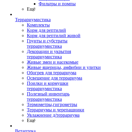
Фильтры и помпы
Ещё
Террариумистика
Комплекты
Корм для рептилий
Корм для рептилий живой
Грунты и субстраты
террариумистика
Декорации и укрытия
террариумистика
Живые змеи и насекомые
Живые ящерицы, амфибии и улитки
Обогрев для террариума
Освещение для террариума
Поилки и кормушки
террариумистика
Полезный инвентарь
террариумистика
Термометры,гигрометры
Террариумы и черепашники
Увлажнение д/террариума
Ещё
Ветаптека