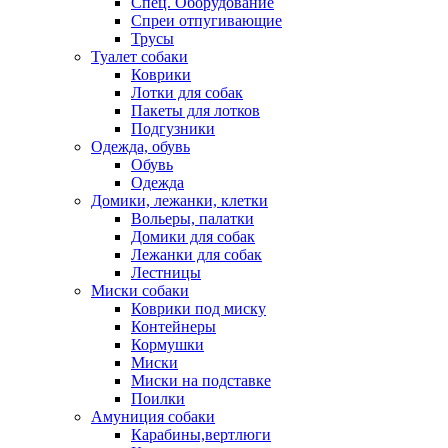
Спец. Оборудование
Спреи отпугивающие
Трусы
Туалет собаки
Коврики
Лотки для собак
Пакеты для лотков
Подгузники
Одежда, обувь
Обувь
Одежда
Домики, лежанки, клетки
Вольеры, палатки
Домики для собак
Лежанки для собак
Лестницы
Миски собаки
Коврики под миску
Контейнеры
Кормушки
Миски
Миски на подставке
Поилки
Амуниция собаки
Карабины,вертлюги