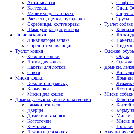
Антицарапки
Салфетк
Когтерезы
Спец. О
Машинки для стрижки
Спреи о
Расчески, щетки, пуходерки
Трусы
Скребницы, колтунорезы
Туалет собаки
Шампуни,кондиционеры
Коврик
Гигиена кошки
Лотки д
Ликвидаторы запаха
Пакеты 
Спреи отпугивающие
Подгузн
Туалет кошки
Одежда, обувь
Коврики кошки
Обувь
Лотки для кошек
Одежда
Пакеты для лотков
Домики, лежа
Совки
Вольеры
Миски кошки
Домики 
Коврики под миску
Лежанки
Кормушки
Лестни
Миски для кошек
Миски собаки
Домики, лежанки, когтеточки кошки
Коврики
Гамаки, тоннели
Контей
Дверцы
Кормуш
Домики для кошек
Миски
Когтеточки
Миски н
Комплексы
Поилки
Лежанки для кошек
Амуниция со