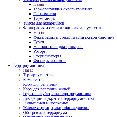
Назад
Терморегуляция аквариумистика
Нагреватели
Термометры
Тумбы для аквариумов
Фильтрация и стерилизация аквариумистика
Назад
Фильтрация и стерилизация аквариумистика
Губки
Наполнители для фильтров
Роторы
Стерилизаторы
Фильтры и помпы
Террариумистика
Назад
Террариумистика
Комплекты
Корм для рептилий
Корм для рептилий живой
Грунты и субстраты террариумистика
Декорации и укрытия террариумистика
Живые змеи и насекомые
Живые ящерицы, амфибии и улитки
Обогрев для террариума