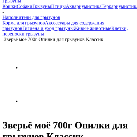
Грызуны
Кошки
Собаки
Грызуны
Птицы
Аквариумистика
Террариумистик
-
Наполнители для грызунов
Корма для грызунов
Аксессуары для содержания
грызунов
Гигиена и уход грызуны
Живые животные
Клетки,
переноски грызуны
-
Зверьё моё 700г Опилки для грызунов Классик
Зверьё моё 700г Опилки для
грызунов Классик