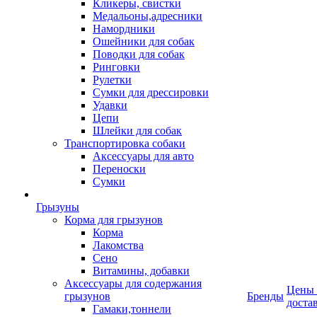
Кликеры, свистки
Медальоны,адресники
Намордники
Ошейники для собак
Поводки для собак
Ринговки
Рулетки
Сумки для дрессировки
Удавки
Цепи
Шлейки для собак
Транспортировка собаки
Аксессуары для авто
Переноски
Сумки
Грызуны
Корма для грызунов
Корма
Лакомства
Сено
Витамины, добавки
Аксессуары для содержания
Цены
грызунов
Бренды
доста
Гамаки,тоннели