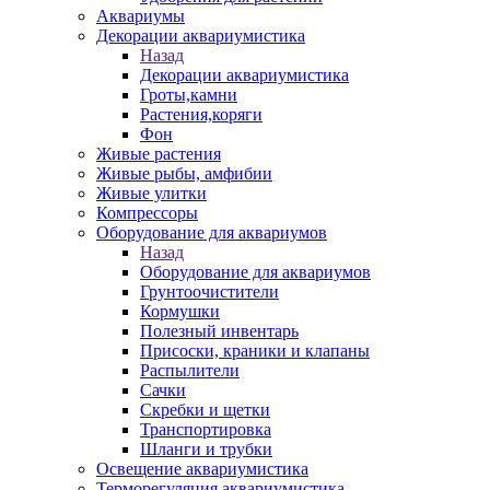
Аквариумы
Декорации аквариумистика
Назад
Декорации аквариумистика
Гроты,камни
Растения,коряги
Фон
Живые растения
Живые рыбы, амфибии
Живые улитки
Компрессоры
Оборудование для аквариумов
Назад
Оборудование для аквариумов
Грунтоочистители
Кормушки
Полезный инвентарь
Присоски, краники и клапаны
Распылители
Сачки
Скребки и щетки
Транспортировка
Шланги и трубки
Освещение аквариумистика
Терморегуляция аквариумистика