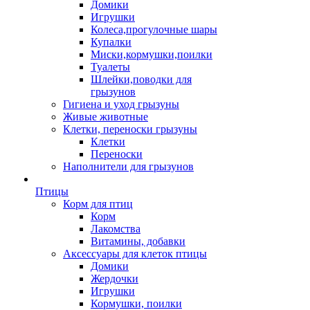
Домики
Игрушки
Колеса,прогулочные шары
Купалки
Миски,кормушки,поилки
Туалеты
Шлейки,поводки для
грызунов
Гигиена и уход грызуны
Живые животные
Клетки, переноски грызуны
Клетки
Переноски
Наполнители для грызунов
Птицы
Корм для птиц
Корм
Лакомства
Витамины, добавки
Аксессуары для клеток птицы
Домики
Жердочки
Игрушки
Кормушки, поилки