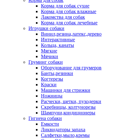
Корма для собак
Корма для собак сухие
Корма для собак влажные
Лакомства для собак
Корма для собак лечебные
Игрушки собаки
Винил,резина,латекс,дерево
Интерактивные
Кольца, канаты
Мягкие
Мячики
Груминг собаки
Оборудование для грумеров
Банты,резинки
Когтерезы
Краски
Машинки для стрижки
Ножницы
Расчески, щетки, пуходерки
Скребницы, колтунорезы
Шампуни,кондиционеры
Гигиена собаки
Емкости
Ликвидаторы запаха
Салфетки,мыло,кремы