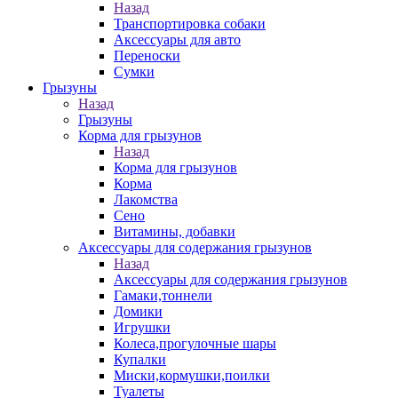
Назад
Транспортировка собаки
Аксессуары для авто
Переноски
Сумки
Грызуны
Назад
Грызуны
Корма для грызунов
Назад
Корма для грызунов
Корма
Лакомства
Сено
Витамины, добавки
Аксессуары для содержания грызунов
Назад
Аксессуары для содержания грызунов
Гамаки,тоннели
Домики
Игрушки
Колеса,прогулочные шары
Купалки
Миски,кормушки,поилки
Туалеты