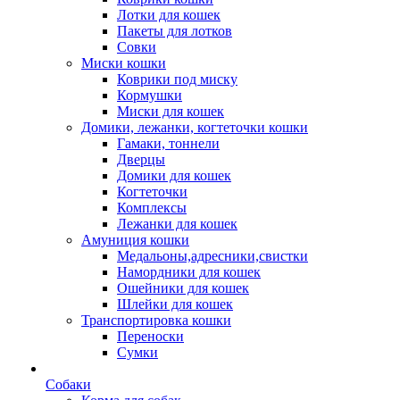
Лотки для кошек
Пакеты для лотков
Совки
Миски кошки
Коврики под миску
Кормушки
Миски для кошек
Домики, лежанки, когтеточки кошки
Гамаки, тоннели
Дверцы
Домики для кошек
Когтеточки
Комплексы
Лежанки для кошек
Амуниция кошки
Медальоны,адресники,свистки
Намордники для кошек
Ошейники для кошек
Шлейки для кошек
Транспортировка кошки
Переноски
Сумки
Собаки