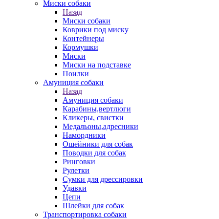
Миски собаки
Назад
Миски собаки
Коврики под миску
Контейнеры
Кормушки
Миски
Миски на подставке
Поилки
Амуниция собаки
Назад
Амуниция собаки
Карабины,вертлюги
Кликеры, свистки
Медальоны,адресники
Намордники
Ошейники для собак
Поводки для собак
Ринговки
Рулетки
Сумки для дрессировки
Удавки
Цепи
Шлейки для собак
Транспортировка собаки