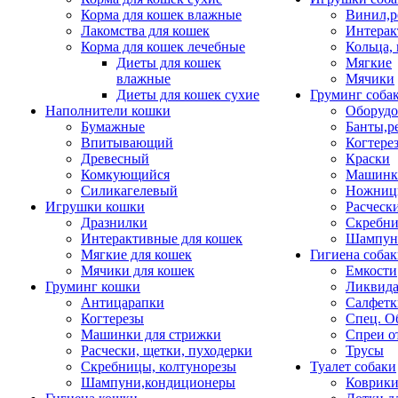
Корма для кошек влажные
Винил,р
Лакомства для кошек
Интерак
Корма для кошек лечебные
Кольца,
Диеты для кошек
Мягкие
влажные
Мячики
Диеты для кошек сухие
Груминг соба
Наполнители кошки
Оборудо
Бумажные
Банты,р
Впитывающий
Когтере
Древесный
Краски
Комкующийся
Машинки
Силикагелевый
Ножни
Игрушки кошки
Расческ
Дразнилки
Скребни
Интерактивные для кошек
Шампун
Мягкие для кошек
Гигиена соба
Мячики для кошек
Емкости
Груминг кошки
Ликвида
Антицарапки
Салфетк
Когтерезы
Спец. О
Машинки для стрижки
Спреи о
Расчески, щетки, пуходерки
Трусы
Скребницы, колтунорезы
Туалет собаки
Шампуни,кондиционеры
Коврик