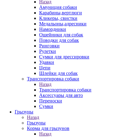
Назад
Амуниция собаки
Карабины,вертлюги
Кликеры, свистки
Медальоны,адресники
Намордники
Ошейники для собак
Поводки для собак
Ринговки
Рулетки
Сумки для дрессировки
Удавки
Цепи
Шлейки для собак
Транспортировка собаки
Назад
Транспортировка собаки
Аксессуары для авто
Переноски
Сумки
Грызуны
Назад
Грызуны
Корма для грызунов
Назад