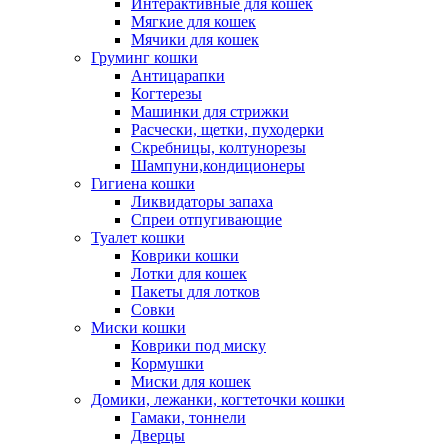
Интерактивные для кошек
Мягкие для кошек
Мячики для кошек
Груминг кошки
Антицарапки
Когтерезы
Машинки для стрижки
Расчески, щетки, пуходерки
Скребницы, колтунорезы
Шампуни,кондиционеры
Гигиена кошки
Ликвидаторы запаха
Спреи отпугивающие
Туалет кошки
Коврики кошки
Лотки для кошек
Пакеты для лотков
Совки
Миски кошки
Коврики под миску
Кормушки
Миски для кошек
Домики, лежанки, когтеточки кошки
Гамаки, тоннели
Дверцы