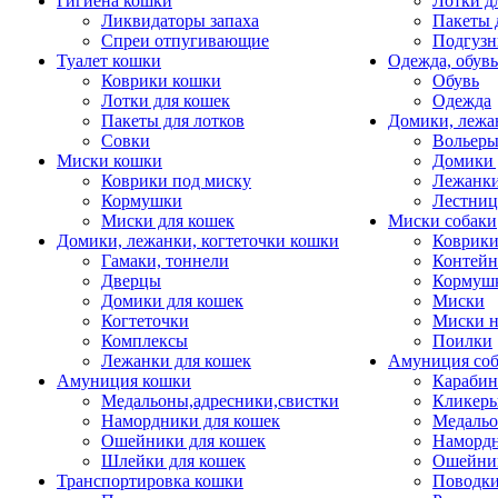
Гигиена кошки
Лотки д
Ликвидаторы запаха
Пакеты 
Спреи отпугивающие
Подгузн
Туалет кошки
Одежда, обувь
Коврики кошки
Обувь
Лотки для кошек
Одежда
Пакеты для лотков
Домики, лежа
Совки
Вольеры
Миски кошки
Домики 
Коврики под миску
Лежанки
Кормушки
Лестни
Миски для кошек
Миски собаки
Домики, лежанки, когтеточки кошки
Коврики
Гамаки, тоннели
Контей
Дверцы
Кормуш
Домики для кошек
Миски
Когтеточки
Миски н
Комплексы
Поилки
Лежанки для кошек
Амуниция со
Амуниция кошки
Карабин
Медальоны,адресники,свистки
Кликеры
Намордники для кошек
Медальо
Ошейники для кошек
Наморд
Шлейки для кошек
Ошейник
Транспортировка кошки
Поводки