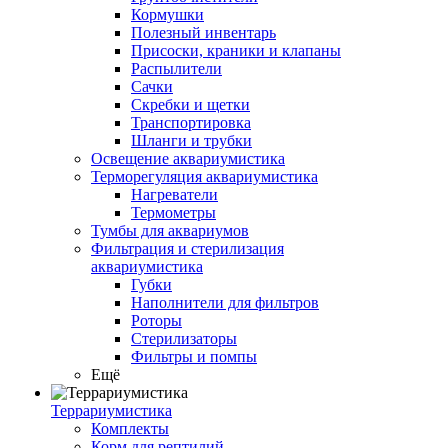
Кормушки
Полезный инвентарь
Присоски, краники и клапаны
Распылители
Сачки
Скребки и щетки
Транспортировка
Шланги и трубки
Освещение аквариумистика
Терморегуляция аквариумистика
Нагреватели
Термометры
Тумбы для аквариумов
Фильтрация и стерилизация
аквариумистика
Губки
Наполнители для фильтров
Роторы
Стерилизаторы
Фильтры и помпы
Ещё
Террариумистика
Комплекты
Корм для рептилий