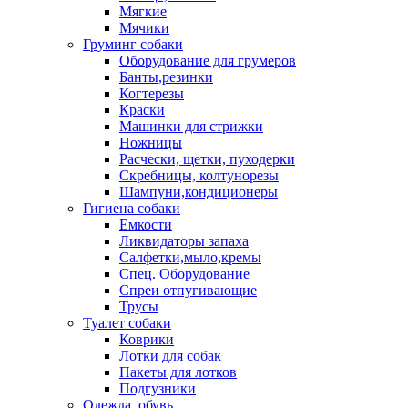
Мягкие
Мячики
Груминг собаки
Оборудование для грумеров
Банты,резинки
Когтерезы
Краски
Машинки для стрижки
Ножницы
Расчески, щетки, пуходерки
Скребницы, колтунорезы
Шампуни,кондиционеры
Гигиена собаки
Емкости
Ликвидаторы запаха
Салфетки,мыло,кремы
Спец. Оборудование
Спреи отпугивающие
Трусы
Туалет собаки
Коврики
Лотки для собак
Пакеты для лотков
Подгузники
Одежда, обувь