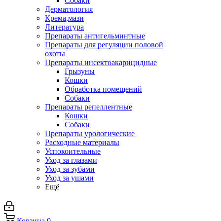
Собаки
Дерматология
Крема,мази
Литература
Препараты антигельминтные
Препараты для регуляции половой
охоты
Препараты инсектоакарицидные
Грызуны
Кошки
Обработка помещений
Собаки
Препараты репеллентные
Кошки
Собаки
Препараты урологические
Расходные материалы
Успокоительные
Уход за глазами
Уход за зубами
Уход за ушами
Ещё
Корзина
0