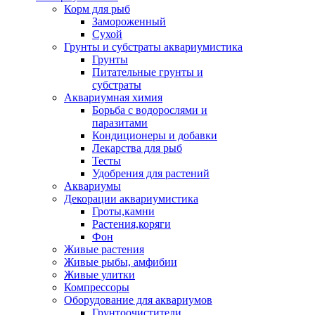
Корм для рыб
Замороженный
Сухой
Грунты и субстраты аквариумистика
Грунты
Питательные грунты и
субстраты
Аквариумная химия
Борьба с водорослями и
паразитами
Кондиционеры и добавки
Лекарства для рыб
Тесты
Удобрения для растений
Аквариумы
Декорации аквариумистика
Гроты,камни
Растения,коряги
Фон
Живые растения
Живые рыбы, амфибии
Живые улитки
Компрессоры
Оборудование для аквариумов
Грунтоочистители