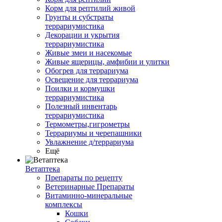
Корм для рептилий живой
Грунты и субстраты
террариумистика
Декорации и укрытия
террариумистика
Живые змеи и насекомые
Живые ящерицы, амфибии и улитки
Обогрев для террариума
Освещение для террариума
Поилки и кормушки
террариумистика
Полезный инвентарь
террариумистика
Термометры,гигрометры
Террариумы и черепашники
Увлажнение д/террариума
Ещё
Ветаптека
Препараты по рецепту
Ветеринарные Препараты
Витаминно-минеральные
комплексы
Кошки