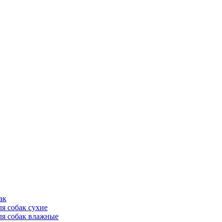
ак
ля собак сухие
ля собак влажные