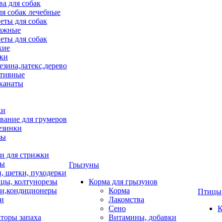
ва для собак
ля собак лечебные
еты для собак
ажные
еты для собак
хие
ки
езина,латекс,дерево
тивные
 канаты
ки
вание для грумеров
езинки
зы
 для стрижки
цы
Грызуны
и, щетки, пуходерки
цы, колтунорезы
Корма для грызунов
и,кондиционеры
Корма
Птицы
ки
Лакомства
Сено
К
торы запаха
Витамины, добавки