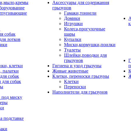
и,мыло,кремы
Аксессуары для содержания
борудование
грызунов
тпугивающие
Гамаки,тоннели
Домики
А
Игрушки
к
и
Колеса,прогулочные
ля собак
шары
для лотков
Купалки
ики
Миски,кормушки,поилки
Туалеты
Шлейки,поводки для
грызунов
Г
нки, клетки
Гигиена и уход грызуны
п
, палатки
Живые животные
К
для собак
Клетки, переноски грызуны
Ж
 для собак
Клетки
цы
Переноски
Наполнители для грызунов
 под миску
неры
ки
а подставке
баки