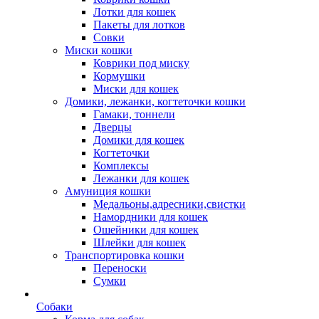
Лотки для кошек
Пакеты для лотков
Совки
Миски кошки
Коврики под миску
Кормушки
Миски для кошек
Домики, лежанки, когтеточки кошки
Гамаки, тоннели
Дверцы
Домики для кошек
Когтеточки
Комплексы
Лежанки для кошек
Амуниция кошки
Медальоны,адресники,свистки
Намордники для кошек
Ошейники для кошек
Шлейки для кошек
Транспортировка кошки
Переноски
Сумки
Собаки