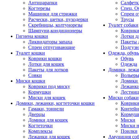
Антицарапки
Салфетк
Когтерезы
Спец. О
Машинки для стрижки
Спреи о
Расчески, щетки, пуходерки
Трусы
Скребницы, колтунорезы
Туалет собаки
Шампуни,кондиционеры
Коврик
Гигиена кошки
Лотки д
Ликвидаторы запаха
Пакеты 
Спреи отпугивающие
Подгузн
Туалет кошки
Одежда, обувь
Коврики кошки
Обувь
Лотки для кошек
Одежда
Пакеты для лотков
Домики, лежа
Совки
Вольеры
Миски кошки
Домики 
Коврики под миску
Лежанки
Кормушки
Лестни
Миски для кошек
Миски собаки
Домики, лежанки, когтеточки кошки
Коврики
Гамаки, тоннели
Контей
Дверцы
Кормуш
Домики для кошек
Миски
Когтеточки
Миски н
Комплексы
Поилки
Лежанки для кошек
Амуниция со