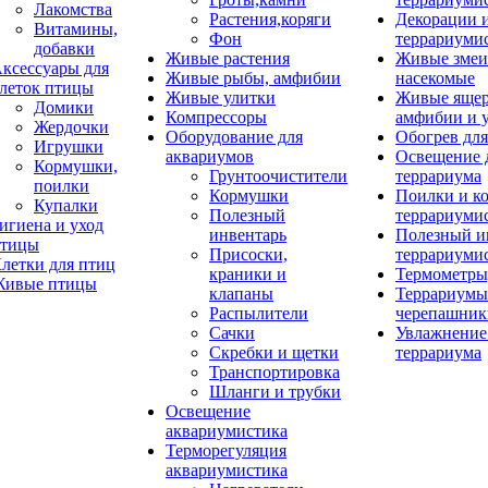
Лакомства
Растения,коряги
Декорации 
Витамины,
Фон
террариуми
добавки
Живые растения
Живые змеи
ксессуары для
Живые рыбы, амфибии
насекомые
леток птицы
Живые улитки
Живые яще
Домики
Компрессоры
амфибии и 
Жердочки
Оборудование для
Обогрев для
Игрушки
аквариумов
Освещение 
Кормушки,
Грунтоочистители
террариума
поилки
Кормушки
Поилки и к
Купалки
Полезный
террариуми
игиена и уход
инвентарь
Полезный и
тицы
Присоски,
террариуми
летки для птиц
краники и
Термометры
ивые птицы
клапаны
Террариумы
Распылители
черепашник
Сачки
Увлажнение 
Скребки и щетки
террариума
Транспортировка
Шланги и трубки
Освещение
аквариумистика
Терморегуляция
аквариумистика