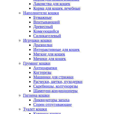
Лакомства для кошек
Корма для кошек лечебные
Наполнители кошки
Бумажные
Впитывающий
Древесный
Комкующийся
Силикагелевый
Игрушки кошки
Дразнилки
Интерактивные для кошек
Мягкие для кошек
Мячики для кошек
Груминг кошки
Антицарапки
Когтерезы
Машинки для стрижки
Расчески, щетки, пуходерки
Скребницы, колтунорезы
Шампуни,кондиционеры
Гигиена кошки
Ликвидаторы запаха
Спреи отпугивающие
Туалет кошки
Коврики кошки