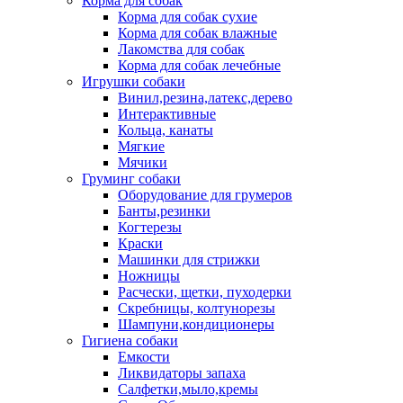
Корма для собак
Корма для собак сухие
Корма для собак влажные
Лакомства для собак
Корма для собак лечебные
Игрушки собаки
Винил,резина,латекс,дерево
Интерактивные
Кольца, канаты
Мягкие
Мячики
Груминг собаки
Оборудование для грумеров
Банты,резинки
Когтерезы
Краски
Машинки для стрижки
Ножницы
Расчески, щетки, пуходерки
Скребницы, колтунорезы
Шампуни,кондиционеры
Гигиена собаки
Емкости
Ликвидаторы запаха
Салфетки,мыло,кремы