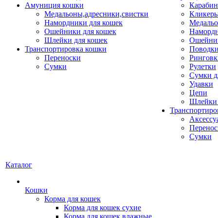
Амуниция кошки
Карабин
Медальоны,адресники,свистки
Кликеры
Намордники для кошек
Медальо
Ошейники для кошек
Наморд
Шлейки для кошек
Ошейник
Транспортировка кошки
Поводки
Переноски
Ринговк
Сумки
Рулетки
Сумки д
Удавки
Цепи
Шлейки 
Транспортиро
Аксессу
Перенос
Сумки
Каталог
Кошки
Корма для кошек
Корма для кошек сухие
Корма для кошек влажные