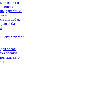
ы,вертлюги
, свистки
ны,адресники
ники
и для собак
 для собак
и
ля дрессировки
для собак
вка собаки
ары для авто
ки