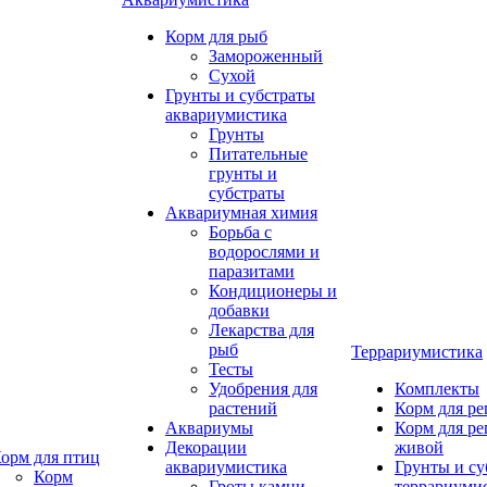
Корм для рыб
Замороженный
Сухой
Грунты и субстраты
аквариумистика
Грунты
Питательные
грунты и
субстраты
Аквариумная химия
Борьба с
водорослями и
паразитами
Кондиционеры и
добавки
Лекарства для
рыб
Террариумистика
Тесты
Удобрения для
Комплекты
растений
Корм для р
Аквариумы
Корм для р
Декорации
живой
орм для птиц
аквариумистика
Грунты и су
Корм
Гроты,камни
террариуми