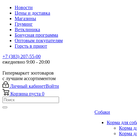
Новости
Цены и доставка
Магазины
Груминг
Ветклиника
Бонусная программа
Оптовым покупателям
Горсть в приют
+7 (383) 207-55-00
ежедневно 9:00 - 20:00
Гипермаркет зоотоваров
с лучшим ассортиментом
Личный кабинет
Войти
Корзина
пуста
0
Собаки
Корма для соб
Корма д
Корма д