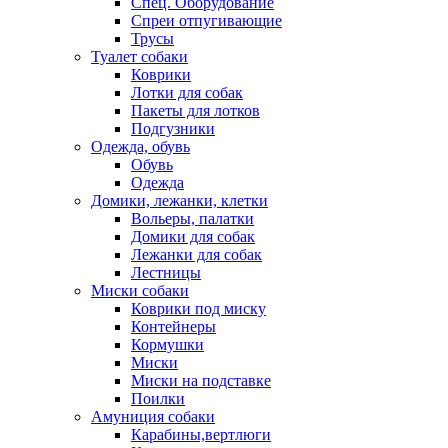
Спец. Оборудование
Спреи отпугивающие
Трусы
Туалет собаки
Коврики
Лотки для собак
Пакеты для лотков
Подгузники
Одежда, обувь
Обувь
Одежда
Домики, лежанки, клетки
Вольеры, палатки
Домики для собак
Лежанки для собак
Лестницы
Миски собаки
Коврики под миску
Контейнеры
Кормушки
Миски
Миски на подставке
Поилки
Амуниция собаки
Карабины,вертлюги