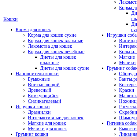
Лакомст
Корма д
Ди
вл
Кошки
Ди
Корма для кошек
су
Корма для кошек сухие
Игрушки соба
Корма для кошек влажные
Винил,р
Лакомства для кошек
Интерак
Корма для кошек лечебные
Кольца,
Диеты для кошек
Мягкие
влажные
Мячики
Диеты для кошек сухие
Груминг соба
Наполнители кошки
Оборудо
Бумажные
Банты,р
Впитывающий
Когтере
Древесный
Краски
Комкующийся
Машинки
Силикагелевый
Ножни
Игрушки кошки
Расческ
Дразнилки
Скребни
Интерактивные для кошек
Шампун
Мягкие для кошек
Гигиена соба
Мячики для кошек
Емкости
Груминг кошки
Ликвида