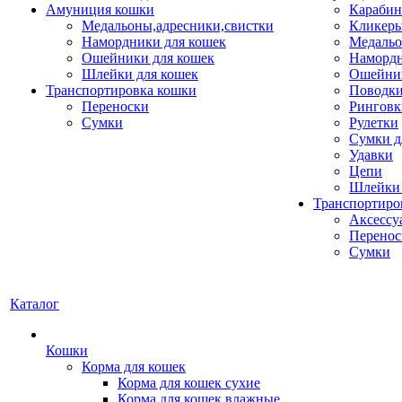
Амуниция кошки
Карабин
Медальоны,адресники,свистки
Кликеры
Намордники для кошек
Медальо
Ошейники для кошек
Наморд
Шлейки для кошек
Ошейник
Транспортировка кошки
Поводки
Переноски
Ринговк
Сумки
Рулетки
Сумки д
Удавки
Цепи
Шлейки 
Транспортиро
Аксессу
Перенос
Сумки
Каталог
Кошки
Корма для кошек
Корма для кошек сухие
Корма для кошек влажные