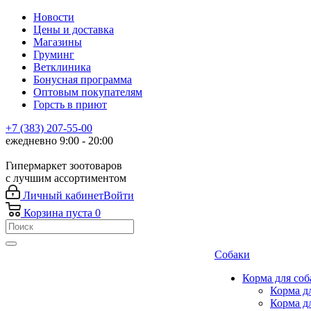
Новости
Цены и доставка
Магазины
Груминг
Ветклиника
Бонусная программа
Оптовым покупателям
Горсть в приют
+7 (383) 207-55-00
ежедневно 9:00 - 20:00
Гипермаркет зоотоваров
с лучшим ассортиментом
Личный кабинет
Войти
Корзина
пуста
0
Собаки
Корма для соб
Корма д
Корма д