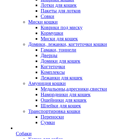
Лотки для кошек
Пакеты для лотков
Совки
Миски кошки
Коврики под миску
Кормушки
Миски для кошек
Домики, лежанки, когтеточки кошки
Гамаки, тоннели
Дверцы
Домики для кошек
Когтеточки
Комплексы
Лежанки для кошек
Амуниция кошки
Медальоны,адресники,свистки
Намордники для кошек
Ошейники для кошек
Шлейки для кошек
Транспортировка кошки
Переноски
Сумки
Собаки