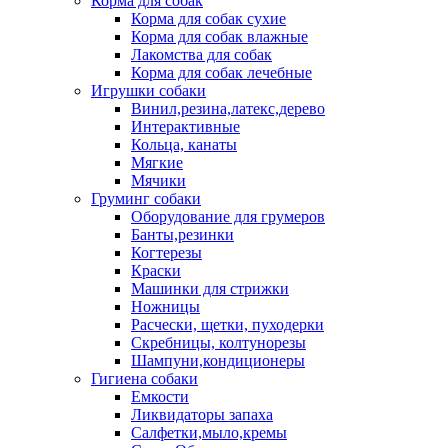
Корма для собак
Корма для собак сухие
Корма для собак влажные
Лакомства для собак
Корма для собак лечебные
Игрушки собаки
Винил,резина,латекс,дерево
Интерактивные
Кольца, канаты
Мягкие
Мячики
Груминг собаки
Оборудование для грумеров
Банты,резинки
Когтерезы
Краски
Машинки для стрижки
Ножницы
Расчески, щетки, пуходерки
Скребницы, колтунорезы
Шампуни,кондиционеры
Гигиена собаки
Емкости
Ликвидаторы запаха
Салфетки,мыло,кремы