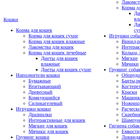
Лакомст
Корма д
Ди
вл
Кошки
Ди
Корма для кошек
су
Корма для кошек сухие
Игрушки соба
Корма для кошек влажные
Винил,р
Лакомства для кошек
Интерак
Корма для кошек лечебные
Кольца,
Диеты для кошек
Мягкие
влажные
Мячики
Диеты для кошек сухие
Груминг соба
Наполнители кошки
Оборудо
Бумажные
Банты,р
Впитывающий
Когтере
Древесный
Краски
Комкующийся
Машинки
Силикагелевый
Ножни
Игрушки кошки
Расческ
Дразнилки
Скребни
Интерактивные для кошек
Шампун
Мягкие для кошек
Гигиена соба
Мячики для кошек
Емкости
Груминг кошки
Ликвида