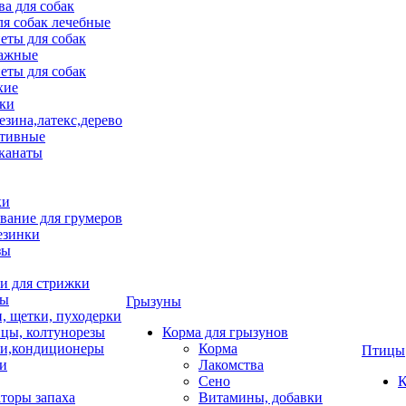
ва для собак
ля собак лечебные
еты для собак
ажные
еты для собак
хие
ки
езина,латекс,дерево
тивные
 канаты
ки
вание для грумеров
езинки
зы
 для стрижки
цы
Грызуны
и, щетки, пуходерки
цы, колтунорезы
Корма для грызунов
и,кондиционеры
Корма
Птицы
ки
Лакомства
Сено
К
торы запаха
Витамины, добавки