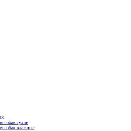
ак
ля собак сухие
ля собак влажные