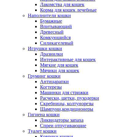
Лакомства для кошек
Корма для кошек лечебные
Наполнители кошки
Бумажные
Впитывающий
Древесный
Комкующийся
Силикагелевый
Игрушки кошки
Дразнилки
Интерактивные для кошек
Мягкие для кошек
Мячики для кошек
Груминг кошки
Антицарапки
Когтерезы
Машинки для стрижки
Расчески, щетки, пуходерки
Скребницы, колтунорезы
Шампуни,кондиционеры
Гигиена кошки
Ликвидаторы запаха
Спреи отпугивающие
Туалет кошки
Коврики кошки