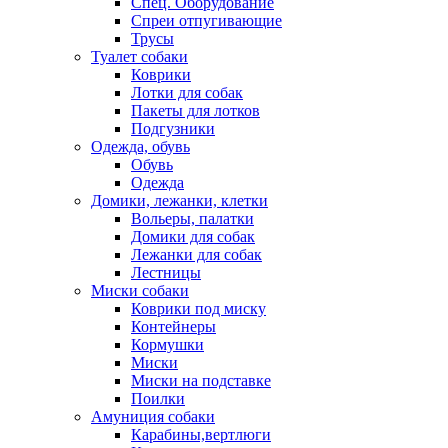
Спец. Оборудование
Спреи отпугивающие
Трусы
Туалет собаки
Коврики
Лотки для собак
Пакеты для лотков
Подгузники
Одежда, обувь
Обувь
Одежда
Домики, лежанки, клетки
Вольеры, палатки
Домики для собак
Лежанки для собак
Лестницы
Миски собаки
Коврики под миску
Контейнеры
Кормушки
Миски
Миски на подставке
Поилки
Амуниция собаки
Карабины,вертлюги