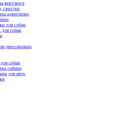
ы,вертлюги
, свистки
ны,адресники
ники
и для собак
 для собак
и
ля дрессировки
для собак
вка собаки
ары для авто
ки