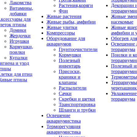
Лакомства
Растения,коряги
Декорации 
Витамины,
Фон
террариуми
добавки
Живые растения
Живые змеи
ксессуары для
Живые рыбы, амфибии
насекомые
леток птицы
Живые улитки
Живые яще
Домики
Компрессоры
амфибии и 
Жердочки
Оборудование для
Обогрев для
Игрушки
аквариумов
Освещение 
Кормушки,
Грунтоочистители
террариума
поилки
Кормушки
Поилки и к
Купалки
Полезный
террариуми
игиена и уход
инвентарь
Полезный и
тицы
Присоски,
террариуми
летки для птиц
краники и
Термометры
ивые птицы
клапаны
Террариумы
Распылители
черепашник
Сачки
Увлажнение 
Скребки и щетки
террариума
Транспортировка
Шланги и трубки
Освещение
аквариумистика
Терморегуляция
аквариумистика