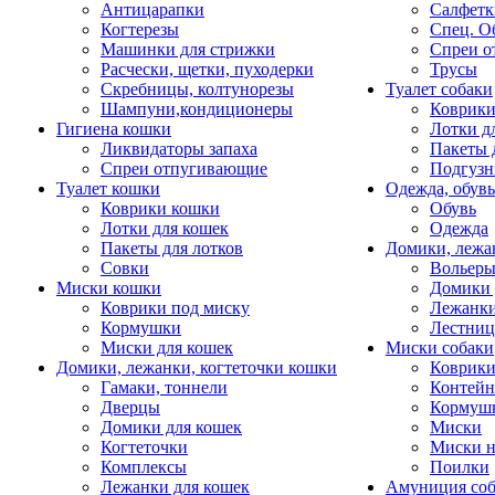
Антицарапки
Салфетк
Когтерезы
Спец. О
Машинки для стрижки
Спреи о
Расчески, щетки, пуходерки
Трусы
Скребницы, колтунорезы
Туалет собаки
Шампуни,кондиционеры
Коврик
Гигиена кошки
Лотки д
Ликвидаторы запаха
Пакеты 
Спреи отпугивающие
Подгузн
Туалет кошки
Одежда, обувь
Коврики кошки
Обувь
Лотки для кошек
Одежда
Пакеты для лотков
Домики, лежа
Совки
Вольеры
Миски кошки
Домики 
Коврики под миску
Лежанки
Кормушки
Лестни
Миски для кошек
Миски собаки
Домики, лежанки, когтеточки кошки
Коврики
Гамаки, тоннели
Контей
Дверцы
Кормуш
Домики для кошек
Миски
Когтеточки
Миски н
Комплексы
Поилки
Лежанки для кошек
Амуниция со