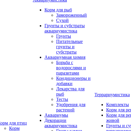
Корм для рыб
Замороженный
Сухой
Грунты и субстраты
аквариумистика
Грунты
Питательные
грунты и
субстраты
Аквариумная химия
Борьба с
водорослями и
паразитами
Кондиционеры и
добавки
Лекарства для
рыб
Террариумистика
Тесты
Удобрения для
Комплекты
растений
Корм для р
Аквариумы
Корм для р
Декорации
живой
орм для птиц
аквариумистика
Грунты и су
Корм
Гроты,камни
террариуми