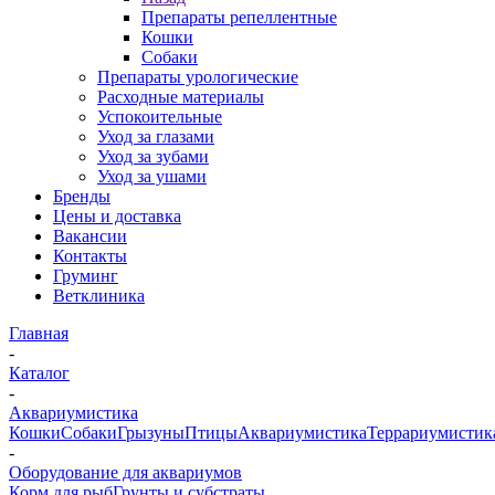
Препараты репеллентные
Кошки
Собаки
Препараты урологические
Расходные материалы
Успокоительные
Уход за глазами
Уход за зубами
Уход за ушами
Бренды
Цены и доставка
Вакансии
Контакты
Груминг
Ветклиника
Главная
-
Каталог
-
Аквариумистика
Кошки
Собаки
Грызуны
Птицы
Аквариумистика
Террариумистик
-
Оборудование для аквариумов
Корм для рыб
Грунты и субстраты