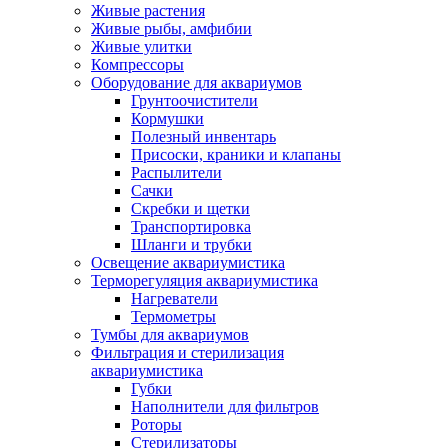
Живые растения
Живые рыбы, амфибии
Живые улитки
Компрессоры
Оборудование для аквариумов
Грунтоочистители
Кормушки
Полезный инвентарь
Присоски, краники и клапаны
Распылители
Сачки
Скребки и щетки
Транспортировка
Шланги и трубки
Освещение аквариумистика
Терморегуляция аквариумистика
Нагреватели
Термометры
Тумбы для аквариумов
Фильтрация и стерилизация
аквариумистика
Губки
Наполнители для фильтров
Роторы
Стерилизаторы