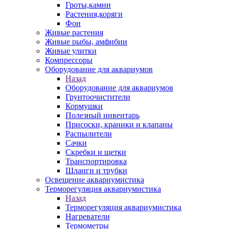
Гроты,камни
Растения,коряги
Фон
Живые растения
Живые рыбы, амфибии
Живые улитки
Компрессоры
Оборудование для аквариумов
Назад
Оборудование для аквариумов
Грунтоочистители
Кормушки
Полезный инвентарь
Присоски, краники и клапаны
Распылители
Сачки
Скребки и щетки
Транспортировка
Шланги и трубки
Освещение аквариумистика
Терморегуляция аквариумистика
Назад
Терморегуляция аквариумистика
Нагреватели
Термометры