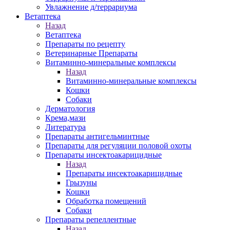
Увлажнение д/террариума
Ветаптека
Назад
Ветаптека
Препараты по рецепту
Ветеринарные Препараты
Витаминно-минеральные комплексы
Назад
Витаминно-минеральные комплексы
Кошки
Собаки
Дерматология
Крема,мази
Литература
Препараты антигельминтные
Препараты для регуляции половой охоты
Препараты инсектоакарицидные
Назад
Препараты инсектоакарицидные
Грызуны
Кошки
Обработка помещений
Собаки
Препараты репеллентные
Назад