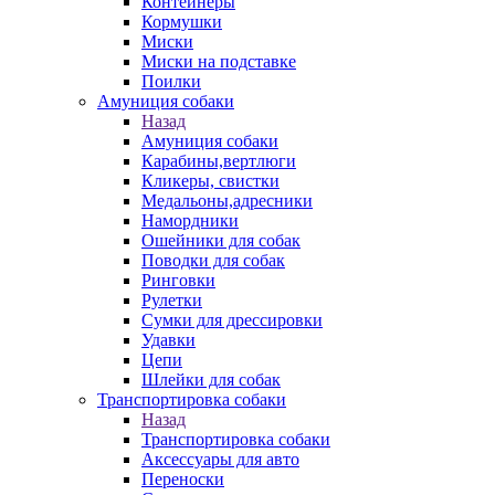
Контейнеры
Кормушки
Миски
Миски на подставке
Поилки
Амуниция собаки
Назад
Амуниция собаки
Карабины,вертлюги
Кликеры, свистки
Медальоны,адресники
Намордники
Ошейники для собак
Поводки для собак
Ринговки
Рулетки
Сумки для дрессировки
Удавки
Цепи
Шлейки для собак
Транспортировка собаки
Назад
Транспортировка собаки
Аксессуары для авто
Переноски