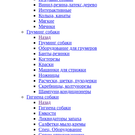
Винил,резина,латекс,дерево
Интерактивные
Кольца, канаты
Мягкие
Мячики
Груминг собаки
Назад
Груминг собаки
Оборудование для грумеров
Банты,резинки
Когтерезы
Краски
Машинки для стрижки
Ножницы
Расчески, щетки, пуходерки
Скребницы, колтунорезы
Шампуни,кондиционеры
Гигиена собаки
Назад
Гигиена собаки
Емкости
Ликвидаторы запаха
Салфетки,мыло,кремы
Спец. Оборудование
Спреи отпугивающие