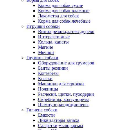
Корма для собак
Корма для собак сухие
Корма для собак влажные
Лакомства для собак
Корма для собак лечебные
Игрушки собаки
Винил,резина,латекс,дерево
Интерактивные
Кольца, канаты
Мягкие
Мячики
Груминг собаки
Оборудование для грумеров
Банты,резинки
Когтерезы
Краски
Машинки для стрижки
Ножницы
Расчески, щетки, пуходерки
Скребницы, колтунорезы
Шампуни,кондиционеры
Гигиена собаки
Емкости
Ликвидаторы запаха
Салфетки,мыло,кремы