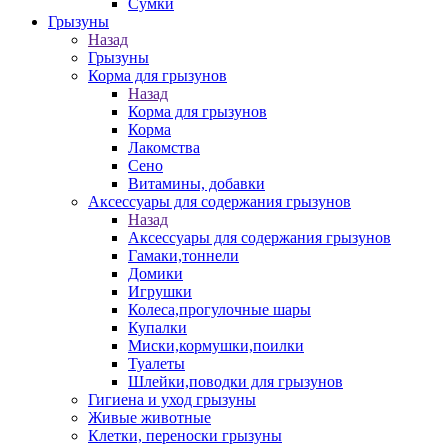
Сумки
Грызуны
Назад
Грызуны
Корма для грызунов
Назад
Корма для грызунов
Корма
Лакомства
Сено
Витамины, добавки
Аксессуары для содержания грызунов
Назад
Аксессуары для содержания грызунов
Гамаки,тоннели
Домики
Игрушки
Колеса,прогулочные шары
Купалки
Миски,кормушки,поилки
Туалеты
Шлейки,поводки для грызунов
Гигиена и уход грызуны
Живые животные
Клетки, переноски грызуны