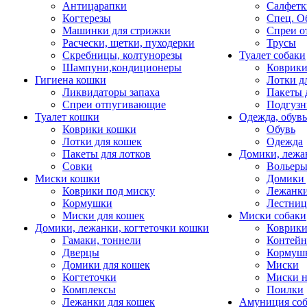
Антицарапки
Салфетк
Когтерезы
Спец. О
Машинки для стрижки
Спреи о
Расчески, щетки, пуходерки
Трусы
Скребницы, колтунорезы
Туалет собаки
Шампуни,кондиционеры
Коврик
Гигиена кошки
Лотки д
Ликвидаторы запаха
Пакеты 
Спреи отпугивающие
Подгузн
Туалет кошки
Одежда, обувь
Коврики кошки
Обувь
Лотки для кошек
Одежда
Пакеты для лотков
Домики, лежа
Совки
Вольеры
Миски кошки
Домики 
Коврики под миску
Лежанки
Кормушки
Лестни
Миски для кошек
Миски собаки
Домики, лежанки, когтеточки кошки
Коврики
Гамаки, тоннели
Контей
Дверцы
Кормуш
Домики для кошек
Миски
Когтеточки
Миски н
Комплексы
Поилки
Лежанки для кошек
Амуниция со