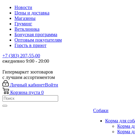
Новости
Цены и доставка
Магазины
Груминг
Ветклиника
Бонусная программа
Оптовым покупателям
Горсть в приют
+7 (383) 207-55-00
ежедневно 9:00 - 20:00
Гипермаркет зоотоваров
с лучшим ассортиментом
Личный кабинет
Войти
Корзина
пуста
0
Собаки
Корма для соб
Корма д
Корма д