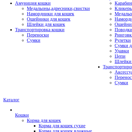
Амуниция кошки
Карабин
Медальоны,адресники,свистки
Кликеры
Намордники для кошек
Медальо
Ошейники для кошек
Наморд
Шлейки для кошек
Ошейник
Транспортировка кошки
Поводки
Переноски
Ринговк
Сумки
Рулетки
Сумки д
Удавки
Цепи
Шлейки 
Транспортиро
Аксессу
Перенос
Сумки
Каталог
Кошки
Корма для кошек
Корма для кошек сухие
Корма для кошек влажные