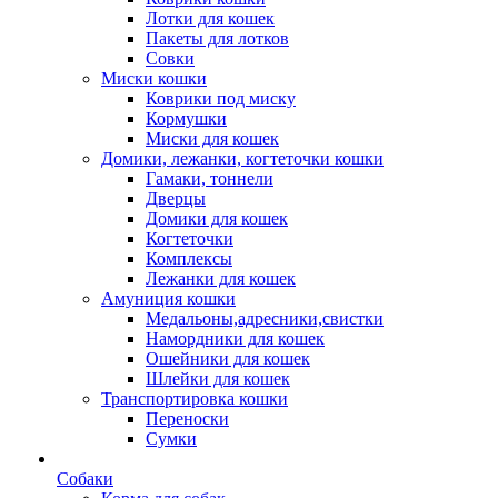
Лотки для кошек
Пакеты для лотков
Совки
Миски кошки
Коврики под миску
Кормушки
Миски для кошек
Домики, лежанки, когтеточки кошки
Гамаки, тоннели
Дверцы
Домики для кошек
Когтеточки
Комплексы
Лежанки для кошек
Амуниция кошки
Медальоны,адресники,свистки
Намордники для кошек
Ошейники для кошек
Шлейки для кошек
Транспортировка кошки
Переноски
Сумки
Собаки