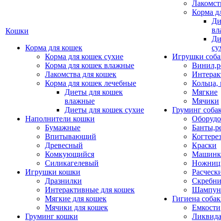
Лакомст
Корма д
Ди
вл
Кошки
Ди
Корма для кошек
су
Корма для кошек сухие
Игрушки соба
Корма для кошек влажные
Винил,р
Лакомства для кошек
Интерак
Корма для кошек лечебные
Кольца,
Диеты для кошек
Мягкие
влажные
Мячики
Диеты для кошек сухие
Груминг соба
Наполнители кошки
Оборудо
Бумажные
Банты,р
Впитывающий
Когтере
Древесный
Краски
Комкующийся
Машинки
Силикагелевый
Ножни
Игрушки кошки
Расческ
Дразнилки
Скребни
Интерактивные для кошек
Шампун
Мягкие для кошек
Гигиена соба
Мячики для кошек
Емкости
Груминг кошки
Ликвида