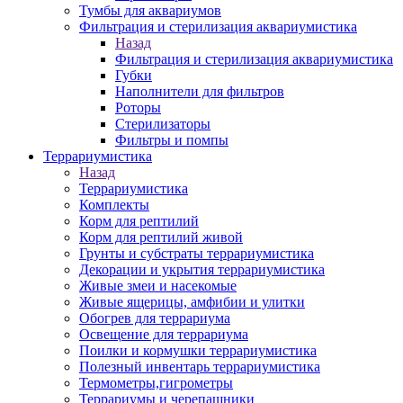
Тумбы для аквариумов
Фильтрация и стерилизация аквариумистика
Назад
Фильтрация и стерилизация аквариумистика
Губки
Наполнители для фильтров
Роторы
Стерилизаторы
Фильтры и помпы
Террариумистика
Назад
Террариумистика
Комплекты
Корм для рептилий
Корм для рептилий живой
Грунты и субстраты террариумистика
Декорации и укрытия террариумистика
Живые змеи и насекомые
Живые ящерицы, амфибии и улитки
Обогрев для террариума
Освещение для террариума
Поилки и кормушки террариумистика
Полезный инвентарь террариумистика
Термометры,гигрометры
Террариумы и черепашники