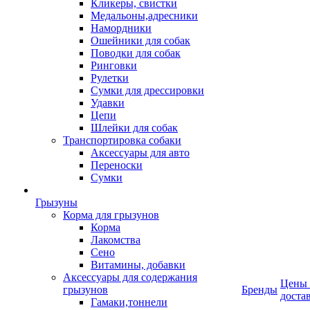
Кликеры, свистки
Медальоны,адресники
Намордники
Ошейники для собак
Поводки для собак
Ринговки
Рулетки
Сумки для дрессировки
Удавки
Цепи
Шлейки для собак
Транспортировка собаки
Аксессуары для авто
Переноски
Сумки
Грызуны
Корма для грызунов
Корма
Лакомства
Сено
Витамины, добавки
Аксессуары для содержания
Цены
грызунов
Бренды
доста
Гамаки,тоннели