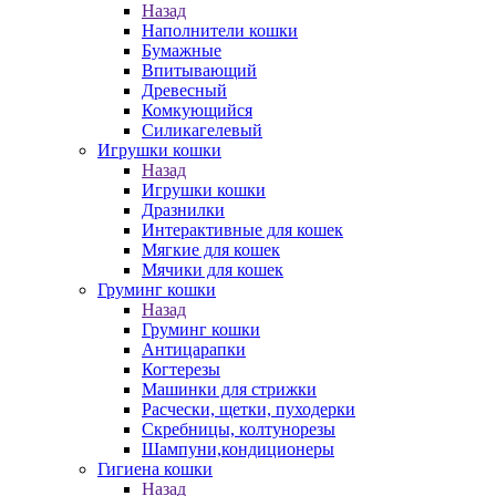
Назад
Наполнители кошки
Бумажные
Впитывающий
Древесный
Комкующийся
Силикагелевый
Игрушки кошки
Назад
Игрушки кошки
Дразнилки
Интерактивные для кошек
Мягкие для кошек
Мячики для кошек
Груминг кошки
Назад
Груминг кошки
Антицарапки
Когтерезы
Машинки для стрижки
Расчески, щетки, пуходерки
Скребницы, колтунорезы
Шампуни,кондиционеры
Гигиена кошки
Назад