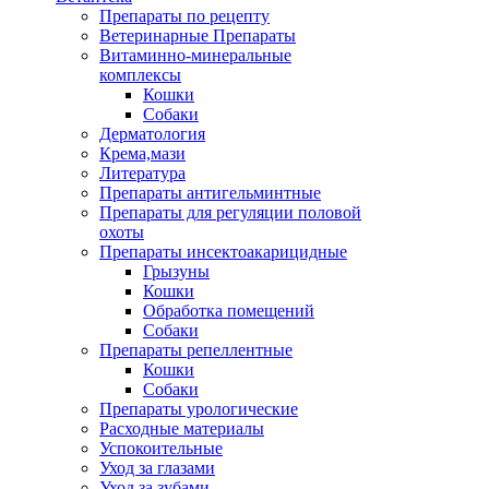
Препараты по рецепту
Ветеринарные Препараты
Витаминно-минеральные
комплексы
Кошки
Собаки
Дерматология
Крема,мази
Литература
Препараты антигельминтные
Препараты для регуляции половой
охоты
Препараты инсектоакарицидные
Грызуны
Кошки
Обработка помещений
Собаки
Препараты репеллентные
Кошки
Собаки
Препараты урологические
Расходные материалы
Успокоительные
Уход за глазами
Уход за зубами