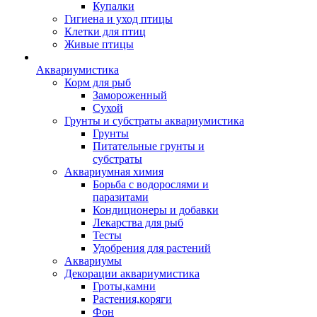
Купалки
Гигиена и уход птицы
Клетки для птиц
Живые птицы
Аквариумистика
Корм для рыб
Замороженный
Сухой
Грунты и субстраты аквариумистика
Грунты
Питательные грунты и
субстраты
Аквариумная химия
Борьба с водорослями и
паразитами
Кондиционеры и добавки
Лекарства для рыб
Тесты
Удобрения для растений
Аквариумы
Декорации аквариумистика
Гроты,камни
Растения,коряги
Фон