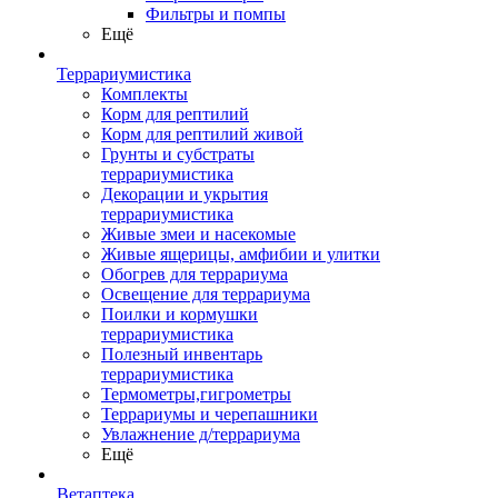
Фильтры и помпы
Ещё
Террариумистика
Комплекты
Корм для рептилий
Корм для рептилий живой
Грунты и субстраты
террариумистика
Декорации и укрытия
террариумистика
Живые змеи и насекомые
Живые ящерицы, амфибии и улитки
Обогрев для террариума
Освещение для террариума
Поилки и кормушки
террариумистика
Полезный инвентарь
террариумистика
Термометры,гигрометры
Террариумы и черепашники
Увлажнение д/террариума
Ещё
Ветаптека