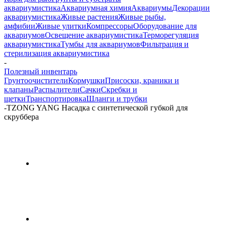
аквариумистика
Аквариумная химия
Аквариумы
Декорации
аквариумистика
Живые растения
Живые рыбы,
амфибии
Живые улитки
Компрессоры
Оборудование для
аквариумов
Освещение аквариумистика
Терморегуляция
аквариумистика
Тумбы для аквариумов
Фильтрация и
стерилизация аквариумистика
-
Полезный инвентарь
Грунтоочистители
Кормушки
Присоски, краники и
клапаны
Распылители
Сачки
Скребки и
щетки
Транспортировка
Шланги и трубки
-
TZONG YANG Насадка с синтетической губкой для
скруббера