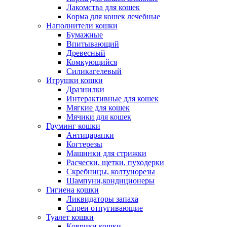
Лакомства для кошек
Корма для кошек лечебные
Наполнители кошки
Бумажные
Впитывающий
Древесный
Комкующийся
Силикагелевый
Игрушки кошки
Дразнилки
Интерактивные для кошек
Мягкие для кошек
Мячики для кошек
Груминг кошки
Антицарапки
Когтерезы
Машинки для стрижки
Расчески, щетки, пуходерки
Скребницы, колтунорезы
Шампуни,кондиционеры
Гигиена кошки
Ликвидаторы запаха
Спреи отпугивающие
Туалет кошки
Коврики кошки