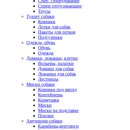
Спец. Оборудование
Спреи отпугивающие
Трусы
Туалет собаки
Коврики
Лотки для собак
Пакеты для лотков
Подгузники
Одежда, обувь
Обувь
Одежда
Домики, лежанки, клетки
Вольеры, палатки
Домики для собак
Лежанки для собак
Лестницы
Миски собаки
Коврики под миску
Контейнеры
Кормушки
Миски
Миски на подставке
Поилки
Амуниция собаки
Карабины,вертлюги