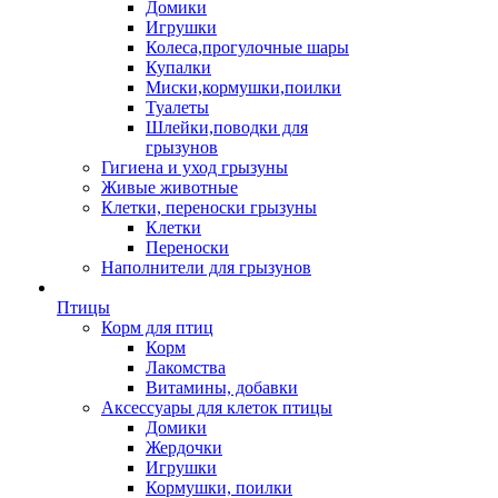
Домики
Игрушки
Колеса,прогулочные шары
Купалки
Миски,кормушки,поилки
Туалеты
Шлейки,поводки для
грызунов
Гигиена и уход грызуны
Живые животные
Клетки, переноски грызуны
Клетки
Переноски
Наполнители для грызунов
Птицы
Корм для птиц
Корм
Лакомства
Витамины, добавки
Аксессуары для клеток птицы
Домики
Жердочки
Игрушки
Кормушки, поилки