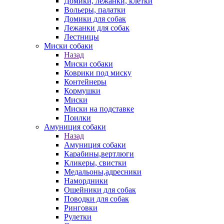
Домики, лежанки, клетки
Вольеры, палатки
Домики для собак
Лежанки для собак
Лестницы
Миски собаки
Назад
Миски собаки
Коврики под миску
Контейнеры
Кормушки
Миски
Миски на подставке
Поилки
Амуниция собаки
Назад
Амуниция собаки
Карабины,вертлюги
Кликеры, свистки
Медальоны,адресники
Намордники
Ошейники для собак
Поводки для собак
Ринговки
Рулетки