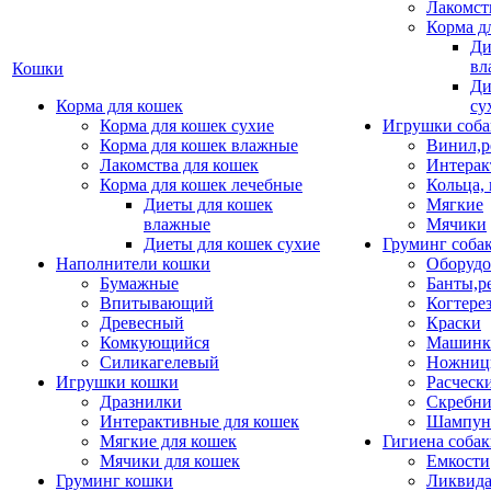
Лакомст
Корма д
Ди
вл
Кошки
Ди
Корма для кошек
су
Корма для кошек сухие
Игрушки соба
Корма для кошек влажные
Винил,р
Лакомства для кошек
Интерак
Корма для кошек лечебные
Кольца,
Диеты для кошек
Мягкие
влажные
Мячики
Диеты для кошек сухие
Груминг соба
Наполнители кошки
Оборудо
Бумажные
Банты,р
Впитывающий
Когтере
Древесный
Краски
Комкующийся
Машинки
Силикагелевый
Ножни
Игрушки кошки
Расческ
Дразнилки
Скребни
Интерактивные для кошек
Шампун
Мягкие для кошек
Гигиена соба
Мячики для кошек
Емкости
Груминг кошки
Ликвида