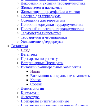
Декорации и укрытия террариумистика
Живые змеи и насекомые
Живые ящерицы, амфибии и улитки
Обогрев для террариума
Освещение для террариума
Поилки и кормушки террариумистика
Полезный инвентарь террариумистика
Термометры,гигрометры
Террариумы и черепашники
Увлажнение д/террариума
Ветаптека
Назад
Ветаптека
Препараты по рецепту
Ветеринарные Препараты
Витаминно-минеральные комплексы
Назад
Витаминно-минеральные комплексы
Кошки
Собаки
Дерматология
Крема,мази
Литература
Препараты антигельминтные
Препараты для регуляции половой охоты