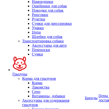
Намордники
Ошейники для собак
Поводки для собак
Ринговки
Рулетки
Сумки для дрессировки
Удавки
Цепи
Шлейки для собак
Транспортировка собаки
Аксессуары для авто
Переноски
Сумки
Грызуны
Корма для грызунов
Корма
Лакомства
Сено
Цены
Витамины, добавки
Бренды
доста
Аксессуары для содержания
грызунов