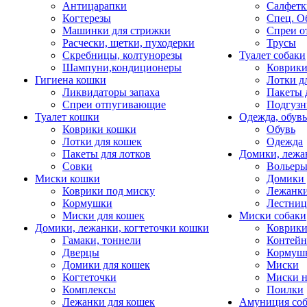
Антицарапки
Салфетк
Когтерезы
Спец. О
Машинки для стрижки
Спреи о
Расчески, щетки, пуходерки
Трусы
Скребницы, колтунорезы
Туалет собаки
Шампуни,кондиционеры
Коврик
Гигиена кошки
Лотки д
Ликвидаторы запаха
Пакеты 
Спреи отпугивающие
Подгузн
Туалет кошки
Одежда, обувь
Коврики кошки
Обувь
Лотки для кошек
Одежда
Пакеты для лотков
Домики, лежа
Совки
Вольеры
Миски кошки
Домики 
Коврики под миску
Лежанки
Кормушки
Лестни
Миски для кошек
Миски собаки
Домики, лежанки, когтеточки кошки
Коврики
Гамаки, тоннели
Контей
Дверцы
Кормуш
Домики для кошек
Миски
Когтеточки
Миски н
Комплексы
Поилки
Лежанки для кошек
Амуниция со