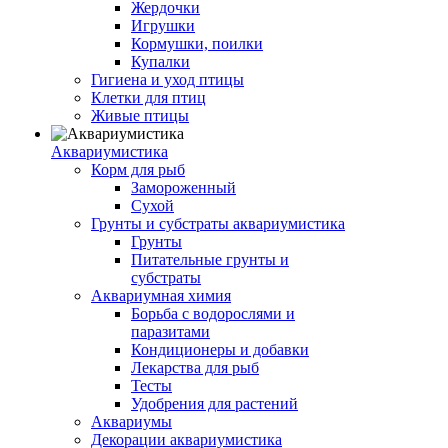
Жердочки
Игрушки
Кормушки, поилки
Купалки
Гигиена и уход птицы
Клетки для птиц
Живые птицы
Аквариумистика
Корм для рыб
Замороженный
Сухой
Грунты и субстраты аквариумистика
Грунты
Питательные грунты и
субстраты
Аквариумная химия
Борьба с водорослями и
паразитами
Кондиционеры и добавки
Лекарства для рыб
Тесты
Удобрения для растений
Аквариумы
Декорации аквариумистика