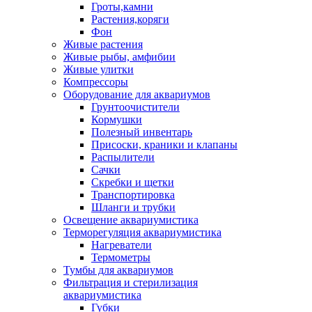
Гроты,камни
Растения,коряги
Фон
Живые растения
Живые рыбы, амфибии
Живые улитки
Компрессоры
Оборудование для аквариумов
Грунтоочистители
Кормушки
Полезный инвентарь
Присоски, краники и клапаны
Распылители
Сачки
Скребки и щетки
Транспортировка
Шланги и трубки
Освещение аквариумистика
Терморегуляция аквариумистика
Нагреватели
Термометры
Тумбы для аквариумов
Фильтрация и стерилизация
аквариумистика
Губки