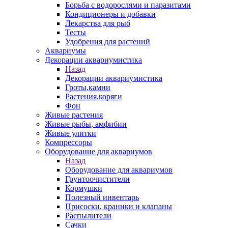
Борьба с водорослями и паразитами
Кондиционеры и добавки
Лекарства для рыб
Тесты
Удобрения для растений
Аквариумы
Декорации аквариумистика
Назад
Декорации аквариумистика
Гроты,камни
Растения,коряги
Фон
Живые растения
Живые рыбы, амфибии
Живые улитки
Компрессоры
Оборудование для аквариумов
Назад
Оборудование для аквариумов
Грунтоочистители
Кормушки
Полезный инвентарь
Присоски, краники и клапаны
Распылители
Сачки