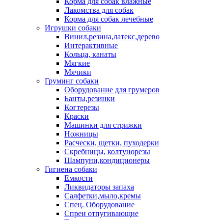
Корма для собак влажные
Лакомства для собак
Корма для собак лечебные
Игрушки собаки
Винил,резина,латекс,дерево
Интерактивные
Кольца, канаты
Мягкие
Мячики
Груминг собаки
Оборудование для грумеров
Банты,резинки
Когтерезы
Краски
Машинки для стрижки
Ножницы
Расчески, щетки, пуходерки
Скребницы, колтунорезы
Шампуни,кондиционеры
Гигиена собаки
Емкости
Ликвидаторы запаха
Салфетки,мыло,кремы
Спец. Оборудование
Спреи отпугивающие