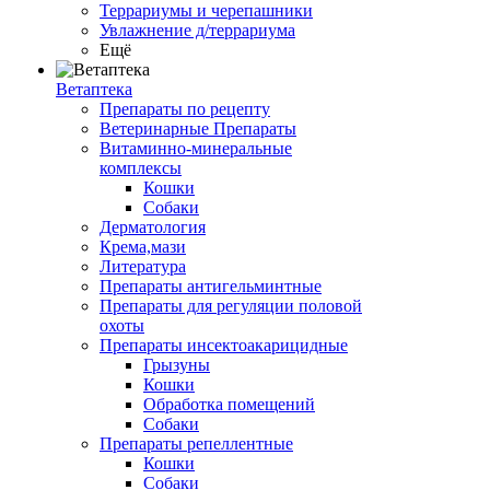
Террариумы и черепашники
Увлажнение д/террариума
Ещё
Ветаптека
Препараты по рецепту
Ветеринарные Препараты
Витаминно-минеральные
комплексы
Кошки
Собаки
Дерматология
Крема,мази
Литература
Препараты антигельминтные
Препараты для регуляции половой
охоты
Препараты инсектоакарицидные
Грызуны
Кошки
Обработка помещений
Собаки
Препараты репеллентные
Кошки
Собаки