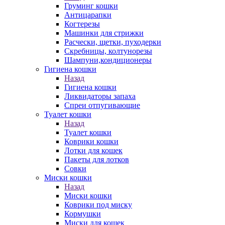
Груминг кошки
Антицарапки
Когтерезы
Машинки для стрижки
Расчески, щетки, пуходерки
Скребницы, колтунорезы
Шампуни,кондиционеры
Гигиена кошки
Назад
Гигиена кошки
Ликвидаторы запаха
Спреи отпугивающие
Туалет кошки
Назад
Туалет кошки
Коврики кошки
Лотки для кошек
Пакеты для лотков
Совки
Миски кошки
Назад
Миски кошки
Коврики под миску
Кормушки
Миски для кошек