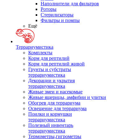
Наполнители для фильтров
Роторы
Стерилизаторы
Фильтры и помпы
Ещё
Террариумистика
Комплекты
Корм для рептилий
Корм для рептилий живой
Грунты и субстраты
террариумистика
Декорации и укрытия
террариумистика
Живые змеи и насекомые
Живые ящерицы, амфибии и улитки
Обогрев для террариума
Освещение для террариума
Поилки и кормушки
террариумистика
Полезный инвентарь
террариумистика
Термометры,гигрометры