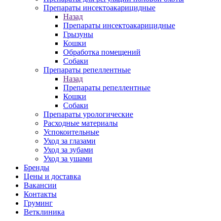
Препараты инсектоакарицидные
Назад
Препараты инсектоакарицидные
Грызуны
Кошки
Обработка помещений
Собаки
Препараты репеллентные
Назад
Препараты репеллентные
Кошки
Собаки
Препараты урологические
Расходные материалы
Успокоительные
Уход за глазами
Уход за зубами
Уход за ушами
Бренды
Цены и доставка
Вакансии
Контакты
Груминг
Ветклиника