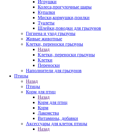
Игрушки
Колеса,прогулочные шары
Купалки
Миски,кормушки,поилки
Туалеты
Шлейки,поводки для грызунов
Гигиена и уход грызуны
Живые животные
Клетки, переноски грызуны
Назад
Клетки, переноски грызуны
Клетки
Переноски
Наполнители для грызунов
Птицы
Назад
Птицы
Корм для птиц
Назад
Корм для птиц
Корм
Лакомства
Витамины, добавки
Аксессуары для клеток птицы
Назад