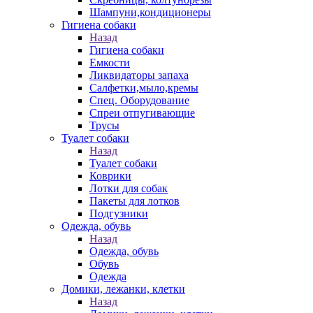
Шампуни,кондиционеры
Гигиена собаки
Назад
Гигиена собаки
Емкости
Ликвидаторы запаха
Салфетки,мыло,кремы
Спец. Оборудование
Спреи отпугивающие
Трусы
Туалет собаки
Назад
Туалет собаки
Коврики
Лотки для собак
Пакеты для лотков
Подгузники
Одежда, обувь
Назад
Одежда, обувь
Обувь
Одежда
Домики, лежанки, клетки
Назад