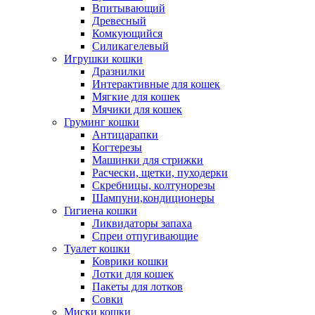
Впитывающий
Древесный
Комкующийся
Силикагелевый
Игрушки кошки
Дразнилки
Интерактивные для кошек
Мягкие для кошек
Мячики для кошек
Груминг кошки
Антицарапки
Когтерезы
Машинки для стрижки
Расчески, щетки, пуходерки
Скребницы, колтунорезы
Шампуни,кондиционеры
Гигиена кошки
Ликвидаторы запаха
Спреи отпугивающие
Туалет кошки
Коврики кошки
Лотки для кошек
Пакеты для лотков
Совки
Миски кошки