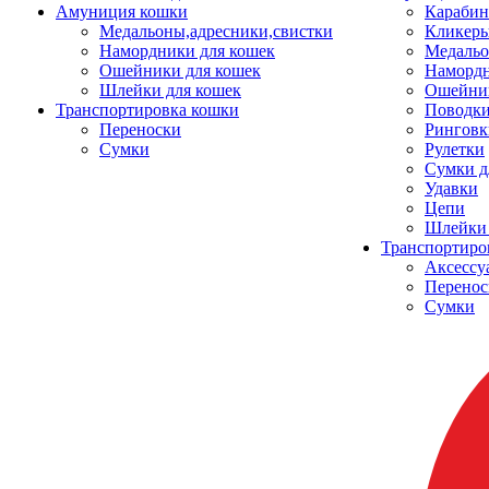
Амуниция кошки
Карабин
Медальоны,адресники,свистки
Кликеры
Намордники для кошек
Медальо
Ошейники для кошек
Наморд
Шлейки для кошек
Ошейник
Транспортировка кошки
Поводки
Переноски
Ринговк
Сумки
Рулетки
Сумки д
Удавки
Цепи
Шлейки 
Транспортиро
Аксессу
Перенос
Сумки