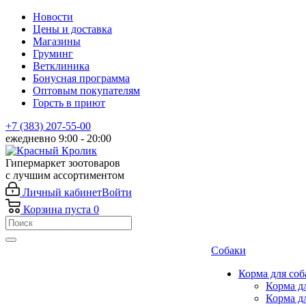
Новости
Цены и доставка
Магазины
Груминг
Ветклиника
Бонусная программа
Оптовым покупателям
Горсть в приют
+7 (383) 207-55-00
ежедневно 9:00 - 20:00
Гипермаркет зоотоваров
с лучшим ассортиментом
Личный кабинет
Войти
Корзина
пуста
0
Собаки
Корма для соб
Корма д
Корма д