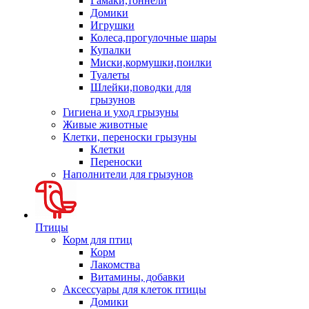
Гамаки,тоннели
Домики
Игрушки
Колеса,прогулочные шары
Купалки
Миски,кормушки,поилки
Туалеты
Шлейки,поводки для
грызунов
Гигиена и уход грызуны
Живые животные
Клетки, переноски грызуны
Клетки
Переноски
Наполнители для грызунов
Птицы
Корм для птиц
Корм
Лакомства
Витамины, добавки
Аксессуары для клеток птицы
Домики