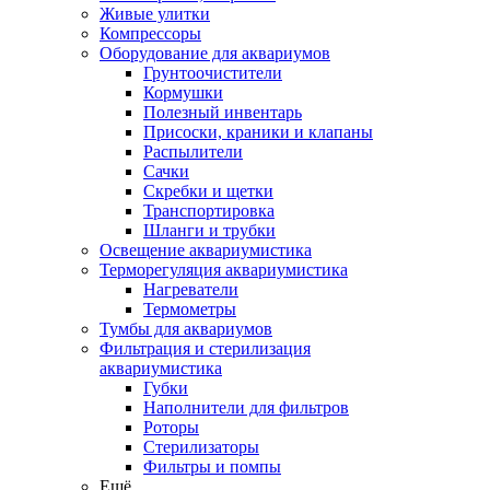
Живые улитки
Компрессоры
Оборудование для аквариумов
Грунтоочистители
Кормушки
Полезный инвентарь
Присоски, краники и клапаны
Распылители
Сачки
Скребки и щетки
Транспортировка
Шланги и трубки
Освещение аквариумистика
Терморегуляция аквариумистика
Нагреватели
Термометры
Тумбы для аквариумов
Фильтрация и стерилизация
аквариумистика
Губки
Наполнители для фильтров
Роторы
Стерилизаторы
Фильтры и помпы
Ещё