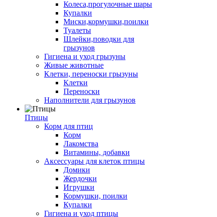
Колеса,прогулочные шары
Купалки
Миски,кормушки,поилки
Туалеты
Шлейки,поводки для
грызунов
Гигиена и уход грызуны
Живые животные
Клетки, переноски грызуны
Клетки
Переноски
Наполнители для грызунов
Птицы
Корм для птиц
Корм
Лакомства
Витамины, добавки
Аксессуары для клеток птицы
Домики
Жердочки
Игрушки
Кормушки, поилки
Купалки
Гигиена и уход птицы