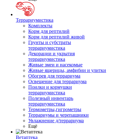
Террариумистика
Комплекты
Корм для рептилий
Корм для рептилий живой
Грунты и субстраты
террариумистика
Декорации и укрытия
террариумистика
Живые змеи и насекомые
Живые ящерицы, амфибии и улитки
Обогрев для террариума
Освещение для террариума
Поилки и кормушки
террариумистика
Полезный инвентарь
террариумистика
Термометры,гигрометры
Террариумы и черепашники
Увлажнение д/террариума
Ещё
Ветаптека