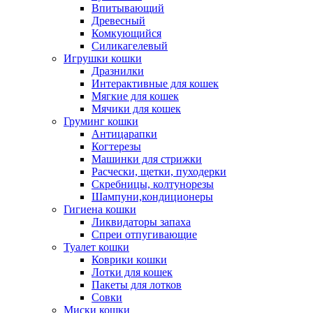
Впитывающий
Древесный
Комкующийся
Силикагелевый
Игрушки кошки
Дразнилки
Интерактивные для кошек
Мягкие для кошек
Мячики для кошек
Груминг кошки
Антицарапки
Когтерезы
Машинки для стрижки
Расчески, щетки, пуходерки
Скребницы, колтунорезы
Шампуни,кондиционеры
Гигиена кошки
Ликвидаторы запаха
Спреи отпугивающие
Туалет кошки
Коврики кошки
Лотки для кошек
Пакеты для лотков
Совки
Миски кошки