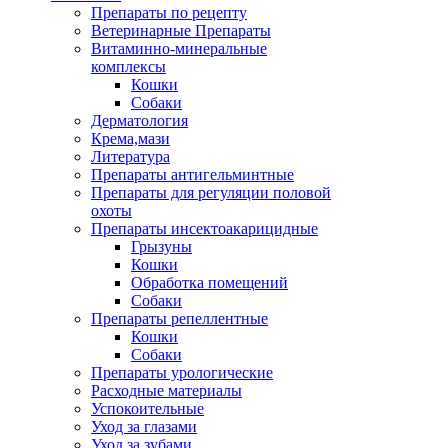
Препараты по рецепту
Ветеринарные Препараты
Витаминно-минеральные
комплексы
Кошки
Собаки
Дерматология
Крема,мази
Литература
Препараты антигельминтные
Препараты для регуляции половой
охоты
Препараты инсектоакарицидные
Грызуны
Кошки
Обработка помещений
Собаки
Препараты репеллентные
Кошки
Собаки
Препараты урологические
Расходные материалы
Успокоительные
Уход за глазами
Уход за зубами