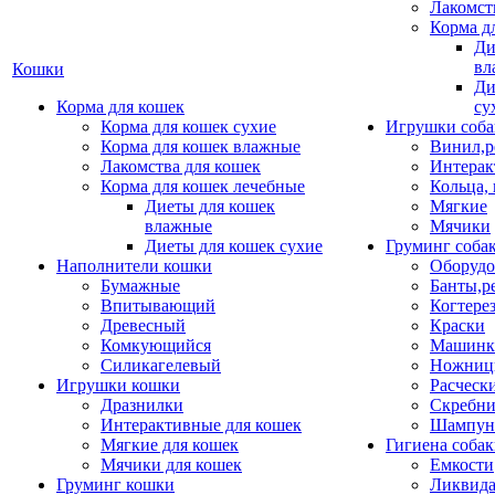
Лакомст
Корма д
Ди
вл
Кошки
Ди
Корма для кошек
су
Корма для кошек сухие
Игрушки соба
Корма для кошек влажные
Винил,р
Лакомства для кошек
Интерак
Корма для кошек лечебные
Кольца,
Диеты для кошек
Мягкие
влажные
Мячики
Диеты для кошек сухие
Груминг соба
Наполнители кошки
Оборудо
Бумажные
Банты,р
Впитывающий
Когтере
Древесный
Краски
Комкующийся
Машинки
Силикагелевый
Ножни
Игрушки кошки
Расческ
Дразнилки
Скребни
Интерактивные для кошек
Шампун
Мягкие для кошек
Гигиена соба
Мячики для кошек
Емкости
Груминг кошки
Ликвида