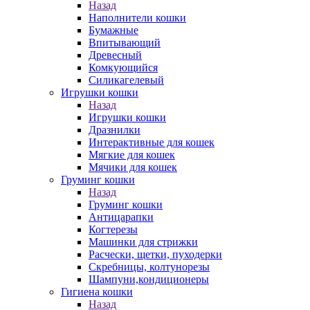
Назад
Наполнители кошки
Бумажные
Впитывающий
Древесный
Комкующийся
Силикагелевый
Игрушки кошки
Назад
Игрушки кошки
Дразнилки
Интерактивные для кошек
Мягкие для кошек
Мячики для кошек
Груминг кошки
Назад
Груминг кошки
Антицарапки
Когтерезы
Машинки для стрижки
Расчески, щетки, пуходерки
Скребницы, колтунорезы
Шампуни,кондиционеры
Гигиена кошки
Назад