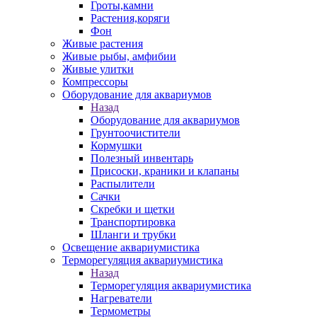
Гроты,камни
Растения,коряги
Фон
Живые растения
Живые рыбы, амфибии
Живые улитки
Компрессоры
Оборудование для аквариумов
Назад
Оборудование для аквариумов
Грунтоочистители
Кормушки
Полезный инвентарь
Присоски, краники и клапаны
Распылители
Сачки
Скребки и щетки
Транспортировка
Шланги и трубки
Освещение аквариумистика
Терморегуляция аквариумистика
Назад
Терморегуляция аквариумистика
Нагреватели
Термометры