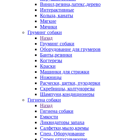
Винил,резина,латекс,дерево
Интерактивные
Кольца, канаты
Мягкие
Мячики
Груминг собаки
Назад
Груминг собаки
Оборудование для грумеров
Банты,резинки
Когтерезы
Краски
Машинки для стрижки
Ножницы
Расчески, щетки, пуходерки
Скребницы, колтунорезы
Шампуни,кондиционеры
Гигиена собаки
Назад
Гигиена собаки
Емкости
Ликвидаторы запаха
Салфетки,мыло,кремы
Спец. Оборудование
Спреи отпугивающие