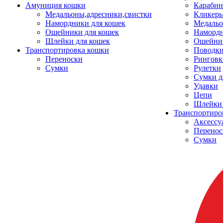
Амуниция кошки
Карабин
Медальоны,адресники,свистки
Кликеры
Намордники для кошек
Медальо
Ошейники для кошек
Наморд
Шлейки для кошек
Ошейник
Транспортировка кошки
Поводки
Переноски
Ринговк
Сумки
Рулетки
Сумки д
Удавки
Цепи
Шлейки 
Транспортиро
Аксессу
Перенос
Сумки