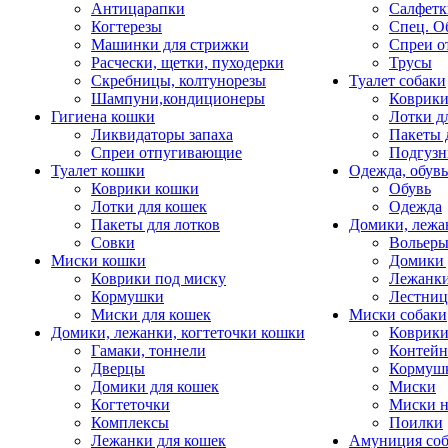
Антицарапки
Салфетк
Когтерезы
Спец. О
Машинки для стрижки
Спреи о
Расчески, щетки, пуходерки
Трусы
Скребницы, колтунорезы
Туалет собаки
Шампуни,кондиционеры
Коврик
Гигиена кошки
Лотки д
Ликвидаторы запаха
Пакеты 
Спреи отпугивающие
Подгузн
Туалет кошки
Одежда, обувь
Коврики кошки
Обувь
Лотки для кошек
Одежда
Пакеты для лотков
Домики, лежа
Совки
Вольеры
Миски кошки
Домики 
Коврики под миску
Лежанки
Кормушки
Лестни
Миски для кошек
Миски собаки
Домики, лежанки, когтеточки кошки
Коврики
Гамаки, тоннели
Контей
Дверцы
Кормуш
Домики для кошек
Миски
Когтеточки
Миски н
Комплексы
Поилки
Лежанки для кошек
Амуниция со