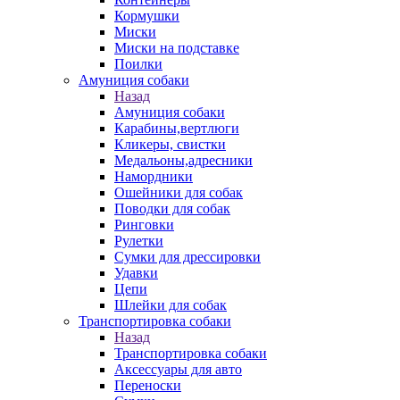
Кормушки
Миски
Миски на подставке
Поилки
Амуниция собаки
Назад
Амуниция собаки
Карабины,вертлюги
Кликеры, свистки
Медальоны,адресники
Намордники
Ошейники для собак
Поводки для собак
Ринговки
Рулетки
Сумки для дрессировки
Удавки
Цепи
Шлейки для собак
Транспортировка собаки
Назад
Транспортировка собаки
Аксессуары для авто
Переноски