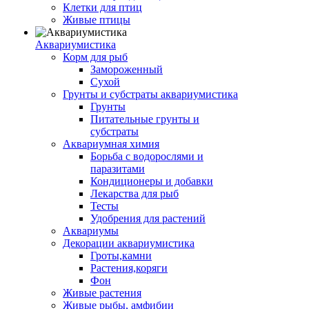
Клетки для птиц
Живые птицы
Аквариумистика
Корм для рыб
Замороженный
Сухой
Грунты и субстраты аквариумистика
Грунты
Питательные грунты и
субстраты
Аквариумная химия
Борьба с водорослями и
паразитами
Кондиционеры и добавки
Лекарства для рыб
Тесты
Удобрения для растений
Аквариумы
Декорации аквариумистика
Гроты,камни
Растения,коряги
Фон
Живые растения
Живые рыбы, амфибии