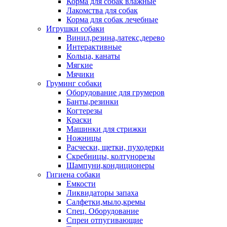
Корма для собак влажные
Лакомства для собак
Корма для собак лечебные
Игрушки собаки
Винил,резина,латекс,дерево
Интерактивные
Кольца, канаты
Мягкие
Мячики
Груминг собаки
Оборудование для грумеров
Банты,резинки
Когтерезы
Краски
Машинки для стрижки
Ножницы
Расчески, щетки, пуходерки
Скребницы, колтунорезы
Шампуни,кондиционеры
Гигиена собаки
Емкости
Ликвидаторы запаха
Салфетки,мыло,кремы
Спец. Оборудование
Спреи отпугивающие