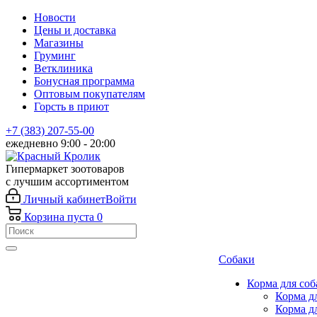
Новости
Цены и доставка
Магазины
Груминг
Ветклиника
Бонусная программа
Оптовым покупателям
Горсть в приют
+7 (383) 207-55-00
ежедневно 9:00 - 20:00
Гипермаркет зоотоваров
с лучшим ассортиментом
Личный кабинет
Войти
Корзина
пуста
0
Собаки
Корма для соб
Корма д
Корма д