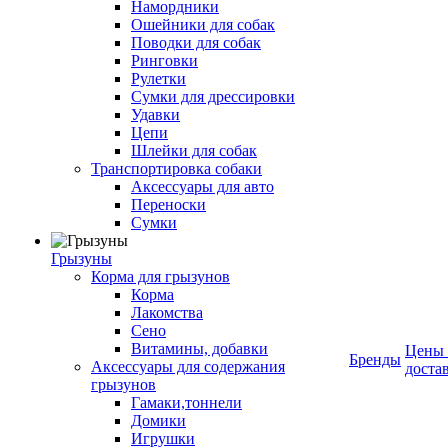
Намордники
Ошейники для собак
Поводки для собак
Ринговки
Рулетки
Сумки для дрессировки
Удавки
Цепи
Шлейки для собак
Транспортировка собаки
Аксессуары для авто
Переноски
Сумки
Грызуны
Корма для грызунов
Корма
Лакомства
Сено
Витамины, добавки
Цены
Бренды
Аксессуары для содержания
доста
грызунов
Гамаки,тоннели
Домики
Игрушки