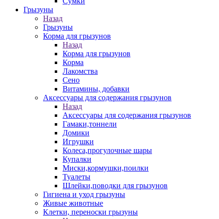
Сумки
Грызуны
Назад
Грызуны
Корма для грызунов
Назад
Корма для грызунов
Корма
Лакомства
Сено
Витамины, добавки
Аксессуары для содержания грызунов
Назад
Аксессуары для содержания грызунов
Гамаки,тоннели
Домики
Игрушки
Колеса,прогулочные шары
Купалки
Миски,кормушки,поилки
Туалеты
Шлейки,поводки для грызунов
Гигиена и уход грызуны
Живые животные
Клетки, переноски грызуны