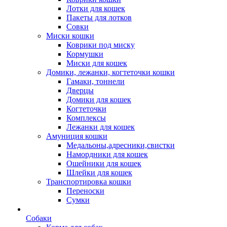
Лотки для кошек
Пакеты для лотков
Совки
Миски кошки
Коврики под миску
Кормушки
Миски для кошек
Домики, лежанки, когтеточки кошки
Гамаки, тоннели
Дверцы
Домики для кошек
Когтеточки
Комплексы
Лежанки для кошек
Амуниция кошки
Медальоны,адресники,свистки
Намордники для кошек
Ошейники для кошек
Шлейки для кошек
Транспортировка кошки
Переноски
Сумки
Собаки