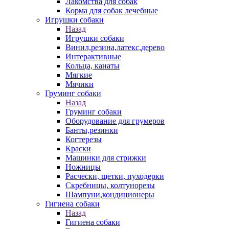
Лакомства для собак
Корма для собак лечебные
Игрушки собаки
Назад
Игрушки собаки
Винил,резина,латекс,дерево
Интерактивные
Кольца, канаты
Мягкие
Мячики
Груминг собаки
Назад
Груминг собаки
Оборудование для грумеров
Банты,резинки
Когтерезы
Краски
Машинки для стрижки
Ножницы
Расчески, щетки, пуходерки
Скребницы, колтунорезы
Шампуни,кондиционеры
Гигиена собаки
Назад
Гигиена собаки