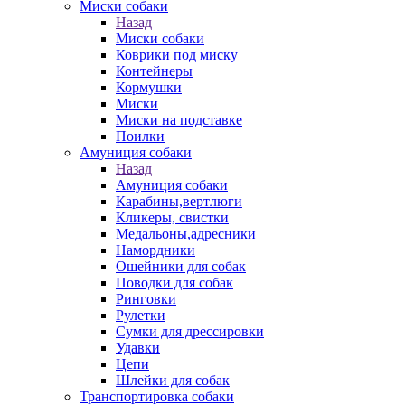
Миски собаки
Назад
Миски собаки
Коврики под миску
Контейнеры
Кормушки
Миски
Миски на подставке
Поилки
Амуниция собаки
Назад
Амуниция собаки
Карабины,вертлюги
Кликеры, свистки
Медальоны,адресники
Намордники
Ошейники для собак
Поводки для собак
Ринговки
Рулетки
Сумки для дрессировки
Удавки
Цепи
Шлейки для собак
Транспортировка собаки