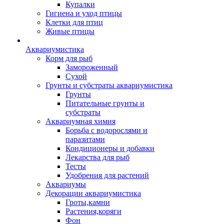
Купалки
Гигиена и уход птицы
Клетки для птиц
Живые птицы
Аквариумистика
Корм для рыб
Замороженный
Сухой
Грунты и субстраты аквариумистика
Грунты
Питательные грунты и
субстраты
Аквариумная химия
Борьба с водорослями и
паразитами
Кондиционеры и добавки
Лекарства для рыб
Тесты
Удобрения для растений
Аквариумы
Декорации аквариумистика
Гроты,камни
Растения,коряги
Фон