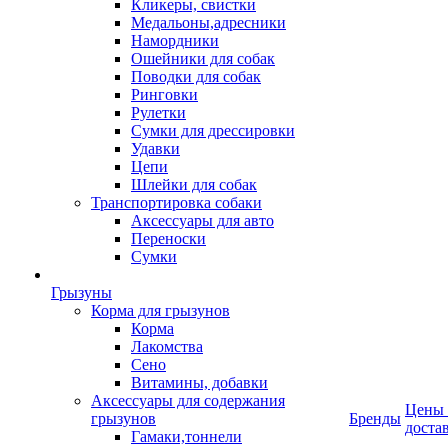
Кликеры, свистки
Медальоны,адресники
Намордники
Ошейники для собак
Поводки для собак
Ринговки
Рулетки
Сумки для дрессировки
Удавки
Цепи
Шлейки для собак
Транспортировка собаки
Аксессуары для авто
Переноски
Сумки
Грызуны
Корма для грызунов
Корма
Лакомства
Сено
Витамины, добавки
Аксессуары для содержания
Цены
грызунов
Бренды
доста
Гамаки,тоннели