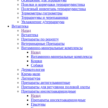
Освещение для террариума
Поилки и кормушки террариумистика
Полезный инвентарь террариумистика
Термометры,гигрометры
Террариумы и черепашники
Увлажнение д/террариума
Ветаптека
Назад
Ветаптека
Препараты по рецепту
Ветеринарные Препараты
Витаминно-минеральные комплексы
Назад
Витаминно-минеральные комплексы
Кошки
Собаки
Дерматология
Крема,мази
Литература
Препараты антигельминтные
Препараты для регуляции половой охоты
Препараты инсектоакарицидные
Назад
Препараты инсектоакарицидные
Грызуны