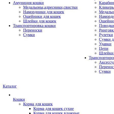
Амуниция кошки
Карабин
Медальоны,адресники,свистки
Кликеры
Намордники для кошек
Медальо
Ошейники для кошек
Наморд
Шлейки для кошек
Ошейник
Транспортировка кошки
Поводки
Переноски
Ринговк
Сумки
Рулетки
Сумки д
Удавки
Цепи
Шлейки 
Транспортиро
Аксессу
Перенос
Сумки
Каталог
Кошки
Корма для кошек
Корма для кошек сухие
Корма для кошек влажные