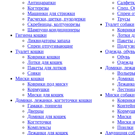
Антицарапки
Салфетк
Когтерезы
Спец. О
Машинки для стрижки
Спреи о
Расчески, щетки, пуходерки
Трусы
Скребницы, колтунорезы
Туалет собаки
Шампуни,кондиционеры
Коврик
Гигиена кошки
Лотки д
Ликвидаторы запаха
Пакеты 
Спреи отпугивающие
Подгузн
Туалет кошки
Одежда, обувь
Коврики кошки
Обувь
Лотки для кошек
Одежда
Пакеты для лотков
Домики, лежа
Совки
Вольеры
Миски кошки
Домики 
Коврики под миску
Лежанки
Кормушки
Лестни
Миски для кошек
Миски собаки
Домики, лежанки, когтеточки кошки
Коврики
Гамаки, тоннели
Контей
Дверцы
Кормуш
Домики для кошек
Миски
Когтеточки
Миски н
Комплексы
Поилки
Лежанки для кошек
Амуниция со