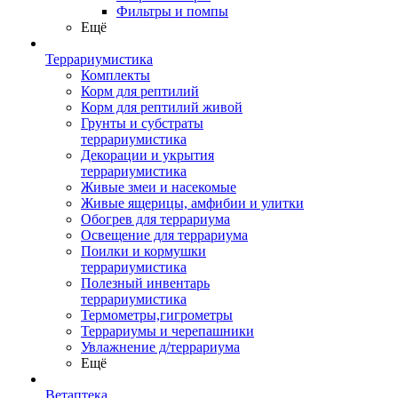
Фильтры и помпы
Ещё
Террариумистика
Комплекты
Корм для рептилий
Корм для рептилий живой
Грунты и субстраты
террариумистика
Декорации и укрытия
террариумистика
Живые змеи и насекомые
Живые ящерицы, амфибии и улитки
Обогрев для террариума
Освещение для террариума
Поилки и кормушки
террариумистика
Полезный инвентарь
террариумистика
Термометры,гигрометры
Террариумы и черепашники
Увлажнение д/террариума
Ещё
Ветаптека