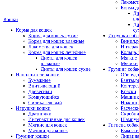
Лакомст
Корма д
Ди
вл
Кошки
Ди
Корма для кошек
су
Корма для кошек сухие
Игрушки соба
Корма для кошек влажные
Винил,р
Лакомства для кошек
Интерак
Корма для кошек лечебные
Кольца,
Диеты для кошек
Мягкие
влажные
Мячики
Диеты для кошек сухие
Груминг соба
Наполнители кошки
Оборудо
Бумажные
Банты,р
Впитывающий
Когтере
Древесный
Краски
Комкующийся
Машинки
Силикагелевый
Ножни
Игрушки кошки
Расческ
Дразнилки
Скребни
Интерактивные для кошек
Шампун
Мягкие для кошек
Гигиена соба
Мячики для кошек
Емкости
Груминг кошки
Ликвида