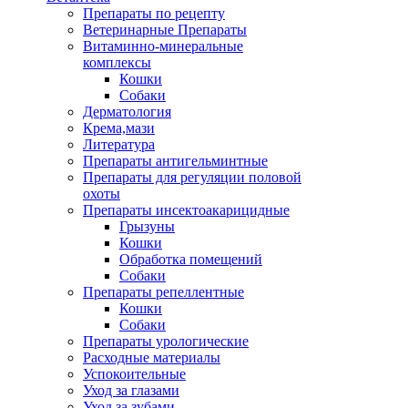
Препараты по рецепту
Ветеринарные Препараты
Витаминно-минеральные
комплексы
Кошки
Собаки
Дерматология
Крема,мази
Литература
Препараты антигельминтные
Препараты для регуляции половой
охоты
Препараты инсектоакарицидные
Грызуны
Кошки
Обработка помещений
Собаки
Препараты репеллентные
Кошки
Собаки
Препараты урологические
Расходные материалы
Успокоительные
Уход за глазами
Уход за зубами