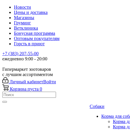
Новости
Цены и доставка
Магазины
Груминг
Ветклиника
Бонусная программа
Оптовым покупателям
Горсть в приют
+7 (383) 207-55-00
ежедневно 9:00 - 20:00
Гипермаркет зоотоваров
с лучшим ассортиментом
Личный кабинет
Войти
Корзина
пуста
0
Собаки
Корма для соб
Корма д
Корма д