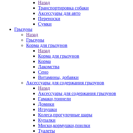
Назад
Транспортировка собаки
Аксессуары для авто
Переноски
Сумки
Грызуны
Назад
Грызуны
Корма для грызунов
Назад
Корма для грызунов
Корма
Лакомства
Сено
Витамины, добавки
Аксессуары для содержания грызунов
Назад
Аксессуары для содержания грызунов
Гамаки,тоннели
Домики
Игрушки
Колеса,прогулочные шары
Купалки
Миски,кормушки,поилки
Туалеты