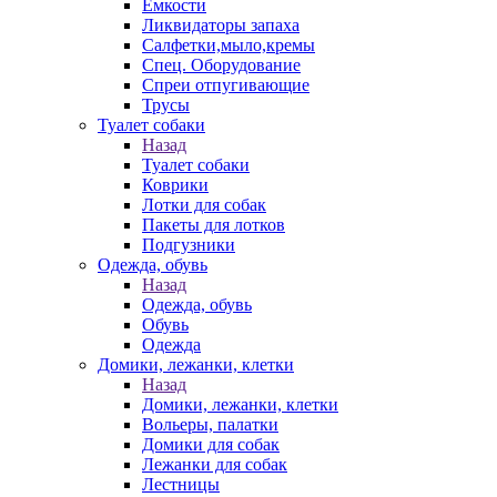
Емкости
Ликвидаторы запаха
Салфетки,мыло,кремы
Спец. Оборудование
Спреи отпугивающие
Трусы
Туалет собаки
Назад
Туалет собаки
Коврики
Лотки для собак
Пакеты для лотков
Подгузники
Одежда, обувь
Назад
Одежда, обувь
Обувь
Одежда
Домики, лежанки, клетки
Назад
Домики, лежанки, клетки
Вольеры, палатки
Домики для собак
Лежанки для собак
Лестницы