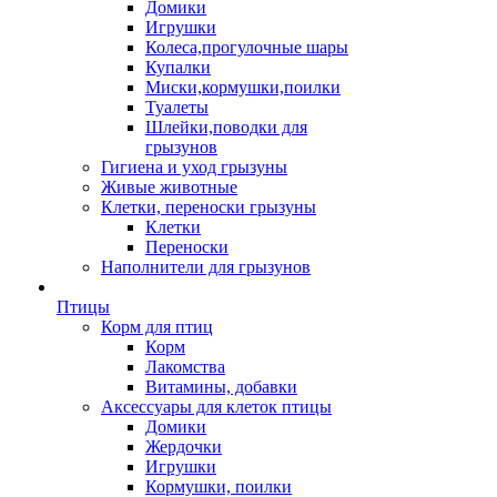
Домики
Игрушки
Колеса,прогулочные шары
Купалки
Миски,кормушки,поилки
Туалеты
Шлейки,поводки для
грызунов
Гигиена и уход грызуны
Живые животные
Клетки, переноски грызуны
Клетки
Переноски
Наполнители для грызунов
Птицы
Корм для птиц
Корм
Лакомства
Витамины, добавки
Аксессуары для клеток птицы
Домики
Жердочки
Игрушки
Кормушки, поилки