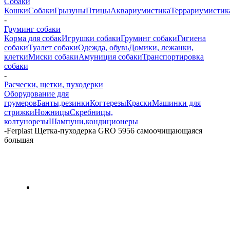
Собаки
Кошки
Собаки
Грызуны
Птицы
Аквариумистика
Террариумистик
-
Груминг собаки
Корма для собак
Игрушки собаки
Груминг собаки
Гигиена
собаки
Туалет собаки
Одежда, обувь
Домики, лежанки,
клетки
Миски собаки
Амуниция собаки
Транспортировка
собаки
-
Расчески, щетки, пуходерки
Оборудование для
грумеров
Банты,резинки
Когтерезы
Краски
Машинки для
стрижки
Ножницы
Скребницы,
колтунорезы
Шампуни,кондиционеры
-
Ferplast Щетка-пуходерка GRO 5956 самоочищающаяся
большая