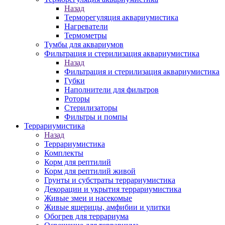
Назад
Терморегуляция аквариумистика
Нагреватели
Термометры
Тумбы для аквариумов
Фильтрация и стерилизация аквариумистика
Назад
Фильтрация и стерилизация аквариумистика
Губки
Наполнители для фильтров
Роторы
Стерилизаторы
Фильтры и помпы
Террариумистика
Назад
Террариумистика
Комплекты
Корм для рептилий
Корм для рептилий живой
Грунты и субстраты террариумистика
Декорации и укрытия террариумистика
Живые змеи и насекомые
Живые ящерицы, амфибии и улитки
Обогрев для террариума