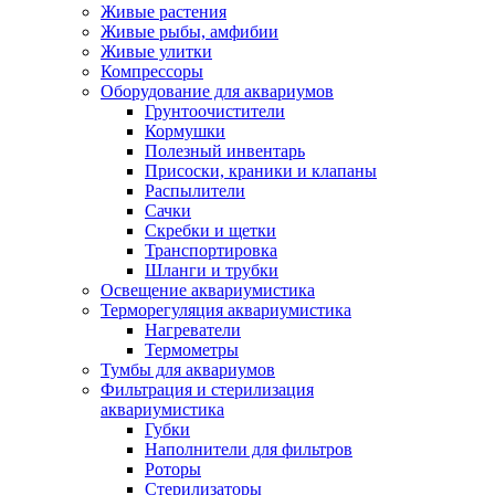
Живые растения
Живые рыбы, амфибии
Живые улитки
Компрессоры
Оборудование для аквариумов
Грунтоочистители
Кормушки
Полезный инвентарь
Присоски, краники и клапаны
Распылители
Сачки
Скребки и щетки
Транспортировка
Шланги и трубки
Освещение аквариумистика
Терморегуляция аквариумистика
Нагреватели
Термометры
Тумбы для аквариумов
Фильтрация и стерилизация
аквариумистика
Губки
Наполнители для фильтров
Роторы
Стерилизаторы