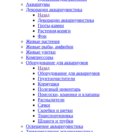
Аквариумы
Декорации аквариумистика
Назад
Декорации аквариумистика
Гроты,камни
Растения,коряги
Фон
Живые растения
Живые рыбы, амфибии
Живые улитки
Компрессоры
Оборудование для аквариумов
Назад
Оборудование для аквариумов
Грунтоочистители
Кормушки
Полезный инвентарь
Присоски, краники и клапаны
Распылители
Сачки
Скребки и щетки
Транспортировка
Шланги и трубки
Освещение аквариумистика
Терморегуляция аквариумистика