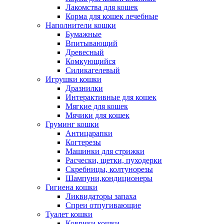
Лакомства для кошек
Корма для кошек лечебные
Наполнители кошки
Бумажные
Впитывающий
Древесный
Комкующийся
Силикагелевый
Игрушки кошки
Дразнилки
Интерактивные для кошек
Мягкие для кошек
Мячики для кошек
Груминг кошки
Антицарапки
Когтерезы
Машинки для стрижки
Расчески, щетки, пуходерки
Скребницы, колтунорезы
Шампуни,кондиционеры
Гигиена кошки
Ликвидаторы запаха
Спреи отпугивающие
Туалет кошки
Коврики кошки