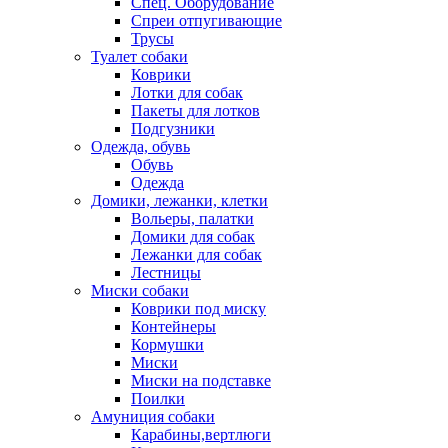
Спец. Оборудование
Спреи отпугивающие
Трусы
Туалет собаки
Коврики
Лотки для собак
Пакеты для лотков
Подгузники
Одежда, обувь
Обувь
Одежда
Домики, лежанки, клетки
Вольеры, палатки
Домики для собак
Лежанки для собак
Лестницы
Миски собаки
Коврики под миску
Контейнеры
Кормушки
Миски
Миски на подставке
Поилки
Амуниция собаки
Карабины,вертлюги