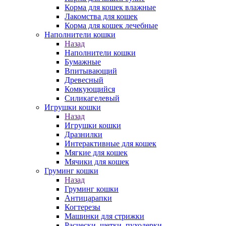
Корма для кошек влажные
Лакомства для кошек
Корма для кошек лечебные
Наполнители кошки
Назад
Наполнители кошки
Бумажные
Впитывающий
Древесный
Комкующийся
Силикагелевый
Игрушки кошки
Назад
Игрушки кошки
Дразнилки
Интерактивные для кошек
Мягкие для кошек
Мячики для кошек
Груминг кошки
Назад
Груминг кошки
Антицарапки
Когтерезы
Машинки для стрижки
Расчески, щетки, пуходерки