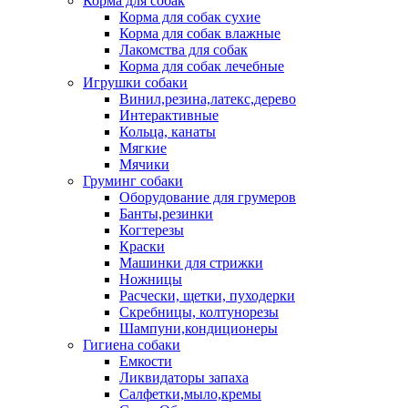
Корма для собак
Корма для собак сухие
Корма для собак влажные
Лакомства для собак
Корма для собак лечебные
Игрушки собаки
Винил,резина,латекс,дерево
Интерактивные
Кольца, канаты
Мягкие
Мячики
Груминг собаки
Оборудование для грумеров
Банты,резинки
Когтерезы
Краски
Машинки для стрижки
Ножницы
Расчески, щетки, пуходерки
Скребницы, колтунорезы
Шампуни,кондиционеры
Гигиена собаки
Емкости
Ликвидаторы запаха
Салфетки,мыло,кремы