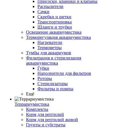
Присоски, краники и клапаны
Распылители
Сачки
Скребки и щетки
Транспортировка
Шланги и трубки
Освещение аквариумистика
Терморегуляция аквариумистика
Нагреватели
Термометры
Тумбы для аквариумов
Фильтрация и стерилизация
аквариумистика
Губки
Наполнители для фильтров
Роторы
Стерилизаторы
Фильтры и помпы
Ещё
Террариумистика
Комплекты
Корм для рептилий
Корм для рептилий живой
Грунты и субстраты