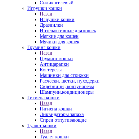
Силикагелевый
Игрушки кошки
Назад
Игрушки кошки
Дразнилки
Интерактивные для кошек
Мягкие для кошек
Мячики для кошек
Груминг кошки
Назад
Груминг кошки
Антицарапки
Когтерезы
Машинки для стрижки
Расчески, щетки, пуходерки
Скребницы, колтунорезы
Шампуни,кондиционеры
Гигиена кошки
Назад
Гигиена кошки
Ликвидаторы запаха
Спреи отпугивающие
Туалет кошки
Назад
Туалет кошки