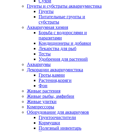
Сухой
Грунты и субстраты аквариумистика
Грунты
Питательные грунты и
субстраты
Аквариумная химия
Борьба с водорослями и
паразитами
Кондиционеры и добавки
Лекарства для рыб
Тесты
Удобрения для растений
Аквариумы
Декорации аквариумистика
Гроты,камни
Растения,коряги
Фон
Живые растения
Живые рыбы, амфибии
Живые улитки
Компрессоры
Оборудование для аквариумов
Грунтоочистители
Кормушки
Полезный инвентарь