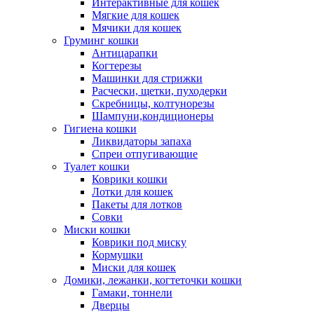
Интерактивные для кошек
Мягкие для кошек
Мячики для кошек
Груминг кошки
Антицарапки
Когтерезы
Машинки для стрижки
Расчески, щетки, пуходерки
Скребницы, колтунорезы
Шампуни,кондиционеры
Гигиена кошки
Ликвидаторы запаха
Спреи отпугивающие
Туалет кошки
Коврики кошки
Лотки для кошек
Пакеты для лотков
Совки
Миски кошки
Коврики под миску
Кормушки
Миски для кошек
Домики, лежанки, когтеточки кошки
Гамаки, тоннели
Дверцы