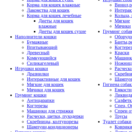
Корма для кошек влажные
Винил,р
Лакомства для кошек
Интерак
Корма для кошек лечебные
Кольца,
Диеты для кошек
Мягкие
влажные
Мячики
Диеты для кошек сухие
Груминг соба
Наполнители кошки
Оборудо
Бумажные
Банты,р
Впитывающий
Когтере
Древесный
Краски
Комкующийся
Машинки
Силикагелевый
Ножни
Игрушки кошки
Расческ
Дразнилки
Скребни
Интерактивные для кошек
Шампун
Мягкие для кошек
Гигиена соба
Мячики для кошек
Емкости
Груминг кошки
Ликвида
Антицарапки
Салфетк
Когтерезы
Спец. О
Машинки для стрижки
Спреи о
Расчески, щетки, пуходерки
Трусы
Скребницы, колтунорезы
Туалет собаки
Шампуни,кондиционеры
Коврик