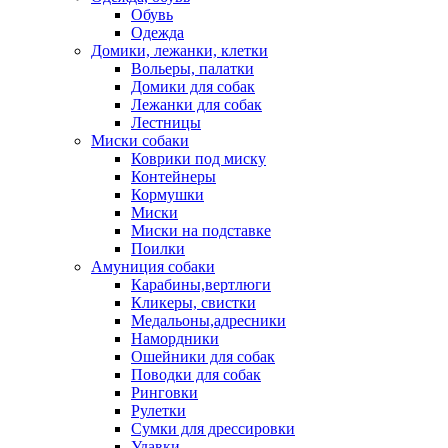
Обувь
Одежда
Домики, лежанки, клетки
Вольеры, палатки
Домики для собак
Лежанки для собак
Лестницы
Миски собаки
Коврики под миску
Контейнеры
Кормушки
Миски
Миски на подставке
Поилки
Амуниция собаки
Карабины,вертлюги
Кликеры, свистки
Медальоны,адресники
Намордники
Ошейники для собак
Поводки для собак
Ринговки
Рулетки
Сумки для дрессировки
Удавки