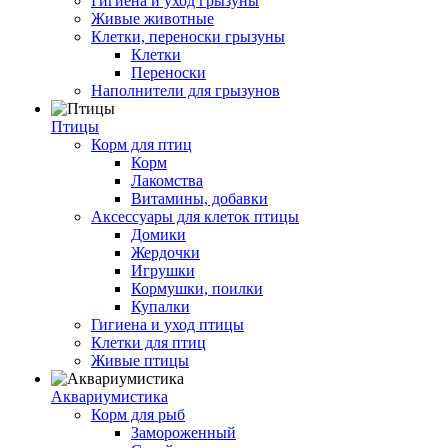
Гигиена и уход грызуны
Живые животные
Клетки, переноски грызуны
Клетки
Переноски
Наполнители для грызунов
Птицы
Корм для птиц
Корм
Лакомства
Витамины, добавки
Аксессуары для клеток птицы
Домики
Жердочки
Игрушки
Кормушки, поилки
Купалки
Гигиена и уход птицы
Клетки для птиц
Живые птицы
Аквариумистика
Корм для рыб
Замороженный