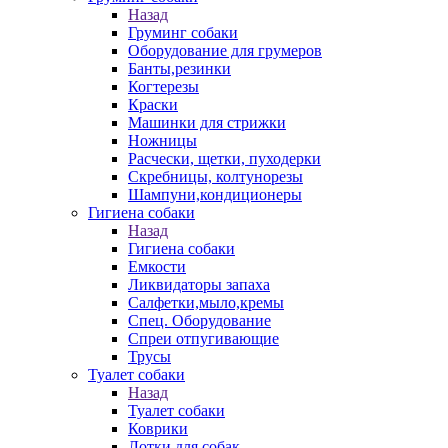
Назад
Груминг собаки
Оборудование для грумеров
Банты,резинки
Когтерезы
Краски
Машинки для стрижки
Ножницы
Расчески, щетки, пуходерки
Скребницы, колтунорезы
Шампуни,кондиционеры
Гигиена собаки
Назад
Гигиена собаки
Емкости
Ликвидаторы запаха
Салфетки,мыло,кремы
Спец. Оборудование
Спреи отпугивающие
Трусы
Туалет собаки
Назад
Туалет собаки
Коврики
Лотки для собак