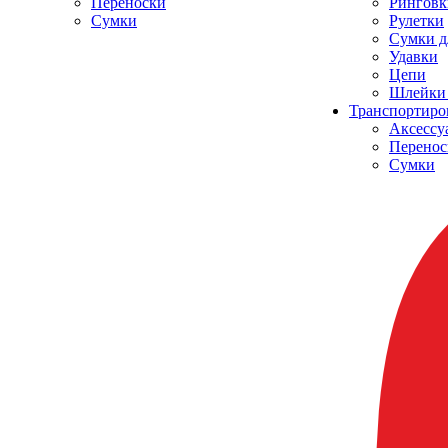
Переноски
Ринговк
Сумки
Рулетки
Сумки д
Удавки
Цепи
Шлейки 
Транспортиро
Аксессу
Перенос
Сумки