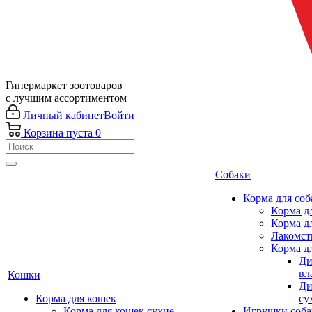
Гипермаркет зоотоваров
с лучшим ассортиментом
Личный кабинет
Войти
Корзина
пуста
0
Собаки
Корма для соб
Корма д
Корма д
Лакомст
Корма д
Ди
вл
Кошки
Ди
Корма для кошек
су
Корма для кошек сухие
Игрушки соба