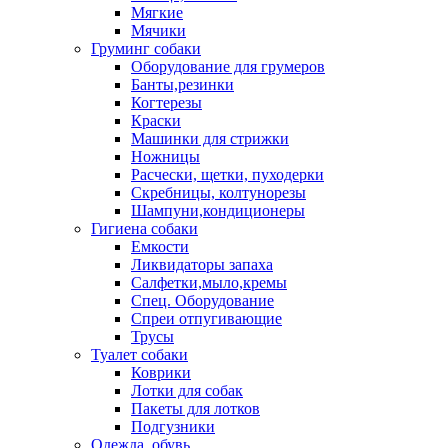
Мягкие
Мячики
Груминг собаки
Оборудование для грумеров
Банты,резинки
Когтерезы
Краски
Машинки для стрижки
Ножницы
Расчески, щетки, пуходерки
Скребницы, колтунорезы
Шампуни,кондиционеры
Гигиена собаки
Емкости
Ликвидаторы запаха
Салфетки,мыло,кремы
Спец. Оборудование
Спреи отпугивающие
Трусы
Туалет собаки
Коврики
Лотки для собак
Пакеты для лотков
Подгузники
Одежда, обувь