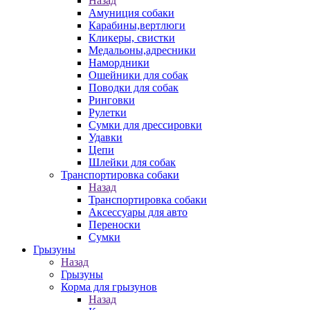
Назад
Амуниция собаки
Карабины,вертлюги
Кликеры, свистки
Медальоны,адресники
Намордники
Ошейники для собак
Поводки для собак
Ринговки
Рулетки
Сумки для дрессировки
Удавки
Цепи
Шлейки для собак
Транспортировка собаки
Назад
Транспортировка собаки
Аксессуары для авто
Переноски
Сумки
Грызуны
Назад
Грызуны
Корма для грызунов
Назад