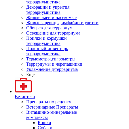
террариумистика
Декорации и укрытия
террариумистика
Живые змеи и насекомые
Живые ящерицы, амфибии и улитки
Обогрев для террариума
Освещение для террариума
Поилки и кормушки
террариумистика
Полезный инвентарь
террариумистика
Термометры,гигрометры
Террариумы и черепашники
Увлажнение д/террариума
Ещё
Ветаптека
Препараты по рецепту
Ветеринарные Препараты
Витаминно-минеральные
комплексы
Кошки
Собаки