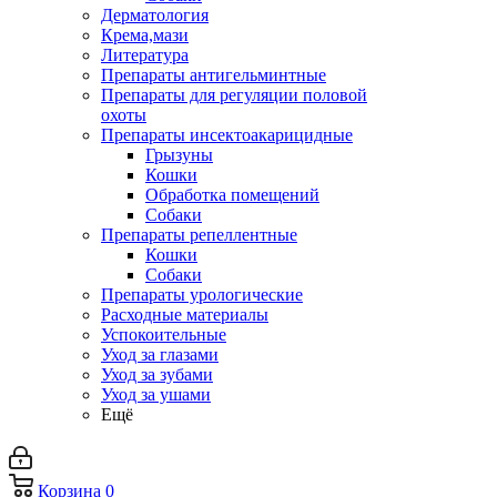
Дерматология
Крема,мази
Литература
Препараты антигельминтные
Препараты для регуляции половой
охоты
Препараты инсектоакарицидные
Грызуны
Кошки
Обработка помещений
Собаки
Препараты репеллентные
Кошки
Собаки
Препараты урологические
Расходные материалы
Успокоительные
Уход за глазами
Уход за зубами
Уход за ушами
Ещё
Корзина
0