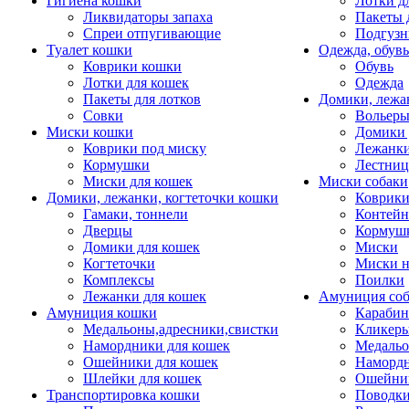
Гигиена кошки
Лотки д
Ликвидаторы запаха
Пакеты 
Спреи отпугивающие
Подгузн
Туалет кошки
Одежда, обувь
Коврики кошки
Обувь
Лотки для кошек
Одежда
Пакеты для лотков
Домики, лежа
Совки
Вольеры
Миски кошки
Домики 
Коврики под миску
Лежанки
Кормушки
Лестни
Миски для кошек
Миски собаки
Домики, лежанки, когтеточки кошки
Коврики
Гамаки, тоннели
Контей
Дверцы
Кормуш
Домики для кошек
Миски
Когтеточки
Миски н
Комплексы
Поилки
Лежанки для кошек
Амуниция со
Амуниция кошки
Карабин
Медальоны,адресники,свистки
Кликеры
Намордники для кошек
Медальо
Ошейники для кошек
Наморд
Шлейки для кошек
Ошейник
Транспортировка кошки
Поводки