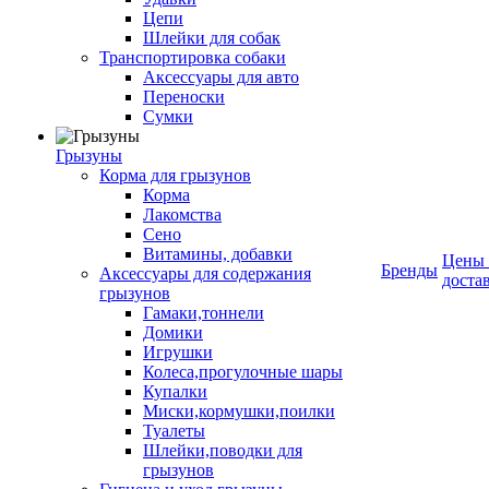
Цепи
Шлейки для собак
Транспортировка собаки
Аксессуары для авто
Переноски
Сумки
Грызуны
Корма для грызунов
Корма
Лакомства
Сено
Витамины, добавки
Цены
Бренды
Аксессуары для содержания
доста
грызунов
Гамаки,тоннели
Домики
Игрушки
Колеса,прогулочные шары
Купалки
Миски,кормушки,поилки
Туалеты
Шлейки,поводки для
грызунов