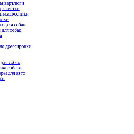
ы,вертлюги
, свистки
ны,адресники
ники
и для собак
 для собак
и
ля дрессировки
для собак
вка собаки
ары для авто
ки