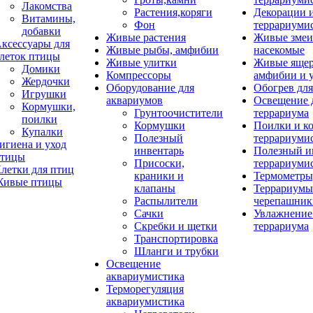
Лакомства
Растения,коряги
Декорации 
Витамины,
Фон
террариуми
добавки
Живые растения
Живые змеи
ксессуары для
Живые рыбы, амфибии
насекомые
леток птицы
Живые улитки
Живые яще
Домики
Компрессоры
амфибии и 
Жердочки
Оборудование для
Обогрев для
Игрушки
аквариумов
Освещение 
Кормушки,
Грунтоочистители
террариума
поилки
Кормушки
Поилки и к
Купалки
Полезный
террариуми
игиена и уход
инвентарь
Полезный и
тицы
Присоски,
террариуми
летки для птиц
краники и
Термометры
ивые птицы
клапаны
Террариумы
Распылители
черепашник
Сачки
Увлажнение 
Скребки и щетки
террариума
Транспортировка
Шланги и трубки
Освещение
аквариумистика
Терморегуляция
аквариумистика