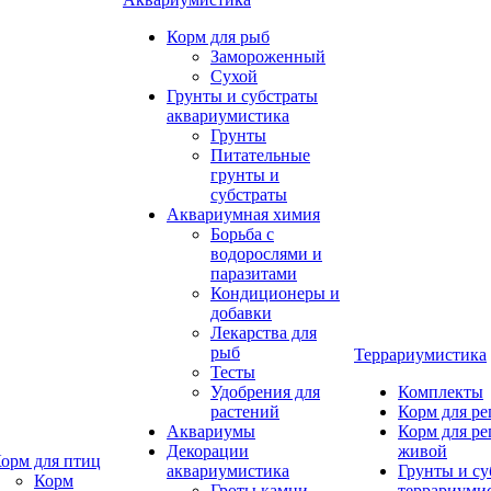
Корм для рыб
Замороженный
Сухой
Грунты и субстраты
аквариумистика
Грунты
Питательные
грунты и
субстраты
Аквариумная химия
Борьба с
водорослями и
паразитами
Кондиционеры и
добавки
Лекарства для
рыб
Террариумистика
Тесты
Удобрения для
Комплекты
растений
Корм для р
Аквариумы
Корм для р
Декорации
живой
орм для птиц
аквариумистика
Грунты и су
Корм
Гроты,камни
террариуми