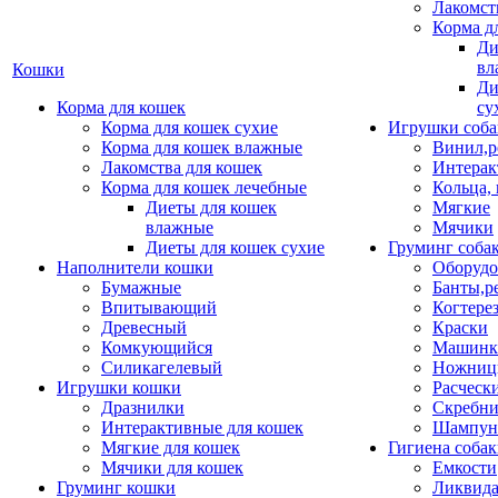
Лакомст
Корма д
Ди
вл
Кошки
Ди
Корма для кошек
су
Корма для кошек сухие
Игрушки соба
Корма для кошек влажные
Винил,р
Лакомства для кошек
Интерак
Корма для кошек лечебные
Кольца,
Диеты для кошек
Мягкие
влажные
Мячики
Диеты для кошек сухие
Груминг соба
Наполнители кошки
Оборудо
Бумажные
Банты,р
Впитывающий
Когтере
Древесный
Краски
Комкующийся
Машинки
Силикагелевый
Ножни
Игрушки кошки
Расческ
Дразнилки
Скребни
Интерактивные для кошек
Шампун
Мягкие для кошек
Гигиена соба
Мячики для кошек
Емкости
Груминг кошки
Ликвида