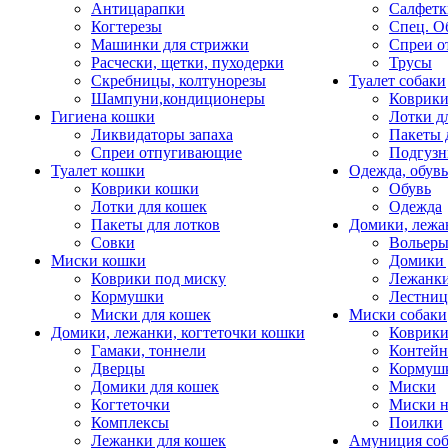
Антицарапки
Салфетк
Когтерезы
Спец. О
Машинки для стрижки
Спреи о
Расчески, щетки, пуходерки
Трусы
Скребницы, колтунорезы
Туалет собаки
Шампуни,кондиционеры
Коврик
Гигиена кошки
Лотки д
Ликвидаторы запаха
Пакеты 
Спреи отпугивающие
Подгузн
Туалет кошки
Одежда, обувь
Коврики кошки
Обувь
Лотки для кошек
Одежда
Пакеты для лотков
Домики, лежа
Совки
Вольеры
Миски кошки
Домики 
Коврики под миску
Лежанки
Кормушки
Лестни
Миски для кошек
Миски собаки
Домики, лежанки, когтеточки кошки
Коврики
Гамаки, тоннели
Контей
Дверцы
Кормуш
Домики для кошек
Миски
Когтеточки
Миски н
Комплексы
Поилки
Лежанки для кошек
Амуниция со