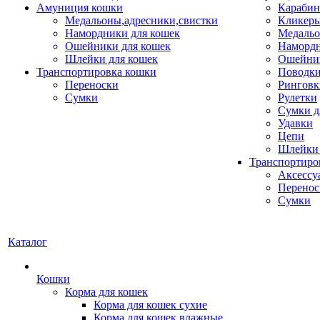
Амуниция кошки
Карабин
Медальоны,адресники,свистки
Кликеры
Намордники для кошек
Медальо
Ошейники для кошек
Наморд
Шлейки для кошек
Ошейник
Транспортировка кошки
Поводки
Переноски
Ринговк
Сумки
Рулетки
Сумки д
Удавки
Цепи
Шлейки 
Транспортиро
Аксессу
Перенос
Сумки
Каталог
Кошки
Корма для кошек
Корма для кошек сухие
Корма для кошек влажные