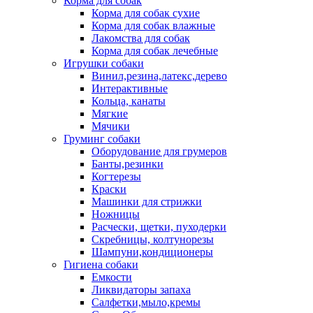
Корма для собак
Корма для собак сухие
Корма для собак влажные
Лакомства для собак
Корма для собак лечебные
Игрушки собаки
Винил,резина,латекс,дерево
Интерактивные
Кольца, канаты
Мягкие
Мячики
Груминг собаки
Оборудование для грумеров
Банты,резинки
Когтерезы
Краски
Машинки для стрижки
Ножницы
Расчески, щетки, пуходерки
Скребницы, колтунорезы
Шампуни,кондиционеры
Гигиена собаки
Емкости
Ликвидаторы запаха
Салфетки,мыло,кремы