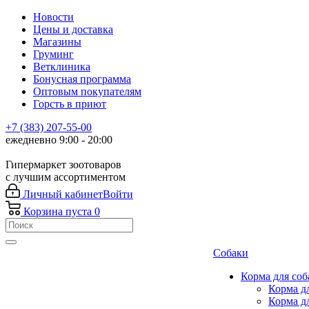
Новости
Цены и доставка
Магазины
Груминг
Ветклиника
Бонусная программа
Оптовым покупателям
Горсть в приют
+7 (383) 207-55-00
ежедневно 9:00 - 20:00
Гипермаркет зоотоваров
с лучшим ассортиментом
Личный кабинет
Войти
Корзина
пуста
0
Собаки
Корма для соб
Корма д
Корма д