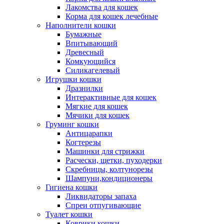
Лакомства для кошек
Корма для кошек лечебные
Наполнители кошки
Бумажные
Впитывающий
Древесный
Комкующийся
Силикагелевый
Игрушки кошки
Дразнилки
Интерактивные для кошек
Мягкие для кошек
Мячики для кошек
Груминг кошки
Антицарапки
Когтерезы
Машинки для стрижки
Расчески, щетки, пуходерки
Скребницы, колтунорезы
Шампуни,кондиционеры
Гигиена кошки
Ликвидаторы запаха
Спреи отпугивающие
Туалет кошки
Коврики кошки