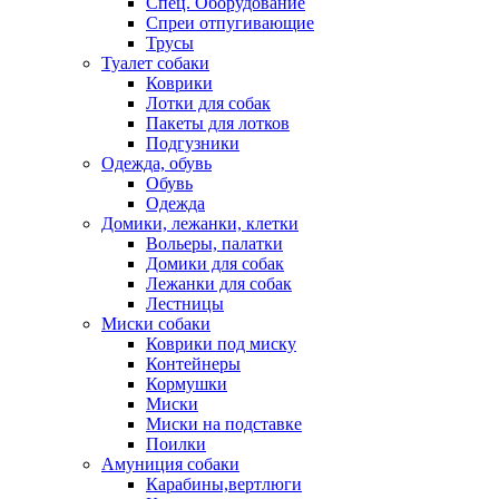
Спец. Оборудование
Спреи отпугивающие
Трусы
Туалет собаки
Коврики
Лотки для собак
Пакеты для лотков
Подгузники
Одежда, обувь
Обувь
Одежда
Домики, лежанки, клетки
Вольеры, палатки
Домики для собак
Лежанки для собак
Лестницы
Миски собаки
Коврики под миску
Контейнеры
Кормушки
Миски
Миски на подставке
Поилки
Амуниция собаки
Карабины,вертлюги