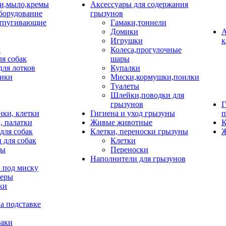
и,мыло,кремы
Аксессуары для содержания
борудование
грызунов
тпугивающие
Гамаки,тоннели
Домики
А
Игрушки
к
и
Колеса,прогулочные
ля собак
шары
для лотков
Купалки
ики
Миски,кормушки,поилки
Туалеты
Шлейки,поводки для
грызунов
Г
нки, клетки
Гигиена и уход грызуны
п
, палатки
Живые животные
К
для собак
Клетки, переноски грызуны
Ж
 для собак
Клетки
цы
Переноски
Наполнители для грызунов
 под миску
неры
ки
а подставке
баки