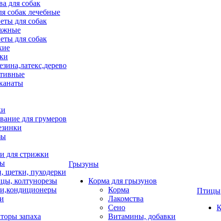
ва для собак
ля собак лечебные
еты для собак
ажные
еты для собак
хие
ки
езина,латекс,дерево
тивные
 канаты
ки
вание для грумеров
езинки
зы
 для стрижки
цы
Грызуны
и, щетки, пуходерки
цы, колтунорезы
Корма для грызунов
и,кондиционеры
Корма
Птицы
ки
Лакомства
Сено
К
торы запаха
Витамины, добавки