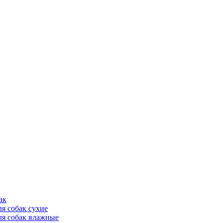
ак
ля собак сухие
ля собак влажные