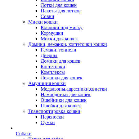
Лотки для кошек
Пакеты для лотков
Совки
Миски кошки
Коврики под миску
Кормушки
Миски для кошек
Домики, лежанки, когтеточки кошки
Гамаки, тоннели
Дверцы
Домики для кошек
Когтеточки
Комплексы
Лежанки для кошек
Амуниция кошки
Медальоны,адресники,свистки
Намордники для кошек
Ошейники для кошек
Шлейки для кошек
Транспортировка кошки
Переноски
Сумки
Собаки