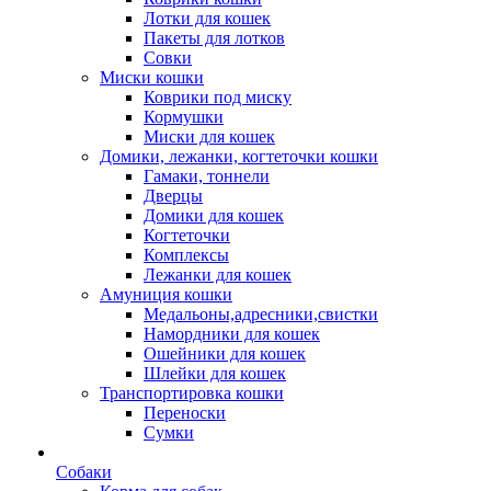
Лотки для кошек
Пакеты для лотков
Совки
Миски кошки
Коврики под миску
Кормушки
Миски для кошек
Домики, лежанки, когтеточки кошки
Гамаки, тоннели
Дверцы
Домики для кошек
Когтеточки
Комплексы
Лежанки для кошек
Амуниция кошки
Медальоны,адресники,свистки
Намордники для кошек
Ошейники для кошек
Шлейки для кошек
Транспортировка кошки
Переноски
Сумки
Собаки