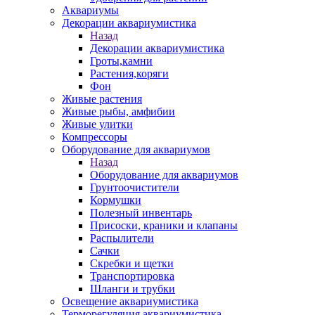
Аквариумы
Декорации аквариумистика
Назад
Декорации аквариумистика
Гроты,камни
Растения,коряги
Фон
Живые растения
Живые рыбы, амфибии
Живые улитки
Компрессоры
Оборудование для аквариумов
Назад
Оборудование для аквариумов
Грунтоочистители
Кормушки
Полезный инвентарь
Присоски, краники и клапаны
Распылители
Сачки
Скребки и щетки
Транспортировка
Шланги и трубки
Освещение аквариумистика
Терморегуляция аквариумистика