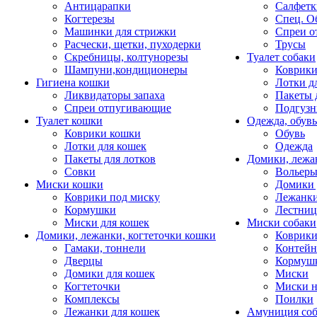
Антицарапки
Салфетк
Когтерезы
Спец. О
Машинки для стрижки
Спреи о
Расчески, щетки, пуходерки
Трусы
Скребницы, колтунорезы
Туалет собаки
Шампуни,кондиционеры
Коврик
Гигиена кошки
Лотки д
Ликвидаторы запаха
Пакеты 
Спреи отпугивающие
Подгузн
Туалет кошки
Одежда, обувь
Коврики кошки
Обувь
Лотки для кошек
Одежда
Пакеты для лотков
Домики, лежа
Совки
Вольеры
Миски кошки
Домики 
Коврики под миску
Лежанки
Кормушки
Лестни
Миски для кошек
Миски собаки
Домики, лежанки, когтеточки кошки
Коврики
Гамаки, тоннели
Контей
Дверцы
Кормуш
Домики для кошек
Миски
Когтеточки
Миски н
Комплексы
Поилки
Лежанки для кошек
Амуниция со