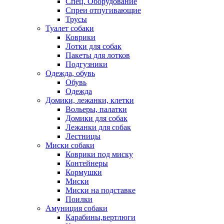
Спец. Оборудование
Спреи отпугивающие
Трусы
Туалет собаки
Коврики
Лотки для собак
Пакеты для лотков
Подгузники
Одежда, обувь
Обувь
Одежда
Домики, лежанки, клетки
Вольеры, палатки
Домики для собак
Лежанки для собак
Лестницы
Миски собаки
Коврики под миску
Контейнеры
Кормушки
Миски
Миски на подставке
Поилки
Амуниция собаки
Карабины,вертлюги