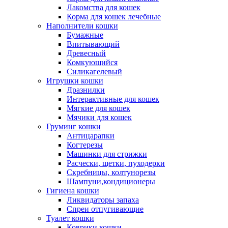
Лакомства для кошек
Корма для кошек лечебные
Наполнители кошки
Бумажные
Впитывающий
Древесный
Комкующийся
Силикагелевый
Игрушки кошки
Дразнилки
Интерактивные для кошек
Мягкие для кошек
Мячики для кошек
Груминг кошки
Антицарапки
Когтерезы
Машинки для стрижки
Расчески, щетки, пуходерки
Скребницы, колтунорезы
Шампуни,кондиционеры
Гигиена кошки
Ликвидаторы запаха
Спреи отпугивающие
Туалет кошки
Коврики кошки