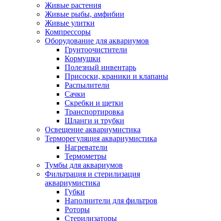
Живые растения
Живые рыбы, амфибии
Живые улитки
Компрессоры
Оборудование для аквариумов
Грунтоочистители
Кормушки
Полезный инвентарь
Присоски, краники и клапаны
Распылители
Сачки
Скребки и щетки
Транспортировка
Шланги и трубки
Освещение аквариумистика
Терморегуляция аквариумистика
Нагреватели
Термометры
Тумбы для аквариумов
Фильтрация и стерилизация
аквариумистика
Губки
Наполнители для фильтров
Роторы
Стерилизаторы