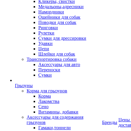
Кликеры, свистки
Медальоны,адресники
Намордники
Ошейники для собак
Поводки для собак
Ринговки
Рулетки
Сумки для дрессировки
Удавки
Цепи
Шлейки для собак
Транспортировка собаки
Аксессуары для авто
Переноски
Сумки
Грызуны
Корма для грызунов
Корма
Лакомства
Сено
Витамины, добавки
Аксессуары для содержания
Цены
грызунов
Бренды
доста
Гамаки,тоннели