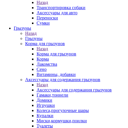
Назад
Транспортировка собаки
Аксессуары для авто
Переноски
Сумки
Грызуны
Назад
Грызуны
Корма для грызунов
Назад
Корма для грызунов
Корма
Лакомства
Сено
Витамины, добавки
Аксессуары для содержания грызунов
Назад
Аксессуары для содержания грызунов
Гамаки,тоннели
Домики
Игрушки
Колеса,прогулочные шары
Купалки
Миски,кормушки,поилки
Туалеты