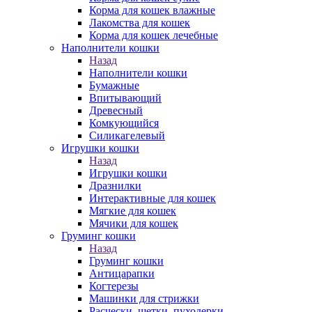
Корма для кошек влажные
Лакомства для кошек
Корма для кошек лечебные
Наполнители кошки
Назад
Наполнители кошки
Бумажные
Впитывающий
Древесный
Комкующийся
Силикагелевый
Игрушки кошки
Назад
Игрушки кошки
Дразнилки
Интерактивные для кошек
Мягкие для кошек
Мячики для кошек
Груминг кошки
Назад
Груминг кошки
Антицарапки
Когтерезы
Машинки для стрижки
Расчески, щетки, пуходерки