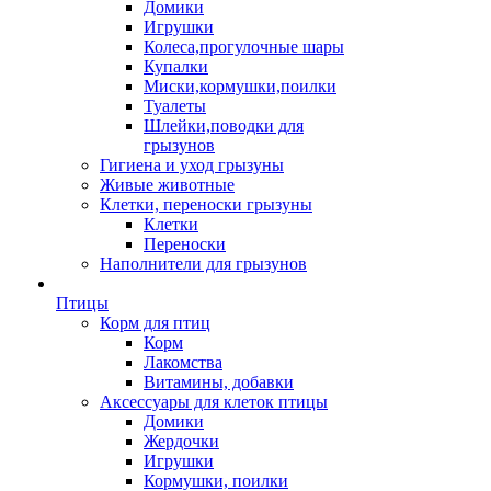
Домики
Игрушки
Колеса,прогулочные шары
Купалки
Миски,кормушки,поилки
Туалеты
Шлейки,поводки для
грызунов
Гигиена и уход грызуны
Живые животные
Клетки, переноски грызуны
Клетки
Переноски
Наполнители для грызунов
Птицы
Корм для птиц
Корм
Лакомства
Витамины, добавки
Аксессуары для клеток птицы
Домики
Жердочки
Игрушки
Кормушки, поилки