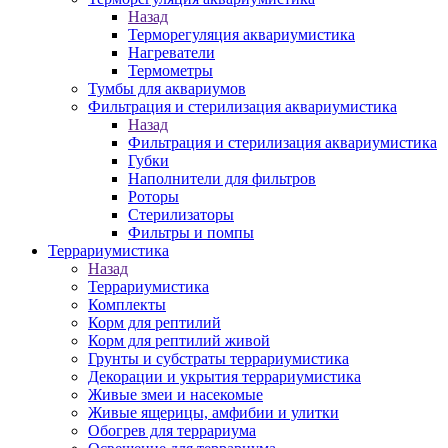
Назад
Терморегуляция аквариумистика
Нагреватели
Термометры
Тумбы для аквариумов
Фильтрация и стерилизация аквариумистика
Назад
Фильтрация и стерилизация аквариумистика
Губки
Наполнители для фильтров
Роторы
Стерилизаторы
Фильтры и помпы
Террариумистика
Назад
Террариумистика
Комплекты
Корм для рептилий
Корм для рептилий живой
Грунты и субстраты террариумистика
Декорации и укрытия террариумистика
Живые змеи и насекомые
Живые ящерицы, амфибии и улитки
Обогрев для террариума