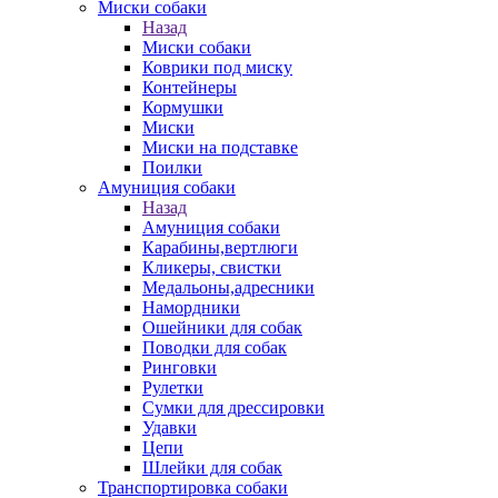
Миски собаки
Назад
Миски собаки
Коврики под миску
Контейнеры
Кормушки
Миски
Миски на подставке
Поилки
Амуниция собаки
Назад
Амуниция собаки
Карабины,вертлюги
Кликеры, свистки
Медальоны,адресники
Намордники
Ошейники для собак
Поводки для собак
Ринговки
Рулетки
Сумки для дрессировки
Удавки
Цепи
Шлейки для собак
Транспортировка собаки