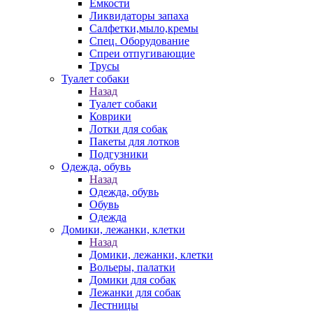
Емкости
Ликвидаторы запаха
Салфетки,мыло,кремы
Спец. Оборудование
Спреи отпугивающие
Трусы
Туалет собаки
Назад
Туалет собаки
Коврики
Лотки для собак
Пакеты для лотков
Подгузники
Одежда, обувь
Назад
Одежда, обувь
Обувь
Одежда
Домики, лежанки, клетки
Назад
Домики, лежанки, клетки
Вольеры, палатки
Домики для собак
Лежанки для собак
Лестницы