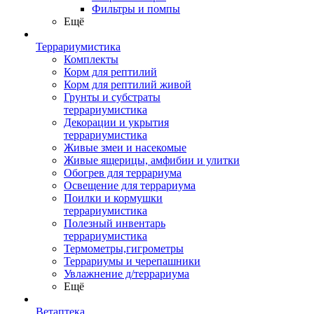
Фильтры и помпы
Ещё
Террариумистика
Комплекты
Корм для рептилий
Корм для рептилий живой
Грунты и субстраты
террариумистика
Декорации и укрытия
террариумистика
Живые змеи и насекомые
Живые ящерицы, амфибии и улитки
Обогрев для террариума
Освещение для террариума
Поилки и кормушки
террариумистика
Полезный инвентарь
террариумистика
Термометры,гигрометры
Террариумы и черепашники
Увлажнение д/террариума
Ещё
Ветаптека