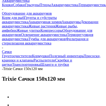
Аквариумистика
Кошки
Собаки
Грызуны
Птицы
Аквариумистика
Террариумистик
-
Оборудование для аквариумов
Корм для рыб
Грунты и субстраты
аквариумистика
Аквариумная химия
Аквариумы
Декорации
аквариумистика
Живые растения
Живые рыбы,
амфибии
Живые улитки
Компрессоры
Оборудование для
аквариумов
Освещение аквариумистика
Терморегуляция
аквариумистика
Тумбы для аквариумов
Фильтрация и
стерилизация аквариумистика
-
Сачки
Грунтоочистители
Кормушки
Полезный инвентарь
Присоски,
краники и клапаны
Распылители
Скребки и
щетки
Транспортировка
Шланги и трубки
-
Trixie Сачки 150х120 мм
Trixie Сачки 150х120 мм