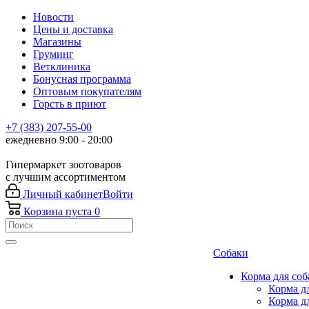
Новости
Цены и доставка
Магазины
Груминг
Ветклиника
Бонусная программа
Оптовым покупателям
Горсть в приют
+7 (383) 207-55-00
ежедневно 9:00 - 20:00
Гипермаркет зоотоваров
с лучшим ассортиментом
Личный кабинет
Войти
Корзина
пуста
0
Собаки
Корма для соб
Корма д
Корма д