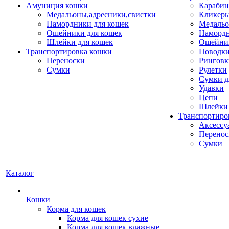
Амуниция кошки
Карабин
Медальоны,адресники,свистки
Кликеры
Намордники для кошек
Медальо
Ошейники для кошек
Наморд
Шлейки для кошек
Ошейник
Транспортировка кошки
Поводки
Переноски
Ринговк
Сумки
Рулетки
Сумки д
Удавки
Цепи
Шлейки 
Транспортиро
Аксессу
Перенос
Сумки
Каталог
Кошки
Корма для кошек
Корма для кошек сухие
Корма для кошек влажные