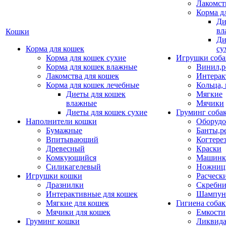
Лакомст
Корма д
Ди
вл
Кошки
Ди
Корма для кошек
су
Корма для кошек сухие
Игрушки соба
Корма для кошек влажные
Винил,р
Лакомства для кошек
Интерак
Корма для кошек лечебные
Кольца,
Диеты для кошек
Мягкие
влажные
Мячики
Диеты для кошек сухие
Груминг соба
Наполнители кошки
Оборудо
Бумажные
Банты,р
Впитывающий
Когтере
Древесный
Краски
Комкующийся
Машинки
Силикагелевый
Ножни
Игрушки кошки
Расческ
Дразнилки
Скребни
Интерактивные для кошек
Шампун
Мягкие для кошек
Гигиена соба
Мячики для кошек
Емкости
Груминг кошки
Ликвида