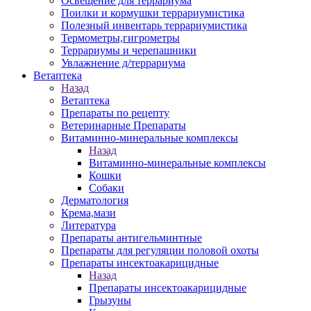
Освещение для террариума
Поилки и кормушки террариумистика
Полезный инвентарь террариумистика
Термометры,гигрометры
Террариумы и черепашники
Увлажнение д/террариума
Ветаптека
Назад
Ветаптека
Препараты по рецепту
Ветеринарные Препараты
Витаминно-минеральные комплексы
Назад
Витаминно-минеральные комплексы
Кошки
Собаки
Дерматология
Крема,мази
Литература
Препараты антигельминтные
Препараты для регуляции половой охоты
Препараты инсектоакарицидные
Назад
Препараты инсектоакарицидные
Грызуны