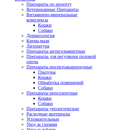
Препараты по рецепту
Ветеринарные Препараты
Витаминно-минеральные
комплексы
Кошки
Собаки
Дерматология
Крема,мази
Литература
Препараты антигельминтные
Препараты для регуляции половой
охоты
Препараты инсектоакарицидные
Грызуны
Кошки
Обработка помещений
Собаки
Препараты репеллентные
Кошки
Собаки
Препараты урологические
Расходные материалы
Успокоительные
Уход за глазами
Уход за зубами