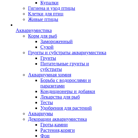
Купалки
Гигиена и уход птицы
Клетки для птиц
Живые птицы
Аквариумистика
Корм для рыб
Замороженный
Сухой
Грунты и субстраты аквариумистика
Грунты
Питательные грунты и
субстраты
Аквариумная химия
Борьба с водорослями и
паразитами
Кондиционеры и добавки
Лекарства для рыб
Тесты
Удобрения для растений
Аквариумы
Декорации аквариумистика
Гроты,камни
Растения,коряги
Фон