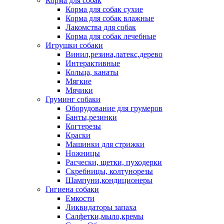
Корма для собак
Корма для собак сухие
Корма для собак влажные
Лакомства для собак
Корма для собак лечебные
Игрушки собаки
Винил,резина,латекс,дерево
Интерактивные
Кольца, канаты
Мягкие
Мячики
Груминг собаки
Оборудование для грумеров
Банты,резинки
Когтерезы
Краски
Машинки для стрижки
Ножницы
Расчески, щетки, пуходерки
Скребницы, колтунорезы
Шампуни,кондиционеры
Гигиена собаки
Емкости
Ликвидаторы запаха
Салфетки,мыло,кремы