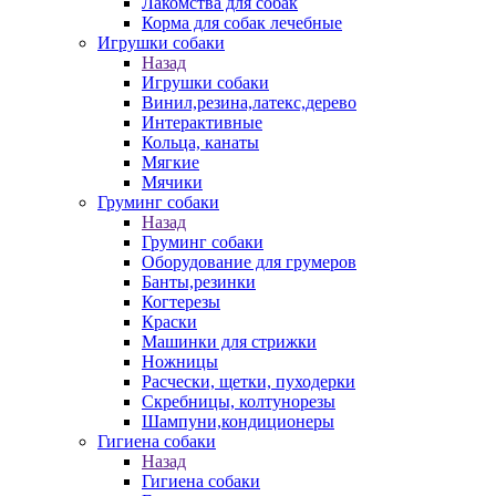
Лакомства для собак
Корма для собак лечебные
Игрушки собаки
Назад
Игрушки собаки
Винил,резина,латекс,дерево
Интерактивные
Кольца, канаты
Мягкие
Мячики
Груминг собаки
Назад
Груминг собаки
Оборудование для грумеров
Банты,резинки
Когтерезы
Краски
Машинки для стрижки
Ножницы
Расчески, щетки, пуходерки
Скребницы, колтунорезы
Шампуни,кондиционеры
Гигиена собаки
Назад
Гигиена собаки