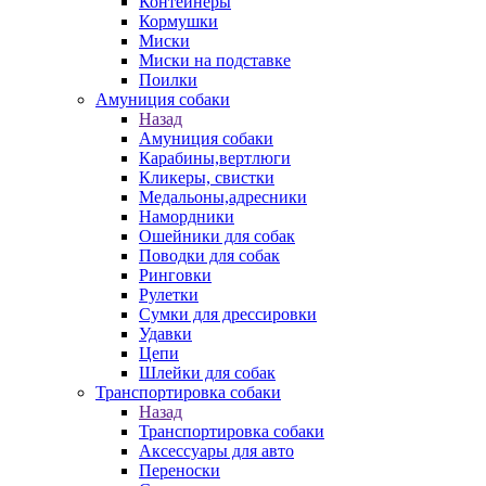
Контейнеры
Кормушки
Миски
Миски на подставке
Поилки
Амуниция собаки
Назад
Амуниция собаки
Карабины,вертлюги
Кликеры, свистки
Медальоны,адресники
Намордники
Ошейники для собак
Поводки для собак
Ринговки
Рулетки
Сумки для дрессировки
Удавки
Цепи
Шлейки для собак
Транспортировка собаки
Назад
Транспортировка собаки
Аксессуары для авто
Переноски