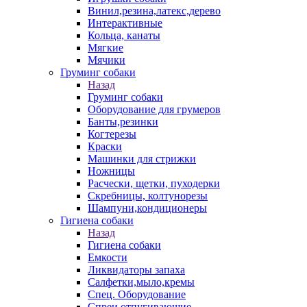
Винил,резина,латекс,дерево
Интерактивные
Кольца, канаты
Мягкие
Мячики
Груминг собаки
Назад
Груминг собаки
Оборудование для грумеров
Банты,резинки
Когтерезы
Краски
Машинки для стрижки
Ножницы
Расчески, щетки, пуходерки
Скребницы, колтунорезы
Шампуни,кондиционеры
Гигиена собаки
Назад
Гигиена собаки
Емкости
Ликвидаторы запаха
Салфетки,мыло,кремы
Спец. Оборудование
Спреи отпугивающие