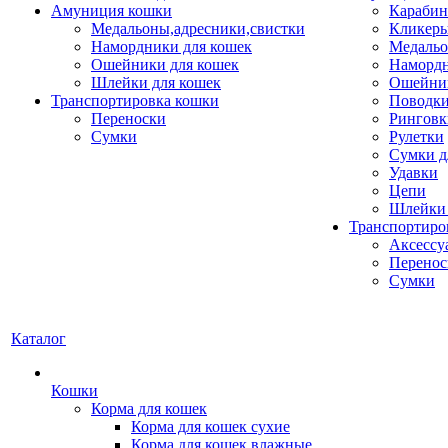
Амуниция кошки
Карабин
Медальоны,адресники,свистки
Кликеры
Намордники для кошек
Медальо
Ошейники для кошек
Наморд
Шлейки для кошек
Ошейник
Транспортировка кошки
Поводки
Переноски
Ринговк
Сумки
Рулетки
Сумки д
Удавки
Цепи
Шлейки 
Транспортиро
Аксессу
Перенос
Сумки
Каталог
Кошки
Корма для кошек
Корма для кошек сухие
Корма для кошек влажные