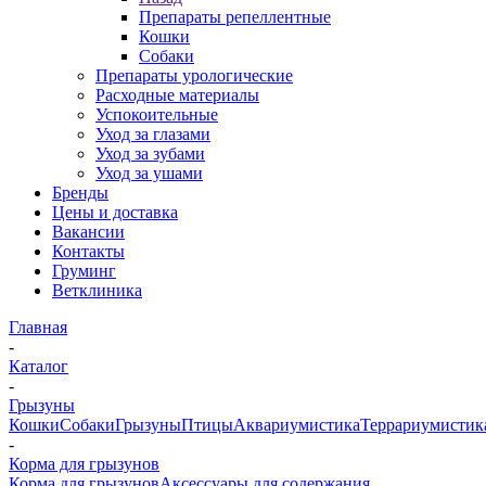
Препараты репеллентные
Кошки
Собаки
Препараты урологические
Расходные материалы
Успокоительные
Уход за глазами
Уход за зубами
Уход за ушами
Бренды
Цены и доставка
Вакансии
Контакты
Груминг
Ветклиника
Главная
-
Каталог
-
Грызуны
Кошки
Собаки
Грызуны
Птицы
Аквариумистика
Террариумистик
-
Корма для грызунов
Корма для грызунов
Аксессуары для содержания