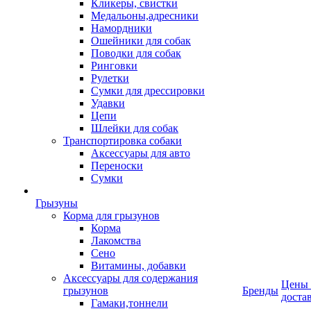
Кликеры, свистки
Медальоны,адресники
Намордники
Ошейники для собак
Поводки для собак
Ринговки
Рулетки
Сумки для дрессировки
Удавки
Цепи
Шлейки для собак
Транспортировка собаки
Аксессуары для авто
Переноски
Сумки
Грызуны
Корма для грызунов
Корма
Лакомства
Сено
Витамины, добавки
Аксессуары для содержания
Цены
грызунов
Бренды
доста
Гамаки,тоннели