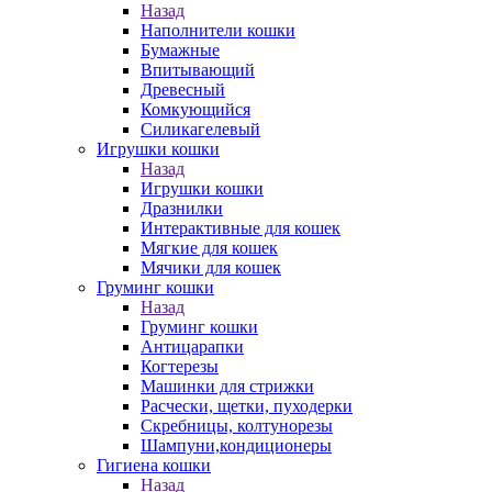
Назад
Наполнители кошки
Бумажные
Впитывающий
Древесный
Комкующийся
Силикагелевый
Игрушки кошки
Назад
Игрушки кошки
Дразнилки
Интерактивные для кошек
Мягкие для кошек
Мячики для кошек
Груминг кошки
Назад
Груминг кошки
Антицарапки
Когтерезы
Машинки для стрижки
Расчески, щетки, пуходерки
Скребницы, колтунорезы
Шампуни,кондиционеры
Гигиена кошки
Назад