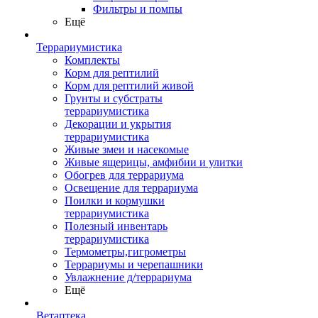
Фильтры и помпы
Ещё
Террариумистика
Комплекты
Корм для рептилий
Корм для рептилий живой
Грунты и субстраты
террариумистика
Декорации и укрытия
террариумистика
Живые змеи и насекомые
Живые ящерицы, амфибии и улитки
Обогрев для террариума
Освещение для террариума
Поилки и кормушки
террариумистика
Полезный инвентарь
террариумистика
Термометры,гигрометры
Террариумы и черепашники
Увлажнение д/террариума
Ещё
Ветаптека