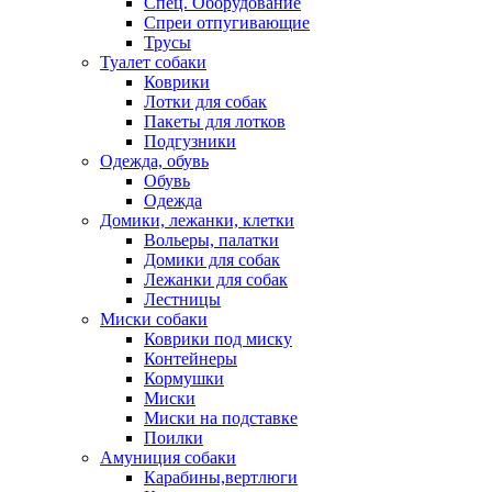
Спец. Оборудование
Спреи отпугивающие
Трусы
Туалет собаки
Коврики
Лотки для собак
Пакеты для лотков
Подгузники
Одежда, обувь
Обувь
Одежда
Домики, лежанки, клетки
Вольеры, палатки
Домики для собак
Лежанки для собак
Лестницы
Миски собаки
Коврики под миску
Контейнеры
Кормушки
Миски
Миски на подставке
Поилки
Амуниция собаки
Карабины,вертлюги