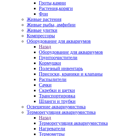
Гроты,камни
Растения,коряги
Фон
Живые растения
Живые рыбы, амфибии
Живые улитки
Компрессоры
Оборудование для аквариумов
Назад
Оборудование для аквариумов
Грунтоочистители
Кормушки
Полезный инвентарь
Присоски, краники и клапаны
Распылители
Сачки
Скребки и щетки
Транспортировка
Шланги и трубки
Освещение аквариумистика
Терморегуляция аквариумистика
Назад
Терморегуляция аквариумистика
Нагреватели
Термометры