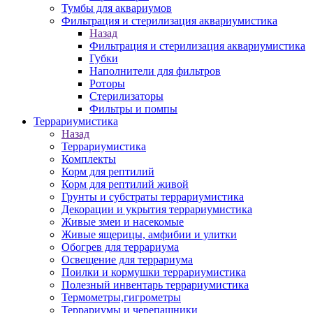
Тумбы для аквариумов
Фильтрация и стерилизация аквариумистика
Назад
Фильтрация и стерилизация аквариумистика
Губки
Наполнители для фильтров
Роторы
Стерилизаторы
Фильтры и помпы
Террариумистика
Назад
Террариумистика
Комплекты
Корм для рептилий
Корм для рептилий живой
Грунты и субстраты террариумистика
Декорации и укрытия террариумистика
Живые змеи и насекомые
Живые ящерицы, амфибии и улитки
Обогрев для террариума
Освещение для террариума
Поилки и кормушки террариумистика
Полезный инвентарь террариумистика
Термометры,гигрометры
Террариумы и черепашники