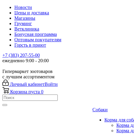
Новости
Цены и доставка
Магазины
Груминг
Ветклиника
Бонусная программа
Оптовым покупателям
Горсть в приют
+7 (383) 207-55-00
ежедневно 9:00 - 20:00
Гипермаркет зоотоваров
с лучшим ассортиментом
Личный кабинет
Войти
Корзина
пуста
0
Собаки
Корма для соб
Корма д
Корма д