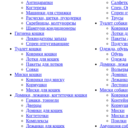
Антицарапки
Салфетк
Когтерезы
Спец. О
Машинки для стрижки
Спреи о
Расчески, щетки, пуходерки
Трусы
Скребницы, колтунорезы
Туалет собаки
Шампуни,кондиционеры
Коврик
Гигиена кошки
Лотки д
Ликвидаторы запаха
Пакеты 
Спреи отпугивающие
Подгузн
Туалет кошки
Одежда, обувь
Коврики кошки
Обувь
Лотки для кошек
Одежда
Пакеты для лотков
Домики, лежа
Совки
Вольеры
Миски кошки
Домики 
Коврики под миску
Лежанки
Кормушки
Лестни
Миски для кошек
Миски собаки
Домики, лежанки, когтеточки кошки
Коврики
Гамаки, тоннели
Контей
Дверцы
Кормуш
Домики для кошек
Миски
Когтеточки
Миски н
Комплексы
Поилки
Лежанки для кошек
Амуниция со