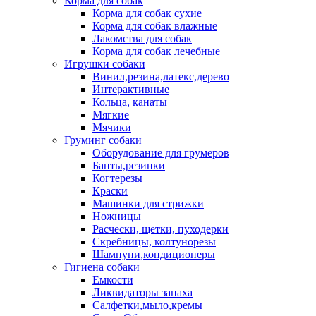
Корма для собак
Корма для собак сухие
Корма для собак влажные
Лакомства для собак
Корма для собак лечебные
Игрушки собаки
Винил,резина,латекс,дерево
Интерактивные
Кольца, канаты
Мягкие
Мячики
Груминг собаки
Оборудование для грумеров
Банты,резинки
Когтерезы
Краски
Машинки для стрижки
Ножницы
Расчески, щетки, пуходерки
Скребницы, колтунорезы
Шампуни,кондиционеры
Гигиена собаки
Емкости
Ликвидаторы запаха
Салфетки,мыло,кремы