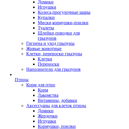
Домики
Игрушки
Колеса,прогулочные шары
Купалки
Миски,кормушки,поилки
Туалеты
Шлейки,поводки для
грызунов
Гигиена и уход грызуны
Живые животные
Клетки, переноски грызуны
Клетки
Переноски
Наполнители для грызунов
Птицы
Корм для птиц
Корм
Лакомства
Витамины, добавки
Аксессуары для клеток птицы
Домики
Жердочки
Игрушки
Кормушки, поилки