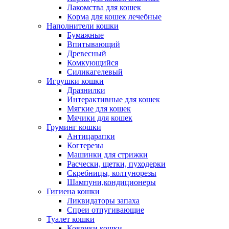
Лакомства для кошек
Корма для кошек лечебные
Наполнители кошки
Бумажные
Впитывающий
Древесный
Комкующийся
Силикагелевый
Игрушки кошки
Дразнилки
Интерактивные для кошек
Мягкие для кошек
Мячики для кошек
Груминг кошки
Антицарапки
Когтерезы
Машинки для стрижки
Расчески, щетки, пуходерки
Скребницы, колтунорезы
Шампуни,кондиционеры
Гигиена кошки
Ликвидаторы запаха
Спреи отпугивающие
Туалет кошки
Коврики кошки