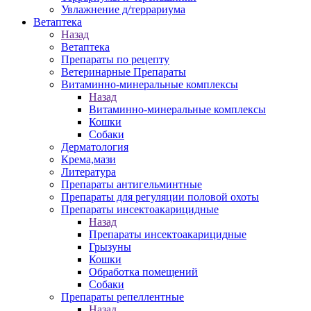
Увлажнение д/террариума
Ветаптека
Назад
Ветаптека
Препараты по рецепту
Ветеринарные Препараты
Витаминно-минеральные комплексы
Назад
Витаминно-минеральные комплексы
Кошки
Собаки
Дерматология
Крема,мази
Литература
Препараты антигельминтные
Препараты для регуляции половой охоты
Препараты инсектоакарицидные
Назад
Препараты инсектоакарицидные
Грызуны
Кошки
Обработка помещений
Собаки
Препараты репеллентные
Назад