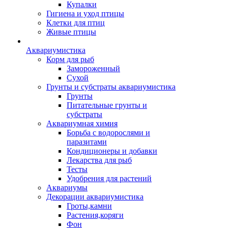
Купалки
Гигиена и уход птицы
Клетки для птиц
Живые птицы
Аквариумистика
Корм для рыб
Замороженный
Сухой
Грунты и субстраты аквариумистика
Грунты
Питательные грунты и
субстраты
Аквариумная химия
Борьба с водорослями и
паразитами
Кондиционеры и добавки
Лекарства для рыб
Тесты
Удобрения для растений
Аквариумы
Декорации аквариумистика
Гроты,камни
Растения,коряги
Фон