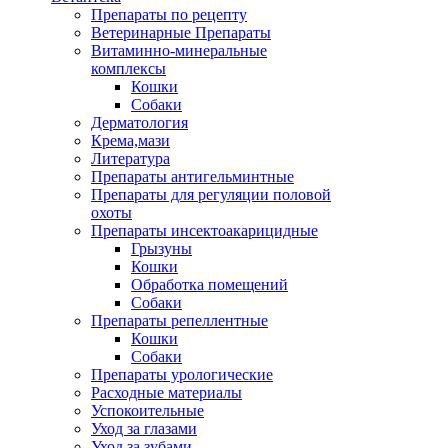
Препараты по рецепту
Ветеринарные Препараты
Витаминно-минеральные
комплексы
Кошки
Собаки
Дерматология
Крема,мази
Литература
Препараты антигельминтные
Препараты для регуляции половой
охоты
Препараты инсектоакарицидные
Грызуны
Кошки
Обработка помещений
Собаки
Препараты репеллентные
Кошки
Собаки
Препараты урологические
Расходные материалы
Успокоительные
Уход за глазами
Уход за зубами