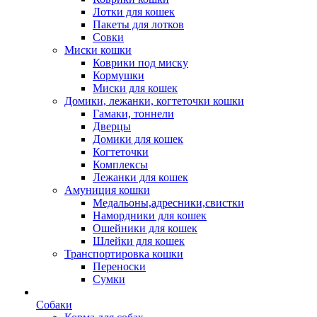
Лотки для кошек
Пакеты для лотков
Совки
Миски кошки
Коврики под миску
Кормушки
Миски для кошек
Домики, лежанки, когтеточки кошки
Гамаки, тоннели
Дверцы
Домики для кошек
Когтеточки
Комплексы
Лежанки для кошек
Амуниция кошки
Медальоны,адресники,свистки
Намордники для кошек
Ошейники для кошек
Шлейки для кошек
Транспортировка кошки
Переноски
Сумки
Собаки