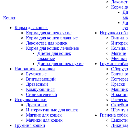
Лакомст
Корма д
Ди
вл
Кошки
Ди
Корма для кошек
су
Корма для кошек сухие
Игрушки соба
Корма для кошек влажные
Винил,р
Лакомства для кошек
Интерак
Корма для кошек лечебные
Кольца,
Диеты для кошек
Мягкие
влажные
Мячики
Диеты для кошек сухие
Груминг соба
Наполнители кошки
Оборудо
Бумажные
Банты,р
Впитывающий
Когтере
Древесный
Краски
Комкующийся
Машинки
Силикагелевый
Ножни
Игрушки кошки
Расческ
Дразнилки
Скребни
Интерактивные для кошек
Шампун
Мягкие для кошек
Гигиена соба
Мячики для кошек
Емкости
Груминг кошки
Ликвида