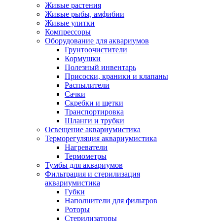
Живые растения
Живые рыбы, амфибии
Живые улитки
Компрессоры
Оборудование для аквариумов
Грунтоочистители
Кормушки
Полезный инвентарь
Присоски, краники и клапаны
Распылители
Сачки
Скребки и щетки
Транспортировка
Шланги и трубки
Освещение аквариумистика
Терморегуляция аквариумистика
Нагреватели
Термометры
Тумбы для аквариумов
Фильтрация и стерилизация
аквариумистика
Губки
Наполнители для фильтров
Роторы
Стерилизаторы