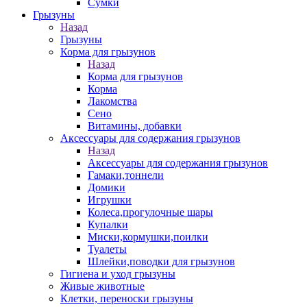
Сумки
Грызуны
Назад
Грызуны
Корма для грызунов
Назад
Корма для грызунов
Корма
Лакомства
Сено
Витамины, добавки
Аксессуары для содержания грызунов
Назад
Аксессуары для содержания грызунов
Гамаки,тоннели
Домики
Игрушки
Колеса,прогулочные шары
Купалки
Миски,кормушки,поилки
Туалеты
Шлейки,поводки для грызунов
Гигиена и уход грызуны
Живые животные
Клетки, переноски грызуны