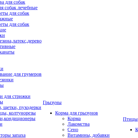
ва для собак
ля собак лечебные
еты для собак
ажные
еты для собак
хие
ки
езина,латекс,дерево
тивные
 канаты
ки
вание для грумеров
езинки
зы
 для стрижки
цы
Грызуны
и, щетки, пуходерки
цы, колтунорезы
Корма для грызунов
и,кондиционеры
Корма
Птицы
ки
Лакомства
Сено
К
торы запаха
Витамины, добавки