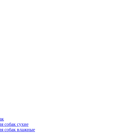
ак
ля собак сухие
ля собак влажные