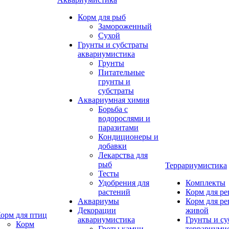
Корм для рыб
Замороженный
Сухой
Грунты и субстраты
аквариумистика
Грунты
Питательные
грунты и
субстраты
Аквариумная химия
Борьба с
водорослями и
паразитами
Кондиционеры и
добавки
Лекарства для
рыб
Террариумистика
Тесты
Удобрения для
Комплекты
растений
Корм для р
Аквариумы
Корм для р
Декорации
живой
орм для птиц
аквариумистика
Грунты и су
Корм
Гроты,камни
террариуми