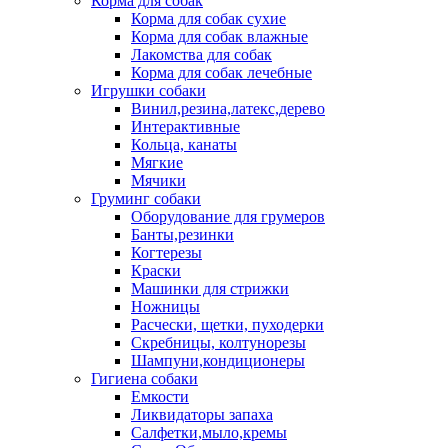
Корма для собак
Корма для собак сухие
Корма для собак влажные
Лакомства для собак
Корма для собак лечебные
Игрушки собаки
Винил,резина,латекс,дерево
Интерактивные
Кольца, канаты
Мягкие
Мячики
Груминг собаки
Оборудование для грумеров
Банты,резинки
Когтерезы
Краски
Машинки для стрижки
Ножницы
Расчески, щетки, пуходерки
Скребницы, колтунорезы
Шампуни,кондиционеры
Гигиена собаки
Емкости
Ликвидаторы запаха
Салфетки,мыло,кремы