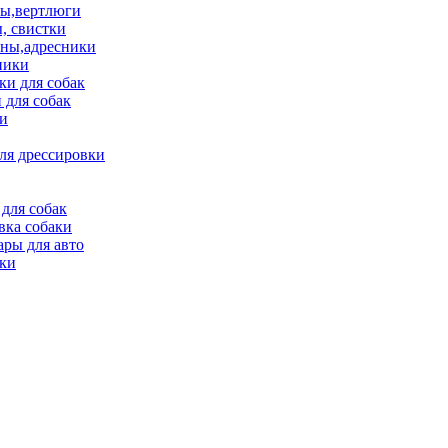
ы,вертлюги
, свистки
ны,адресники
ники
и для собак
 для собак
и
ля дрессировки
для собак
вка собаки
ары для авто
ки