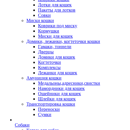
Лотки для кошек
Пакеты для лотков
Совки
Миски кошки
Коврики под миску
Кормушки
Миски для кошек
Домики, лежанки, когтеточки кошки
Гамаки, тоннели
Дверцы
Домики для кошек
Когтеточки
Комплексы
Лежанки для кошек
Амуниция кошки
Медальоны,адресники,свистки
Намордники для кошек
Ошейники для кошек
Шлейки для кошек
Транспортировка кошки
Переноски
Сумки
Собаки