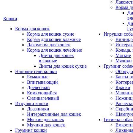
Лакомст
Корма д
Ди
вл
Кошки
Ди
Корма для кошек
су
Корма для кошек сухие
Игрушки соба
Корма для кошек влажные
Винил,р
Лакомства для кошек
Интерак
Корма для кошек лечебные
Кольца,
Диеты для кошек
Мягкие
влажные
Мячики
Диеты для кошек сухие
Груминг соба
Наполнители кошки
Оборудо
Бумажные
Банты,р
Впитывающий
Когтере
Древесный
Краски
Комкующийся
Машинки
Силикагелевый
Ножни
Игрушки кошки
Расческ
Дразнилки
Скребни
Интерактивные для кошек
Шампун
Мягкие для кошек
Гигиена соба
Мячики для кошек
Емкости
Груминг кошки
Ликвида