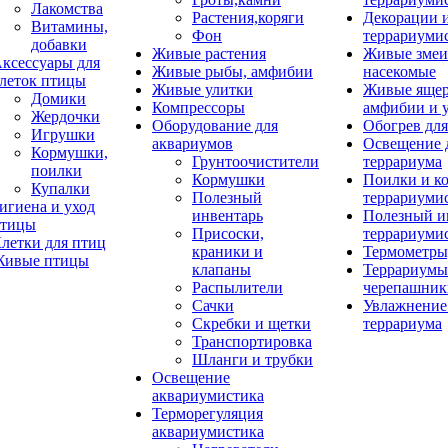
Лакомства
Растения,коряги
Декорации 
Витамины,
Фон
террариуми
добавки
Живые растения
Живые змеи
ксессуары для
Живые рыбы, амфибии
насекомые
леток птицы
Живые улитки
Живые яще
Домики
Компрессоры
амфибии и 
Жердочки
Оборудование для
Обогрев для
Игрушки
аквариумов
Освещение 
Кормушки,
Грунтоочистители
террариума
поилки
Кормушки
Поилки и к
Купалки
Полезный
террариуми
игиена и уход
инвентарь
Полезный и
тицы
Присоски,
террариуми
летки для птиц
краники и
Термометры
ивые птицы
клапаны
Террариумы
Распылители
черепашник
Сачки
Увлажнение 
Скребки и щетки
террариума
Транспортировка
Шланги и трубки
Освещение
аквариумистика
Терморегуляция
аквариумистика