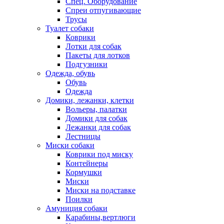
Спец. Оборудование
Спреи отпугивающие
Трусы
Туалет собаки
Коврики
Лотки для собак
Пакеты для лотков
Подгузники
Одежда, обувь
Обувь
Одежда
Домики, лежанки, клетки
Вольеры, палатки
Домики для собак
Лежанки для собак
Лестницы
Миски собаки
Коврики под миску
Контейнеры
Кормушки
Миски
Миски на подставке
Поилки
Амуниция собаки
Карабины,вертлюги