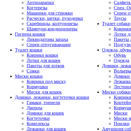
Антицарапки
Салфетк
Когтерезы
Спец. О
Машинки для стрижки
Спреи о
Расчески, щетки, пуходерки
Трусы
Скребницы, колтунорезы
Туалет собаки
Шампуни,кондиционеры
Коврик
Гигиена кошки
Лотки д
Ликвидаторы запаха
Пакеты 
Спреи отпугивающие
Подгузн
Туалет кошки
Одежда, обувь
Коврики кошки
Обувь
Лотки для кошек
Одежда
Пакеты для лотков
Домики, лежа
Совки
Вольеры
Миски кошки
Домики 
Коврики под миску
Лежанки
Кормушки
Лестни
Миски для кошек
Миски собаки
Домики, лежанки, когтеточки кошки
Коврики
Гамаки, тоннели
Контей
Дверцы
Кормуш
Домики для кошек
Миски
Когтеточки
Миски н
Комплексы
Поилки
Лежанки для кошек
Амуниция со