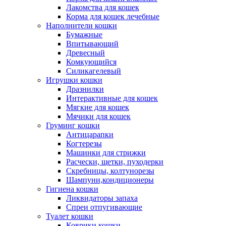
Лакомства для кошек
Корма для кошек лечебные
Наполнители кошки
Бумажные
Впитывающий
Древесный
Комкующийся
Силикагелевый
Игрушки кошки
Дразнилки
Интерактивные для кошек
Мягкие для кошек
Мячики для кошек
Груминг кошки
Антицарапки
Когтерезы
Машинки для стрижки
Расчески, щетки, пуходерки
Скребницы, колтунорезы
Шампуни,кондиционеры
Гигиена кошки
Ликвидаторы запаха
Спреи отпугивающие
Туалет кошки
Коврики кошки