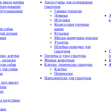
и,мыло,кремы
Аксессуары для содержания
борудование
грызунов
тпугивающие
Гамаки,тоннели
Домики
А
Игрушки
к
и
Колеса,прогулочные
ля собак
шары
для лотков
Купалки
ики
Миски,кормушки,поилки
Туалеты
Шлейки,поводки для
грызунов
Г
нки, клетки
Гигиена и уход грызуны
п
, палатки
Живые животные
К
для собак
Клетки, переноски грызуны
Ж
 для собак
Клетки
цы
Переноски
Наполнители для грызунов
 под миску
неры
ки
а подставке
баки