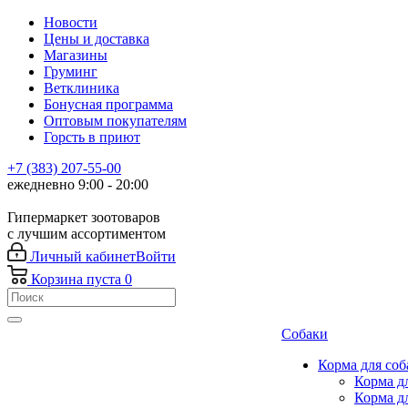
Новости
Цены и доставка
Магазины
Груминг
Ветклиника
Бонусная программа
Оптовым покупателям
Горсть в приют
+7 (383) 207-55-00
ежедневно 9:00 - 20:00
Гипермаркет зоотоваров
с лучшим ассортиментом
Личный кабинет
Войти
Корзина
пуста
0
Собаки
Корма для соб
Корма д
Корма д