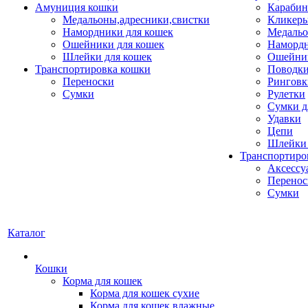
Амуниция кошки
Карабин
Медальоны,адресники,свистки
Кликеры
Намордники для кошек
Медальо
Ошейники для кошек
Наморд
Шлейки для кошек
Ошейник
Транспортировка кошки
Поводки
Переноски
Ринговк
Сумки
Рулетки
Сумки д
Удавки
Цепи
Шлейки 
Транспортиро
Аксессу
Перенос
Сумки
Каталог
Кошки
Корма для кошек
Корма для кошек сухие
Корма для кошек влажные