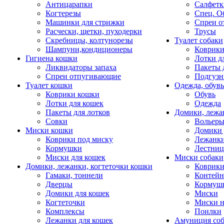
Антицарапки
Салфетк
Когтерезы
Спец. О
Машинки для стрижки
Спреи о
Расчески, щетки, пуходерки
Трусы
Скребницы, колтунорезы
Туалет собаки
Шампуни,кондиционеры
Коврик
Гигиена кошки
Лотки д
Ликвидаторы запаха
Пакеты 
Спреи отпугивающие
Подгузн
Туалет кошки
Одежда, обувь
Коврики кошки
Обувь
Лотки для кошек
Одежда
Пакеты для лотков
Домики, лежа
Совки
Вольеры
Миски кошки
Домики 
Коврики под миску
Лежанки
Кормушки
Лестни
Миски для кошек
Миски собаки
Домики, лежанки, когтеточки кошки
Коврики
Гамаки, тоннели
Контей
Дверцы
Кормуш
Домики для кошек
Миски
Когтеточки
Миски н
Комплексы
Поилки
Лежанки для кошек
Амуниция со