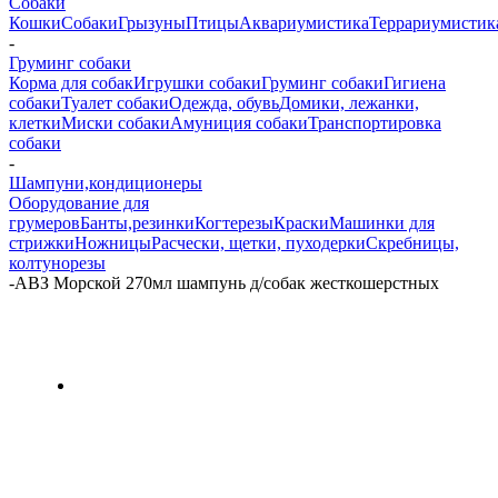
Собаки
Кошки
Собаки
Грызуны
Птицы
Аквариумистика
Террариумистик
-
Груминг собаки
Корма для собак
Игрушки собаки
Груминг собаки
Гигиена
собаки
Туалет собаки
Одежда, обувь
Домики, лежанки,
клетки
Миски собаки
Амуниция собаки
Транспортировка
собаки
-
Шампуни,кондиционеры
Оборудование для
грумеров
Банты,резинки
Когтерезы
Краски
Машинки для
стрижки
Ножницы
Расчески, щетки, пуходерки
Скребницы,
колтунорезы
-
АВЗ Морской 270мл шампунь д/собак жесткошерстных