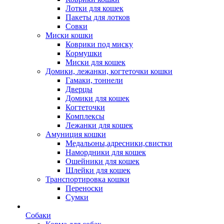
Лотки для кошек
Пакеты для лотков
Совки
Миски кошки
Коврики под миску
Кормушки
Миски для кошек
Домики, лежанки, когтеточки кошки
Гамаки, тоннели
Дверцы
Домики для кошек
Когтеточки
Комплексы
Лежанки для кошек
Амуниция кошки
Медальоны,адресники,свистки
Намордники для кошек
Ошейники для кошек
Шлейки для кошек
Транспортировка кошки
Переноски
Сумки
Собаки