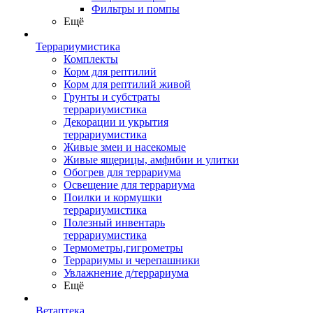
Фильтры и помпы
Ещё
Террариумистика
Комплекты
Корм для рептилий
Корм для рептилий живой
Грунты и субстраты
террариумистика
Декорации и укрытия
террариумистика
Живые змеи и насекомые
Живые ящерицы, амфибии и улитки
Обогрев для террариума
Освещение для террариума
Поилки и кормушки
террариумистика
Полезный инвентарь
террариумистика
Термометры,гигрометры
Террариумы и черепашники
Увлажнение д/террариума
Ещё
Ветаптека