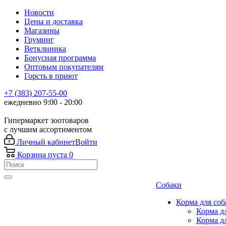
Новости
Цены и доставка
Магазины
Груминг
Ветклиника
Бонусная программа
Оптовым покупателям
Горсть в приют
+7 (383) 207-55-00
ежедневно 9:00 - 20:00
Гипермаркет зоотоваров
с лучшим ассортиментом
Личный кабинет
Войти
Корзина
пуста
0
Собаки
Корма для соб
Корма д
Корма д