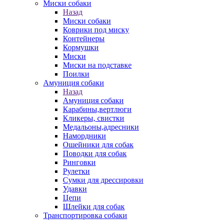
Миски собаки
Назад
Миски собаки
Коврики под миску
Контейнеры
Кормушки
Миски
Миски на подставке
Поилки
Амуниция собаки
Назад
Амуниция собаки
Карабины,вертлюги
Кликеры, свистки
Медальоны,адресники
Намордники
Ошейники для собак
Поводки для собак
Ринговки
Рулетки
Сумки для дрессировки
Удавки
Цепи
Шлейки для собак
Транспортировка собаки