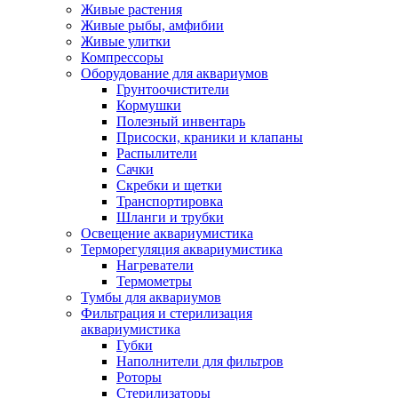
Живые растения
Живые рыбы, амфибии
Живые улитки
Компрессоры
Оборудование для аквариумов
Грунтоочистители
Кормушки
Полезный инвентарь
Присоски, краники и клапаны
Распылители
Сачки
Скребки и щетки
Транспортировка
Шланги и трубки
Освещение аквариумистика
Терморегуляция аквариумистика
Нагреватели
Термометры
Тумбы для аквариумов
Фильтрация и стерилизация
аквариумистика
Губки
Наполнители для фильтров
Роторы
Стерилизаторы