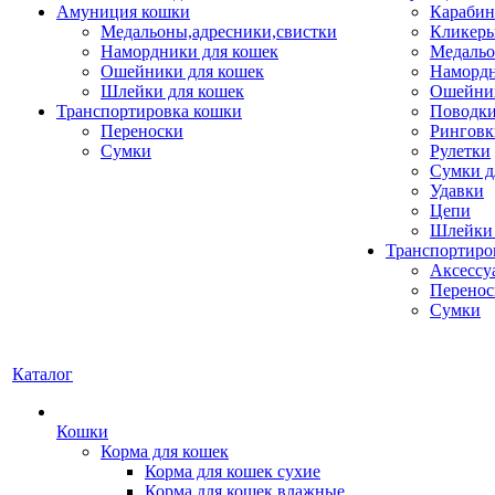
Амуниция кошки
Карабин
Медальоны,адресники,свистки
Кликеры
Намордники для кошек
Медальо
Ошейники для кошек
Наморд
Шлейки для кошек
Ошейник
Транспортировка кошки
Поводки
Переноски
Ринговк
Сумки
Рулетки
Сумки д
Удавки
Цепи
Шлейки 
Транспортиро
Аксессу
Перенос
Сумки
Каталог
Кошки
Корма для кошек
Корма для кошек сухие
Корма для кошек влажные