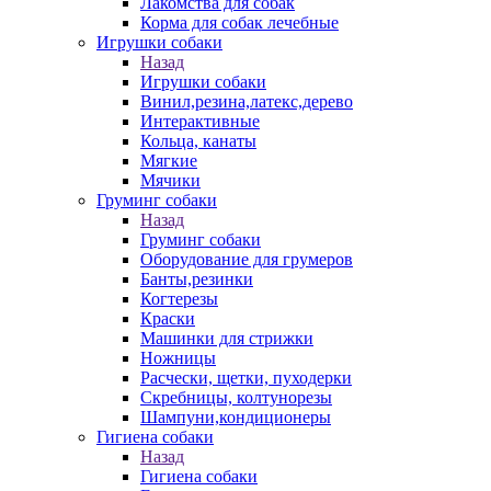
Лакомства для собак
Корма для собак лечебные
Игрушки собаки
Назад
Игрушки собаки
Винил,резина,латекс,дерево
Интерактивные
Кольца, канаты
Мягкие
Мячики
Груминг собаки
Назад
Груминг собаки
Оборудование для грумеров
Банты,резинки
Когтерезы
Краски
Машинки для стрижки
Ножницы
Расчески, щетки, пуходерки
Скребницы, колтунорезы
Шампуни,кондиционеры
Гигиена собаки
Назад
Гигиена собаки