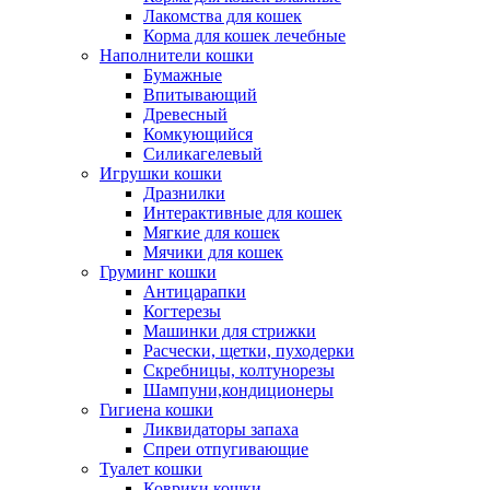
Лакомства для кошек
Корма для кошек лечебные
Наполнители кошки
Бумажные
Впитывающий
Древесный
Комкующийся
Силикагелевый
Игрушки кошки
Дразнилки
Интерактивные для кошек
Мягкие для кошек
Мячики для кошек
Груминг кошки
Антицарапки
Когтерезы
Машинки для стрижки
Расчески, щетки, пуходерки
Скребницы, колтунорезы
Шампуни,кондиционеры
Гигиена кошки
Ликвидаторы запаха
Спреи отпугивающие
Туалет кошки
Коврики кошки