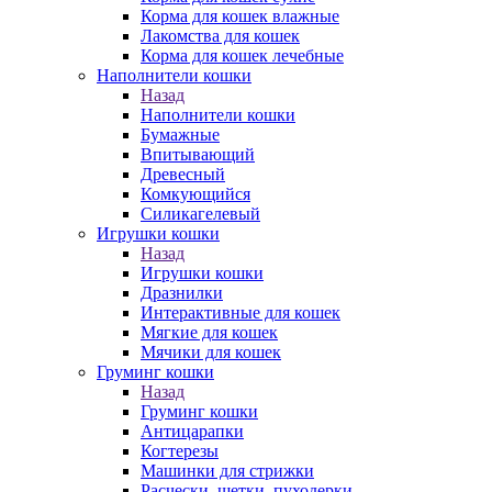
Корма для кошек влажные
Лакомства для кошек
Корма для кошек лечебные
Наполнители кошки
Назад
Наполнители кошки
Бумажные
Впитывающий
Древесный
Комкующийся
Силикагелевый
Игрушки кошки
Назад
Игрушки кошки
Дразнилки
Интерактивные для кошек
Мягкие для кошек
Мячики для кошек
Груминг кошки
Назад
Груминг кошки
Антицарапки
Когтерезы
Машинки для стрижки
Расчески, щетки, пуходерки