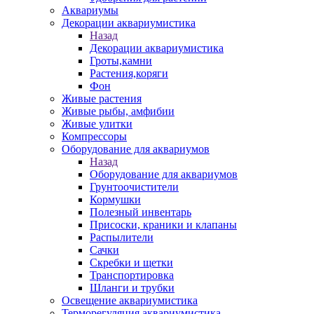
Аквариумы
Декорации аквариумистика
Назад
Декорации аквариумистика
Гроты,камни
Растения,коряги
Фон
Живые растения
Живые рыбы, амфибии
Живые улитки
Компрессоры
Оборудование для аквариумов
Назад
Оборудование для аквариумов
Грунтоочистители
Кормушки
Полезный инвентарь
Присоски, краники и клапаны
Распылители
Сачки
Скребки и щетки
Транспортировка
Шланги и трубки
Освещение аквариумистика
Терморегуляция аквариумистика