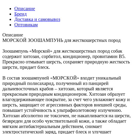
Описание
Бренд
Доставка и самовывоз
Оптовикам
Описание
МОРСКОЙ ЗООШАМПУНЬ для жесткошерстных пород
Зоошампунь «Морской» для жесткошерстных пород собак
содержит хитозан, сорбитол, кондиционер, провитамин В5.
Прекрасно отмывает шерсть, сохраняет природную жесткость
шерсти, придает блеск.
В состав зоошампуней «МОРСКОЙ» входит уникальный
природный полисахарид, полученный из панцирей
дальневосточных крабов – хитозан, который является
прекрасным природным кондиционером. Хитозан образует
влагоудерживающее покрытие, за счет чего увлажняет кожу и
шерсть, защищает от агрессивных факторов внешней среды,
повышает устойчивость к ультрафиолетовому излучению.
Хитозан абсолютно не токсичен, не накапливается на шерсти,
безвреден для особо чувствительной кожи, а также обладает
мягким антибактериальным действием, снимает
электростатический заряд, придает блеск и улучшает