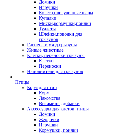
Домики
Игрушки
Колеса,прогулочные шары
Купалки
Миски,кормушки,поилки
Туалеты
Шлейки,поводки для
грызунов
Гигиена и уход грызуны
Живые животные
Клетки, переноски грызуны
Клетки
Переноски
Наполнители для грызунов
Птицы
Корм для птиц
Корм
Лакомства
Витамины, добавки
Аксессуары для клеток птицы
Домики
Жердочки
Игрушки
Кормушки, поилки