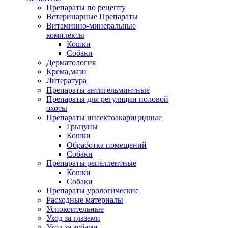
Препараты по рецепту
Ветеринарные Препараты
Витаминно-минеральные
комплексы
Кошки
Собаки
Дерматология
Крема,мази
Литература
Препараты антигельминтные
Препараты для регуляции половой
охоты
Препараты инсектоакарицидные
Грызуны
Кошки
Обработка помещений
Собаки
Препараты репеллентные
Кошки
Собаки
Препараты урологические
Расходные материалы
Успокоительные
Уход за глазами
Уход за зубами