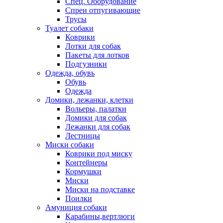
Спец. Оборудование
Спреи отпугивающие
Трусы
Туалет собаки
Коврики
Лотки для собак
Пакеты для лотков
Подгузники
Одежда, обувь
Обувь
Одежда
Домики, лежанки, клетки
Вольеры, палатки
Домики для собак
Лежанки для собак
Лестницы
Миски собаки
Коврики под миску
Контейнеры
Кормушки
Миски
Миски на подставке
Поилки
Амуниция собаки
Карабины,вертлюги