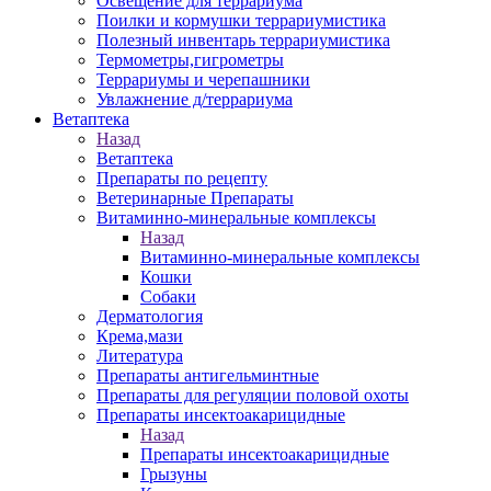
Освещение для террариума
Поилки и кормушки террариумистика
Полезный инвентарь террариумистика
Термометры,гигрометры
Террариумы и черепашники
Увлажнение д/террариума
Ветаптека
Назад
Ветаптека
Препараты по рецепту
Ветеринарные Препараты
Витаминно-минеральные комплексы
Назад
Витаминно-минеральные комплексы
Кошки
Собаки
Дерматология
Крема,мази
Литература
Препараты антигельминтные
Препараты для регуляции половой охоты
Препараты инсектоакарицидные
Назад
Препараты инсектоакарицидные
Грызуны