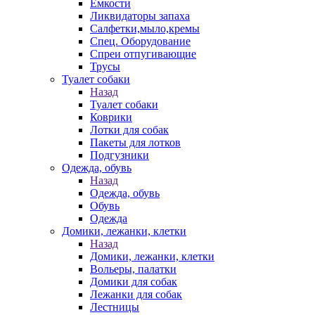
Емкости
Ликвидаторы запаха
Салфетки,мыло,кремы
Спец. Оборудование
Спреи отпугивающие
Трусы
Туалет собаки
Назад
Туалет собаки
Коврики
Лотки для собак
Пакеты для лотков
Подгузники
Одежда, обувь
Назад
Одежда, обувь
Обувь
Одежда
Домики, лежанки, клетки
Назад
Домики, лежанки, клетки
Вольеры, палатки
Домики для собак
Лежанки для собак
Лестницы