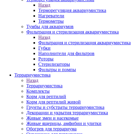
Назад
Терморегуляция аквариумистика
Нагреватели
Термометры
Тумбы для аквариумов
Фильтрация и стерилизация аквариумистика
Назад
Фильтрация и стерилизация аквариумистика
Губки
Наполнители для фильтров
Роторы
Стерилизаторы
Фильтры и помпы
Террариумистика
Назад
Террариумистика
Комплекты
Корм для рептилий
Корм для рептилий живой
Грунты и субстраты террариумистика
Декорации и укрытия террариумистика
Живые змеи и насекомые
Живые ящерицы, амфибии и улитки
Обогрев для террариума