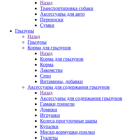
Назад
Транспортировка собаки
Аксессуары для авто
Переноски
Сумки
Грызуны
Назад
Грызуны
Корма для грызунов
Назад
Корма для грызунов
Корма
Лакомства
Сено
Витамины, добавки
Аксессуары для содержания грызунов
Назад
Аксессуары для содержания грызунов
Гамаки,тоннели
Домики
Игрушки
Колеса,прогулочные шары
Купалки
Миски,кормушки,поилки
Туалеты