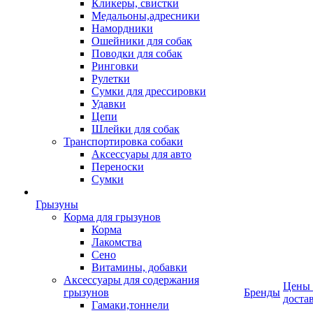
Кликеры, свистки
Медальоны,адресники
Намордники
Ошейники для собак
Поводки для собак
Ринговки
Рулетки
Сумки для дрессировки
Удавки
Цепи
Шлейки для собак
Транспортировка собаки
Аксессуары для авто
Переноски
Сумки
Грызуны
Корма для грызунов
Корма
Лакомства
Сено
Витамины, добавки
Аксессуары для содержания
Цены
грызунов
Бренды
доста
Гамаки,тоннели