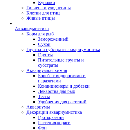
Купалки
Гигиена и уход птицы
Клетки для птиц
Живые птицы
Аквариумистика
Корм для рыб
Замороженный
Сухой
Грунты и субстраты аквариумистика
Грунты
Питательные грунты и
субстраты
Аквариумная химия
Борьба с водорослями и
паразитами
Кондиционеры и добавки
Лекарства для рыб
Тесты
Удобрения для растений
Аквариумы
Декорации аквариумистика
Гроты,камни
Растения,коряги
Фон