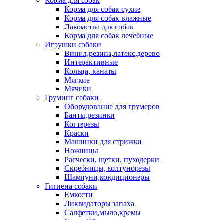
Корма для собак
Корма для собак сухие
Корма для собак влажные
Лакомства для собак
Корма для собак лечебные
Игрушки собаки
Винил,резина,латекс,дерево
Интерактивные
Кольца, канаты
Мягкие
Мячики
Груминг собаки
Оборудование для грумеров
Банты,резинки
Когтерезы
Краски
Машинки для стрижки
Ножницы
Расчески, щетки, пуходерки
Скребницы, колтунорезы
Шампуни,кондиционеры
Гигиена собаки
Емкости
Ликвидаторы запаха
Салфетки,мыло,кремы