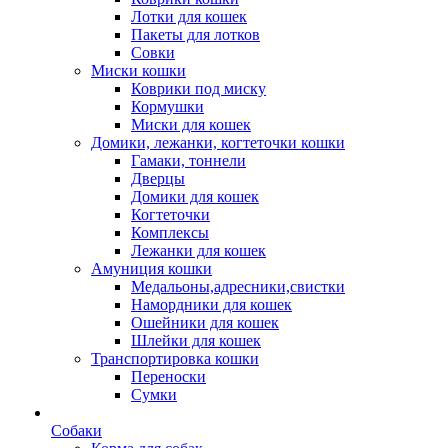
Лотки для кошек
Пакеты для лотков
Совки
Миски кошки
Коврики под миску
Кормушки
Миски для кошек
Домики, лежанки, когтеточки кошки
Гамаки, тоннели
Дверцы
Домики для кошек
Когтеточки
Комплексы
Лежанки для кошек
Амуниция кошки
Медальоны,адресники,свистки
Намордники для кошек
Ошейники для кошек
Шлейки для кошек
Транспортировка кошки
Переноски
Сумки
Собаки