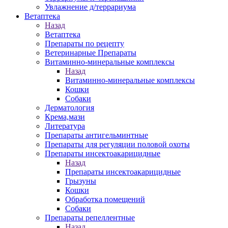
Увлажнение д/террариума
Ветаптека
Назад
Ветаптека
Препараты по рецепту
Ветеринарные Препараты
Витаминно-минеральные комплексы
Назад
Витаминно-минеральные комплексы
Кошки
Собаки
Дерматология
Крема,мази
Литература
Препараты антигельминтные
Препараты для регуляции половой охоты
Препараты инсектоакарицидные
Назад
Препараты инсектоакарицидные
Грызуны
Кошки
Обработка помещений
Собаки
Препараты репеллентные
Назад