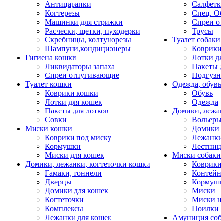
Антицарапки
Салфетк
Когтерезы
Спец. О
Машинки для стрижки
Спреи о
Расчески, щетки, пуходерки
Трусы
Скребницы, колтунорезы
Туалет собаки
Шампуни,кондиционеры
Коврик
Гигиена кошки
Лотки д
Ликвидаторы запаха
Пакеты 
Спреи отпугивающие
Подгузн
Туалет кошки
Одежда, обувь
Коврики кошки
Обувь
Лотки для кошек
Одежда
Пакеты для лотков
Домики, лежа
Совки
Вольеры
Миски кошки
Домики 
Коврики под миску
Лежанки
Кормушки
Лестни
Миски для кошек
Миски собаки
Домики, лежанки, когтеточки кошки
Коврики
Гамаки, тоннели
Контей
Дверцы
Кормуш
Домики для кошек
Миски
Когтеточки
Миски н
Комплексы
Поилки
Лежанки для кошек
Амуниция со