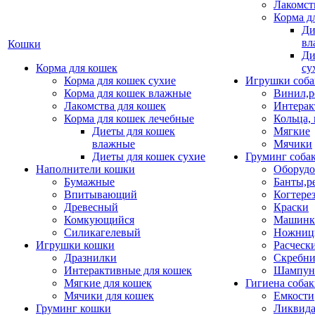
Лакомст
Корма д
Ди
вл
Кошки
Ди
Корма для кошек
су
Корма для кошек сухие
Игрушки соба
Корма для кошек влажные
Винил,р
Лакомства для кошек
Интерак
Корма для кошек лечебные
Кольца,
Диеты для кошек
Мягкие
влажные
Мячики
Диеты для кошек сухие
Груминг соба
Наполнители кошки
Оборудо
Бумажные
Банты,р
Впитывающий
Когтере
Древесный
Краски
Комкующийся
Машинки
Силикагелевый
Ножни
Игрушки кошки
Расческ
Дразнилки
Скребни
Интерактивные для кошек
Шампун
Мягкие для кошек
Гигиена соба
Мячики для кошек
Емкости
Груминг кошки
Ликвида