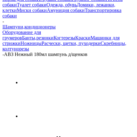
собаки
Туалет собаки
Одежда, обувь
Домики, лежанки,
клетки
Миски собаки
Амуниция собаки
Транспортировка
собаки
-
Шампуни,кондиционеры
Оборудование для
грумеров
Банты,резинки
Когтерезы
Краски
Машинки для
стрижки
Ножницы
Расчески, щетки, пуходерки
Скребницы,
колтунорезы
-
АВЗ Нежный 180мл шампунь д/щенков