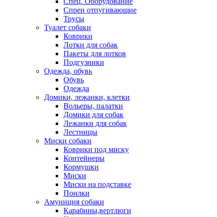
Спец. Оборудование
Спреи отпугивающие
Трусы
Туалет собаки
Коврики
Лотки для собак
Пакеты для лотков
Подгузники
Одежда, обувь
Обувь
Одежда
Домики, лежанки, клетки
Вольеры, палатки
Домики для собак
Лежанки для собак
Лестницы
Миски собаки
Коврики под миску
Контейнеры
Кормушки
Миски
Миски на подставке
Поилки
Амуниция собаки
Карабины,вертлюги