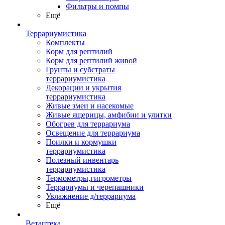
Фильтры и помпы
Ещё
Террариумистика
Комплекты
Корм для рептилий
Корм для рептилий живой
Грунты и субстраты
террариумистика
Декорации и укрытия
террариумистика
Живые змеи и насекомые
Живые ящерицы, амфибии и улитки
Обогрев для террариума
Освещение для террариума
Поилки и кормушки
террариумистика
Полезный инвентарь
террариумистика
Термометры,гигрометры
Террариумы и черепашники
Увлажнение д/террариума
Ещё
Ветаптека