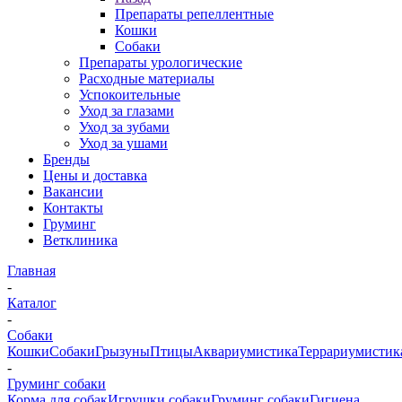
Препараты репеллентные
Кошки
Собаки
Препараты урологические
Расходные материалы
Успокоительные
Уход за глазами
Уход за зубами
Уход за ушами
Бренды
Цены и доставка
Вакансии
Контакты
Груминг
Ветклиника
Главная
-
Каталог
-
Собаки
Кошки
Собаки
Грызуны
Птицы
Аквариумистика
Террариумистик
-
Груминг собаки
Корма для собак
Игрушки собаки
Груминг собаки
Гигиена