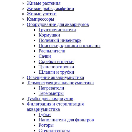
Живые растения
Живые рыбы, амфибии
Живые улитки
Компрессоры
Оборудование для аквариумов
Грунтоочистители
Кормушки
Полезный инвентарь
Присоски, краники и клапаны
Распылители
Сачки
Скребки и щетки
Транспортировка
Шланги и трубки
Освещение аквариумистика
Терморегуляция аквариумистика
Нагреватели
Термометры
Тумбы для аквариумов
Фильтрация и стерилизация
аквариумистика
Губки
Наполнители для фильтров
Роторы
Стерилизаторы