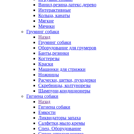
Винил,резина,латекс,дерево
Интерактивные
Кольца, канаты
Мягкие
Мячики
Груминг собаки
Назад
Груминг собаки
Оборудование для грумеров
Банты,резинки
Когтерезы
Краски
Машинки для стрижки
Ножницы
Расчески, щетки, пуходерки
Скребницы, колтунорезы
Шампуни,кондиционеры
Гигиена собаки
Назад
Гигиена собаки
Емкости
Ликвидаторы запаха
Салфетки,мыло,кремы
Спец. Оборудование
Спреи отпугивающие