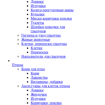
Домики
Игрушки
Колеса,прогулочные шары
Купалки
Миски,кормушки,поилки
Туалеты
Шлейки,поводки для
грызунов
Гигиена и уход грызуны
Живые животные
Клетки, переноски грызуны
Клетки
Переноски
Наполнители для грызунов
Птицы
Корм для птиц
Корм
Лакомства
Витамины, добавки
Аксессуары для клеток птицы
Домики
Жердочки
Игрушки
Кормушки, поилки