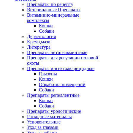
Препараты по рецепту
Ветеринарные Препараты
Витаминно-минеральные
комплексы
Кошки
Собаки
Дерматология
Крема,мази
Литература
Препараты антигельминтные
Препараты для регуляции половой
охоты
Препараты инсектоакарицидные
Грызуны
Кошки
Обработка помещений
Собаки
Препараты репеллентные
Кошки
Собаки
Препараты урологические
Расходные материалы
Успокоительные
Уход за глазами
Уход за зубами