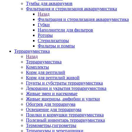
Тумбы для аквариумов
Фильтрация и стерилизация аквариумистика
Назад
Фильтрация и стерилизация аквариумистика
Губки
Наполнители для фильтров
Роторы
Стерилизаторы
Фильтры и помпы
Террариумистика
Назад
Террариумистика
Комплекты
Корм для рептилий
Корм для рептилий живой
Грунты и субстраты террариумистика
Декорации и укрытия террариумистика
Живые змеи и насекомые
Живые ящерицы, амфибии и улитки
Обогрев для террариума
Освещение для террариума
Поилки и кормушки террариумистика
Полезный инвентарь террариумистика
Термометры,гигрометры
Террариумы и черепашники