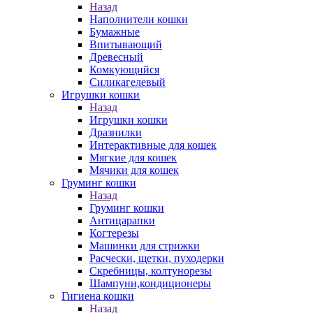
Назад
Наполнители кошки
Бумажные
Впитывающий
Древесный
Комкующийся
Силикагелевый
Игрушки кошки
Назад
Игрушки кошки
Дразнилки
Интерактивные для кошек
Мягкие для кошек
Мячики для кошек
Груминг кошки
Назад
Груминг кошки
Антицарапки
Когтерезы
Машинки для стрижки
Расчески, щетки, пуходерки
Скребницы, колтунорезы
Шампуни,кондиционеры
Гигиена кошки
Назад