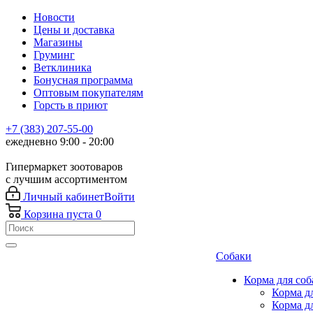
Новости
Цены и доставка
Магазины
Груминг
Ветклиника
Бонусная программа
Оптовым покупателям
Горсть в приют
+7 (383) 207-55-00
ежедневно 9:00 - 20:00
Гипермаркет зоотоваров
с лучшим ассортиментом
Личный кабинет
Войти
Корзина
пуста
0
Собаки
Корма для соб
Корма д
Корма д