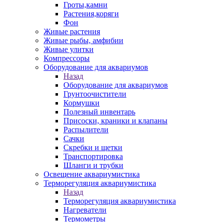
Гроты,камни
Растения,коряги
Фон
Живые растения
Живые рыбы, амфибии
Живые улитки
Компрессоры
Оборудование для аквариумов
Назад
Оборудование для аквариумов
Грунтоочистители
Кормушки
Полезный инвентарь
Присоски, краники и клапаны
Распылители
Сачки
Скребки и щетки
Транспортировка
Шланги и трубки
Освещение аквариумистика
Терморегуляция аквариумистика
Назад
Терморегуляция аквариумистика
Нагреватели
Термометры