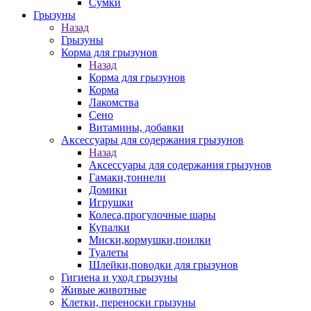
Сумки
Грызуны
Назад
Грызуны
Корма для грызунов
Назад
Корма для грызунов
Корма
Лакомства
Сено
Витамины, добавки
Аксессуары для содержания грызунов
Назад
Аксессуары для содержания грызунов
Гамаки,тоннели
Домики
Игрушки
Колеса,прогулочные шары
Купалки
Миски,кормушки,поилки
Туалеты
Шлейки,поводки для грызунов
Гигиена и уход грызуны
Живые животные
Клетки, переноски грызуны