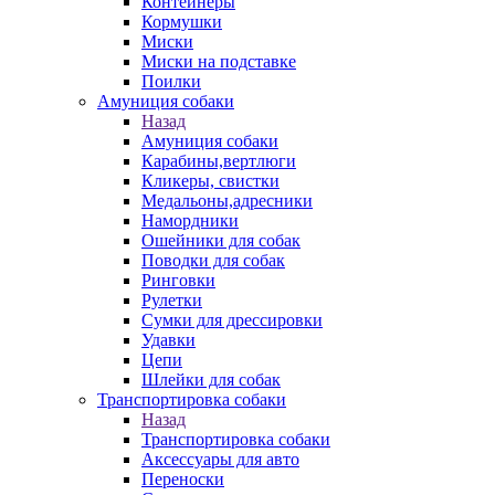
Контейнеры
Кормушки
Миски
Миски на подставке
Поилки
Амуниция собаки
Назад
Амуниция собаки
Карабины,вертлюги
Кликеры, свистки
Медальоны,адресники
Намордники
Ошейники для собак
Поводки для собак
Ринговки
Рулетки
Сумки для дрессировки
Удавки
Цепи
Шлейки для собак
Транспортировка собаки
Назад
Транспортировка собаки
Аксессуары для авто
Переноски