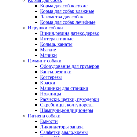
Корма для собак
Корма для собак сухие
Корма для собак влажные
Лакомства для собак
Корма для собак лечебные
Игрушки собаки
Винил,резина,латекс,дерево
Интерактивные
Кольца, канаты
Мягкие
Мячики
Груминг собаки
Оборудование для грумеров
Банты,резинки
Когтерезы
Краски
Машинки для стрижки
Ножницы
Расчески, щетки, пуходерки
Скребницы, колтунорезы
Шампуни,кондиционеры
Гигиена собаки
Емкости
Ликвидаторы запаха
Салфетки,мыло,кремы