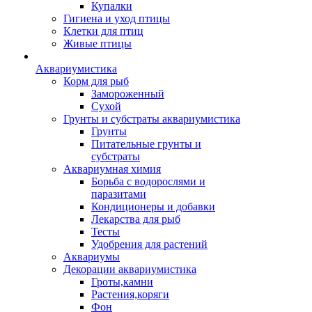
Купалки
Гигиена и уход птицы
Клетки для птиц
Живые птицы
Аквариумистика
Корм для рыб
Замороженный
Сухой
Грунты и субстраты аквариумистика
Грунты
Питательные грунты и
субстраты
Аквариумная химия
Борьба с водорослями и
паразитами
Кондиционеры и добавки
Лекарства для рыб
Тесты
Удобрения для растений
Аквариумы
Декорации аквариумистика
Гроты,камни
Растения,коряги
Фон