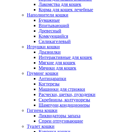
Лакомства для кошек
Корма для кошек лечебные
Наполнители кошки
Бумажные
Впитывающий
Древесный
Комкующийся
Силикагелевый
Игрушки кошки
Дразнилки
Интерактивные для кошек
Мягкие для кошек
Мячики для кошек
Груминг кошки
Антицарапки
Когтерезы
Машинки для стрижки
Расчески, щетки, пуходерки
Скребницы, колтунорезы
Шампуни,кондиционеры
Гигиена кошки
Ликвидаторы запаха
Спреи отпугивающие
Туалет кошки
Коврики кошки