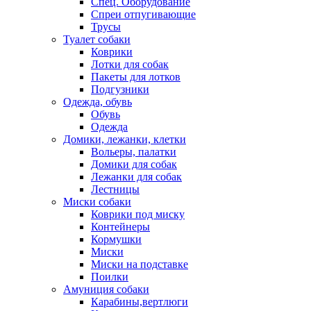
Спец. Оборудование
Спреи отпугивающие
Трусы
Туалет собаки
Коврики
Лотки для собак
Пакеты для лотков
Подгузники
Одежда, обувь
Обувь
Одежда
Домики, лежанки, клетки
Вольеры, палатки
Домики для собак
Лежанки для собак
Лестницы
Миски собаки
Коврики под миску
Контейнеры
Кормушки
Миски
Миски на подставке
Поилки
Амуниция собаки
Карабины,вертлюги