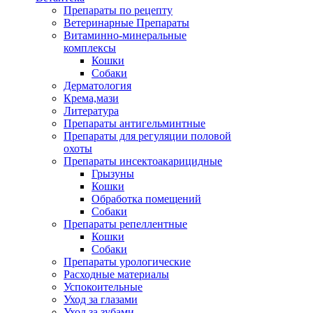
Препараты по рецепту
Ветеринарные Препараты
Витаминно-минеральные
комплексы
Кошки
Собаки
Дерматология
Крема,мази
Литература
Препараты антигельминтные
Препараты для регуляции половой
охоты
Препараты инсектоакарицидные
Грызуны
Кошки
Обработка помещений
Собаки
Препараты репеллентные
Кошки
Собаки
Препараты урологические
Расходные материалы
Успокоительные
Уход за глазами
Уход за зубами