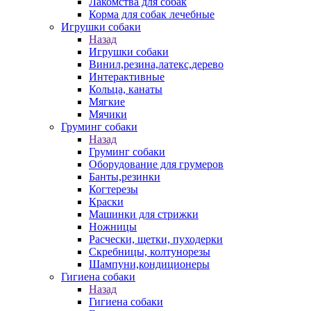
Лакомства для собак
Корма для собак лечебные
Игрушки собаки
Назад
Игрушки собаки
Винил,резина,латекс,дерево
Интерактивные
Кольца, канаты
Мягкие
Мячики
Груминг собаки
Назад
Груминг собаки
Оборудование для грумеров
Банты,резинки
Когтерезы
Краски
Машинки для стрижки
Ножницы
Расчески, щетки, пуходерки
Скребницы, колтунорезы
Шампуни,кондиционеры
Гигиена собаки
Назад
Гигиена собаки