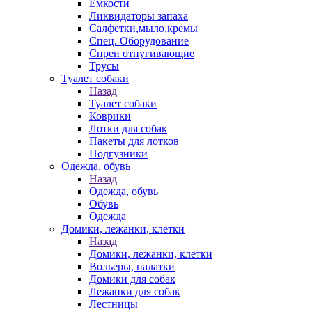
Емкости
Ликвидаторы запаха
Салфетки,мыло,кремы
Спец. Оборудование
Спреи отпугивающие
Трусы
Туалет собаки
Назад
Туалет собаки
Коврики
Лотки для собак
Пакеты для лотков
Подгузники
Одежда, обувь
Назад
Одежда, обувь
Обувь
Одежда
Домики, лежанки, клетки
Назад
Домики, лежанки, клетки
Вольеры, палатки
Домики для собак
Лежанки для собак
Лестницы