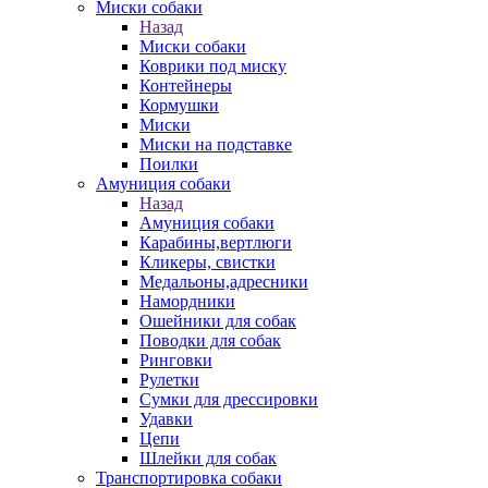
Миски собаки
Назад
Миски собаки
Коврики под миску
Контейнеры
Кормушки
Миски
Миски на подставке
Поилки
Амуниция собаки
Назад
Амуниция собаки
Карабины,вертлюги
Кликеры, свистки
Медальоны,адресники
Намордники
Ошейники для собак
Поводки для собак
Ринговки
Рулетки
Сумки для дрессировки
Удавки
Цепи
Шлейки для собак
Транспортировка собаки