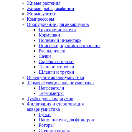
Живые растения
Живые рыбы, амфибии
Живые улитки
Компрессоры
Оборудование для аквариумов
Грунтоочистители
Кормушки
Полезный инвентарь
Присоски, краники и клапаны
Распылители
Сачки
Скребки и щетки
Транспортировка
Шланги и трубки
Освещение аквариумистика
Терморегуляция аквариумистика
Нагреватели
Термометры
Тумбы для аквариумов
Фильтрация и стерилизация
аквариумистика
Губки
Наполнители для фильтров
Роторы
Стерилизаторы