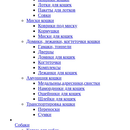
Лотки для кошек
Пакеты для лотков
Совки
Миски кошки
Коврики под миску
Кормушки
Миски для кошек
Домики, лежанки, когтеточки кошки
Гамаки, тоннели
Дверцы
Домики для кошек
Когтеточки
Комплексы
Лежанки для кошек
Амуниция кошки
Медальоны,адресники,свистки
Намордники для кошек
Ошейники для кошек
Шлейки для кошек
Транспортировка кошки
Переноски
Сумки
Собаки