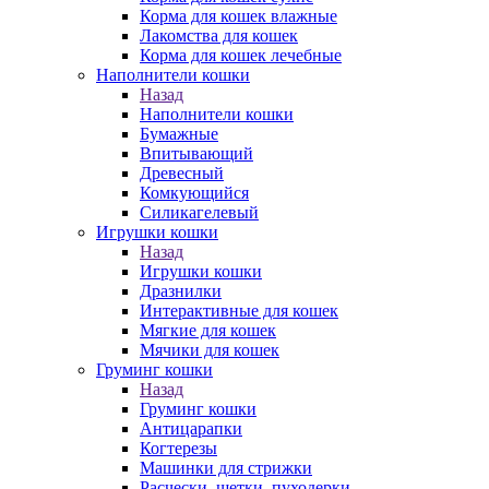
Корма для кошек влажные
Лакомства для кошек
Корма для кошек лечебные
Наполнители кошки
Назад
Наполнители кошки
Бумажные
Впитывающий
Древесный
Комкующийся
Силикагелевый
Игрушки кошки
Назад
Игрушки кошки
Дразнилки
Интерактивные для кошек
Мягкие для кошек
Мячики для кошек
Груминг кошки
Назад
Груминг кошки
Антицарапки
Когтерезы
Машинки для стрижки
Расчески, щетки, пуходерки