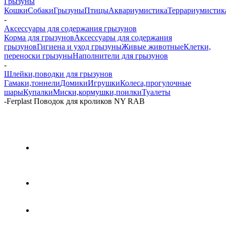
Грызуны
Кошки
Собаки
Грызуны
Птицы
Аквариумистика
Террариумистик
-
Аксессуары для содержания грызунов
Корма для грызунов
Аксессуары для содержания
грызунов
Гигиена и уход грызуны
Живые животные
Клетки,
переноски грызуны
Наполнители для грызунов
-
Шлейки,поводки для грызунов
Гамаки,тоннели
Домики
Игрушки
Колеса,прогулочные
шары
Купалки
Миски,кормушки,поилки
Туалеты
-
Ferplast Поводок для кроликов NY RAB