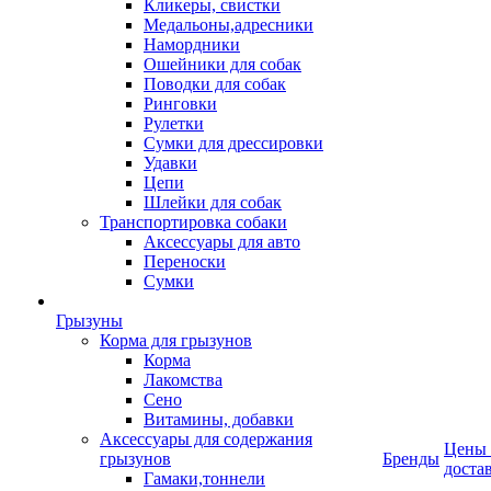
Кликеры, свистки
Медальоны,адресники
Намордники
Ошейники для собак
Поводки для собак
Ринговки
Рулетки
Сумки для дрессировки
Удавки
Цепи
Шлейки для собак
Транспортировка собаки
Аксессуары для авто
Переноски
Сумки
Грызуны
Корма для грызунов
Корма
Лакомства
Сено
Витамины, добавки
Аксессуары для содержания
Цены
грызунов
Бренды
доста
Гамаки,тоннели