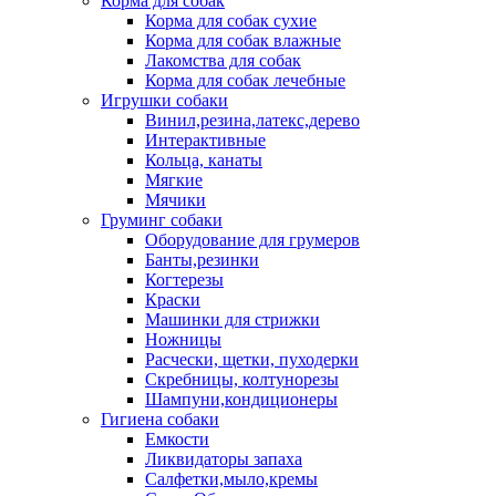
Корма для собак
Корма для собак сухие
Корма для собак влажные
Лакомства для собак
Корма для собак лечебные
Игрушки собаки
Винил,резина,латекс,дерево
Интерактивные
Кольца, канаты
Мягкие
Мячики
Груминг собаки
Оборудование для грумеров
Банты,резинки
Когтерезы
Краски
Машинки для стрижки
Ножницы
Расчески, щетки, пуходерки
Скребницы, колтунорезы
Шампуни,кондиционеры
Гигиена собаки
Емкости
Ликвидаторы запаха
Салфетки,мыло,кремы