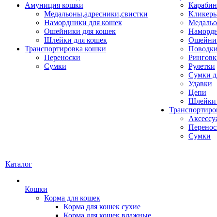
Амуниция кошки
Карабин
Медальоны,адресники,свистки
Кликеры
Намордники для кошек
Медальо
Ошейники для кошек
Наморд
Шлейки для кошек
Ошейник
Транспортировка кошки
Поводки
Переноски
Ринговк
Сумки
Рулетки
Сумки д
Удавки
Цепи
Шлейки 
Транспортиро
Аксессу
Перенос
Сумки
Каталог
Кошки
Корма для кошек
Корма для кошек сухие
Корма для кошек влажные