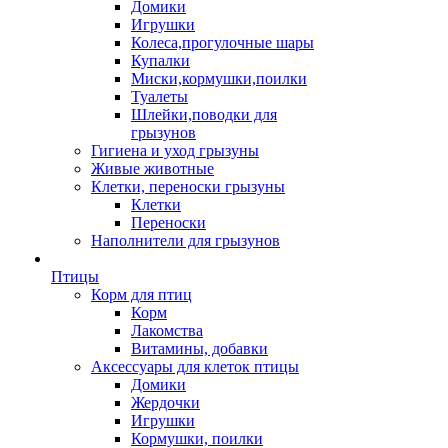
Домики
Игрушки
Колеса,прогулочные шары
Купалки
Миски,кормушки,поилки
Туалеты
Шлейки,поводки для
грызунов
Гигиена и уход грызуны
Живые животные
Клетки, переноски грызуны
Клетки
Переноски
Наполнители для грызунов
Птицы
Корм для птиц
Корм
Лакомства
Витамины, добавки
Аксессуары для клеток птицы
Домики
Жердочки
Игрушки
Кормушки, поилки