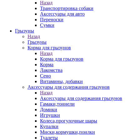
Назад
Транспортировка собаки
Аксессуары для авто
Переноски
Сумки
Грызуны
Назад
Грызуны
Корма для грызунов
Назад
Корма для грызунов
Корма
Лакомства
Сено
Витамины, добавки
Аксессуары для содержания грызунов
Назад
Аксессуары для содержания грызунов
Гамаки,тоннели
Домики
Игрушки
Колеса,прогулочные шары
Купалки
Миски,кормушки,поилки
Туалеты