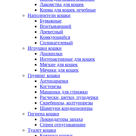
Лакомства для кошек
Корма для кошек лечебные
Наполнители кошки
Бумажные
Впитывающий
Древесный
Комкующийся
Силикагелевый
Игрушки кошки
Дразнилки
Интерактивные для кошек
Мягкие для кошек
Мячики для кошек
Груминг кошки
Антицарапки
Когтерезы
Машинки для стрижки
Расчески, щетки, пуходерки
Скребницы, колтунорезы
Шампуни,кондиционеры
Гигиена кошки
Ликвидаторы запаха
Спреи отпугивающие
Туалет кошки
Коврики кошки