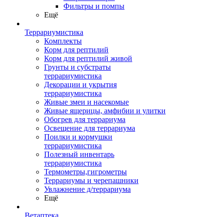
Фильтры и помпы
Ещё
Террариумистика
Комплекты
Корм для рептилий
Корм для рептилий живой
Грунты и субстраты
террариумистика
Декорации и укрытия
террариумистика
Живые змеи и насекомые
Живые ящерицы, амфибии и улитки
Обогрев для террариума
Освещение для террариума
Поилки и кормушки
террариумистика
Полезный инвентарь
террариумистика
Термометры,гигрометры
Террариумы и черепашники
Увлажнение д/террариума
Ещё
Ветаптека