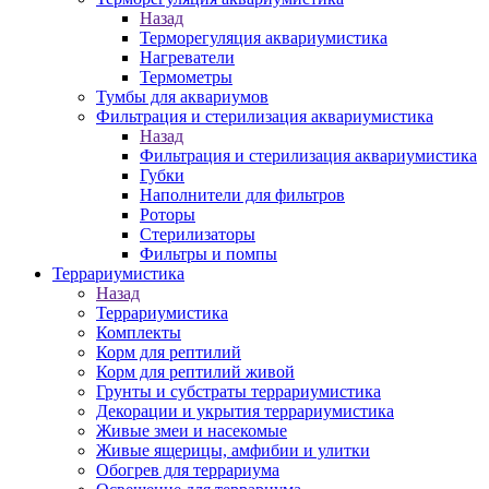
Назад
Терморегуляция аквариумистика
Нагреватели
Термометры
Тумбы для аквариумов
Фильтрация и стерилизация аквариумистика
Назад
Фильтрация и стерилизация аквариумистика
Губки
Наполнители для фильтров
Роторы
Стерилизаторы
Фильтры и помпы
Террариумистика
Назад
Террариумистика
Комплекты
Корм для рептилий
Корм для рептилий живой
Грунты и субстраты террариумистика
Декорации и укрытия террариумистика
Живые змеи и насекомые
Живые ящерицы, амфибии и улитки
Обогрев для террариума