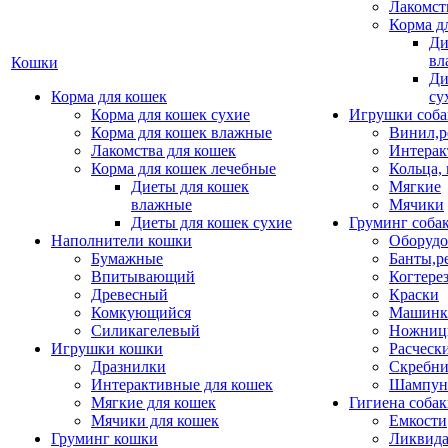
Лакомст
Корма д
Ди
вл
Кошки
Ди
Корма для кошек
су
Корма для кошек сухие
Игрушки соба
Корма для кошек влажные
Винил,р
Лакомства для кошек
Интерак
Корма для кошек лечебные
Кольца,
Диеты для кошек
Мягкие
влажные
Мячики
Диеты для кошек сухие
Груминг соба
Наполнители кошки
Оборудо
Бумажные
Банты,р
Впитывающий
Когтере
Древесный
Краски
Комкующийся
Машинки
Силикагелевый
Ножни
Игрушки кошки
Расческ
Дразнилки
Скребни
Интерактивные для кошек
Шампун
Мягкие для кошек
Гигиена соба
Мячики для кошек
Емкости
Груминг кошки
Ликвида