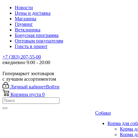
Новости
Цены и доставка
Магазины
Груминг
Ветклиника
Бонусная программа
Оптовым покупателям
Горсть в приют
+7 (383) 207-55-00
ежедневно 9:00 - 20:00
Гипермаркет зоотоваров
с лучшим ассортиментом
Личный кабинет
Войти
Корзина
пуста
0
Собаки
Корма для соб
Корма д
Корма д