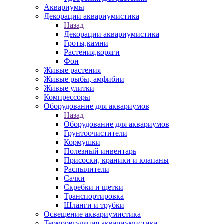
Аквариумы
Декорации аквариумистика
Назад
Декорации аквариумистика
Гроты,камни
Растения,коряги
Фон
Живые растения
Живые рыбы, амфибии
Живые улитки
Компрессоры
Оборудование для аквариумов
Назад
Оборудование для аквариумов
Грунтоочистители
Кормушки
Полезный инвентарь
Присоски, краники и клапаны
Распылители
Сачки
Скребки и щетки
Транспортировка
Шланги и трубки
Освещение аквариумистика
Терморегуляция аквариумистика