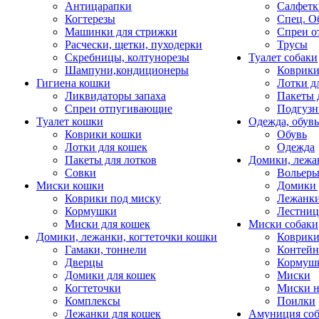
Антицарапки
Салфетк
Когтерезы
Спец. О
Машинки для стрижки
Спреи о
Расчески, щетки, пуходерки
Трусы
Скребницы, колтунорезы
Туалет собаки
Шампуни,кондиционеры
Коврик
Гигиена кошки
Лотки д
Ликвидаторы запаха
Пакеты 
Спреи отпугивающие
Подгузн
Туалет кошки
Одежда, обувь
Коврики кошки
Обувь
Лотки для кошек
Одежда
Пакеты для лотков
Домики, лежа
Совки
Вольеры
Миски кошки
Домики 
Коврики под миску
Лежанки
Кормушки
Лестни
Миски для кошек
Миски собаки
Домики, лежанки, когтеточки кошки
Коврики
Гамаки, тоннели
Контей
Дверцы
Кормуш
Домики для кошек
Миски
Когтеточки
Миски н
Комплексы
Поилки
Лежанки для кошек
Амуниция со