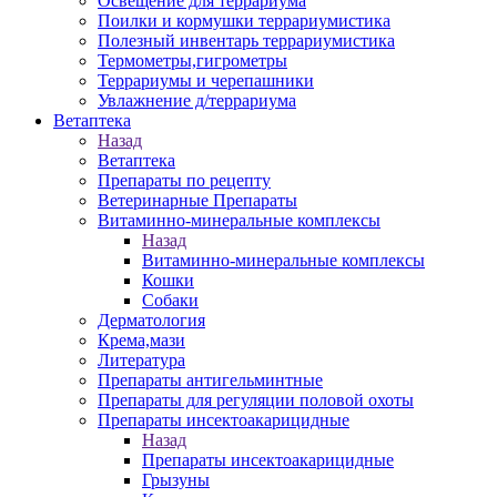
Освещение для террариума
Поилки и кормушки террариумистика
Полезный инвентарь террариумистика
Термометры,гигрометры
Террариумы и черепашники
Увлажнение д/террариума
Ветаптека
Назад
Ветаптека
Препараты по рецепту
Ветеринарные Препараты
Витаминно-минеральные комплексы
Назад
Витаминно-минеральные комплексы
Кошки
Собаки
Дерматология
Крема,мази
Литература
Препараты антигельминтные
Препараты для регуляции половой охоты
Препараты инсектоакарицидные
Назад
Препараты инсектоакарицидные
Грызуны