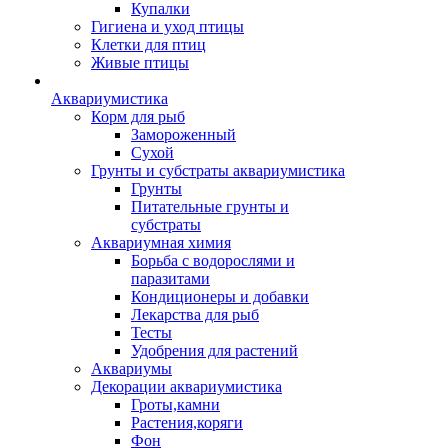
Купалки
Гигиена и уход птицы
Клетки для птиц
Живые птицы
Аквариумистика
Корм для рыб
Замороженный
Сухой
Грунты и субстраты аквариумистика
Грунты
Питательные грунты и
субстраты
Аквариумная химия
Борьба с водорослями и
паразитами
Кондиционеры и добавки
Лекарства для рыб
Тесты
Удобрения для растений
Аквариумы
Декорации аквариумистика
Гроты,камни
Растения,коряги
Фон