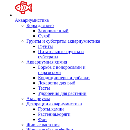
Аквариумистика
Корм для рыб
Замороженный
Сухой
Грунты и субстраты аквариумистика
Грунты
Питательные грунты и
субстраты
Аквариумная химия
Борьба с водорослями и
паразитами
Кондиционеры и добавки
Лекарства для рыб
Тесты
Удобрения для растений
Аквариумы
Декорации аквариумистика
Гроты,камни
Растения,коряги
Фон
Живые растения
Живые рыбы, амфибии