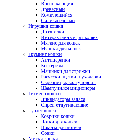
Впитывающий
Древесный
Комкующийся
Силикагелевый
Игрушки кошки
Дразнилки
Интерактивные для кошек
Мягкие для кошек
Мячики для кошек
Груминг кошки
Антицарапки
Когтерезы
Машинки для стрижки
Расчески, щетки, пуходерки
Скребницы, колтунорезы
Шампуни,кондиционеры
Гигиена кошки
Ликвидаторы запаха
Спреи отпугивающие
Туалет кошки
Коврики кошки
Лотки для кошек
Пакеты для лотков
Совки
Миски кошки