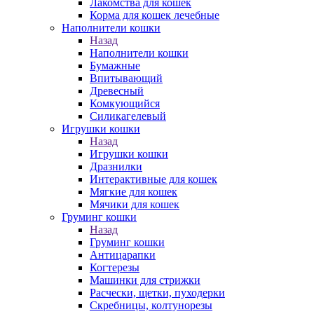
Лакомства для кошек
Корма для кошек лечебные
Наполнители кошки
Назад
Наполнители кошки
Бумажные
Впитывающий
Древесный
Комкующийся
Силикагелевый
Игрушки кошки
Назад
Игрушки кошки
Дразнилки
Интерактивные для кошек
Мягкие для кошек
Мячики для кошек
Груминг кошки
Назад
Груминг кошки
Антицарапки
Когтерезы
Машинки для стрижки
Расчески, щетки, пуходерки
Скребницы, колтунорезы