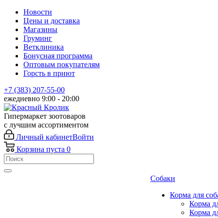
Новости
Цены и доставка
Магазины
Груминг
Ветклиника
Бонусная программа
Оптовым покупателям
Горсть в приют
+7 (383) 207-55-00
ежедневно 9:00 - 20:00
Гипермаркет зоотоваров
с лучшим ассортиментом
Личный кабинет
Войти
Корзина
пуста
0
Собаки
Корма для соб
Корма д
Корма д