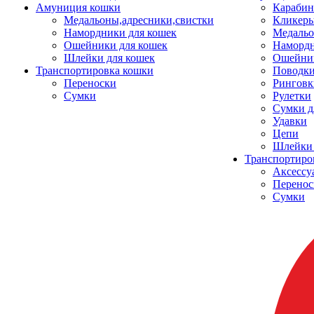
Амуниция кошки
Карабин
Медальоны,адресники,свистки
Кликеры
Намордники для кошек
Медальо
Ошейники для кошек
Наморд
Шлейки для кошек
Ошейник
Транспортировка кошки
Поводки
Переноски
Ринговк
Сумки
Рулетки
Сумки д
Удавки
Цепи
Шлейки 
Транспортиро
Аксессу
Перенос
Сумки