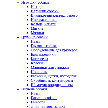
Игрушки собаки
Назад
Игрушки собаки
Винил,резина,латекс,дерево
Интерактивные
Кольца, канаты
Мягкие
Мячики
Груминг собаки
Назад
Груминг собаки
Оборудование для грумеров
Банты,резинки
Когтерезы
Краски
Машинки для стрижки
Ножницы
Расчески, щетки, пуходерки
Скребницы, колтунорезы
Шампуни,кондиционеры
Гигиена собаки
Назад
Гигиена собаки
Емкости
Ликвидаторы запаха