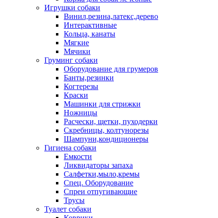
Игрушки собаки
Винил,резина,латекс,дерево
Интерактивные
Кольца, канаты
Мягкие
Мячики
Груминг собаки
Оборудование для грумеров
Банты,резинки
Когтерезы
Краски
Машинки для стрижки
Ножницы
Расчески, щетки, пуходерки
Скребницы, колтунорезы
Шампуни,кондиционеры
Гигиена собаки
Емкости
Ликвидаторы запаха
Салфетки,мыло,кремы
Спец. Оборудование
Спреи отпугивающие
Трусы
Туалет собаки
Коврики