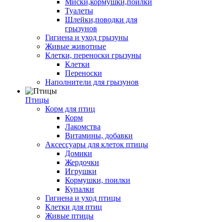
Миски,кормушки,поилки
Туалеты
Шлейки,поводки для
грызунов
Гигиена и уход грызуны
Живые животные
Клетки, переноски грызуны
Клетки
Переноски
Наполнители для грызунов
Птицы
Корм для птиц
Корм
Лакомства
Витамины, добавки
Аксессуары для клеток птицы
Домики
Жердочки
Игрушки
Кормушки, поилки
Купалки
Гигиена и уход птицы
Клетки для птиц
Живые птицы