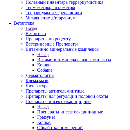
Полезный инвентарь террариумистика
Термометры,гигрометры
Террариумы и черепашники
Увлажнение д/террариума
Ветаптека
Назад
Ветаптека
Препараты по рецепту
Ветеринарные Препараты
Витаминно-минеральные комплексы
Назад
Витаминно-минеральные комплексы
Кошки
Собаки
Дерматология
Крема,мази
Литература
Препараты антигельминтные
Препараты для регуляции половой охоты
Препараты инсектоакарицидные
Назад
Препараты инсектоакарицидные
Грызуны
Кошки
Обработка помещений