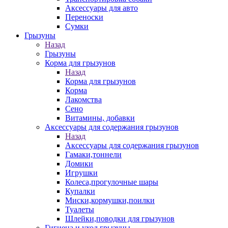
Аксессуары для авто
Переноски
Сумки
Грызуны
Назад
Грызуны
Корма для грызунов
Назад
Корма для грызунов
Корма
Лакомства
Сено
Витамины, добавки
Аксессуары для содержания грызунов
Назад
Аксессуары для содержания грызунов
Гамаки,тоннели
Домики
Игрушки
Колеса,прогулочные шары
Купалки
Миски,кормушки,поилки
Туалеты
Шлейки,поводки для грызунов
Гигиена и уход грызуны