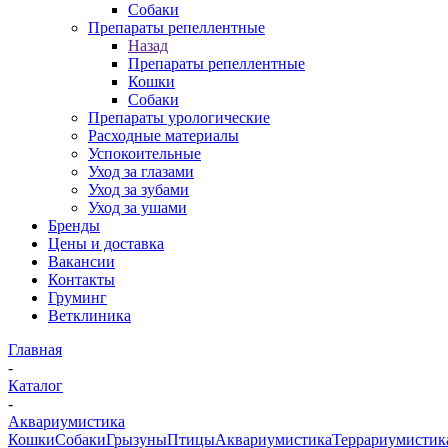
Собаки
Препараты репеллентные
Назад
Препараты репеллентные
Кошки
Собаки
Препараты урологические
Расходные материалы
Успокоительные
Уход за глазами
Уход за зубами
Уход за ушами
Бренды
Цены и доставка
Вакансии
Контакты
Груминг
Ветклиника
Главная
-
Каталог
-
Аквариумистика
Кошки
Собаки
Грызуны
Птицы
Аквариумистика
Террариумистик