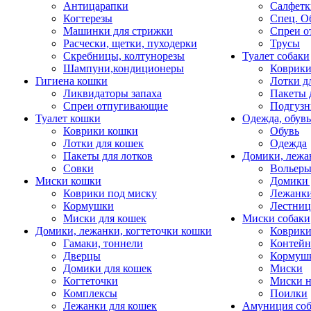
Антицарапки
Салфетк
Когтерезы
Спец. О
Машинки для стрижки
Спреи о
Расчески, щетки, пуходерки
Трусы
Скребницы, колтунорезы
Туалет собаки
Шампуни,кондиционеры
Коврик
Гигиена кошки
Лотки д
Ликвидаторы запаха
Пакеты 
Спреи отпугивающие
Подгузн
Туалет кошки
Одежда, обувь
Коврики кошки
Обувь
Лотки для кошек
Одежда
Пакеты для лотков
Домики, лежа
Совки
Вольеры
Миски кошки
Домики 
Коврики под миску
Лежанки
Кормушки
Лестни
Миски для кошек
Миски собаки
Домики, лежанки, когтеточки кошки
Коврики
Гамаки, тоннели
Контей
Дверцы
Кормуш
Домики для кошек
Миски
Когтеточки
Миски н
Комплексы
Поилки
Лежанки для кошек
Амуниция со