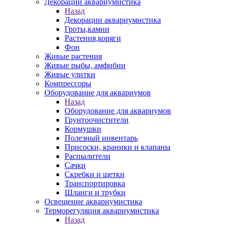
Декорации аквариумистика
Назад
Декорации аквариумистика
Гроты,камни
Растения,коряги
Фон
Живые растения
Живые рыбы, амфибии
Живые улитки
Компрессоры
Оборудование для аквариумов
Назад
Оборудование для аквариумов
Грунтоочистители
Кормушки
Полезный инвентарь
Присоски, краники и клапаны
Распылители
Сачки
Скребки и щетки
Транспортировка
Шланги и трубки
Освещение аквариумистика
Терморегуляция аквариумистика
Назад