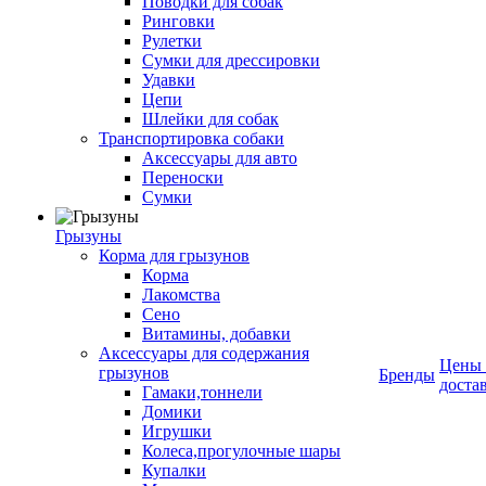
Поводки для собак
Ринговки
Рулетки
Сумки для дрессировки
Удавки
Цепи
Шлейки для собак
Транспортировка собаки
Аксессуары для авто
Переноски
Сумки
Грызуны
Корма для грызунов
Корма
Лакомства
Сено
Витамины, добавки
Аксессуары для содержания
Цены
грызунов
Бренды
доста
Гамаки,тоннели
Домики
Игрушки
Колеса,прогулочные шары
Купалки