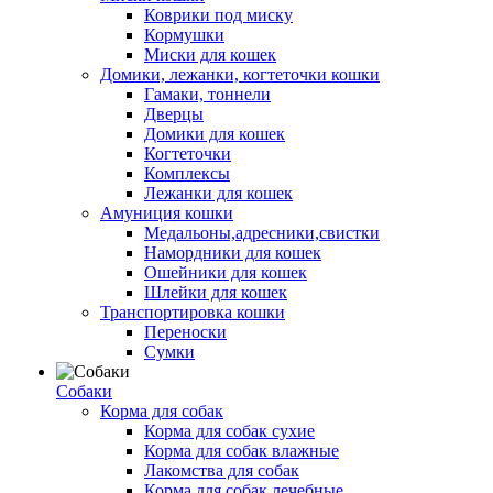
Коврики под миску
Кормушки
Миски для кошек
Домики, лежанки, когтеточки кошки
Гамаки, тоннели
Дверцы
Домики для кошек
Когтеточки
Комплексы
Лежанки для кошек
Амуниция кошки
Медальоны,адресники,свистки
Намордники для кошек
Ошейники для кошек
Шлейки для кошек
Транспортировка кошки
Переноски
Сумки
Собаки
Корма для собак
Корма для собак сухие
Корма для собак влажные
Лакомства для собак
Корма для собак лечебные