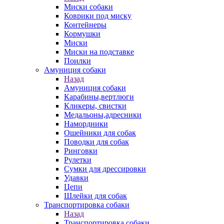
Миски собаки
Коврики под миску
Контейнеры
Кормушки
Миски
Миски на подставке
Поилки
Амуниция собаки
Назад
Амуниция собаки
Карабины,вертлюги
Кликеры, свистки
Медальоны,адресники
Намордники
Ошейники для собак
Поводки для собак
Ринговки
Рулетки
Сумки для дрессировки
Удавки
Цепи
Шлейки для собак
Транспортировка собаки
Назад
Транспортировка собаки