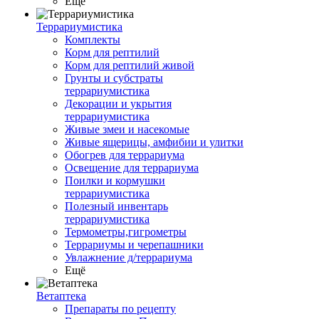
Ещё
Террариумистика
Комплекты
Корм для рептилий
Корм для рептилий живой
Грунты и субстраты
террариумистика
Декорации и укрытия
террариумистика
Живые змеи и насекомые
Живые ящерицы, амфибии и улитки
Обогрев для террариума
Освещение для террариума
Поилки и кормушки
террариумистика
Полезный инвентарь
террариумистика
Термометры,гигрометры
Террариумы и черепашники
Увлажнение д/террариума
Ещё
Ветаптека
Препараты по рецепту