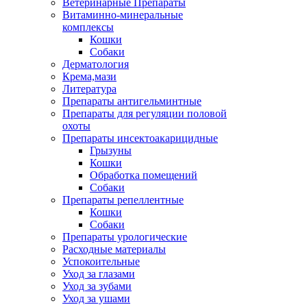
Ветеринарные Препараты
Витаминно-минеральные
комплексы
Кошки
Собаки
Дерматология
Крема,мази
Литература
Препараты антигельминтные
Препараты для регуляции половой
охоты
Препараты инсектоакарицидные
Грызуны
Кошки
Обработка помещений
Собаки
Препараты репеллентные
Кошки
Собаки
Препараты урологические
Расходные материалы
Успокоительные
Уход за глазами
Уход за зубами
Уход за ушами