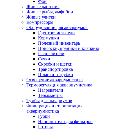
Фон
Живые растения
Живые рыбы, амфибии
Живые улитки
Компрессоры
Оборудование для аквариумов
Грунтоочистители
Кормушки
Полезный инвентарь
Присоски, краники и клапаны
Распылители
Сачки
Скребки и щетки
Транспортировка
Шланги и трубки
Освещение аквариумистика
Терморегуляция аквариумистика
Нагреватели
Термометры
Тумбы для аквариумов
Фильтрация и стерилизация
аквариумистика
Губки
Наполнители для фильтров
Роторы