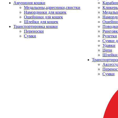
Амуниция кошки
Карабин
Медальоны,адресники,свистки
Кликеры
Намордники для кошек
Медальо
Ошейники для кошек
Наморд
Шлейки для кошек
Ошейник
Транспортировка кошки
Поводки
Переноски
Ринговк
Сумки
Рулетки
Сумки д
Удавки
Цепи
Шлейки 
Транспортиро
Аксессу
Перенос
Сумки