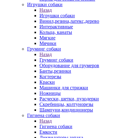
Игрушки собаки
Назад
Игрушки собаки
Винил,резина,латекс,дерево
Интерактивные
Кольца, канаты
Мягкие
Мячики
Груминг собаки
Назад
Груминг собаки
Оборудование для грумеров
Банты,резинки
Когтерезы
Краски
Машинки для стрижки
Ножницы
Расчески, щетки, пуходерки
Скребницы, колтунорезы
Шампуни,кондиционеры
Гигиена собаки
Назад
Гигиена собаки
Емкости
Ликвидаторы запаха