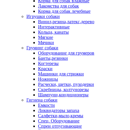
Корма для собак влажные
Лакомства для собак
Корма для собак лечебные
Игрушки собаки
Винил,резина,латекс,дерево
Интерактивные
Кольца, канаты
Мягкие
Мячики
Груминг собаки
Оборудование для грумеров
Банты,резинки
Когтерезы
Краски
Машинки для стрижки
Ножницы
Расчески, щетки, пуходерки
Скребницы, колтунорезы
Шампуни,кондиционеры
Гигиена собаки
Емкости
Ликвидаторы запаха
Салфетки,мыло,кремы
Спец. Оборудование
Спреи отпугивающие