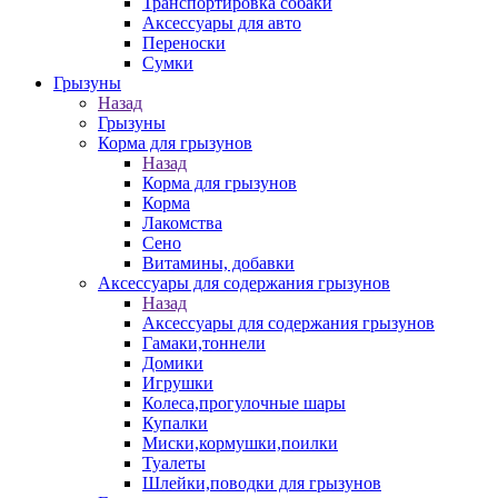
Транспортировка собаки
Аксессуары для авто
Переноски
Сумки
Грызуны
Назад
Грызуны
Корма для грызунов
Назад
Корма для грызунов
Корма
Лакомства
Сено
Витамины, добавки
Аксессуары для содержания грызунов
Назад
Аксессуары для содержания грызунов
Гамаки,тоннели
Домики
Игрушки
Колеса,прогулочные шары
Купалки
Миски,кормушки,поилки
Туалеты
Шлейки,поводки для грызунов