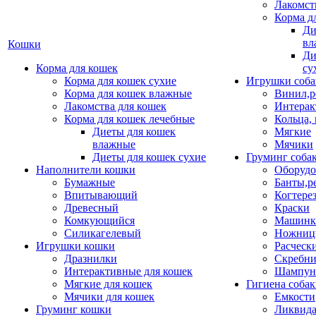
Лакомст
Корма д
Ди
вл
Кошки
Ди
Корма для кошек
су
Корма для кошек сухие
Игрушки соба
Корма для кошек влажные
Винил,р
Лакомства для кошек
Интерак
Корма для кошек лечебные
Кольца,
Диеты для кошек
Мягкие
влажные
Мячики
Диеты для кошек сухие
Груминг соба
Наполнители кошки
Оборудо
Бумажные
Банты,р
Впитывающий
Когтере
Древесный
Краски
Комкующийся
Машинки
Силикагелевый
Ножни
Игрушки кошки
Расческ
Дразнилки
Скребни
Интерактивные для кошек
Шампун
Мягкие для кошек
Гигиена соба
Мячики для кошек
Емкости
Груминг кошки
Ликвида