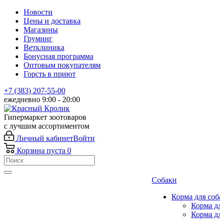
Новости
Цены и доставка
Магазины
Груминг
Ветклиника
Бонусная программа
Оптовым покупателям
Горсть в приют
+7 (383) 207-55-00
ежедневно 9:00 - 20:00
Гипермаркет зоотоваров
с лучшим ассортиментом
Личный кабинет
Войти
Корзина
пуста
0
Собаки
Корма для соб
Корма д
Корма д