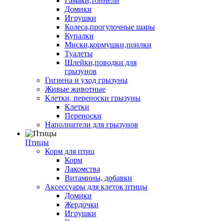
Гамаки,тоннели
Домики
Игрушки
Колеса,прогулочные шары
Купалки
Миски,кормушки,поилки
Туалеты
Шлейки,поводки для
грызунов
Гигиена и уход грызуны
Живые животные
Клетки, переноски грызуны
Клетки
Переноски
Наполнители для грызунов
Птицы
Корм для птиц
Корм
Лакомства
Витамины, добавки
Аксессуары для клеток птицы
Домики
Жердочки
Игрушки