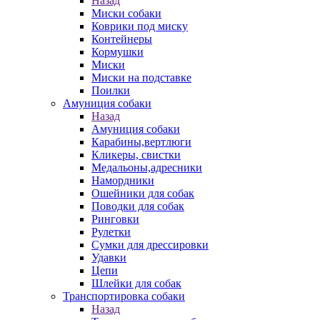
Назад
Миски собаки
Коврики под миску
Контейнеры
Кормушки
Миски
Миски на подставке
Поилки
Амуниция собаки
Назад
Амуниция собаки
Карабины,вертлюги
Кликеры, свистки
Медальоны,адресники
Намордники
Ошейники для собак
Поводки для собак
Ринговки
Рулетки
Сумки для дрессировки
Удавки
Цепи
Шлейки для собак
Транспортировка собаки
Назад