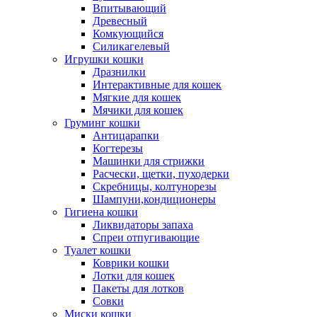
Впитывающий
Древесный
Комкующийся
Силикагелевый
Игрушки кошки
Дразнилки
Интерактивные для кошек
Мягкие для кошек
Мячики для кошек
Груминг кошки
Антицарапки
Когтерезы
Машинки для стрижки
Расчески, щетки, пуходерки
Скребницы, колтунорезы
Шампуни,кондиционеры
Гигиена кошки
Ликвидаторы запаха
Спреи отпугивающие
Туалет кошки
Коврики кошки
Лотки для кошек
Пакеты для лотков
Совки
Миски кошки