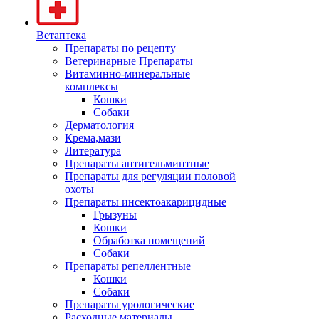
Ветаптека
Препараты по рецепту
Ветеринарные Препараты
Витаминно-минеральные
комплексы
Кошки
Собаки
Дерматология
Крема,мази
Литература
Препараты антигельминтные
Препараты для регуляции половой
охоты
Препараты инсектоакарицидные
Грызуны
Кошки
Обработка помещений
Собаки
Препараты репеллентные
Кошки
Собаки
Препараты урологические
Расходные материалы