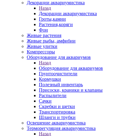
Декорации аквариумистика
Назад
Декорации аквариумистика
Гроты,камни
Растения,коряги
Фон
Живые растения
Живые рыбы, амфибии
Живые улитки
Компрессоры
Оборудование для аквариумов
Назад
Оборудование для аквариумов
Грунтоочистители
Кормушки
Полезный инвентарь
Присоски, краники и клапаны
Распылители
Сачки
Скребки и щетки
Транспортировка
Шланги и трубки
Освещение аквариумистика
Терморегуляция аквариумистика
Назад