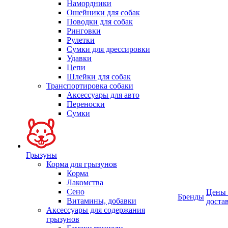
Намордники
Ошейники для собак
Поводки для собак
Ринговки
Рулетки
Сумки для дрессировки
Удавки
Цепи
Шлейки для собак
Транспортировка собаки
Аксессуары для авто
Переноски
Сумки
Грызуны
Корма для грызунов
Корма
Лакомства
Сено
Цены
Бренды
Витамины, добавки
доста
Аксессуары для содержания
грызунов