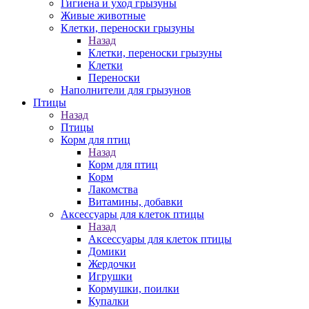
Гигиена и уход грызуны
Живые животные
Клетки, переноски грызуны
Назад
Клетки, переноски грызуны
Клетки
Переноски
Наполнители для грызунов
Птицы
Назад
Птицы
Корм для птиц
Назад
Корм для птиц
Корм
Лакомства
Витамины, добавки
Аксессуары для клеток птицы
Назад
Аксессуары для клеток птицы
Домики
Жердочки
Игрушки
Кормушки, поилки
Купалки