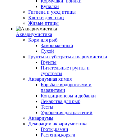
Кормушки, поилки
Купалки
Гигиена и уход птицы
Клетки для птиц
Живые птицы
Аквариумистика
Корм для рыб
Замороженный
Сухой
Грунты и субстраты аквариумистика
Грунты
Питательные грунты и
субстраты
Аквариумная химия
Борьба с водорослями и
паразитами
Кондиционеры и добавки
Лекарства для рыб
Тесты
Удобрения для растений
Аквариумы
Декорации аквариумистика
Гроты,камни
Растения,коряги