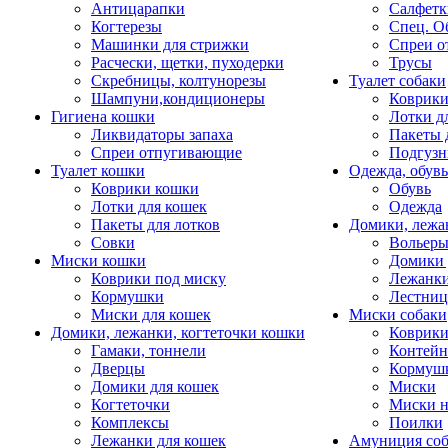
Антицарапки
Салфетк
Когтерезы
Спец. О
Машинки для стрижки
Спреи о
Расчески, щетки, пуходерки
Трусы
Скребницы, колтунорезы
Туалет собаки
Шампуни,кондиционеры
Коврик
Гигиена кошки
Лотки д
Ликвидаторы запаха
Пакеты 
Спреи отпугивающие
Подгузн
Туалет кошки
Одежда, обувь
Коврики кошки
Обувь
Лотки для кошек
Одежда
Пакеты для лотков
Домики, лежа
Совки
Вольеры
Миски кошки
Домики 
Коврики под миску
Лежанки
Кормушки
Лестни
Миски для кошек
Миски собаки
Домики, лежанки, когтеточки кошки
Коврики
Гамаки, тоннели
Контей
Дверцы
Кормуш
Домики для кошек
Миски
Когтеточки
Миски н
Комплексы
Поилки
Лежанки для кошек
Амуниция со