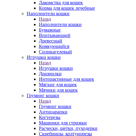
Лакомства для кошек
Корма для кошек лечебные
Наполнители кошки
Назад
Наполнители кошки
Бумажные
Впитывающий
Древесный
Комкующийся
Силикагелевый
Игрушки кошки
Назад
Игрушки кошки
Дразнилки
Интерактивные для кошек
Мягкие для кошек
Мячики для кошек
Груминг кошки
Назад
Груминг кошки
Антицарапки
Когтерезы
Машинки для стрижки
Расчески, щетки, пуходерки
Скребницы, колтунорезы