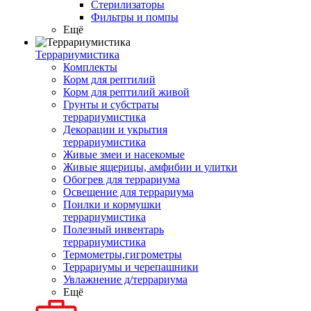
Стерилизаторы
Фильтры и помпы
Ещё
Террариумистика
Комплекты
Корм для рептилий
Корм для рептилий живой
Грунты и субстраты
террариумистика
Декорации и укрытия
террариумистика
Живые змеи и насекомые
Живые ящерицы, амфибии и улитки
Обогрев для террариума
Освещение для террариума
Поилки и кормушки
террариумистика
Полезный инвентарь
террариумистика
Термометры,гигрометры
Террариумы и черепашники
Увлажнение д/террариума
Ещё