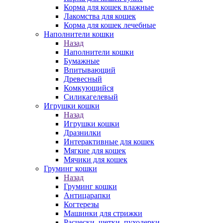
Корма для кошек влажные
Лакомства для кошек
Корма для кошек лечебные
Наполнители кошки
Назад
Наполнители кошки
Бумажные
Впитывающий
Древесный
Комкующийся
Силикагелевый
Игрушки кошки
Назад
Игрушки кошки
Дразнилки
Интерактивные для кошек
Мягкие для кошек
Мячики для кошек
Груминг кошки
Назад
Груминг кошки
Антицарапки
Когтерезы
Машинки для стрижки
Расчески, щетки, пуходерки