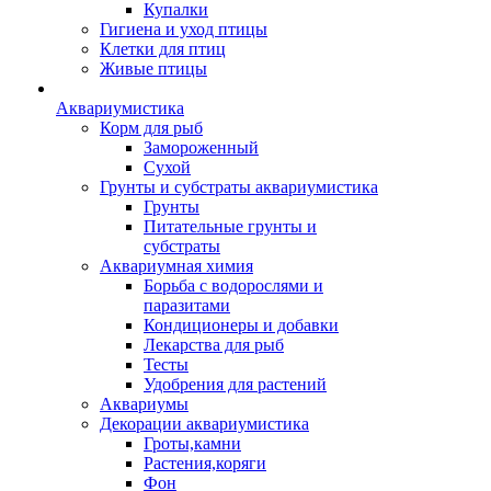
Купалки
Гигиена и уход птицы
Клетки для птиц
Живые птицы
Аквариумистика
Корм для рыб
Замороженный
Сухой
Грунты и субстраты аквариумистика
Грунты
Питательные грунты и
субстраты
Аквариумная химия
Борьба с водорослями и
паразитами
Кондиционеры и добавки
Лекарства для рыб
Тесты
Удобрения для растений
Аквариумы
Декорации аквариумистика
Гроты,камни
Растения,коряги
Фон