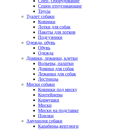
Спец. Оборудование
Спреи отпугивающие
Трусы
Туалет собаки
Коврики
Лотки для собак
Пакеты для лотков
Подгузники
Одежда, обувь
Обувь
Одежда
Домики, лежанки, клетки
Вольеры, палатки
Домики для собак
Лежанки для собак
Лестницы
Миски собаки
Коврики под миску
Контейнеры
Кормушки
Миски
Миски на подставке
Поилки
Амуниция собаки
Карабины,вертлюги