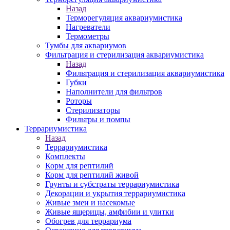
Назад
Терморегуляция аквариумистика
Нагреватели
Термометры
Тумбы для аквариумов
Фильтрация и стерилизация аквариумистика
Назад
Фильтрация и стерилизация аквариумистика
Губки
Наполнители для фильтров
Роторы
Стерилизаторы
Фильтры и помпы
Террариумистика
Назад
Террариумистика
Комплекты
Корм для рептилий
Корм для рептилий живой
Грунты и субстраты террариумистика
Декорации и укрытия террариумистика
Живые змеи и насекомые
Живые ящерицы, амфибии и улитки
Обогрев для террариума