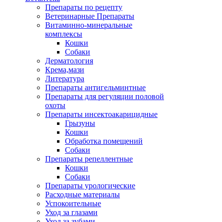
Препараты по рецепту
Ветеринарные Препараты
Витаминно-минеральные
комплексы
Кошки
Собаки
Дерматология
Крема,мази
Литература
Препараты антигельминтные
Препараты для регуляции половой
охоты
Препараты инсектоакарицидные
Грызуны
Кошки
Обработка помещений
Собаки
Препараты репеллентные
Кошки
Собаки
Препараты урологические
Расходные материалы
Успокоительные
Уход за глазами
Уход за зубами