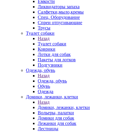
Емкости
Ликвидаторы запаха
Салфетки,мыло,кремы
Спец. Оборудование
Спреи отпугивающие
Трусы
Туалет собаки
Назад
Туалет собаки
Коврики
Лотки для собак
Пакеты для лотков
Подгузники
Одежда, обувь
Назад
Одежда, обувь
Обувь
Одежда
Домики, лежанки, клетки
Назад
Домики, лежанки, клетки
Вольеры, палатки
Домики для собак
Лежанки для собак
Лестницы