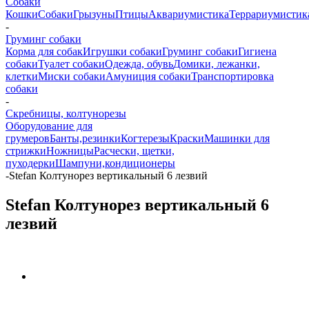
Собаки
Кошки
Собаки
Грызуны
Птицы
Аквариумистика
Террариумистик
-
Груминг собаки
Корма для собак
Игрушки собаки
Груминг собаки
Гигиена
собаки
Туалет собаки
Одежда, обувь
Домики, лежанки,
клетки
Миски собаки
Амуниция собаки
Транспортировка
собаки
-
Скребницы, колтунорезы
Оборудование для
грумеров
Банты,резинки
Когтерезы
Краски
Машинки для
стрижки
Ножницы
Расчески, щетки,
пуходерки
Шампуни,кондиционеры
-
Stefan Колтунорез вертикальный 6 лезвий
Stefan Колтунорез вертикальный 6
лезвий