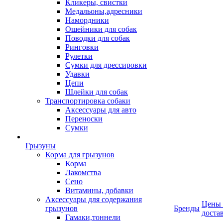
Кликеры, свистки
Медальоны,адресники
Намордники
Ошейники для собак
Поводки для собак
Ринговки
Рулетки
Сумки для дрессировки
Удавки
Цепи
Шлейки для собак
Транспортировка собаки
Аксессуары для авто
Переноски
Сумки
Грызуны
Корма для грызунов
Корма
Лакомства
Сено
Витамины, добавки
Аксессуары для содержания
Цены
грызунов
Бренды
доста
Гамаки,тоннели