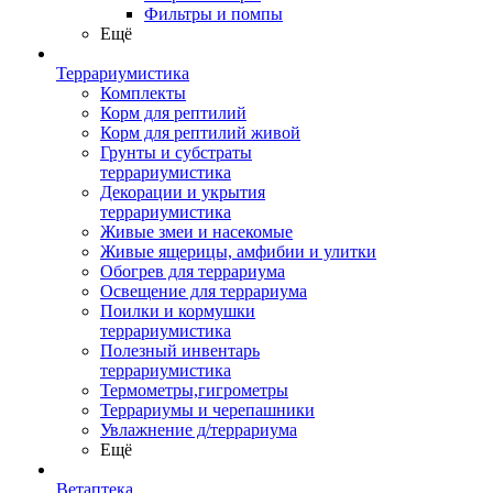
Фильтры и помпы
Ещё
Террариумистика
Комплекты
Корм для рептилий
Корм для рептилий живой
Грунты и субстраты
террариумистика
Декорации и укрытия
террариумистика
Живые змеи и насекомые
Живые ящерицы, амфибии и улитки
Обогрев для террариума
Освещение для террариума
Поилки и кормушки
террариумистика
Полезный инвентарь
террариумистика
Термометры,гигрометры
Террариумы и черепашники
Увлажнение д/террариума
Ещё
Ветаптека