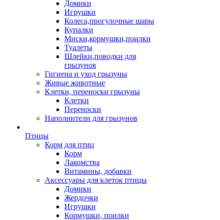
Домики
Игрушки
Колеса,прогулочные шары
Купалки
Миски,кормушки,поилки
Туалеты
Шлейки,поводки для
грызунов
Гигиена и уход грызуны
Живые животные
Клетки, переноски грызуны
Клетки
Переноски
Наполнители для грызунов
Птицы
Корм для птиц
Корм
Лакомства
Витамины, добавки
Аксессуары для клеток птицы
Домики
Жердочки
Игрушки
Кормушки, поилки