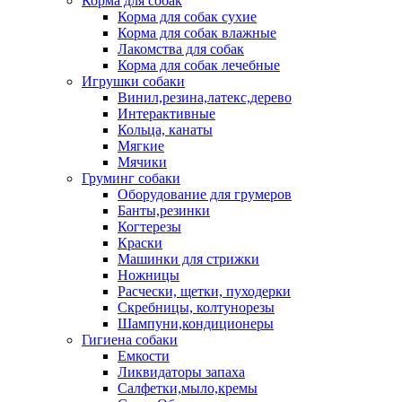
Корма для собак
Корма для собак сухие
Корма для собак влажные
Лакомства для собак
Корма для собак лечебные
Игрушки собаки
Винил,резина,латекс,дерево
Интерактивные
Кольца, канаты
Мягкие
Мячики
Груминг собаки
Оборудование для грумеров
Банты,резинки
Когтерезы
Краски
Машинки для стрижки
Ножницы
Расчески, щетки, пуходерки
Скребницы, колтунорезы
Шампуни,кондиционеры
Гигиена собаки
Емкости
Ликвидаторы запаха
Салфетки,мыло,кремы