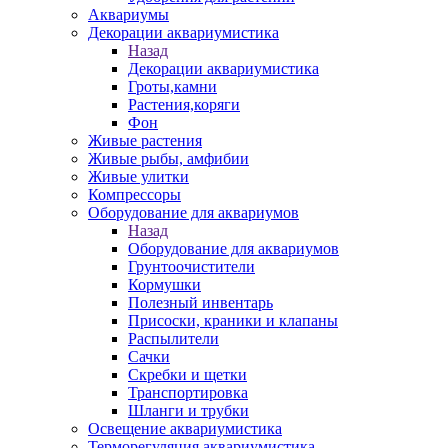
Аквариумы
Декорации аквариумистика
Назад
Декорации аквариумистика
Гроты,камни
Растения,коряги
Фон
Живые растения
Живые рыбы, амфибии
Живые улитки
Компрессоры
Оборудование для аквариумов
Назад
Оборудование для аквариумов
Грунтоочистители
Кормушки
Полезный инвентарь
Присоски, краники и клапаны
Распылители
Сачки
Скребки и щетки
Транспортировка
Шланги и трубки
Освещение аквариумистика
Терморегуляция аквариумистика