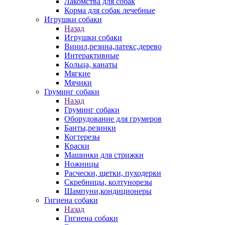
Лакомства для собак
Корма для собак лечебные
Игрушки собаки
Назад
Игрушки собаки
Винил,резина,латекс,дерево
Интерактивные
Кольца, канаты
Мягкие
Мячики
Груминг собаки
Назад
Груминг собаки
Оборудование для грумеров
Банты,резинки
Когтерезы
Краски
Машинки для стрижки
Ножницы
Расчески, щетки, пуходерки
Скребницы, колтунорезы
Шампуни,кондиционеры
Гигиена собаки
Назад
Гигиена собаки