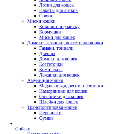
Лотки для кошек
Пакеты для лотков
Совки
Миски кошки
Коврики под миску
Кормушки
Миски для кошек
Домики, лежанки, когтеточки кошки
Гамаки, тоннели
Дверцы
Домики для кошек
Когтеточки
Комплексы
Лежанки для кошек
Амуниция кошки
Медальоны,адресники,свистки
Намордники для кошек
Ошейники для кошек
Шлейки для кошек
Транспортировка кошки
Переноски
Сумки
Собаки