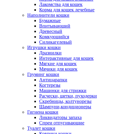
Лакомства для кошек
Корма для кошек лечебные
Наполнители кошки
Бумажные
Впитывающий
Древесный
Комкующийся
Силикагелевый
Игрушки кошки
Дразнилки
Интерактивные для кошек
Мягкие для кошек
Мячики для кошек
Груминг кошки
Антицарапки
Когтерезы
Машинки для стрижки
Расчески, щетки, пуходерки
Скребницы, колтунорезы
Шампуни,кондиционеры
Гигиена кошки
Ликвидаторы запаха
Спреи отпугивающие
Туалет кошки
Коврики кошки