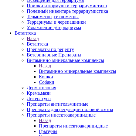
Освещение для террариума
Поилки и кормушки террариумистика
Полезный инвентарь террариумистика
Термометры,гигрометры
Террариумы и черепашники
Увлажнение д/террариума
Ветаптека
Назад
Ветаптека
Препараты по рецепту
Ветеринарные Препараты
Витаминно-минеральные комплексы
Назад
Витаминно-минеральные комплексы
Кошки
Собаки
Дерматология
Крема,мази
Литература
Препараты антигельминтные
Препараты для регуляции половой охоты
Препараты инсектоакарицидные
Назад
Препараты инсектоакарицидные
Грызуны