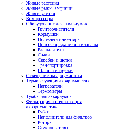
Живые растения
Живые рыбы, амфибии
Живые улитки
Компрессоры
Оборудование для аквариумов
Грунтоочистители
Кормушки
Полезный инвентарь
Присоски, краники и клапаны
Распылители
Сачки
Скребки и щетки
Транспортировка
Шланги и трубки
Освещение аквариумистика
Терморегуляция аквариумистика
Нагреватели
Термометры
Тумбы для аквариумов
Фильтрация и стерилизация
аквариумистика
Губки
Наполнители для фильтров
Роторы
Стерилизаторы