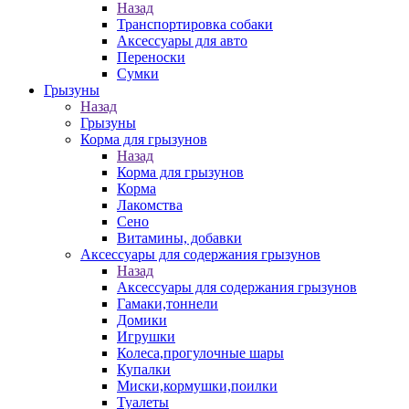
Назад
Транспортировка собаки
Аксессуары для авто
Переноски
Сумки
Грызуны
Назад
Грызуны
Корма для грызунов
Назад
Корма для грызунов
Корма
Лакомства
Сено
Витамины, добавки
Аксессуары для содержания грызунов
Назад
Аксессуары для содержания грызунов
Гамаки,тоннели
Домики
Игрушки
Колеса,прогулочные шары
Купалки
Миски,кормушки,поилки
Туалеты