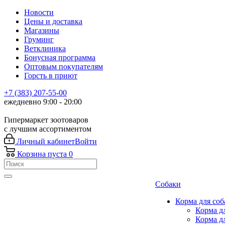
Новости
Цены и доставка
Магазины
Груминг
Ветклиника
Бонусная программа
Оптовым покупателям
Горсть в приют
+7 (383) 207-55-00
ежедневно 9:00 - 20:00
Гипермаркет зоотоваров
с лучшим ассортиментом
Личный кабинет
Войти
Корзина
пуста
0
Собаки
Корма для соб
Корма д
Корма д