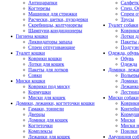
Антицарапки
Салфетк
Когтерезы
Спец. О
Машинки для стрижки
Спреи о
Расчески, щетки, пуходерки
Трусы
Скребницы, колтунорезы
Туалет собаки
Шампуни,кондиционеры
Коврик
Гигиена кошки
Лотки д
Ликвидаторы запаха
Пакеты 
Спреи отпугивающие
Подгузн
Туалет кошки
Одежда, обувь
Коврики кошки
Обувь
Лотки для кошек
Одежда
Пакеты для лотков
Домики, лежа
Совки
Вольеры
Миски кошки
Домики 
Коврики под миску
Лежанки
Кормушки
Лестни
Миски для кошек
Миски собаки
Домики, лежанки, когтеточки кошки
Коврики
Гамаки, тоннели
Контей
Дверцы
Кормуш
Домики для кошек
Миски
Когтеточки
Миски н
Комплексы
Поилки
Лежанки для кошек
Амуниция со