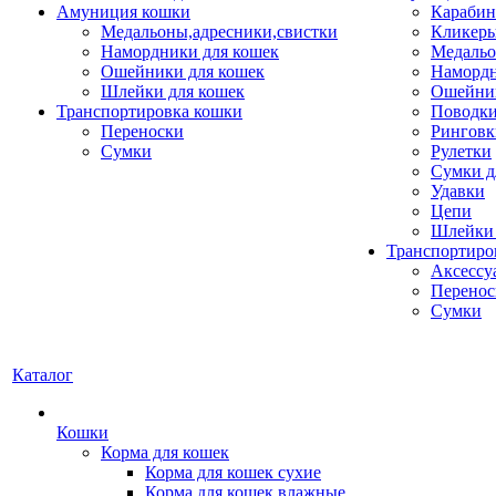
Амуниция кошки
Карабин
Медальоны,адресники,свистки
Кликеры
Намордники для кошек
Медальо
Ошейники для кошек
Наморд
Шлейки для кошек
Ошейник
Транспортировка кошки
Поводки
Переноски
Ринговк
Сумки
Рулетки
Сумки д
Удавки
Цепи
Шлейки 
Транспортиро
Аксессу
Перенос
Сумки
Каталог
Кошки
Корма для кошек
Корма для кошек сухие
Корма для кошек влажные