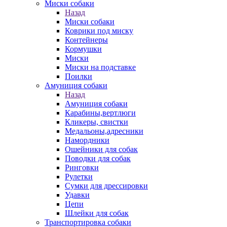
Миски собаки
Назад
Миски собаки
Коврики под миску
Контейнеры
Кормушки
Миски
Миски на подставке
Поилки
Амуниция собаки
Назад
Амуниция собаки
Карабины,вертлюги
Кликеры, свистки
Медальоны,адресники
Намордники
Ошейники для собак
Поводки для собак
Ринговки
Рулетки
Сумки для дрессировки
Удавки
Цепи
Шлейки для собак
Транспортировка собаки