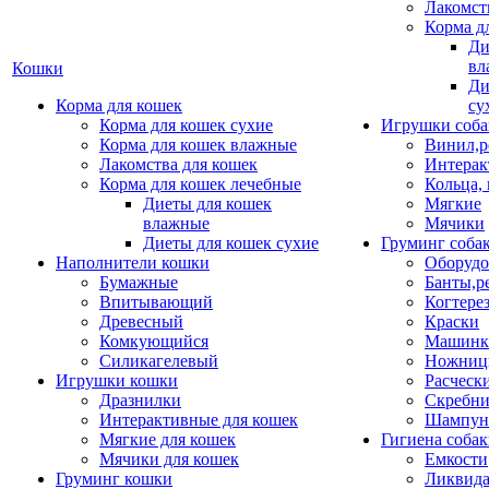
Лакомст
Корма д
Ди
вл
Кошки
Ди
Корма для кошек
су
Корма для кошек сухие
Игрушки соба
Корма для кошек влажные
Винил,р
Лакомства для кошек
Интерак
Корма для кошек лечебные
Кольца,
Диеты для кошек
Мягкие
влажные
Мячики
Диеты для кошек сухие
Груминг соба
Наполнители кошки
Оборудо
Бумажные
Банты,р
Впитывающий
Когтере
Древесный
Краски
Комкующийся
Машинки
Силикагелевый
Ножни
Игрушки кошки
Расческ
Дразнилки
Скребни
Интерактивные для кошек
Шампун
Мягкие для кошек
Гигиена соба
Мячики для кошек
Емкости
Груминг кошки
Ликвида