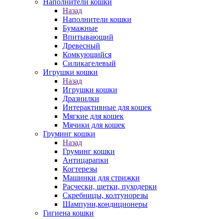
Наполнители кошки
Назад
Наполнители кошки
Бумажные
Впитывающий
Древесный
Комкующийся
Силикагелевый
Игрушки кошки
Назад
Игрушки кошки
Дразнилки
Интерактивные для кошек
Мягкие для кошек
Мячики для кошек
Груминг кошки
Назад
Груминг кошки
Антицарапки
Когтерезы
Машинки для стрижки
Расчески, щетки, пуходерки
Скребницы, колтунорезы
Шампуни,кондиционеры
Гигиена кошки