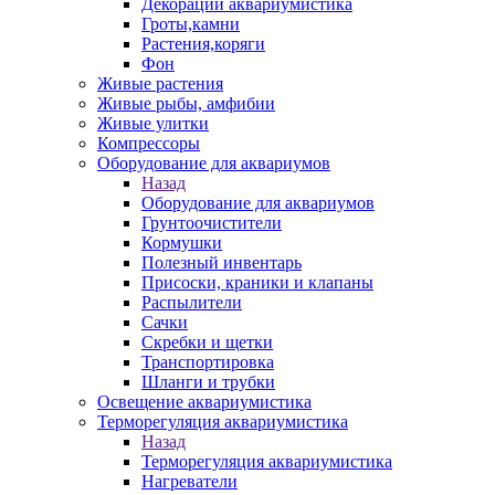
Декорации аквариумистика
Гроты,камни
Растения,коряги
Фон
Живые растения
Живые рыбы, амфибии
Живые улитки
Компрессоры
Оборудование для аквариумов
Назад
Оборудование для аквариумов
Грунтоочистители
Кормушки
Полезный инвентарь
Присоски, краники и клапаны
Распылители
Сачки
Скребки и щетки
Транспортировка
Шланги и трубки
Освещение аквариумистика
Терморегуляция аквариумистика
Назад
Терморегуляция аквариумистика
Нагреватели