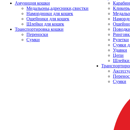
Амуниция кошки
Карабин
Медальоны,адресники,свистки
Кликеры
Намордники для кошек
Медальо
Ошейники для кошек
Наморд
Шлейки для кошек
Ошейник
Транспортировка кошки
Поводки
Переноски
Ринговк
Сумки
Рулетки
Сумки д
Удавки
Цепи
Шлейки 
Транспортиро
Аксессу
Перенос
Сумки