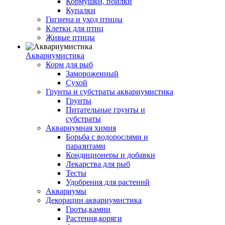
Кормушки, поилки
Купалки
Гигиена и уход птицы
Клетки для птиц
Живые птицы
Аквариумистика
Корм для рыб
Замороженный
Сухой
Грунты и субстраты аквариумистика
Грунты
Питательные грунты и
субстраты
Аквариумная химия
Борьба с водорослями и
паразитами
Кондиционеры и добавки
Лекарства для рыб
Тесты
Удобрения для растений
Аквариумы
Декорации аквариумистика
Гроты,камни
Растения,коряги