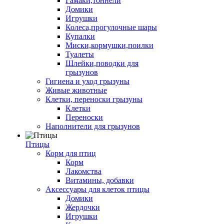
Гамаки,тоннели
Домики
Игрушки
Колеса,прогулочные шары
Купалки
Миски,кормушки,поилки
Туалеты
Шлейки,поводки для
грызунов
Гигиена и уход грызуны
Живые животные
Клетки, переноски грызуны
Клетки
Переноски
Наполнители для грызунов
Птицы
Корм для птиц
Корм
Лакомства
Витамины, добавки
Аксессуары для клеток птицы
Домики
Жердочки
Игрушки