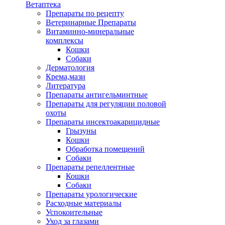
Ветаптека
Препараты по рецепту
Ветеринарные Препараты
Витаминно-минеральные
комплексы
Кошки
Собаки
Дерматология
Крема,мази
Литература
Препараты антигельминтные
Препараты для регуляции половой
охоты
Препараты инсектоакарицидные
Грызуны
Кошки
Обработка помещений
Собаки
Препараты репеллентные
Кошки
Собаки
Препараты урологические
Расходные материалы
Успокоительные
Уход за глазами