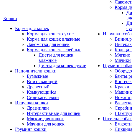
Лакомст
Корма д
Ди
вл
Кошки
Ди
Корма для кошек
су
Корма для кошек сухие
Игрушки соба
Корма для кошек влажные
Винил,р
Лакомства для кошек
Интерак
Корма для кошек лечебные
Кольца,
Диеты для кошек
Мягкие
влажные
Мячики
Диеты для кошек сухие
Груминг соба
Наполнители кошки
Оборудо
Бумажные
Банты,р
Впитывающий
Когтере
Древесный
Краски
Комкующийся
Машинки
Силикагелевый
Ножни
Игрушки кошки
Расческ
Дразнилки
Скребни
Интерактивные для кошек
Шампун
Мягкие для кошек
Гигиена соба
Мячики для кошек
Емкости
Груминг кошки
Ликвида