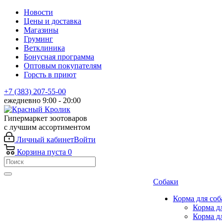
Новости
Цены и доставка
Магазины
Груминг
Ветклиника
Бонусная программа
Оптовым покупателям
Горсть в приют
+7 (383) 207-55-00
ежедневно 9:00 - 20:00
Гипермаркет зоотоваров
с лучшим ассортиментом
Личный кабинет
Войти
Корзина
пуста
0
Собаки
Корма для соб
Корма д
Корма д