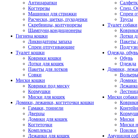
Антицарапки
Салфетк
Когтерезы
Спец. О
Машинки для стрижки
Спреи о
Расчески, щетки, пуходерки
Трусы
Скребницы, колтунорезы
Туалет собаки
Шампуни,кондиционеры
Коврик
Гигиена кошки
Лотки д
Ликвидаторы запаха
Пакеты 
Спреи отпугивающие
Подгузн
Туалет кошки
Одежда, обувь
Коврики кошки
Обувь
Лотки для кошек
Одежда
Пакеты для лотков
Домики, лежа
Совки
Вольеры
Миски кошки
Домики 
Коврики под миску
Лежанки
Кормушки
Лестни
Миски для кошек
Миски собаки
Домики, лежанки, когтеточки кошки
Коврики
Гамаки, тоннели
Контей
Дверцы
Кормуш
Домики для кошек
Миски
Когтеточки
Миски н
Комплексы
Поилки
Лежанки для кошек
Амуниция со