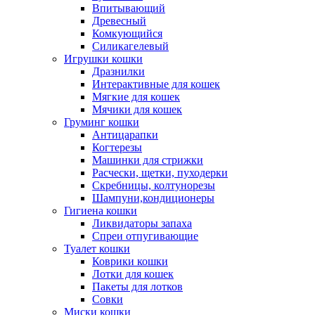
Впитывающий
Древесный
Комкующийся
Силикагелевый
Игрушки кошки
Дразнилки
Интерактивные для кошек
Мягкие для кошек
Мячики для кошек
Груминг кошки
Антицарапки
Когтерезы
Машинки для стрижки
Расчески, щетки, пуходерки
Скребницы, колтунорезы
Шампуни,кондиционеры
Гигиена кошки
Ликвидаторы запаха
Спреи отпугивающие
Туалет кошки
Коврики кошки
Лотки для кошек
Пакеты для лотков
Совки
Миски кошки