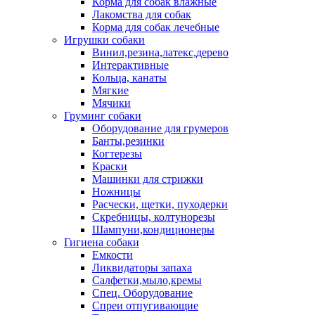
Корма для собак влажные
Лакомства для собак
Корма для собак лечебные
Игрушки собаки
Винил,резина,латекс,дерево
Интерактивные
Кольца, канаты
Мягкие
Мячики
Груминг собаки
Оборудование для грумеров
Банты,резинки
Когтерезы
Краски
Машинки для стрижки
Ножницы
Расчески, щетки, пуходерки
Скребницы, колтунорезы
Шампуни,кондиционеры
Гигиена собаки
Емкости
Ликвидаторы запаха
Салфетки,мыло,кремы
Спец. Оборудование
Спреи отпугивающие