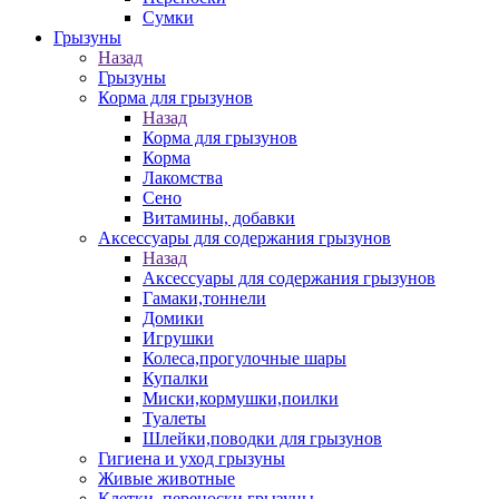
Сумки
Грызуны
Назад
Грызуны
Корма для грызунов
Назад
Корма для грызунов
Корма
Лакомства
Сено
Витамины, добавки
Аксессуары для содержания грызунов
Назад
Аксессуары для содержания грызунов
Гамаки,тоннели
Домики
Игрушки
Колеса,прогулочные шары
Купалки
Миски,кормушки,поилки
Туалеты
Шлейки,поводки для грызунов
Гигиена и уход грызуны
Живые животные
Клетки, переноски грызуны