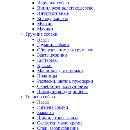
Игрушки собаки
Винил,резина,латекс,дерево
Интерактивные
Кольца, канаты
Мягкие
Мячики
Груминг собаки
Назад
Груминг собаки
Оборудование для грумеров
Банты,резинки
Когтерезы
Краски
Машинки для стрижки
Ножницы
Расчески, щетки, пуходерки
Скребницы, колтунорезы
Шампуни,кондиционеры
Гигиена собаки
Назад
Гигиена собаки
Емкости
Ликвидаторы запаха
Салфетки,мыло,кремы
Спец. Оборудование