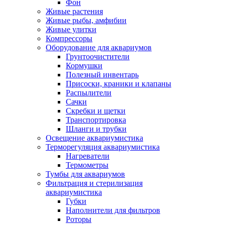
Фон
Живые растения
Живые рыбы, амфибии
Живые улитки
Компрессоры
Оборудование для аквариумов
Грунтоочистители
Кормушки
Полезный инвентарь
Присоски, краники и клапаны
Распылители
Сачки
Скребки и щетки
Транспортировка
Шланги и трубки
Освещение аквариумистика
Терморегуляция аквариумистика
Нагреватели
Термометры
Тумбы для аквариумов
Фильтрация и стерилизация
аквариумистика
Губки
Наполнители для фильтров
Роторы