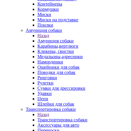
Контейнеры
Кормушки
Миски
Миски на подставке
Поилки
Амуниция собаки
Назад
Амуниция собаки
Карабины,вертлюги
Кликеры, свистки
Медальоны,адресники
Намордники
Ошейники для собак
Поводки для собак
Ринговки
Рулетки
Сумки для дрессировки
Удавки
Цепи
Шлейки для собак
Транспортировка собаки
Назад
Транспортировка собаки
Аксессуары для авто
Переноски