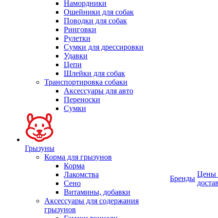
Намордники
Ошейники для собак
Поводки для собак
Ринговки
Рулетки
Сумки для дрессировки
Удавки
Цепи
Шлейки для собак
Транспортировка собаки
Аксессуары для авто
Переноски
Сумки
Грызуны
Корма для грызунов
Корма
Цены
Лакомства
Бренды
доста
Сено
Витамины, добавки
Аксессуары для содержания
грызунов