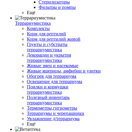
Стерилизаторы
Фильтры и помпы
Ещё
Террариумистика
Комплекты
Корм для рептилий
Корм для рептилий живой
Грунты и субстраты
террариумистика
Декорации и укрытия
террариумистика
Живые змеи и насекомые
Живые ящерицы, амфибии и улитки
Обогрев для террариума
Освещение для террариума
Поилки и кормушки
террариумистика
Полезный инвентарь
террариумистика
Термометры,гигрометры
Террариумы и черепашники
Увлажнение д/террариума
Ещё