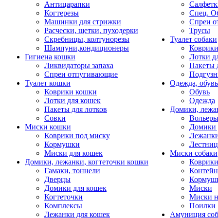
Антицарапки
Салфетк
Когтерезы
Спец. О
Машинки для стрижки
Спреи о
Расчески, щетки, пуходерки
Трусы
Скребницы, колтунорезы
Туалет собаки
Шампуни,кондиционеры
Коврик
Гигиена кошки
Лотки д
Ликвидаторы запаха
Пакеты 
Спреи отпугивающие
Подгузн
Туалет кошки
Одежда, обувь
Коврики кошки
Обувь
Лотки для кошек
Одежда
Пакеты для лотков
Домики, лежа
Совки
Вольеры
Миски кошки
Домики 
Коврики под миску
Лежанки
Кормушки
Лестни
Миски для кошек
Миски собаки
Домики, лежанки, когтеточки кошки
Коврики
Гамаки, тоннели
Контей
Дверцы
Кормуш
Домики для кошек
Миски
Когтеточки
Миски н
Комплексы
Поилки
Лежанки для кошек
Амуниция со