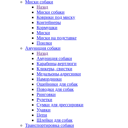
Миски собаки
Назад
Миски собаки
Коврики под миску
Контейнеры
Кормушки
Миски
Миски на подставке
Поилки
Амуниция собаки
Назад
Амуниция собаки
Карабины,вертлюги
Кликеры, свистки
Медальоны,адресники
Намордники
Ошейники для собак
Поводки для собак
Ринговки
Рулетки
Сумки для дрессировки
Удавки
Цепи
Шлейки для собак
Транспортировка собаки