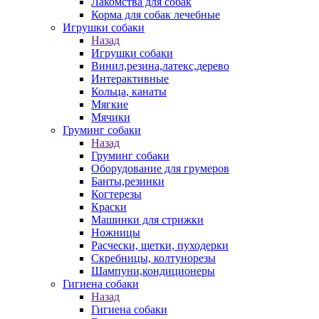
Лакомства для собак
Корма для собак лечебные
Игрушки собаки
Назад
Игрушки собаки
Винил,резина,латекс,дерево
Интерактивные
Кольца, канаты
Мягкие
Мячики
Груминг собаки
Назад
Груминг собаки
Оборудование для грумеров
Банты,резинки
Когтерезы
Краски
Машинки для стрижки
Ножницы
Расчески, щетки, пуходерки
Скребницы, колтунорезы
Шампуни,кондиционеры
Гигиена собаки
Назад
Гигиена собаки