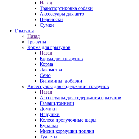
Назад
Транспортировка собаки
Аксессуары для авто
Переноски
Сумки
Грызуны
Назад
Грызуны
Корма для грызунов
Назад
Корма для грызунов
Корма
Лакомства
Сено
Витамины, добавки
Аксессуары для содержания грызунов
Назад
Аксессуары для содержания грызунов
Гамаки,тоннели
Домики
Игрушки
Колеса,прогулочные шары
Купалки
Миски,кормушки,поилки
Туалеты