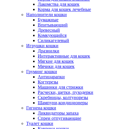
Лакомства для кошек
Корма для кошек лечебные
Наполнители кошки
Бумажные
Впитывающий
Древесный
Комкующийся
Силикагелевый
Игрушки кошки
Дразнилки
Интерактивные для кошек
Мягкие для кошек
Мячики для кошек
Груминг кошки
Антицарапки
Когтерезы
Машинки для стрижки
Расчески, щетки, пуходерки
Скребницы, колтунорезы
Шампуни,кондиционеры
Гигиена кошки
Ликвидаторы запаха
Спреи отпугивающие
Туалет кошки
Коврики кошки