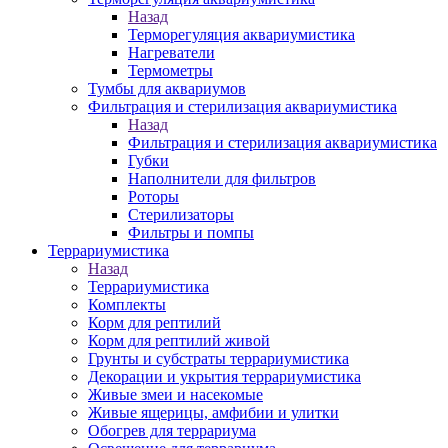
Назад
Терморегуляция аквариумистика
Нагреватели
Термометры
Тумбы для аквариумов
Фильтрация и стерилизация аквариумистика
Назад
Фильтрация и стерилизация аквариумистика
Губки
Наполнители для фильтров
Роторы
Стерилизаторы
Фильтры и помпы
Террариумистика
Назад
Террариумистика
Комплекты
Корм для рептилий
Корм для рептилий живой
Грунты и субстраты террариумистика
Декорации и укрытия террариумистика
Живые змеи и насекомые
Живые ящерицы, амфибии и улитки
Обогрев для террариума