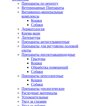
Препараты по рецепту
Ветеринарные Препараты
Витаминно-минеральные
комплексы
Кошки
Собаки
Дерматология
Крема,мази
Литература
Препараты антигельминтные
Препараты для регуляции половой
охоты
Препараты инсектоакарицидные
Грызуны
Кошки
Обработка помещений
Собаки
Препараты репеллентные
Кошки
Собаки
Препараты урологические
Расходные материалы
Успокоительные
Уход за глазами
Уход за зубами