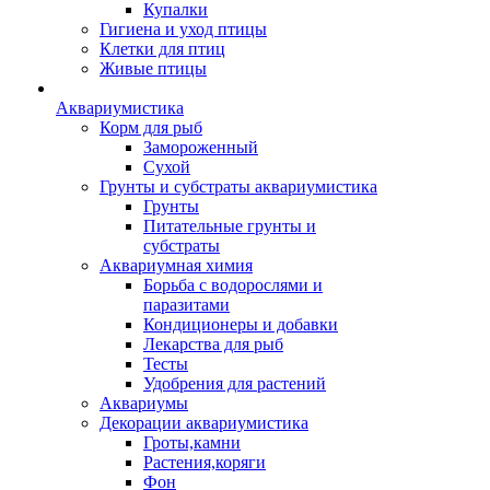
Купалки
Гигиена и уход птицы
Клетки для птиц
Живые птицы
Аквариумистика
Корм для рыб
Замороженный
Сухой
Грунты и субстраты аквариумистика
Грунты
Питательные грунты и
субстраты
Аквариумная химия
Борьба с водорослями и
паразитами
Кондиционеры и добавки
Лекарства для рыб
Тесты
Удобрения для растений
Аквариумы
Декорации аквариумистика
Гроты,камни
Растения,коряги
Фон