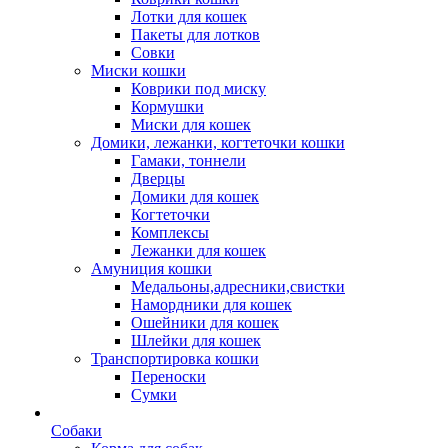
Лотки для кошек
Пакеты для лотков
Совки
Миски кошки
Коврики под миску
Кормушки
Миски для кошек
Домики, лежанки, когтеточки кошки
Гамаки, тоннели
Дверцы
Домики для кошек
Когтеточки
Комплексы
Лежанки для кошек
Амуниция кошки
Медальоны,адресники,свистки
Намордники для кошек
Ошейники для кошек
Шлейки для кошек
Транспортировка кошки
Переноски
Сумки
Собаки