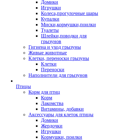
Домики
Игрушки
Колеса,прогулочные шары
Купалки
Миски,кормушки,поилки
Туалеты
Шлейки,поводки для
грызунов
Гигиена и уход грызуны
Живые животные
Клетки, переноски грызуны
Клетки
Переноски
Наполнители для грызунов
Птицы
Корм для птиц
Корм
Лакомства
Витамины, добавки
Аксессуары для клеток птицы
Домики
Жердочки
Игрушки
Кормушки, поилки