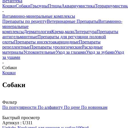
Ветаптека
Кошки
Собаки
Грызуны
Птицы
Аквариумистика
Террариумистик
-
Витаминно-минеральные комплексы
Препараты по рецепту
Ветеринарные Препараты
Витаминно-
минеральные
комплексы
Дерматология
Крема,мази
Литература
Препараты
антигельминтные
Препараты для регуляции половой
охоты
Препараты инсектоакарицидные
Препараты
репеллентные
Препараты урологические
Расходные
материалы
Успокоительные
Уход за глазами
Уход за зубами
Уход
за ушами
-
Собаки
Кошки
Собаки
Фильтр
По популярности
По алфавиту
По цене
По новинкам
Быстрый просмотр
Артикул : U311
Unitabs Neokaprol для щенков и собак100таб.