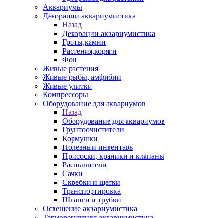
Аквариумы
Декорации аквариумистика
Назад
Декорации аквариумистика
Гроты,камни
Растения,коряги
Фон
Живые растения
Живые рыбы, амфибии
Живые улитки
Компрессоры
Оборудование для аквариумов
Назад
Оборудование для аквариумов
Грунтоочистители
Кормушки
Полезный инвентарь
Присоски, краники и клапаны
Распылители
Сачки
Скребки и щетки
Транспортировка
Шланги и трубки
Освещение аквариумистика
Терморегуляция аквариумистика