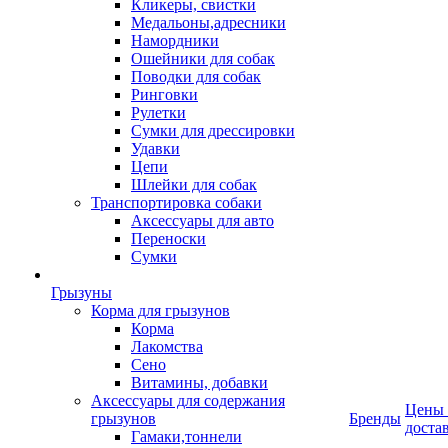
Кликеры, свистки
Медальоны,адресники
Намордники
Ошейники для собак
Поводки для собак
Ринговки
Рулетки
Сумки для дрессировки
Удавки
Цепи
Шлейки для собак
Транспортировка собаки
Аксессуары для авто
Переноски
Сумки
Грызуны
Корма для грызунов
Корма
Лакомства
Сено
Витамины, добавки
Аксессуары для содержания
Цены
грызунов
Бренды
доста
Гамаки,тоннели