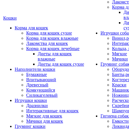
Лакомст
Корма д
Ди
вл
Кошки
Ди
Корма для кошек
су
Корма для кошек сухие
Игрушки соба
Корма для кошек влажные
Винил,р
Лакомства для кошек
Интерак
Корма для кошек лечебные
Кольца,
Диеты для кошек
Мягкие
влажные
Мячики
Диеты для кошек сухие
Груминг соба
Наполнители кошки
Оборудо
Бумажные
Банты,р
Впитывающий
Когтере
Древесный
Краски
Комкующийся
Машинки
Силикагелевый
Ножни
Игрушки кошки
Расческ
Дразнилки
Скребни
Интерактивные для кошек
Шампун
Мягкие для кошек
Гигиена соба
Мячики для кошек
Емкости
Груминг кошки
Ликвида