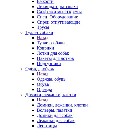
Емкости
Ликвидаторы запаха
Салфетки,мыло,кремы
Спец. Оборудование
Спреи отпугивающие
Трусы
Туалет собаки
Назад
Туалет собаки
Коврики
Лотки для собак
Пакеты для лотков
Подгузники
Одежда, обувь
Назад
Одежда, обувь
Обувь
Одежда
Домики, лежанки, клетки
Назад
Домики, лежанки, клетки
Вольеры, палатки
Домики для собак
Лежанки для собак
Лестницы