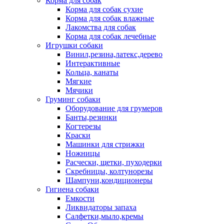
Корма для собак
Корма для собак сухие
Корма для собак влажные
Лакомства для собак
Корма для собак лечебные
Игрушки собаки
Винил,резина,латекс,дерево
Интерактивные
Кольца, канаты
Мягкие
Мячики
Груминг собаки
Оборудование для грумеров
Банты,резинки
Когтерезы
Краски
Машинки для стрижки
Ножницы
Расчески, щетки, пуходерки
Скребницы, колтунорезы
Шампуни,кондиционеры
Гигиена собаки
Емкости
Ликвидаторы запаха
Салфетки,мыло,кремы