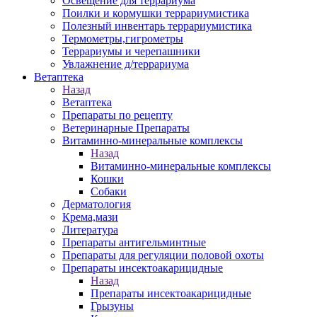
Освещение для террариума
Поилки и кормушки террариумистика
Полезный инвентарь террариумистика
Термометры,гигрометры
Террариумы и черепашники
Увлажнение д/террариума
Ветаптека
Назад
Ветаптека
Препараты по рецепту
Ветеринарные Препараты
Витаминно-минеральные комплексы
Назад
Витаминно-минеральные комплексы
Кошки
Собаки
Дерматология
Крема,мази
Литература
Препараты антигельминтные
Препараты для регуляции половой охоты
Препараты инсектоакарицидные
Назад
Препараты инсектоакарицидные
Грызуны