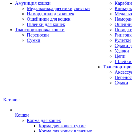
Амуниция кошки
Карабин
Медальоны,адресники,свистки
Кликеры
Намордники для кошек
Медальо
Ошейники для кошек
Наморд
Шлейки для кошек
Ошейник
Транспортировка кошки
Поводки
Переноски
Ринговк
Сумки
Рулетки
Сумки д
Удавки
Цепи
Шлейки 
Транспортиро
Аксессу
Перенос
Сумки
Каталог
Кошки
Корма для кошек
Корма для кошек сухие
Корма для кошек влажные