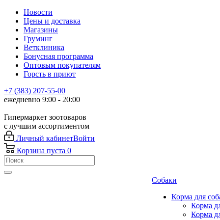
Новости
Цены и доставка
Магазины
Груминг
Ветклиника
Бонусная программа
Оптовым покупателям
Горсть в приют
+7 (383) 207-55-00
ежедневно 9:00 - 20:00
Гипермаркет зоотоваров
с лучшим ассортиментом
Личный кабинет
Войти
Корзина
пуста
0
Собаки
Корма для соб
Корма д
Корма д