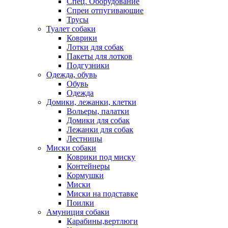
Спец. Оборудование
Спреи отпугивающие
Трусы
Туалет собаки
Коврики
Лотки для собак
Пакеты для лотков
Подгузники
Одежда, обувь
Обувь
Одежда
Домики, лежанки, клетки
Вольеры, палатки
Домики для собак
Лежанки для собак
Лестницы
Миски собаки
Коврики под миску
Контейнеры
Кормушки
Миски
Миски на подставке
Поилки
Амуниция собаки
Карабины,вертлюги