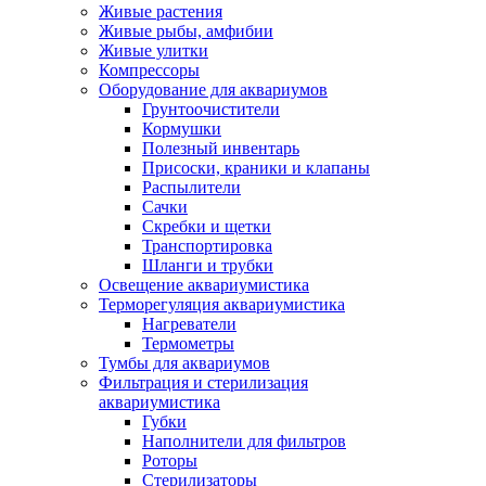
Живые растения
Живые рыбы, амфибии
Живые улитки
Компрессоры
Оборудование для аквариумов
Грунтоочистители
Кормушки
Полезный инвентарь
Присоски, краники и клапаны
Распылители
Сачки
Скребки и щетки
Транспортировка
Шланги и трубки
Освещение аквариумистика
Терморегуляция аквариумистика
Нагреватели
Термометры
Тумбы для аквариумов
Фильтрация и стерилизация
аквариумистика
Губки
Наполнители для фильтров
Роторы
Стерилизаторы