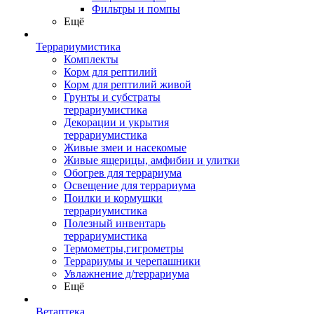
Фильтры и помпы
Ещё
Террариумистика
Комплекты
Корм для рептилий
Корм для рептилий живой
Грунты и субстраты
террариумистика
Декорации и укрытия
террариумистика
Живые змеи и насекомые
Живые ящерицы, амфибии и улитки
Обогрев для террариума
Освещение для террариума
Поилки и кормушки
террариумистика
Полезный инвентарь
террариумистика
Термометры,гигрометры
Террариумы и черепашники
Увлажнение д/террариума
Ещё
Ветаптека