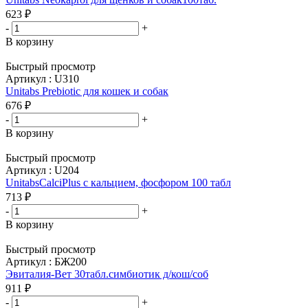
623
₽
-
+
В корзину
Быстрый просмотр
Артикул : U310
Unitabs Prebiotic для кошек и собак
676
₽
-
+
В корзину
Быстрый просмотр
Артикул : U204
UnitabsCalciPlus с кальцием, фосфором 100 табл
713
₽
-
+
В корзину
Быстрый просмотр
Артикул : БЖ200
Эвиталия-Вет 30табл.симбиотик д/кош/соб
911
₽
-
+