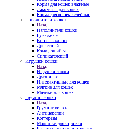
Корма для кошек влажные
Лакомства для кошек
Корма для кошек лечебные
Наполнители кошки
Назад
Наполнители кошки
Бумажные
Впитывающий
Древесный
Комкующийся
Силикагелевый
Игрушки кошки
Назад
Игрушки кошки
Дразнилки
Интерактивные для кошек
Мягкие для кошек
Мячики для кошек
Груминг кошки
Назад
Груминг кошки
Антицарапки
Когтерезы
Машинки для стрижки
Расчески, щетки, пуходерки