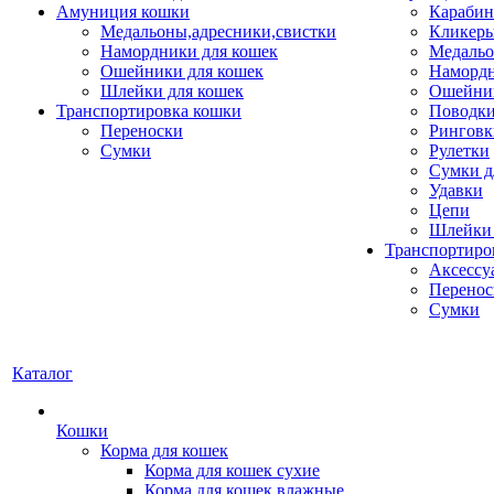
Амуниция кошки
Карабин
Медальоны,адресники,свистки
Кликеры
Намордники для кошек
Медальо
Ошейники для кошек
Наморд
Шлейки для кошек
Ошейник
Транспортировка кошки
Поводки
Переноски
Ринговк
Сумки
Рулетки
Сумки д
Удавки
Цепи
Шлейки 
Транспортиро
Аксессу
Перенос
Сумки
Каталог
Кошки
Корма для кошек
Корма для кошек сухие
Корма для кошек влажные