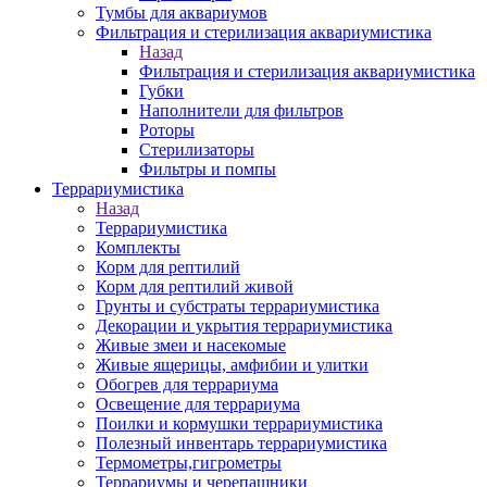
Тумбы для аквариумов
Фильтрация и стерилизация аквариумистика
Назад
Фильтрация и стерилизация аквариумистика
Губки
Наполнители для фильтров
Роторы
Стерилизаторы
Фильтры и помпы
Террариумистика
Назад
Террариумистика
Комплекты
Корм для рептилий
Корм для рептилий живой
Грунты и субстраты террариумистика
Декорации и укрытия террариумистика
Живые змеи и насекомые
Живые ящерицы, амфибии и улитки
Обогрев для террариума
Освещение для террариума
Поилки и кормушки террариумистика
Полезный инвентарь террариумистика
Термометры,гигрометры
Террариумы и черепашники