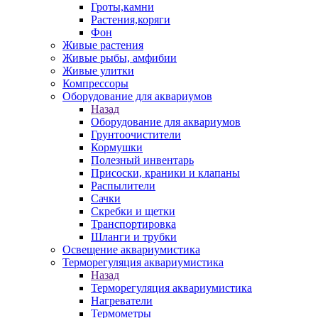
Гроты,камни
Растения,коряги
Фон
Живые растения
Живые рыбы, амфибии
Живые улитки
Компрессоры
Оборудование для аквариумов
Назад
Оборудование для аквариумов
Грунтоочистители
Кормушки
Полезный инвентарь
Присоски, краники и клапаны
Распылители
Сачки
Скребки и щетки
Транспортировка
Шланги и трубки
Освещение аквариумистика
Терморегуляция аквариумистика
Назад
Терморегуляция аквариумистика
Нагреватели
Термометры