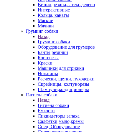
Винил,резина,латекс,дерево
Интерактивные
Кольца, канаты
Мягкие
Мячики
Груминг собаки
Назад
Груминг собаки
Оборудование для грумеров
Банты,резинки
Когтерезы
Краски
Машинки для стрижки
Ножницы
Расчески, щетки, пуходерки
Скребницы, колтунорезы
Шампуни,кондиционеры
Гигиена собаки
Назад
Гигиена собаки
Емкости
Ликвидаторы запаха
Салфетки,мыло,кремы
Спец. Оборудование
Спреи отпугивающие