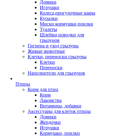
Домики
Игрушки
Колеса,прогулочные шары
Купалки
Миски,кормушки,поилки
Туалеты
Шлейки,поводки для
грызунов
Гигиена и уход грызуны
Живые животные
Клетки, переноски грызуны
Клетки
Переноски
Наполнители для грызунов
Птицы
Корм для птиц
Корм
Лакомства
Витамины, добавки
Аксессуары для клеток птицы
Домики
Жердочки
Игрушки
Кормушки, поилки