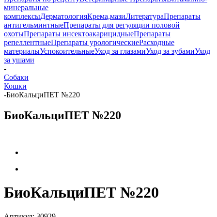
минеральные
комплексы
Дерматология
Крема,мази
Литература
Препараты
антигельминтные
Препараты для регуляции половой
охоты
Препараты инсектоакарицидные
Препараты
репеллентные
Препараты урологические
Расходные
материалы
Успокоительные
Уход за глазами
Уход за зубами
Уход
за ушами
-
Собаки
Кошки
-
БиоКальциПЕТ №220
БиоКальциПЕТ №220
БиоКальциПЕТ №220
Артикул:
30929