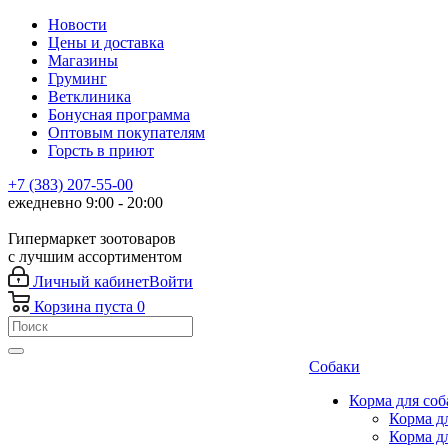
Новости
Цены и доставка
Магазины
Груминг
Ветклиника
Бонусная программа
Оптовым покупателям
Горсть в приют
+7 (383) 207-55-00
ежедневно 9:00 - 20:00
Гипермаркет зоотоваров
с лучшим ассортиментом
Личный кабинет
Войти
Корзина
пуста
0
Собаки
Корма для соб
Корма д
Корма д