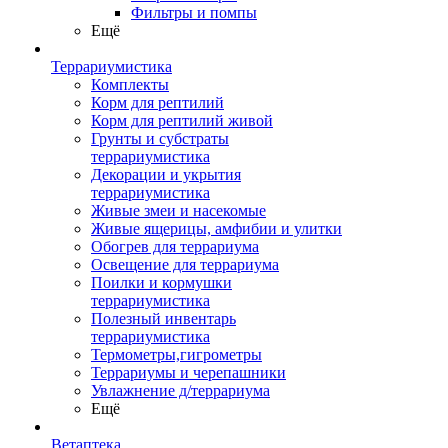
Фильтры и помпы
Ещё
Террариумистика
Комплекты
Корм для рептилий
Корм для рептилий живой
Грунты и субстраты
террариумистика
Декорации и укрытия
террариумистика
Живые змеи и насекомые
Живые ящерицы, амфибии и улитки
Обогрев для террариума
Освещение для террариума
Поилки и кормушки
террариумистика
Полезный инвентарь
террариумистика
Термометры,гигрометры
Террариумы и черепашники
Увлажнение д/террариума
Ещё
Ветаптека