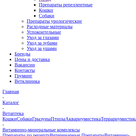
Препараты репеллентные
Кошки
Собаки
Препараты урологические
Расходные материалы
Успокоительные
Уход за глазами
Уход за зубами
Уход за ушами
Бренды
Цены и доставка
Вакансии
Контакты
Груминг
Ветклиника
Главная
-
Каталог
-
Ветаптека
Кошки
Собаки
Грызуны
Птицы
Аквариумистика
Террариумистик
-
Витаминно-минеральные комплексы
Препараты по рецепту
Ветеринарные Препараты
Витаминно-