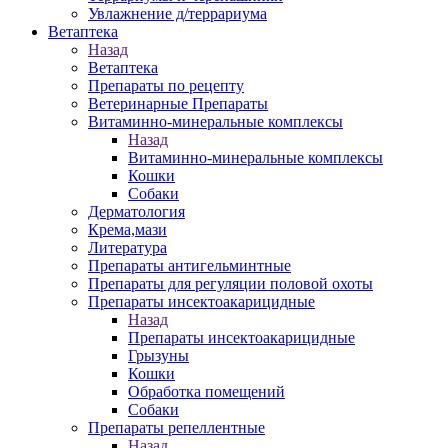
Увлажнение д/террариума
Ветаптека
Назад
Ветаптека
Препараты по рецепту
Ветеринарные Препараты
Витаминно-минеральные комплексы
Назад
Витаминно-минеральные комплексы
Кошки
Собаки
Дерматология
Крема,мази
Литература
Препараты антигельминтные
Препараты для регуляции половой охоты
Препараты инсектоакарицидные
Назад
Препараты инсектоакарицидные
Грызуны
Кошки
Обработка помещений
Собаки
Препараты репеллентные
Назад