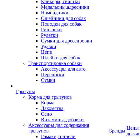
Кликеры, свистки
Медальоны,адресники
Намордники
Ошейники для собак
Поводки для собак
Ринговки
Рулетки
Сумки для дрессировки
Удавки
Цепи
Шлейки для собак
Транспортировка собаки
Аксессуары для авто
Переноски
Сумки
Грызуны
Корма для грызунов
Корма
Лакомства
Сено
Витамины, добавки
Аксессуары для содержания
Цены
грызунов
Бренды
доста
Гамаки,тоннели