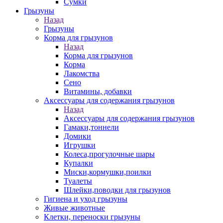
Сумки
Грызуны
Назад
Грызуны
Корма для грызунов
Назад
Корма для грызунов
Корма
Лакомства
Сено
Витамины, добавки
Аксессуары для содержания грызунов
Назад
Аксессуары для содержания грызунов
Гамаки,тоннели
Домики
Игрушки
Колеса,прогулочные шары
Купалки
Миски,кормушки,поилки
Туалеты
Шлейки,поводки для грызунов
Гигиена и уход грызуны
Живые животные
Клетки, переноски грызуны