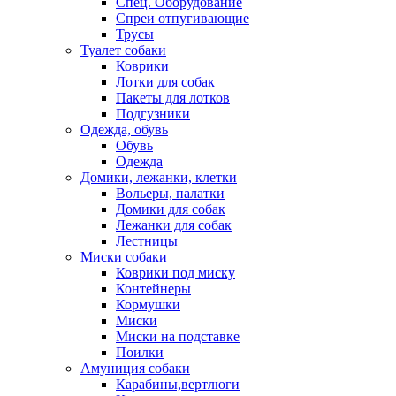
Спец. Оборудование
Спреи отпугивающие
Трусы
Туалет собаки
Коврики
Лотки для собак
Пакеты для лотков
Подгузники
Одежда, обувь
Обувь
Одежда
Домики, лежанки, клетки
Вольеры, палатки
Домики для собак
Лежанки для собак
Лестницы
Миски собаки
Коврики под миску
Контейнеры
Кормушки
Миски
Миски на подставке
Поилки
Амуниция собаки
Карабины,вертлюги