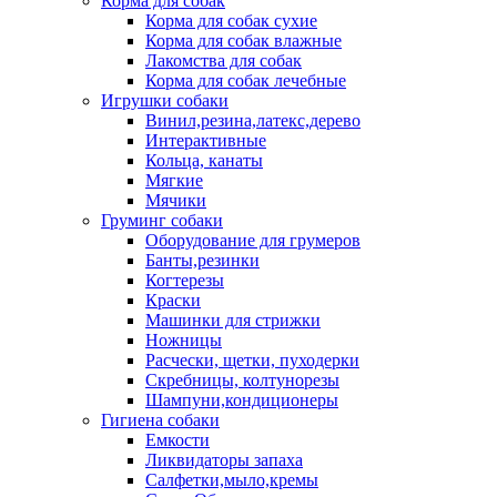
Корма для собак
Корма для собак сухие
Корма для собак влажные
Лакомства для собак
Корма для собак лечебные
Игрушки собаки
Винил,резина,латекс,дерево
Интерактивные
Кольца, канаты
Мягкие
Мячики
Груминг собаки
Оборудование для грумеров
Банты,резинки
Когтерезы
Краски
Машинки для стрижки
Ножницы
Расчески, щетки, пуходерки
Скребницы, колтунорезы
Шампуни,кондиционеры
Гигиена собаки
Емкости
Ликвидаторы запаха
Салфетки,мыло,кремы