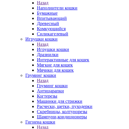
Назад
Наполнители кошки
Бумажные
Впитывающий
Древесный
Комкующийся
Силикагелевый
Игрушки кошки
Назад
Игрушки кошки
Дразнилки
Интерактивные для кошек
Мягкие для кошек
Мячики для кошек
Груминг кошки
Назад
Груминг кошки
Антицарапки
Когтерезы
Машинки для стрижки
Расчески, щетки, пуходерки
Скребницы, колтунорезы
Шампуни,кондиционеры
Гигиена кошки
Назад