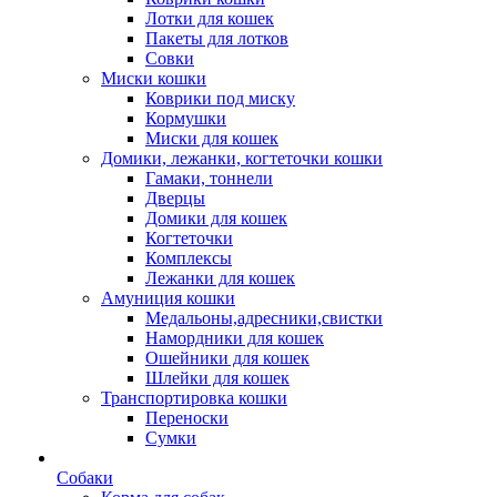
Лотки для кошек
Пакеты для лотков
Совки
Миски кошки
Коврики под миску
Кормушки
Миски для кошек
Домики, лежанки, когтеточки кошки
Гамаки, тоннели
Дверцы
Домики для кошек
Когтеточки
Комплексы
Лежанки для кошек
Амуниция кошки
Медальоны,адресники,свистки
Намордники для кошек
Ошейники для кошек
Шлейки для кошек
Транспортировка кошки
Переноски
Сумки
Собаки