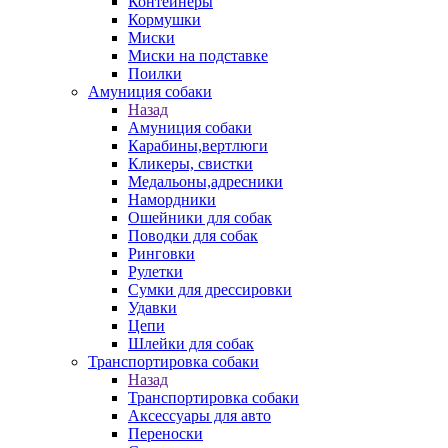
Контейнеры
Кормушки
Миски
Миски на подставке
Поилки
Амуниция собаки
Назад
Амуниция собаки
Карабины,вертлюги
Кликеры, свистки
Медальоны,адресники
Намордники
Ошейники для собак
Поводки для собак
Ринговки
Рулетки
Сумки для дрессировки
Удавки
Цепи
Шлейки для собак
Транспортировка собаки
Назад
Транспортировка собаки
Аксессуары для авто
Переноски