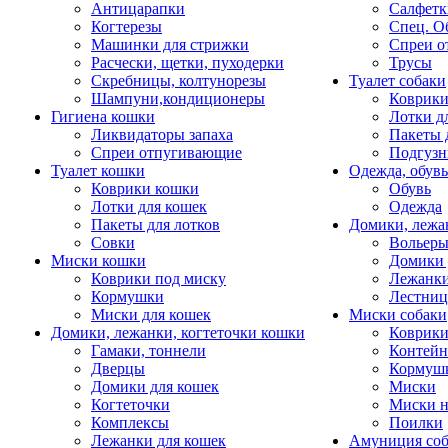
Антицарапки
Салфетк
Когтерезы
Спец. О
Машинки для стрижки
Спреи о
Расчески, щетки, пуходерки
Трусы
Скребницы, колтунорезы
Туалет собаки
Шампуни,кондиционеры
Коврик
Гигиена кошки
Лотки д
Ликвидаторы запаха
Пакеты 
Спреи отпугивающие
Подгузн
Туалет кошки
Одежда, обувь
Коврики кошки
Обувь
Лотки для кошек
Одежда
Пакеты для лотков
Домики, лежа
Совки
Вольеры
Миски кошки
Домики 
Коврики под миску
Лежанки
Кормушки
Лестни
Миски для кошек
Миски собаки
Домики, лежанки, когтеточки кошки
Коврики
Гамаки, тоннели
Контей
Дверцы
Кормуш
Домики для кошек
Миски
Когтеточки
Миски н
Комплексы
Поилки
Лежанки для кошек
Амуниция со