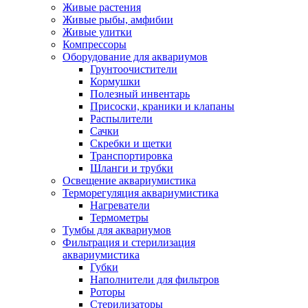
Живые растения
Живые рыбы, амфибии
Живые улитки
Компрессоры
Оборудование для аквариумов
Грунтоочистители
Кормушки
Полезный инвентарь
Присоски, краники и клапаны
Распылители
Сачки
Скребки и щетки
Транспортировка
Шланги и трубки
Освещение аквариумистика
Терморегуляция аквариумистика
Нагреватели
Термометры
Тумбы для аквариумов
Фильтрация и стерилизация
аквариумистика
Губки
Наполнители для фильтров
Роторы
Стерилизаторы