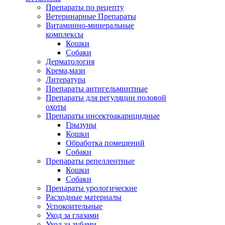
Препараты по рецепту
Ветеринарные Препараты
Витаминно-минеральные
комплексы
Кошки
Собаки
Дерматология
Крема,мази
Литература
Препараты антигельминтные
Препараты для регуляции половой
охоты
Препараты инсектоакарицидные
Грызуны
Кошки
Обработка помещений
Собаки
Препараты репеллентные
Кошки
Собаки
Препараты урологические
Расходные материалы
Успокоительные
Уход за глазами
Уход за зубами