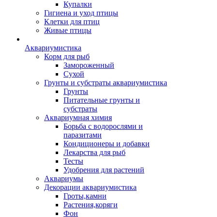
Купалки
Гигиена и уход птицы
Клетки для птиц
Живые птицы
Аквариумистика
Корм для рыб
Замороженный
Сухой
Грунты и субстраты аквариумистика
Грунты
Питательные грунты и
субстраты
Аквариумная химия
Борьба с водорослями и
паразитами
Кондиционеры и добавки
Лекарства для рыб
Тесты
Удобрения для растений
Аквариумы
Декорации аквариумистика
Гроты,камни
Растения,коряги
Фон