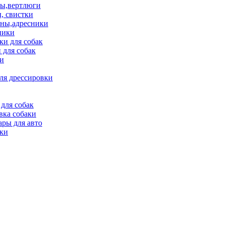
ы,вертлюги
, свистки
ны,адресники
ники
и для собак
 для собак
и
ля дрессировки
для собак
вка собаки
ары для авто
ки