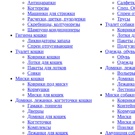
Антицарапки
Салфетк
Когтерезы
Спец. О
Машинки для стрижки
Спреи о
Расчески, щетки, пуходерки
Трусы
Скребницы, колтунорезы
Туалет собаки
Шампуни,кондиционеры
Коврик
Гигиена кошки
Лотки д
Ликвидаторы запаха
Пакеты 
Спреи отпугивающие
Подгузн
Туалет кошки
Одежда, обувь
Коврики кошки
Обувь
Лотки для кошек
Одежда
Пакеты для лотков
Домики, лежа
Совки
Вольеры
Миски кошки
Домики 
Коврики под миску
Лежанки
Кормушки
Лестни
Миски для кошек
Миски собаки
Домики, лежанки, когтеточки кошки
Коврики
Гамаки, тоннели
Контей
Дверцы
Кормуш
Домики для кошек
Миски
Когтеточки
Миски н
Комплексы
Поилки
Лежанки для кошек
Амуниция со