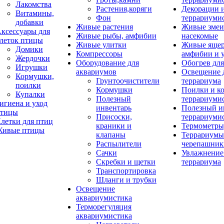
Лакомства
Растения,коряги
Декорации 
Витамины,
Фон
террариуми
добавки
Живые растения
Живые змеи
ксессуары для
Живые рыбы, амфибии
насекомые
леток птицы
Живые улитки
Живые яще
Домики
Компрессоры
амфибии и 
Жердочки
Оборудование для
Обогрев для
Игрушки
аквариумов
Освещение 
Кормушки,
Грунтоочистители
террариума
поилки
Кормушки
Поилки и к
Купалки
Полезный
террариуми
игиена и уход
инвентарь
Полезный и
тицы
Присоски,
террариуми
летки для птиц
краники и
Термометры
ивые птицы
клапаны
Террариумы
Распылители
черепашник
Сачки
Увлажнение 
Скребки и щетки
террариума
Транспортировка
Шланги и трубки
Освещение
аквариумистика
Терморегуляция
аквариумистика