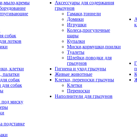
и,мыло,кремы
Аксессуары для содержания
борудование
грызунов
тпугивающие
Гамаки,тоннели
Домики
А
Игрушки
к
и
Колеса,прогулочные
ля собак
шары
для лотков
Купалки
ики
Миски,кормушки,поилки
Туалеты
Шлейки,поводки для
грызунов
Г
нки, клетки
Гигиена и уход грызуны
п
, палатки
Живые животные
К
для собак
Клетки, переноски грызуны
Ж
 для собак
Клетки
цы
Переноски
Наполнители для грызунов
 под миску
неры
ки
а подставке
баки