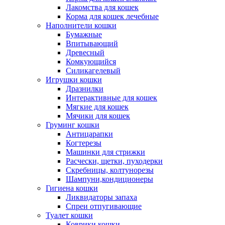
Лакомства для кошек
Корма для кошек лечебные
Наполнители кошки
Бумажные
Впитывающий
Древесный
Комкующийся
Силикагелевый
Игрушки кошки
Дразнилки
Интерактивные для кошек
Мягкие для кошек
Мячики для кошек
Груминг кошки
Антицарапки
Когтерезы
Машинки для стрижки
Расчески, щетки, пуходерки
Скребницы, колтунорезы
Шампуни,кондиционеры
Гигиена кошки
Ликвидаторы запаха
Спреи отпугивающие
Туалет кошки
Коврики кошки