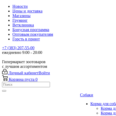
Новости
Цены и доставка
Магазины
Груминг
Ветклиника
Бонусная программа
Оптовым покупателям
Горсть в приют
+7 (383) 207-55-00
ежедневно 9:00 - 20:00
Гипермаркет зоотоваров
с лучшим ассортиментом
Личный кабинет
Войти
Корзина
пуста
0
Собаки
Корма для соб
Корма д
Корма д