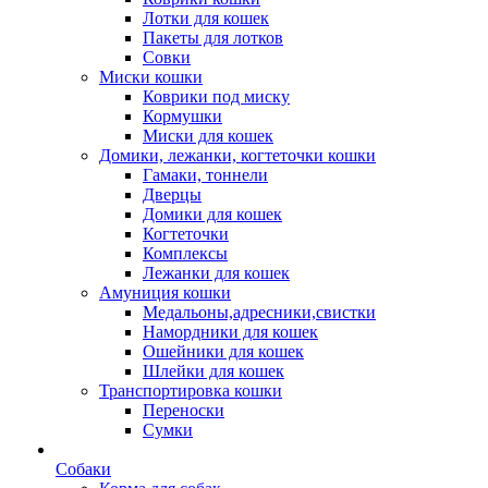
Лотки для кошек
Пакеты для лотков
Совки
Миски кошки
Коврики под миску
Кормушки
Миски для кошек
Домики, лежанки, когтеточки кошки
Гамаки, тоннели
Дверцы
Домики для кошек
Когтеточки
Комплексы
Лежанки для кошек
Амуниция кошки
Медальоны,адресники,свистки
Намордники для кошек
Ошейники для кошек
Шлейки для кошек
Транспортировка кошки
Переноски
Сумки
Собаки