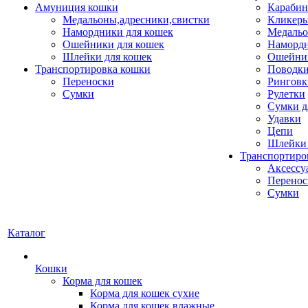
Амуниция кошки
Карабин
Медальоны,адресники,свистки
Кликеры
Намордники для кошек
Медальо
Ошейники для кошек
Наморд
Шлейки для кошек
Ошейник
Транспортировка кошки
Поводки
Переноски
Ринговк
Сумки
Рулетки
Сумки д
Удавки
Цепи
Шлейки 
Транспортиро
Аксессу
Перенос
Сумки
Каталог
Кошки
Корма для кошек
Корма для кошек сухие
Корма для кошек влажные