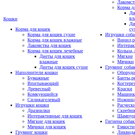
Лакомст
Корма д
Ди
вл
Кошки
Ди
Корма для кошек
су
Корма для кошек сухие
Игрушки соба
Корма для кошек влажные
Винил,р
Лакомства для кошек
Интерак
Корма для кошек лечебные
Кольца,
Диеты для кошек
Мягкие
влажные
Мячики
Диеты для кошек сухие
Груминг соба
Наполнители кошки
Оборудо
Бумажные
Банты,р
Впитывающий
Когтере
Древесный
Краски
Комкующийся
Машинки
Силикагелевый
Ножни
Игрушки кошки
Расческ
Дразнилки
Скребни
Интерактивные для кошек
Шампун
Мягкие для кошек
Гигиена соба
Мячики для кошек
Емкости
Груминг кошки
Ликвида