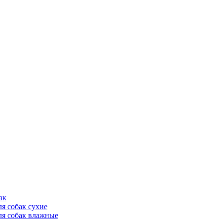
ак
ля собак сухие
ля собак влажные