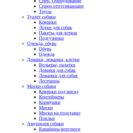
Спец. Оборудование
Спреи отпугивающие
Трусы
Туалет собаки
Коврики
Лотки для собак
Пакеты для лотков
Подгузники
Одежда, обувь
Обувь
Одежда
Домики, лежанки, клетки
Вольеры, палатки
Домики для собак
Лежанки для собак
Лестницы
Миски собаки
Коврики под миску
Контейнеры
Кормушки
Миски
Миски на подставке
Поилки
Амуниция собаки
Карабины,вертлюги