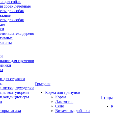
ва для собак
ля собак лечебные
еты для собак
ажные
еты для собак
хие
ки
езина,латекс,дерево
тивные
 канаты
ки
вание для грумеров
езинки
зы
 для стрижки
цы
Грызуны
и, щетки, пуходерки
цы, колтунорезы
Корма для грызунов
и,кондиционеры
Корма
Птицы
ки
Лакомства
Сено
К
торы запаха
Витамины, добавки