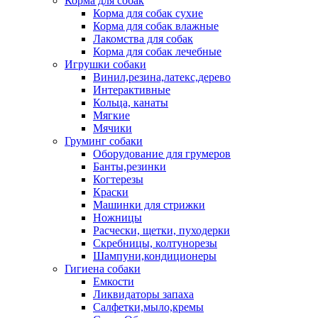
Корма для собак
Корма для собак сухие
Корма для собак влажные
Лакомства для собак
Корма для собак лечебные
Игрушки собаки
Винил,резина,латекс,дерево
Интерактивные
Кольца, канаты
Мягкие
Мячики
Груминг собаки
Оборудование для грумеров
Банты,резинки
Когтерезы
Краски
Машинки для стрижки
Ножницы
Расчески, щетки, пуходерки
Скребницы, колтунорезы
Шампуни,кондиционеры
Гигиена собаки
Емкости
Ликвидаторы запаха
Салфетки,мыло,кремы