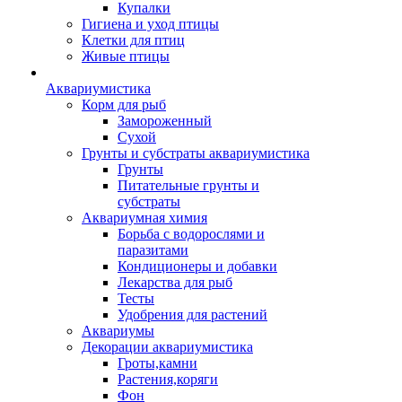
Купалки
Гигиена и уход птицы
Клетки для птиц
Живые птицы
Аквариумистика
Корм для рыб
Замороженный
Сухой
Грунты и субстраты аквариумистика
Грунты
Питательные грунты и
субстраты
Аквариумная химия
Борьба с водорослями и
паразитами
Кондиционеры и добавки
Лекарства для рыб
Тесты
Удобрения для растений
Аквариумы
Декорации аквариумистика
Гроты,камни
Растения,коряги
Фон