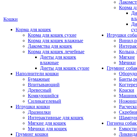
Лакомст
Корма д
Ди
вл
Кошки
Ди
Корма для кошек
су
Корма для кошек сухие
Игрушки соба
Корма для кошек влажные
Винил,р
Лакомства для кошек
Интерак
Корма для кошек лечебные
Кольца,
Диеты для кошек
Мягкие
влажные
Мячики
Диеты для кошек сухие
Груминг соба
Наполнители кошки
Оборудо
Бумажные
Банты,р
Впитывающий
Когтере
Древесный
Краски
Комкующийся
Машинки
Силикагелевый
Ножни
Игрушки кошки
Расческ
Дразнилки
Скребни
Интерактивные для кошек
Шампун
Мягкие для кошек
Гигиена соба
Мячики для кошек
Емкости
Груминг кошки
Ликвида