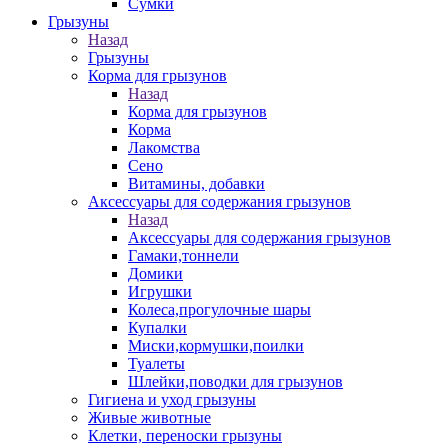
Сумки
Грызуны
Назад
Грызуны
Корма для грызунов
Назад
Корма для грызунов
Корма
Лакомства
Сено
Витамины, добавки
Аксессуары для содержания грызунов
Назад
Аксессуары для содержания грызунов
Гамаки,тоннели
Домики
Игрушки
Колеса,прогулочные шары
Купалки
Миски,кормушки,поилки
Туалеты
Шлейки,поводки для грызунов
Гигиена и уход грызуны
Живые животные
Клетки, переноски грызуны