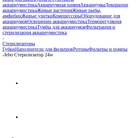
аквариумистика
Аквариумная химия
Аквариумы
Декорации
аквариумистика
Живые растения
Живые рыбы,
амфибии
Живые улитки
Компрессоры
Оборудование для
аквариумов
Освещение аквариумистика
Терморегуляция
аквариумистика
Тумбы для аквариумов
Фильтрация и
стерилизация аквариумистика
-
Стерилизаторы
Губки
Наполнители для фильтров
Роторы
Фильтры и помпы
-
Jebo Стерилизатор 24w