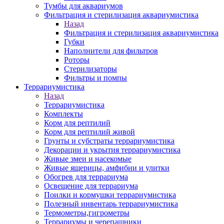
Тумбы для аквариумов
Фильтрация и стерилизация аквариумистика
Назад
Фильтрация и стерилизация аквариумистика
Губки
Наполнители для фильтров
Роторы
Стерилизаторы
Фильтры и помпы
Террариумистика
Назад
Террариумистика
Комплекты
Корм для рептилий
Корм для рептилий живой
Грунты и субстраты террариумистика
Декорации и укрытия террариумистика
Живые змеи и насекомые
Живые ящерицы, амфибии и улитки
Обогрев для террариума
Освещение для террариума
Поилки и кормушки террариумистика
Полезный инвентарь террариумистика
Термометры,гигрометры
Террариумы и черепашники