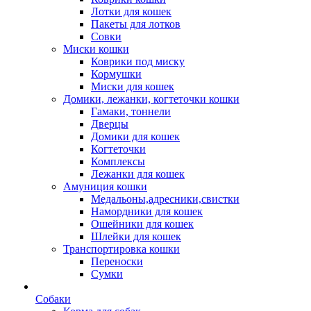
Лотки для кошек
Пакеты для лотков
Совки
Миски кошки
Коврики под миску
Кормушки
Миски для кошек
Домики, лежанки, когтеточки кошки
Гамаки, тоннели
Дверцы
Домики для кошек
Когтеточки
Комплексы
Лежанки для кошек
Амуниция кошки
Медальоны,адресники,свистки
Намордники для кошек
Ошейники для кошек
Шлейки для кошек
Транспортировка кошки
Переноски
Сумки
Собаки