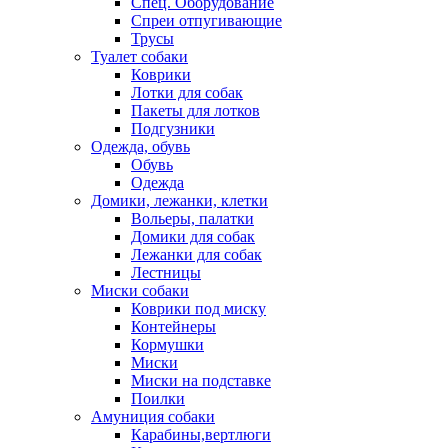
Спец. Оборудование
Спреи отпугивающие
Трусы
Туалет собаки
Коврики
Лотки для собак
Пакеты для лотков
Подгузники
Одежда, обувь
Обувь
Одежда
Домики, лежанки, клетки
Вольеры, палатки
Домики для собак
Лежанки для собак
Лестницы
Миски собаки
Коврики под миску
Контейнеры
Кормушки
Миски
Миски на подставке
Поилки
Амуниция собаки
Карабины,вертлюги