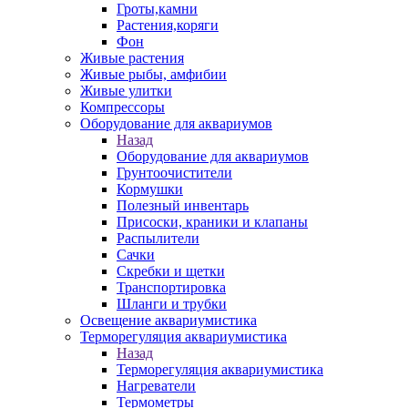
Гроты,камни
Растения,коряги
Фон
Живые растения
Живые рыбы, амфибии
Живые улитки
Компрессоры
Оборудование для аквариумов
Назад
Оборудование для аквариумов
Грунтоочистители
Кормушки
Полезный инвентарь
Присоски, краники и клапаны
Распылители
Сачки
Скребки и щетки
Транспортировка
Шланги и трубки
Освещение аквариумистика
Терморегуляция аквариумистика
Назад
Терморегуляция аквариумистика
Нагреватели
Термометры