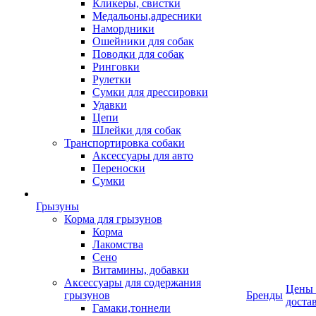
Кликеры, свистки
Медальоны,адресники
Намордники
Ошейники для собак
Поводки для собак
Ринговки
Рулетки
Сумки для дрессировки
Удавки
Цепи
Шлейки для собак
Транспортировка собаки
Аксессуары для авто
Переноски
Сумки
Грызуны
Корма для грызунов
Корма
Лакомства
Сено
Витамины, добавки
Аксессуары для содержания
Цены
грызунов
Бренды
доста
Гамаки,тоннели