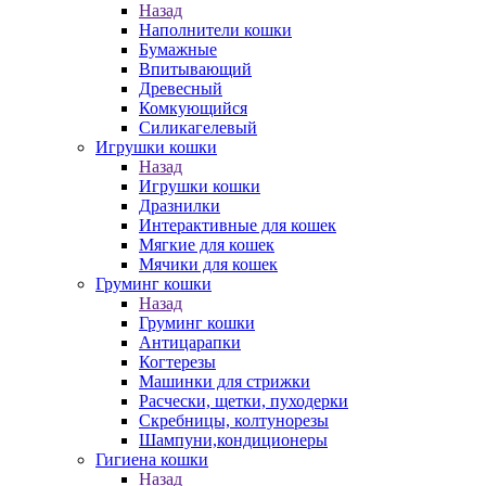
Назад
Наполнители кошки
Бумажные
Впитывающий
Древесный
Комкующийся
Силикагелевый
Игрушки кошки
Назад
Игрушки кошки
Дразнилки
Интерактивные для кошек
Мягкие для кошек
Мячики для кошек
Груминг кошки
Назад
Груминг кошки
Антицарапки
Когтерезы
Машинки для стрижки
Расчески, щетки, пуходерки
Скребницы, колтунорезы
Шампуни,кондиционеры
Гигиена кошки
Назад