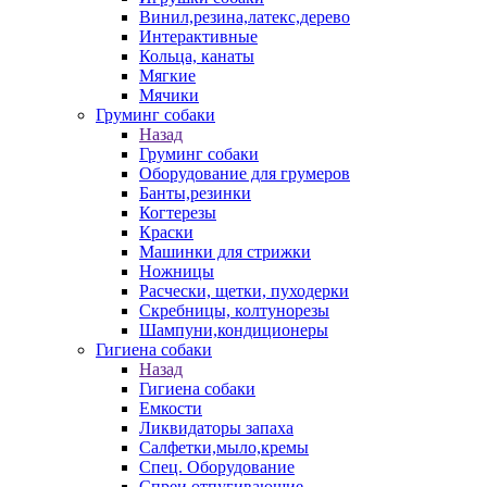
Винил,резина,латекс,дерево
Интерактивные
Кольца, канаты
Мягкие
Мячики
Груминг собаки
Назад
Груминг собаки
Оборудование для грумеров
Банты,резинки
Когтерезы
Краски
Машинки для стрижки
Ножницы
Расчески, щетки, пуходерки
Скребницы, колтунорезы
Шампуни,кондиционеры
Гигиена собаки
Назад
Гигиена собаки
Емкости
Ликвидаторы запаха
Салфетки,мыло,кремы
Спец. Оборудование
Спреи отпугивающие