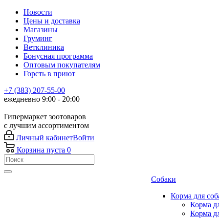
Новости
Цены и доставка
Магазины
Груминг
Ветклиника
Бонусная программа
Оптовым покупателям
Горсть в приют
+7 (383) 207-55-00
ежедневно 9:00 - 20:00
Гипермаркет зоотоваров
с лучшим ассортиментом
Личный кабинет
Войти
Корзина
пуста
0
Собаки
Корма для соб
Корма д
Корма д