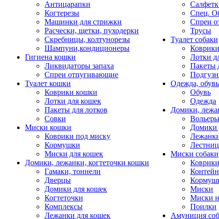
Антицарапки
Салфетк
Когтерезы
Спец. О
Машинки для стрижки
Спреи о
Расчески, щетки, пуходерки
Трусы
Скребницы, колтунорезы
Туалет собаки
Шампуни,кондиционеры
Коврик
Гигиена кошки
Лотки д
Ликвидаторы запаха
Пакеты 
Спреи отпугивающие
Подгузн
Туалет кошки
Одежда, обувь
Коврики кошки
Обувь
Лотки для кошек
Одежда
Пакеты для лотков
Домики, лежа
Совки
Вольеры
Миски кошки
Домики 
Коврики под миску
Лежанки
Кормушки
Лестни
Миски для кошек
Миски собаки
Домики, лежанки, когтеточки кошки
Коврики
Гамаки, тоннели
Контей
Дверцы
Кормуш
Домики для кошек
Миски
Когтеточки
Миски н
Комплексы
Поилки
Лежанки для кошек
Амуниция со