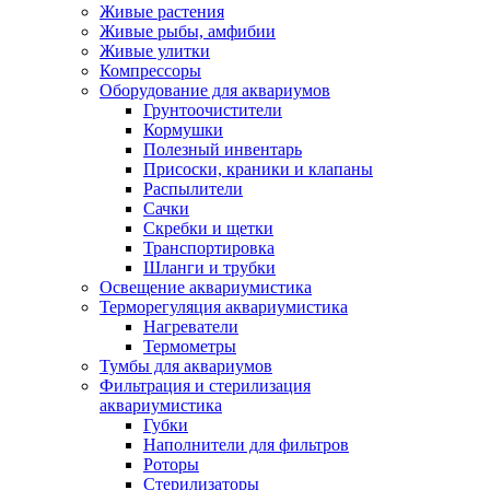
Живые растения
Живые рыбы, амфибии
Живые улитки
Компрессоры
Оборудование для аквариумов
Грунтоочистители
Кормушки
Полезный инвентарь
Присоски, краники и клапаны
Распылители
Сачки
Скребки и щетки
Транспортировка
Шланги и трубки
Освещение аквариумистика
Терморегуляция аквариумистика
Нагреватели
Термометры
Тумбы для аквариумов
Фильтрация и стерилизация
аквариумистика
Губки
Наполнители для фильтров
Роторы
Стерилизаторы