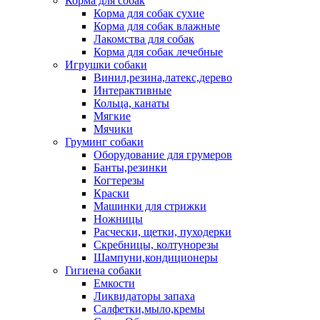
Корма для собак
Корма для собак сухие
Корма для собак влажные
Лакомства для собак
Корма для собак лечебные
Игрушки собаки
Винил,резина,латекс,дерево
Интерактивные
Кольца, канаты
Мягкие
Мячики
Груминг собаки
Оборудование для грумеров
Банты,резинки
Когтерезы
Краски
Машинки для стрижки
Ножницы
Расчески, щетки, пуходерки
Скребницы, колтунорезы
Шампуни,кондиционеры
Гигиена собаки
Емкости
Ликвидаторы запаха
Салфетки,мыло,кремы