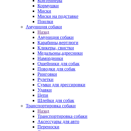
Контейнеры
Кормушки
Миски
Миски на подставке
Поилки
Амуниция собаки
Назад
Амуниция собаки
Карабины,вертлюги
Кликеры, свистки
Медальоны,адресники
Намордники
Ошейники для собак
Поводки для собак
Ринговки
Рулетки
Сумки для дрессировки
Удавки
Цепи
Шлейки для собак
Транспортировка собаки
Назад
Транспортировка собаки
Аксессуары для авто
Переноски