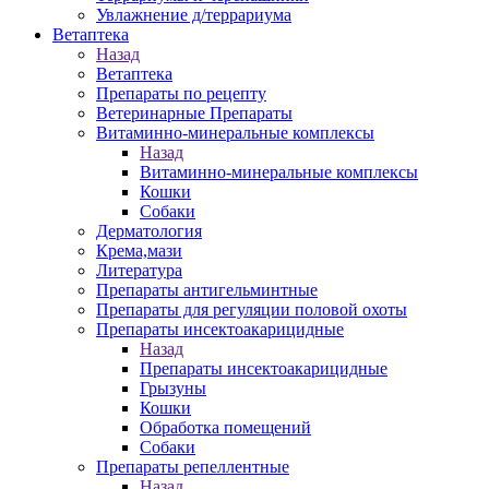
Увлажнение д/террариума
Ветаптека
Назад
Ветаптека
Препараты по рецепту
Ветеринарные Препараты
Витаминно-минеральные комплексы
Назад
Витаминно-минеральные комплексы
Кошки
Собаки
Дерматология
Крема,мази
Литература
Препараты антигельминтные
Препараты для регуляции половой охоты
Препараты инсектоакарицидные
Назад
Препараты инсектоакарицидные
Грызуны
Кошки
Обработка помещений
Собаки
Препараты репеллентные
Назад