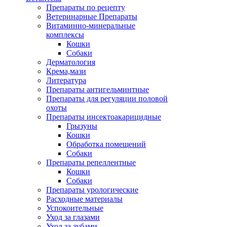
Препараты по рецепту
Ветеринарные Препараты
Витаминно-минеральные
комплексы
Кошки
Собаки
Дерматология
Крема,мази
Литература
Препараты антигельминтные
Препараты для регуляции половой
охоты
Препараты инсектоакарицидные
Грызуны
Кошки
Обработка помещений
Собаки
Препараты репеллентные
Кошки
Собаки
Препараты урологические
Расходные материалы
Успокоительные
Уход за глазами
Уход за зубами