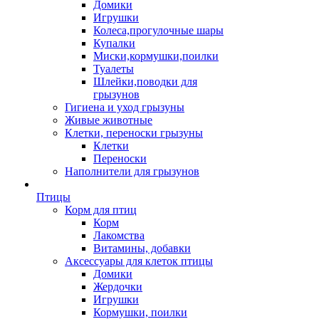
Домики
Игрушки
Колеса,прогулочные шары
Купалки
Миски,кормушки,поилки
Туалеты
Шлейки,поводки для
грызунов
Гигиена и уход грызуны
Живые животные
Клетки, переноски грызуны
Клетки
Переноски
Наполнители для грызунов
Птицы
Корм для птиц
Корм
Лакомства
Витамины, добавки
Аксессуары для клеток птицы
Домики
Жердочки
Игрушки
Кормушки, поилки