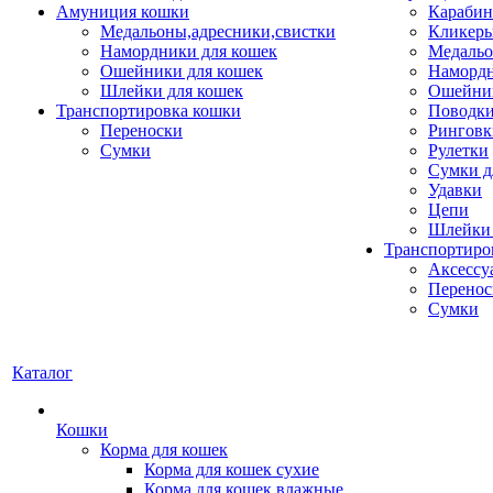
Амуниция кошки
Карабин
Медальоны,адресники,свистки
Кликеры
Намордники для кошек
Медальо
Ошейники для кошек
Наморд
Шлейки для кошек
Ошейник
Транспортировка кошки
Поводки
Переноски
Ринговк
Сумки
Рулетки
Сумки д
Удавки
Цепи
Шлейки 
Транспортиро
Аксессу
Перенос
Сумки
Каталог
Кошки
Корма для кошек
Корма для кошек сухие
Корма для кошек влажные