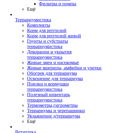
Фильтры и помпы
Ещё
Террариумистика
Комплекты
Корм для рептилий
Корм для рептилий живой
Грунты и субстраты
террариумистика
Декорации и укрытия
террариумистика
Живые змеи и насекомые
Живые ящерицы, амфибии и улитки
Обогрев для террариума
Освещение для террариума
Поилки и кормушки
террариумистика
Полезный инвентарь
террариумистика
Термометры,гигрометры
Террариумы и черепашники
Увлажнение д/террариума
Ещё
Ветаптека