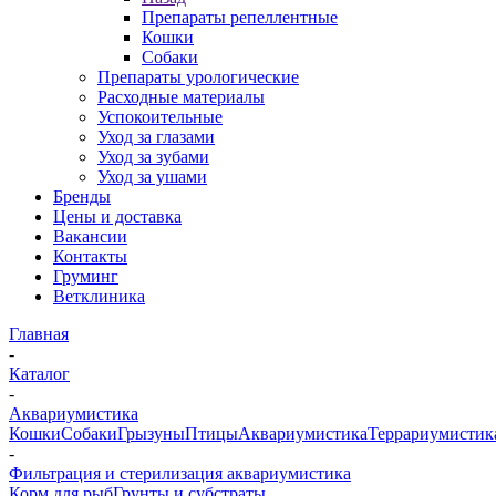
Препараты репеллентные
Кошки
Собаки
Препараты урологические
Расходные материалы
Успокоительные
Уход за глазами
Уход за зубами
Уход за ушами
Бренды
Цены и доставка
Вакансии
Контакты
Груминг
Ветклиника
Главная
-
Каталог
-
Аквариумистика
Кошки
Собаки
Грызуны
Птицы
Аквариумистика
Террариумистик
-
Фильтрация и стерилизация аквариумистика
Корм для рыб
Грунты и субстраты