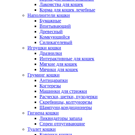
Лакомства для кошек
Корма для кошек лечебные
Наполнители кошки
Бумажные
Впитывающий
Древесный
Комкующийся
Силикагелевый
Игрушки кошки
Дразнилки
Интерактивные для кошек
Мягкие для кошек
Мячики для кошек
Груминг кошки
Антицарапки
Когтерезы
Машинки для стрижки
Расчески, щетки, пуходерки
Скребницы, колтунорезы
Шампуни,кондиционеры
Гигиена кошки
Ликвидаторы запаха
Спреи отпугивающие
Туалет кошки
Коврики кошки