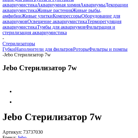
аквариумистика
Аквариумная химия
Аквариумы
Декорации
аквариумистика
Живые растения
Живые рыбы,
амфибии
Живые улитки
Компрессоры
Оборудование для
аквариумов
Освещение аквариумистика
Терморегуляция
аквариумистика
Тумбы для аквариумов
Фильтрация и
стерилизация аквариумистика
-
Стерилизаторы
Губки
Наполнители для фильтров
Роторы
Фильтры и помпы
-
Jebo Стерилизатор 7w
Jebo Стерилизатор 7w
Jebo Стерилизатор 7w
Артикул:
73737030
Бренд:
Jebo