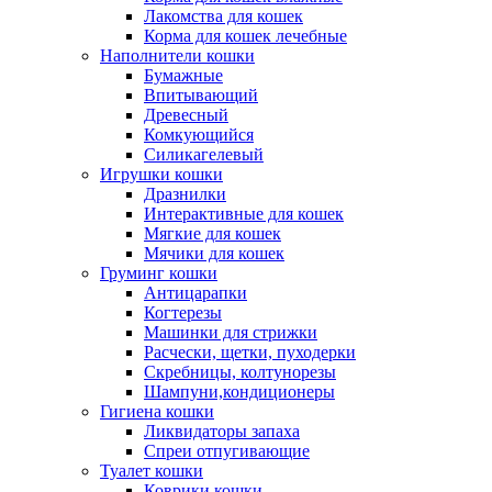
Лакомства для кошек
Корма для кошек лечебные
Наполнители кошки
Бумажные
Впитывающий
Древесный
Комкующийся
Силикагелевый
Игрушки кошки
Дразнилки
Интерактивные для кошек
Мягкие для кошек
Мячики для кошек
Груминг кошки
Антицарапки
Когтерезы
Машинки для стрижки
Расчески, щетки, пуходерки
Скребницы, колтунорезы
Шампуни,кондиционеры
Гигиена кошки
Ликвидаторы запаха
Спреи отпугивающие
Туалет кошки
Коврики кошки