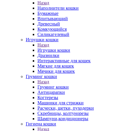
Назад
Наполнители кошки
Бумажные
Впитывающий
Древесный
Комкующийся
Силикагелевый
Игрушки кошки
Назад
Игрушки кошки
Дразнилки
Интерактивные для кошек
Мягкие для кошек
Мячики для кошек
Груминг кошки
Назад
Груминг кошки
Антицарапки
Когтерезы
Машинки для стрижки
Расчески, щетки, пуходерки
Скребницы, колтунорезы
Шампуни,кондиционеры
Гигиена кошки
Назад