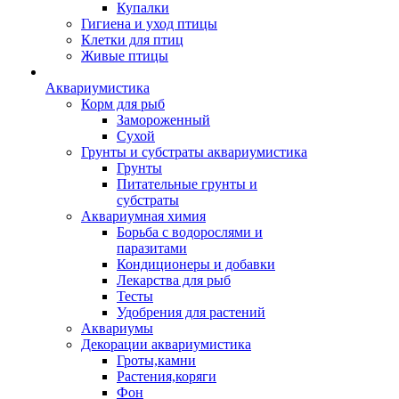
Купалки
Гигиена и уход птицы
Клетки для птиц
Живые птицы
Аквариумистика
Корм для рыб
Замороженный
Сухой
Грунты и субстраты аквариумистика
Грунты
Питательные грунты и
субстраты
Аквариумная химия
Борьба с водорослями и
паразитами
Кондиционеры и добавки
Лекарства для рыб
Тесты
Удобрения для растений
Аквариумы
Декорации аквариумистика
Гроты,камни
Растения,коряги
Фон