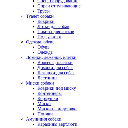
Спец. Оборудование
Спреи отпугивающие
Трусы
Туалет собаки
Коврики
Лотки для собак
Пакеты для лотков
Подгузники
Одежда, обувь
Обувь
Одежда
Домики, лежанки, клетки
Вольеры, палатки
Домики для собак
Лежанки для собак
Лестницы
Миски собаки
Коврики под миску
Контейнеры
Кормушки
Миски
Миски на подставке
Поилки
Амуниция собаки
Карабины,вертлюги