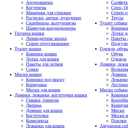
Антицарапки
Салфетк
Когтерезы
Спец. О
Машинки для стрижки
Спреи о
Расчески, щетки, пуходерки
Трусы
Скребницы, колтунорезы
Туалет собаки
Шампуни,кондиционеры
Коврик
Гигиена кошки
Лотки д
Ликвидаторы запаха
Пакеты 
Спреи отпугивающие
Подгузн
Туалет кошки
Одежда, обувь
Коврики кошки
Обувь
Лотки для кошек
Одежда
Пакеты для лотков
Домики, лежа
Совки
Вольеры
Миски кошки
Домики 
Коврики под миску
Лежанки
Кормушки
Лестни
Миски для кошек
Миски собаки
Домики, лежанки, когтеточки кошки
Коврики
Гамаки, тоннели
Контей
Дверцы
Кормуш
Домики для кошек
Миски
Когтеточки
Миски н
Комплексы
Поилки
Лежанки для кошек
Амуниция со