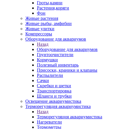
Гроты,камни
Растения,коряги
Фон
Живые растения
Живые рыбы, амфибии
Живые улитки
Компрессоры
Оборудование для аквариумов
Назад
Оборудование для аквариумов
Грунтоочистители
Кормушки
Полезный инвентарь
Присоски, краники и клапаны
Распылители
Сачки
Скребки и щетки
Транспортировка
Шланги и трубки
Освещение аквариумистика
Терморегуляция аквариумистика
Назад
Терморегуляция аквариумистика
Нагреватели
Термометры