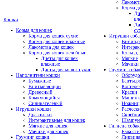
Лакомст
Корма д
Ди
вл
Кошки
Ди
Корма для кошек
су
Корма для кошек сухие
Игрушки соба
Корма для кошек влажные
Винил,р
Лакомства для кошек
Интерак
Корма для кошек лечебные
Кольца,
Диеты для кошек
Мягкие
влажные
Мячики
Диеты для кошек сухие
Груминг соба
Наполнители кошки
Оборудо
Бумажные
Банты,р
Впитывающий
Когтере
Древесный
Краски
Комкующийся
Машинки
Силикагелевый
Ножни
Игрушки кошки
Расческ
Дразнилки
Скребни
Интерактивные для кошек
Шампун
Мягкие для кошек
Гигиена соба
Мячики для кошек
Емкости
Груминг кошки
Ликвида