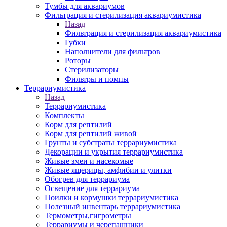
Тумбы для аквариумов
Фильтрация и стерилизация аквариумистика
Назад
Фильтрация и стерилизация аквариумистика
Губки
Наполнители для фильтров
Роторы
Стерилизаторы
Фильтры и помпы
Террариумистика
Назад
Террариумистика
Комплекты
Корм для рептилий
Корм для рептилий живой
Грунты и субстраты террариумистика
Декорации и укрытия террариумистика
Живые змеи и насекомые
Живые ящерицы, амфибии и улитки
Обогрев для террариума
Освещение для террариума
Поилки и кормушки террариумистика
Полезный инвентарь террариумистика
Термометры,гигрометры
Террариумы и черепашники