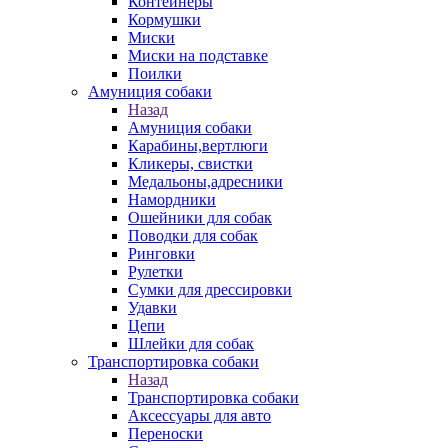
Контейнеры
Кормушки
Миски
Миски на подставке
Поилки
Амуниция собаки
Назад
Амуниция собаки
Карабины,вертлюги
Кликеры, свистки
Медальоны,адресники
Намордники
Ошейники для собак
Поводки для собак
Ринговки
Рулетки
Сумки для дрессировки
Удавки
Цепи
Шлейки для собак
Транспортировка собаки
Назад
Транспортировка собаки
Аксессуары для авто
Переноски