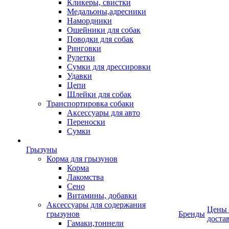
Кликеры, свистки
Медальоны,адресники
Намордники
Ошейники для собак
Поводки для собак
Ринговки
Рулетки
Сумки для дрессировки
Удавки
Цепи
Шлейки для собак
Транспортировка собаки
Аксессуары для авто
Переноски
Сумки
Грызуны
Корма для грызунов
Корма
Лакомства
Сено
Витамины, добавки
Аксессуары для содержания
Цены
грызунов
Бренды
доста
Гамаки,тоннели