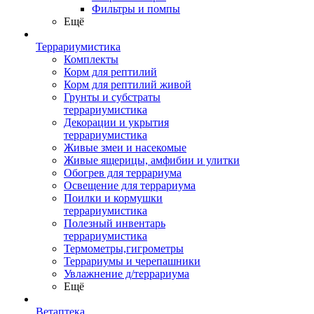
Фильтры и помпы
Ещё
Террариумистика
Комплекты
Корм для рептилий
Корм для рептилий живой
Грунты и субстраты
террариумистика
Декорации и укрытия
террариумистика
Живые змеи и насекомые
Живые ящерицы, амфибии и улитки
Обогрев для террариума
Освещение для террариума
Поилки и кормушки
террариумистика
Полезный инвентарь
террариумистика
Термометры,гигрометры
Террариумы и черепашники
Увлажнение д/террариума
Ещё
Ветаптека