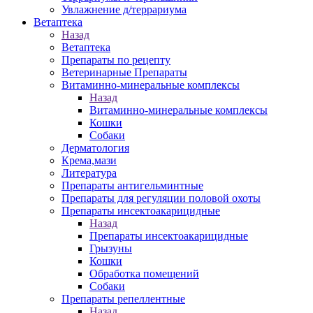
Увлажнение д/террариума
Ветаптека
Назад
Ветаптека
Препараты по рецепту
Ветеринарные Препараты
Витаминно-минеральные комплексы
Назад
Витаминно-минеральные комплексы
Кошки
Собаки
Дерматология
Крема,мази
Литература
Препараты антигельминтные
Препараты для регуляции половой охоты
Препараты инсектоакарицидные
Назад
Препараты инсектоакарицидные
Грызуны
Кошки
Обработка помещений
Собаки
Препараты репеллентные
Назад