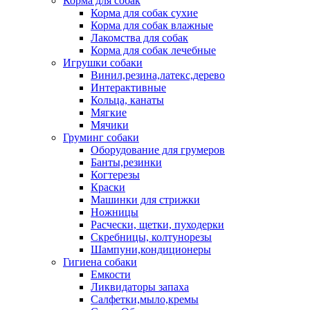
Корма для собак
Корма для собак сухие
Корма для собак влажные
Лакомства для собак
Корма для собак лечебные
Игрушки собаки
Винил,резина,латекс,дерево
Интерактивные
Кольца, канаты
Мягкие
Мячики
Груминг собаки
Оборудование для грумеров
Банты,резинки
Когтерезы
Краски
Машинки для стрижки
Ножницы
Расчески, щетки, пуходерки
Скребницы, колтунорезы
Шампуни,кондиционеры
Гигиена собаки
Емкости
Ликвидаторы запаха
Салфетки,мыло,кремы