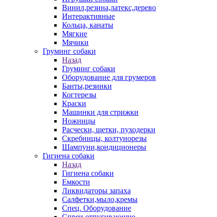
Винил,резина,латекс,дерево
Интерактивные
Кольца, канаты
Мягкие
Мячики
Груминг собаки
Назад
Груминг собаки
Оборудование для грумеров
Банты,резинки
Когтерезы
Краски
Машинки для стрижки
Ножницы
Расчески, щетки, пуходерки
Скребницы, колтунорезы
Шампуни,кондиционеры
Гигиена собаки
Назад
Гигиена собаки
Емкости
Ликвидаторы запаха
Салфетки,мыло,кремы
Спец. Оборудование
Спреи отпугивающие