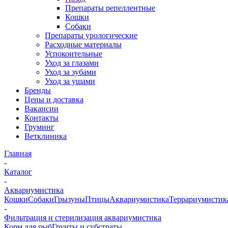
Препараты репеллентные
Кошки
Собаки
Препараты урологические
Расходные материалы
Успокоительные
Уход за глазами
Уход за зубами
Уход за ушами
Бренды
Цены и доставка
Вакансии
Контакты
Груминг
Ветклиника
Главная
-
Каталог
-
Аквариумистика
Кошки
Собаки
Грызуны
Птицы
Аквариумистика
Террариумистик
-
Фильтрация и стерилизация аквариумистика
Корм для рыб
Грунты и субстраты