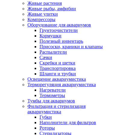
Живые растения
Живые рыбы, амфибии
Живые улитки
Компрессоры
Оборудование для аквариумов
Грунтоочистители
Кормушки
Полезный инвентарь
Присоски, краники и клапаны
Распылители
Сачки
Скребки и щетки
Транспортировка
Шланги и трубки
Освещение аквариумистика
Терморегуляция аквариумистика
Нагреватели
Термометры
Тумбы для аквариумов
Фильтрация и стерилизация
аквариумистика
Губки
Наполнители для фильтров
Роторы
Стерилизаторы