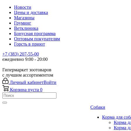
Новости
Цены и доставка
Магазины
Груминг
Ветклиника
Бонусная программа
Оптовым покупателям
Горсть в приют
+7 (383) 207-55-00
ежедневно 9:00 - 20:00
Гипермаркет зоотоваров
с лучшим ассортиментом
Личный кабинет
Войти
Корзина
пуста
0
Собаки
Корма для соб
Корма д
Корма д