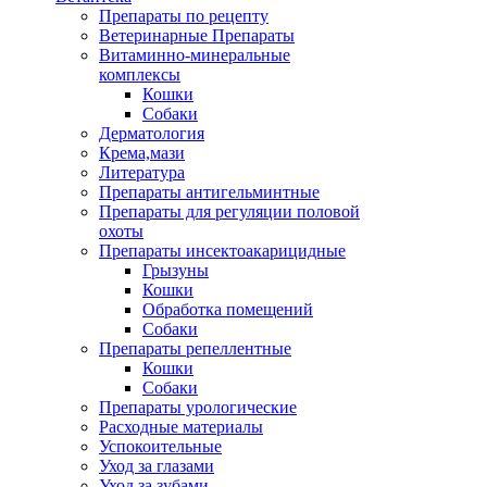
Препараты по рецепту
Ветеринарные Препараты
Витаминно-минеральные
комплексы
Кошки
Собаки
Дерматология
Крема,мази
Литература
Препараты антигельминтные
Препараты для регуляции половой
охоты
Препараты инсектоакарицидные
Грызуны
Кошки
Обработка помещений
Собаки
Препараты репеллентные
Кошки
Собаки
Препараты урологические
Расходные материалы
Успокоительные
Уход за глазами
Уход за зубами