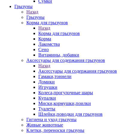
Сумки
Грызуны
Назад
Грызуны
Корма для грызунов
Назад
Корма для грызунов
Корма
Лакомства
Сено
Витамины, добавки
Аксессуары для содержания грызунов
Назад
Аксессуары для содержания грызунов
Гамаки,тоннели
Домики
Игрушки
Колеса,прогулочные шары
Купалки
Миски,кормушки,поилки
Туалеты
Шлейки,поводки для грызунов
Гигиена и уход грызуны
Живые животные
Клетки, переноски грызуны