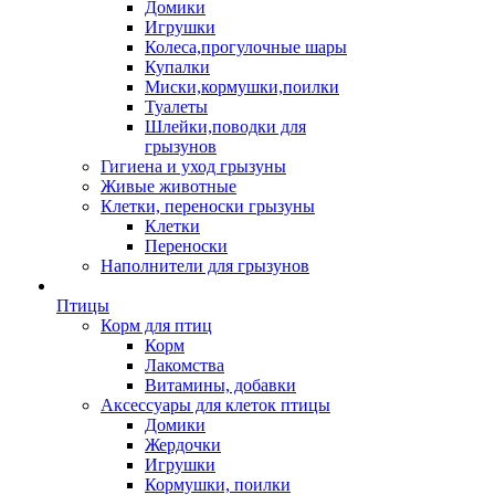
Домики
Игрушки
Колеса,прогулочные шары
Купалки
Миски,кормушки,поилки
Туалеты
Шлейки,поводки для
грызунов
Гигиена и уход грызуны
Живые животные
Клетки, переноски грызуны
Клетки
Переноски
Наполнители для грызунов
Птицы
Корм для птиц
Корм
Лакомства
Витамины, добавки
Аксессуары для клеток птицы
Домики
Жердочки
Игрушки
Кормушки, поилки