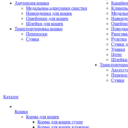
Амуниция кошки
Карабин
Медальоны,адресники,свистки
Кликеры
Намордники для кошек
Медальо
Ошейники для кошек
Наморд
Шлейки для кошек
Ошейник
Транспортировка кошки
Поводки
Переноски
Ринговк
Сумки
Рулетки
Сумки д
Удавки
Цепи
Шлейки 
Транспортиро
Аксессу
Перенос
Сумки
Каталог
Кошки
Корма для кошек
Корма для кошек сухие
Корма для кошек влажные