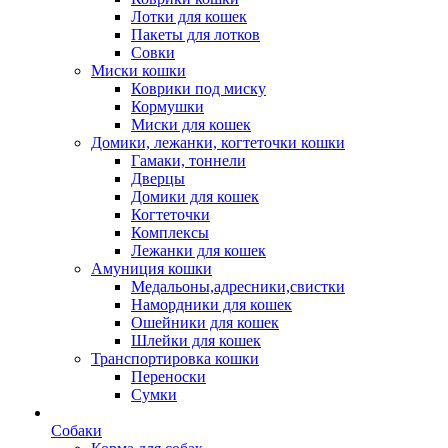
Лотки для кошек
Пакеты для лотков
Совки
Миски кошки
Коврики под миску
Кормушки
Миски для кошек
Домики, лежанки, когтеточки кошки
Гамаки, тоннели
Дверцы
Домики для кошек
Когтеточки
Комплексы
Лежанки для кошек
Амуниция кошки
Медальоны,адресники,свистки
Намордники для кошек
Ошейники для кошек
Шлейки для кошек
Транспортировка кошки
Переноски
Сумки
Собаки