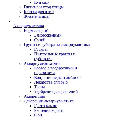
Купалки
Гигиена и уход птицы
Клетки для птиц
Живые птицы
Аквариумистика
Корм для рыб
Замороженный
Сухой
Грунты и субстраты аквариумистика
Грунты
Питательные грунты и
субстраты
Аквариумная химия
Борьба с водорослями и
паразитами
Кондиционеры и добавки
Лекарства для рыб
Тесты
Удобрения для растений
Аквариумы
Декорации аквариумистика
Гроты,камни
Растения,коряги
Фон