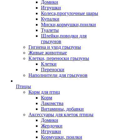
Домики
Игрушки
Колеса,прогулочные шары
Купалки
Миски,кормушки,поилки
Туалеты
Шлейки,поводки для
грызунов
Гигиена и уход грызуны
Живые животные
Клетки, переноски грызуны
Клетки
Переноски
Наполнители для грызунов
Птицы
Корм для птиц
Корм
Лакомства
Витамины, добавки
Аксессуары для клеток птицы
Домики
Жердочки
Игрушки
Кормушки, поилки