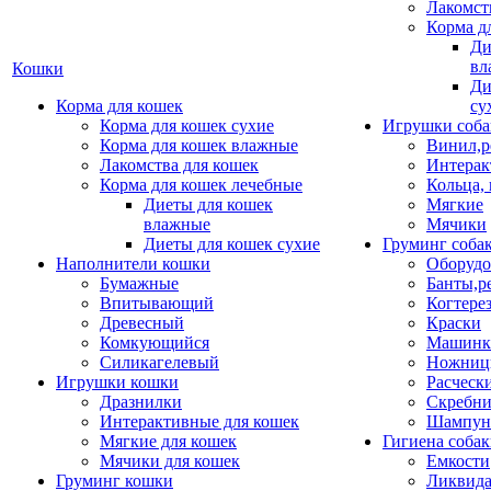
Лакомст
Корма д
Ди
вл
Кошки
Ди
Корма для кошек
су
Корма для кошек сухие
Игрушки соба
Корма для кошек влажные
Винил,р
Лакомства для кошек
Интерак
Корма для кошек лечебные
Кольца,
Диеты для кошек
Мягкие
влажные
Мячики
Диеты для кошек сухие
Груминг соба
Наполнители кошки
Оборудо
Бумажные
Банты,р
Впитывающий
Когтере
Древесный
Краски
Комкующийся
Машинки
Силикагелевый
Ножни
Игрушки кошки
Расческ
Дразнилки
Скребни
Интерактивные для кошек
Шампун
Мягкие для кошек
Гигиена соба
Мячики для кошек
Емкости
Груминг кошки
Ликвида