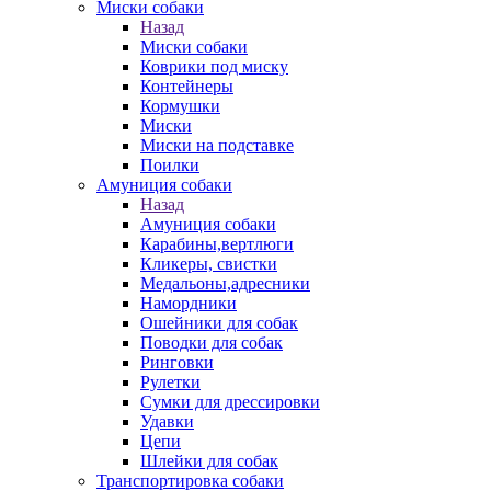
Миски собаки
Назад
Миски собаки
Коврики под миску
Контейнеры
Кормушки
Миски
Миски на подставке
Поилки
Амуниция собаки
Назад
Амуниция собаки
Карабины,вертлюги
Кликеры, свистки
Медальоны,адресники
Намордники
Ошейники для собак
Поводки для собак
Ринговки
Рулетки
Сумки для дрессировки
Удавки
Цепи
Шлейки для собак
Транспортировка собаки