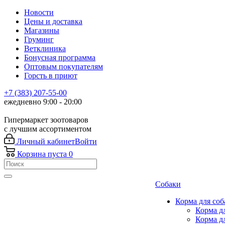
Новости
Цены и доставка
Магазины
Груминг
Ветклиника
Бонусная программа
Оптовым покупателям
Горсть в приют
+7 (383) 207-55-00
ежедневно 9:00 - 20:00
Гипермаркет зоотоваров
с лучшим ассортиментом
Личный кабинет
Войти
Корзина
пуста
0
Собаки
Корма для соб
Корма д
Корма д