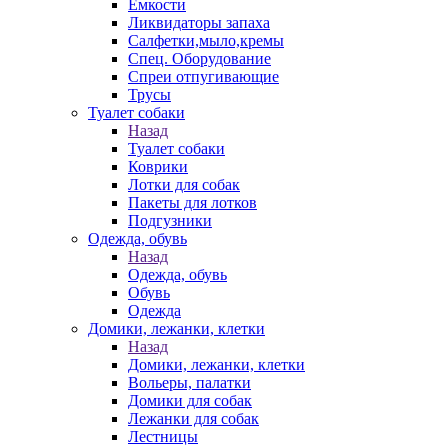
Емкости
Ликвидаторы запаха
Салфетки,мыло,кремы
Спец. Оборудование
Спреи отпугивающие
Трусы
Туалет собаки
Назад
Туалет собаки
Коврики
Лотки для собак
Пакеты для лотков
Подгузники
Одежда, обувь
Назад
Одежда, обувь
Обувь
Одежда
Домики, лежанки, клетки
Назад
Домики, лежанки, клетки
Вольеры, палатки
Домики для собак
Лежанки для собак
Лестницы