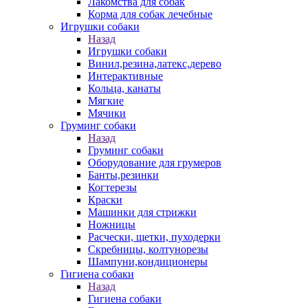
Лакомства для собак
Корма для собак лечебные
Игрушки собаки
Назад
Игрушки собаки
Винил,резина,латекс,дерево
Интерактивные
Кольца, канаты
Мягкие
Мячики
Груминг собаки
Назад
Груминг собаки
Оборудование для грумеров
Банты,резинки
Когтерезы
Краски
Машинки для стрижки
Ножницы
Расчески, щетки, пуходерки
Скребницы, колтунорезы
Шампуни,кондиционеры
Гигиена собаки
Назад
Гигиена собаки