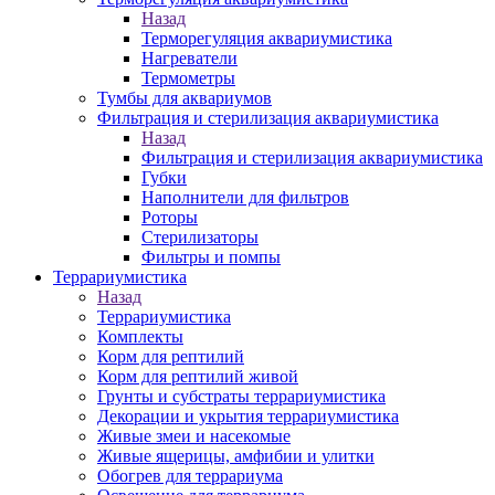
Назад
Терморегуляция аквариумистика
Нагреватели
Термометры
Тумбы для аквариумов
Фильтрация и стерилизация аквариумистика
Назад
Фильтрация и стерилизация аквариумистика
Губки
Наполнители для фильтров
Роторы
Стерилизаторы
Фильтры и помпы
Террариумистика
Назад
Террариумистика
Комплекты
Корм для рептилий
Корм для рептилий живой
Грунты и субстраты террариумистика
Декорации и укрытия террариумистика
Живые змеи и насекомые
Живые ящерицы, амфибии и улитки
Обогрев для террариума