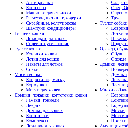
Антицарапки
Салфетк
Когтерезы
Спец. О
Машинки для стрижки
Спреи о
Расчески, щетки, пуходерки
Трусы
Скребницы, колтунорезы
Туалет собаки
Шампуни,кондиционеры
Коврик
Гигиена кошки
Лотки д
Ликвидаторы запаха
Пакеты 
Спреи отпугивающие
Подгузн
Туалет кошки
Одежда, обувь
Коврики кошки
Обувь
Лотки для кошек
Одежда
Пакеты для лотков
Домики, лежа
Совки
Вольеры
Миски кошки
Домики 
Коврики под миску
Лежанки
Кормушки
Лестни
Миски для кошек
Миски собаки
Домики, лежанки, когтеточки кошки
Коврики
Гамаки, тоннели
Контей
Дверцы
Кормуш
Домики для кошек
Миски
Когтеточки
Миски н
Комплексы
Поилки
Лежанки для кошек
Амуниция со