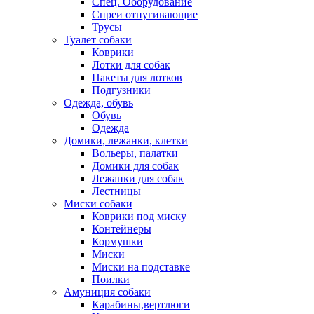
Спец. Оборудование
Спреи отпугивающие
Трусы
Туалет собаки
Коврики
Лотки для собак
Пакеты для лотков
Подгузники
Одежда, обувь
Обувь
Одежда
Домики, лежанки, клетки
Вольеры, палатки
Домики для собак
Лежанки для собак
Лестницы
Миски собаки
Коврики под миску
Контейнеры
Кормушки
Миски
Миски на подставке
Поилки
Амуниция собаки
Карабины,вертлюги