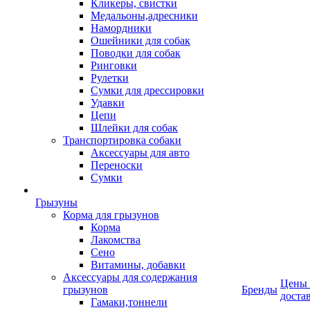
Кликеры, свистки
Медальоны,адресники
Намордники
Ошейники для собак
Поводки для собак
Ринговки
Рулетки
Сумки для дрессировки
Удавки
Цепи
Шлейки для собак
Транспортировка собаки
Аксессуары для авто
Переноски
Сумки
Грызуны
Корма для грызунов
Корма
Лакомства
Сено
Витамины, добавки
Аксессуары для содержания
Цены
грызунов
Бренды
доста
Гамаки,тоннели