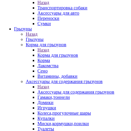
Назад
Транспортировка собаки
Аксессуары для авто
Переноски
Сумки
Грызуны
Назад
Грызуны
Корма для грызунов
Назад
Корма для грызунов
Корма
Лакомства
Сено
Витамины, добавки
Аксессуары для содержания грызунов
Назад
Аксессуары для содержания грызунов
Гамаки,тоннели
Домики
Игрушки
Колеса,прогулочные шары
Купалки
Миски,кормушки,поилки
Туалеты