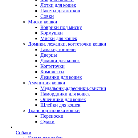
Лотки для кошек
Пакеты для лотков
Совки
Миски кошки
Коврики под миску
Кормушки
Миски для кошек
Домики, лежанки, когтеточки кошки
Гамаки, тоннели
Дверцы
Домики для кошек
Когтеточки
Комплексы
Лежанки для кошек
Амуниция кошки
Медальоны,адресники,свистки
Намордники для кошек
Ошейники для кошек
Шлейки для кошек
Транспортировка кошки
Переноски
Сумки
Собаки