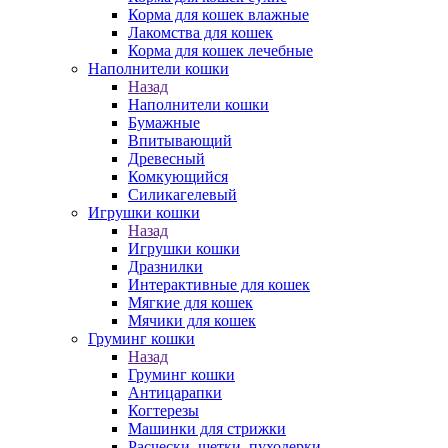
Корма для кошек влажные
Лакомства для кошек
Корма для кошек лечебные
Наполнители кошки
Назад
Наполнители кошки
Бумажные
Впитывающий
Древесный
Комкующийся
Силикагелевый
Игрушки кошки
Назад
Игрушки кошки
Дразнилки
Интерактивные для кошек
Мягкие для кошек
Мячики для кошек
Груминг кошки
Назад
Груминг кошки
Антицарапки
Когтерезы
Машинки для стрижки
Расчески, щетки, пуходерки