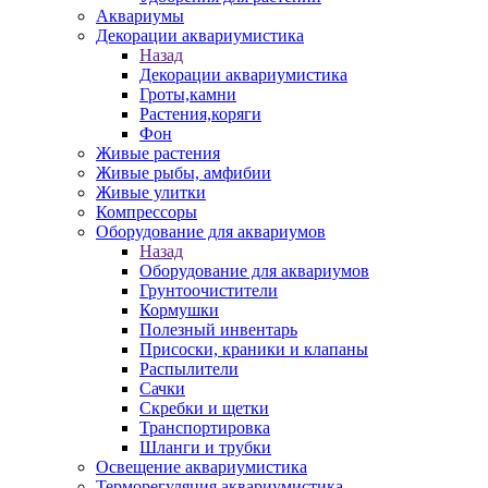
Аквариумы
Декорации аквариумистика
Назад
Декорации аквариумистика
Гроты,камни
Растения,коряги
Фон
Живые растения
Живые рыбы, амфибии
Живые улитки
Компрессоры
Оборудование для аквариумов
Назад
Оборудование для аквариумов
Грунтоочистители
Кормушки
Полезный инвентарь
Присоски, краники и клапаны
Распылители
Сачки
Скребки и щетки
Транспортировка
Шланги и трубки
Освещение аквариумистика
Терморегуляция аквариумистика