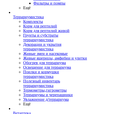
Фильтры и помпы
Ещё
Террариумистика
Комплекты
Корм для рептилий
Корм для рептилий живой
Грунты и субстраты
террариумистика
Декорации и укрытия
террариумистика
Живые змеи и насекомые
Живые ящерицы, амфибии и улитки
Обогрев для террариума
Освещение для террариума
Поилки и кормушки
террариумистика
Полезный инвентарь
террариумистика
Термометры,гигрометры
Террариумы и черепашники
Увлажнение д/террариума
Ещё
Ветаптека