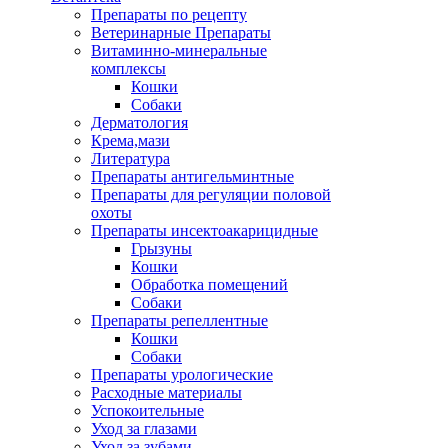
Препараты по рецепту
Ветеринарные Препараты
Витаминно-минеральные
комплексы
Кошки
Собаки
Дерматология
Крема,мази
Литература
Препараты антигельминтные
Препараты для регуляции половой
охоты
Препараты инсектоакарицидные
Грызуны
Кошки
Обработка помещений
Собаки
Препараты репеллентные
Кошки
Собаки
Препараты урологические
Расходные материалы
Успокоительные
Уход за глазами
Уход за зубами