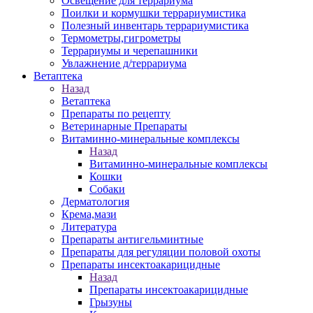
Освещение для террариума
Поилки и кормушки террариумистика
Полезный инвентарь террариумистика
Термометры,гигрометры
Террариумы и черепашники
Увлажнение д/террариума
Ветаптека
Назад
Ветаптека
Препараты по рецепту
Ветеринарные Препараты
Витаминно-минеральные комплексы
Назад
Витаминно-минеральные комплексы
Кошки
Собаки
Дерматология
Крема,мази
Литература
Препараты антигельминтные
Препараты для регуляции половой охоты
Препараты инсектоакарицидные
Назад
Препараты инсектоакарицидные
Грызуны