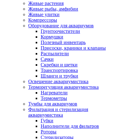
Живые растения
Живые рыбы, амфибии
Живые улитки
Компрессоры
Оборудование для аквариумов
Грунтоочистители
Кормушки
Полезный инвентарь
Присоски, краники и клапаны
Распылители
Сачки
Скребки и щетки
Транспортировка
Шланги и трубки
Освещение аквариумистика
Терморегуляция аквариумистика
Нагреватели
Термометры
Тумбы для аквариумов
Фильтрация и стерилизация
аквариумистика
Губки
Наполнители для фильтров
Роторы
Стерилизаторы