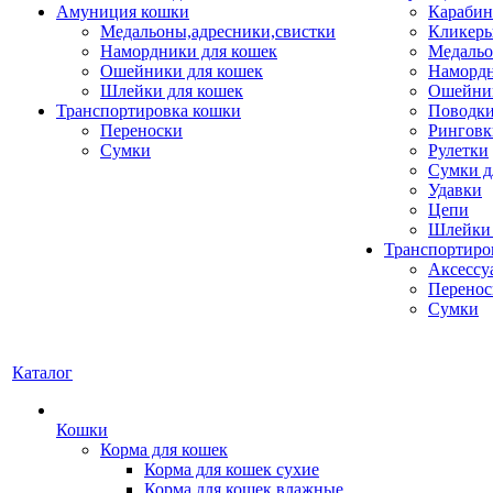
Амуниция кошки
Карабин
Медальоны,адресники,свистки
Кликеры
Намордники для кошек
Медальо
Ошейники для кошек
Наморд
Шлейки для кошек
Ошейник
Транспортировка кошки
Поводки
Переноски
Ринговк
Сумки
Рулетки
Сумки д
Удавки
Цепи
Шлейки 
Транспортиро
Аксессу
Перенос
Сумки
Каталог
Кошки
Корма для кошек
Корма для кошек сухие
Корма для кошек влажные