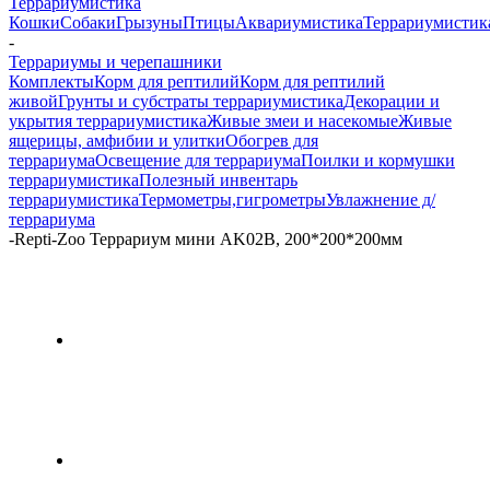
Террариумистика
Кошки
Собаки
Грызуны
Птицы
Аквариумистика
Террариумистик
-
Террариумы и черепашники
Комплекты
Корм для рептилий
Корм для рептилий
живой
Грунты и субстраты террариумистика
Декорации и
укрытия террариумистика
Живые змеи и насекомые
Живые
ящерицы, амфибии и улитки
Обогрев для
террариума
Освещение для террариума
Поилки и кормушки
террариумистика
Полезный инвентарь
террариумистика
Термометры,гигрометры
Увлажнение д/
террариума
-
Repti-Zoo Террариум мини AK02B, 200*200*200мм