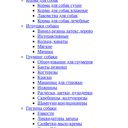
Корма для собак
Корма для собак сухие
Корма для собак влажные
Лакомства для собак
Корма для собак лечебные
Игрушки собаки
Винил,резина,латекс,дерево
Интерактивные
Кольца, канаты
Мягкие
Мячики
Груминг собаки
Оборудование для грумеров
Банты,резинки
Когтерезы
Краски
Машинки для стрижки
Ножницы
Расчески, щетки, пуходерки
Скребницы, колтунорезы
Шампуни,кондиционеры
Гигиена собаки
Емкости
Ликвидаторы запаха
Салфетки,мыло,кремы