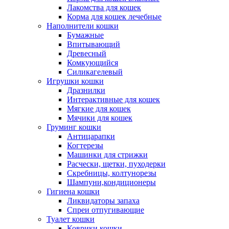
Лакомства для кошек
Корма для кошек лечебные
Наполнители кошки
Бумажные
Впитывающий
Древесный
Комкующийся
Силикагелевый
Игрушки кошки
Дразнилки
Интерактивные для кошек
Мягкие для кошек
Мячики для кошек
Груминг кошки
Антицарапки
Когтерезы
Машинки для стрижки
Расчески, щетки, пуходерки
Скребницы, колтунорезы
Шампуни,кондиционеры
Гигиена кошки
Ликвидаторы запаха
Спреи отпугивающие
Туалет кошки
Коврики кошки