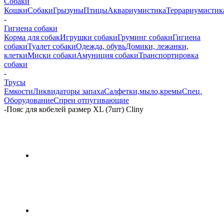
Собаки
Кошки
Собаки
Грызуны
Птицы
Аквариумистика
Террариумистик
-
Гигиена собаки
Корма для собак
Игрушки собаки
Груминг собаки
Гигиена
собаки
Туалет собаки
Одежда, обувь
Домики, лежанки,
клетки
Миски собаки
Амуниция собаки
Транспортировка
собаки
-
Трусы
Емкости
Ликвидаторы запаха
Салфетки,мыло,кремы
Спец.
Оборудование
Спреи отпугивающие
-
Пояс для кобелей размер ХL (7шт) Cliny