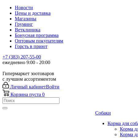
Новости
Цены и доставка
Магазины
Груминг
Ветклиника
Бонусная программа
Оптовым покупателям
Горсть в приют
+7 (383) 207-55-00
ежедневно 9:00 - 20:00
Гипермаркет зоотоваров
с лучшим ассортиментом
Личный кабинет
Войти
Корзина
пуста
0
Собаки
Корма для соб
Корма д
Корма д