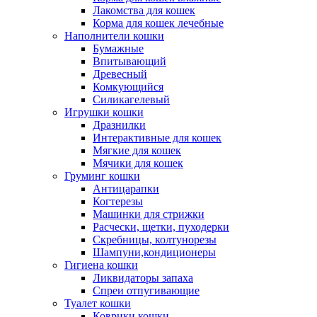
Лакомства для кошек
Корма для кошек лечебные
Наполнители кошки
Бумажные
Впитывающий
Древесный
Комкующийся
Силикагелевый
Игрушки кошки
Дразнилки
Интерактивные для кошек
Мягкие для кошек
Мячики для кошек
Груминг кошки
Антицарапки
Когтерезы
Машинки для стрижки
Расчески, щетки, пуходерки
Скребницы, колтунорезы
Шампуни,кондиционеры
Гигиена кошки
Ликвидаторы запаха
Спреи отпугивающие
Туалет кошки
Коврики кошки