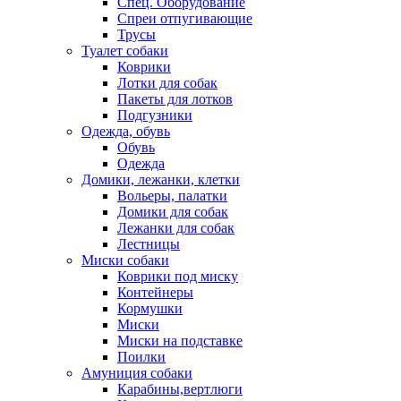
Спец. Оборудование
Спреи отпугивающие
Трусы
Туалет собаки
Коврики
Лотки для собак
Пакеты для лотков
Подгузники
Одежда, обувь
Обувь
Одежда
Домики, лежанки, клетки
Вольеры, палатки
Домики для собак
Лежанки для собак
Лестницы
Миски собаки
Коврики под миску
Контейнеры
Кормушки
Миски
Миски на подставке
Поилки
Амуниция собаки
Карабины,вертлюги