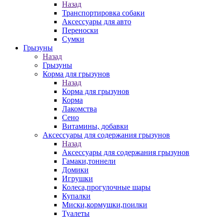
Назад
Транспортировка собаки
Аксессуары для авто
Переноски
Сумки
Грызуны
Назад
Грызуны
Корма для грызунов
Назад
Корма для грызунов
Корма
Лакомства
Сено
Витамины, добавки
Аксессуары для содержания грызунов
Назад
Аксессуары для содержания грызунов
Гамаки,тоннели
Домики
Игрушки
Колеса,прогулочные шары
Купалки
Миски,кормушки,поилки
Туалеты