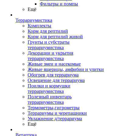
Фильтры и помпы
Ещё
Террариумистика
Комплекты
Корм для рептилий
Корм для рептилий живой
Грунты и субстраты
террариумистика
Декорации и укрытия
террариумистика
Живые змеи и насекомые
Живые ящерицы, амфибии и улитки
Обогрев для террариума
Освещение для террариума
Поилки и кормушки
террариумистика
Полезный инвентарь
террариумистика
Термометры,гигрометры
Террариумы и черепашники
Увлажнение д/террариума
Ещё
Ветаптека