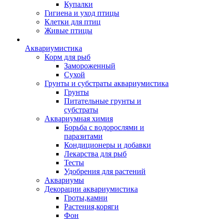
Купалки
Гигиена и уход птицы
Клетки для птиц
Живые птицы
Аквариумистика
Корм для рыб
Замороженный
Сухой
Грунты и субстраты аквариумистика
Грунты
Питательные грунты и
субстраты
Аквариумная химия
Борьба с водорослями и
паразитами
Кондиционеры и добавки
Лекарства для рыб
Тесты
Удобрения для растений
Аквариумы
Декорации аквариумистика
Гроты,камни
Растения,коряги
Фон