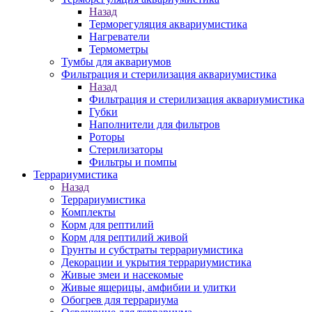
Назад
Терморегуляция аквариумистика
Нагреватели
Термометры
Тумбы для аквариумов
Фильтрация и стерилизация аквариумистика
Назад
Фильтрация и стерилизация аквариумистика
Губки
Наполнители для фильтров
Роторы
Стерилизаторы
Фильтры и помпы
Террариумистика
Назад
Террариумистика
Комплекты
Корм для рептилий
Корм для рептилий живой
Грунты и субстраты террариумистика
Декорации и укрытия террариумистика
Живые змеи и насекомые
Живые ящерицы, амфибии и улитки
Обогрев для террариума