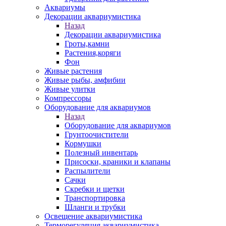
Аквариумы
Декорации аквариумистика
Назад
Декорации аквариумистика
Гроты,камни
Растения,коряги
Фон
Живые растения
Живые рыбы, амфибии
Живые улитки
Компрессоры
Оборудование для аквариумов
Назад
Оборудование для аквариумов
Грунтоочистители
Кормушки
Полезный инвентарь
Присоски, краники и клапаны
Распылители
Сачки
Скребки и щетки
Транспортировка
Шланги и трубки
Освещение аквариумистика
Терморегуляция аквариумистика