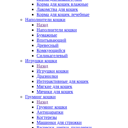
Корма для кошек влажные
Лакомства для кошек
Корма для кошек лечебные
Наполнители кошки
Назад
Наполнители кошки
Бумажные
Впитывающий
Древесный
Комкующийся
Силикагелевый
Игрушки кошки
Назад
Игрушки кошки
Дразнилки
Интерактивные для кошек
Мягкие для кошек
Мячики для кошек
Груминг кошки
Назад
Груминг кошки
Антицарапки
Когтерезы
Машинки для стрижки
Расчески, щетки, пуходерки