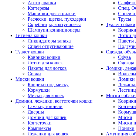
Антицарапки
Салфетк
Когтерезы
Спец. О
Машинки для стрижки
Спреи о
Расчески, щетки, пуходерки
Трусы
Скребницы, колтунорезы
Туалет собаки
Шампуни,кондиционеры
Коврик
Гигиена кошки
Лотки д
Ликвидаторы запаха
Пакеты 
Спреи отпугивающие
Подгузн
Туалет кошки
Одежда, обувь
Коврики кошки
Обувь
Лотки для кошек
Одежда
Пакеты для лотков
Домики, лежа
Совки
Вольеры
Миски кошки
Домики 
Коврики под миску
Лежанки
Кормушки
Лестни
Миски для кошек
Миски собаки
Домики, лежанки, когтеточки кошки
Коврики
Гамаки, тоннели
Контей
Дверцы
Кормуш
Домики для кошек
Миски
Когтеточки
Миски н
Комплексы
Поилки
Лежанки для кошек
Амуниция со