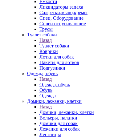
Емкости
Ликвидаторы запаха
Салфетки,мыло,кремы
Спец. Оборудование
Спреи отпугивающие
Трусы
Туалет собаки
Назад
Туалет собаки
Коврики
Лотки для собак
Пакеты для лотков
Подгузники
Одежда, обувь
Назад
Одежда, обувь
Обувь
Одежда
Домики, лежанки, клетки
Назад
Домики, лежанки, клетки
Вольеры, палатки
Домики для собак
Лежанки для собак
Лестницы