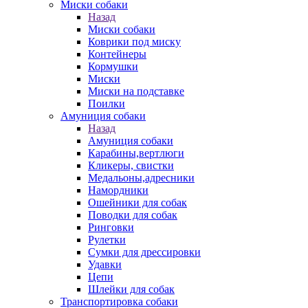
Миски собаки
Назад
Миски собаки
Коврики под миску
Контейнеры
Кормушки
Миски
Миски на подставке
Поилки
Амуниция собаки
Назад
Амуниция собаки
Карабины,вертлюги
Кликеры, свистки
Медальоны,адресники
Намордники
Ошейники для собак
Поводки для собак
Ринговки
Рулетки
Сумки для дрессировки
Удавки
Цепи
Шлейки для собак
Транспортировка собаки