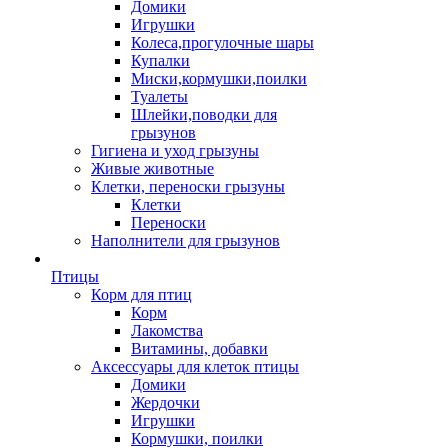
Домики
Игрушки
Колеса,прогулочные шары
Купалки
Миски,кормушки,поилки
Туалеты
Шлейки,поводки для
грызунов
Гигиена и уход грызуны
Живые животные
Клетки, переноски грызуны
Клетки
Переноски
Наполнители для грызунов
Птицы
Корм для птиц
Корм
Лакомства
Витамины, добавки
Аксессуары для клеток птицы
Домики
Жердочки
Игрушки
Кормушки, поилки