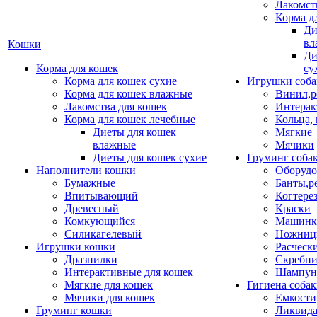
Лакомст
Корма д
Ди
вл
Кошки
Ди
Корма для кошек
су
Корма для кошек сухие
Игрушки соба
Корма для кошек влажные
Винил,р
Лакомства для кошек
Интерак
Корма для кошек лечебные
Кольца,
Диеты для кошек
Мягкие
влажные
Мячики
Диеты для кошек сухие
Груминг соба
Наполнители кошки
Оборудо
Бумажные
Банты,р
Впитывающий
Когтере
Древесный
Краски
Комкующийся
Машинки
Силикагелевый
Ножни
Игрушки кошки
Расческ
Дразнилки
Скребни
Интерактивные для кошек
Шампун
Мягкие для кошек
Гигиена соба
Мячики для кошек
Емкости
Груминг кошки
Ликвида