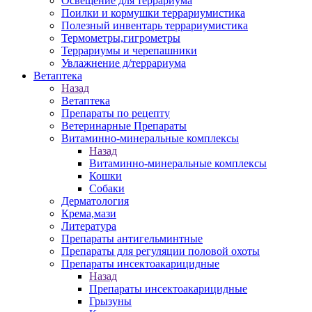
Освещение для террариума
Поилки и кормушки террариумистика
Полезный инвентарь террариумистика
Термометры,гигрометры
Террариумы и черепашники
Увлажнение д/террариума
Ветаптека
Назад
Ветаптека
Препараты по рецепту
Ветеринарные Препараты
Витаминно-минеральные комплексы
Назад
Витаминно-минеральные комплексы
Кошки
Собаки
Дерматология
Крема,мази
Литература
Препараты антигельминтные
Препараты для регуляции половой охоты
Препараты инсектоакарицидные
Назад
Препараты инсектоакарицидные
Грызуны