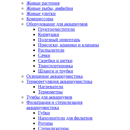
Живые растения
Живые рыбы, амфибии
Живые улитки
Компрессоры
Оборудование для аквариумов
Грунтоочистители
Кормушки
Полезный инвентарь
Присоски, краники и клапаны
Распылители
Сачки
Скребки и щетки
Транспортировка
Шланги и трубки
Освещение аквариумистика
Терморегуляция аквариумистика
Нагреватели
Термометры
Тумбы для аквариумов
Фильтрация и стерилизация
аквариумистика
Губки
Наполнители для фильтров
Роторы
Стерилизаторы