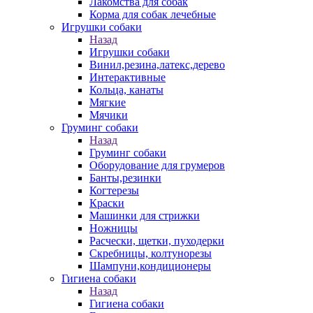
Лакомства для собак
Корма для собак лечебные
Игрушки собаки
Назад
Игрушки собаки
Винил,резина,латекс,дерево
Интерактивные
Кольца, канаты
Мягкие
Мячики
Груминг собаки
Назад
Груминг собаки
Оборудование для грумеров
Банты,резинки
Когтерезы
Краски
Машинки для стрижки
Ножницы
Расчески, щетки, пуходерки
Скребницы, колтунорезы
Шампуни,кондиционеры
Гигиена собаки
Назад
Гигиена собаки