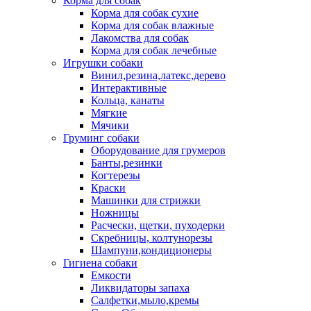
Корма для собак
Корма для собак сухие
Корма для собак влажные
Лакомства для собак
Корма для собак лечебные
Игрушки собаки
Винил,резина,латекс,дерево
Интерактивные
Кольца, канаты
Мягкие
Мячики
Груминг собаки
Оборудование для грумеров
Банты,резинки
Когтерезы
Краски
Машинки для стрижки
Ножницы
Расчески, щетки, пуходерки
Скребницы, колтунорезы
Шампуни,кондиционеры
Гигиена собаки
Емкости
Ликвидаторы запаха
Салфетки,мыло,кремы