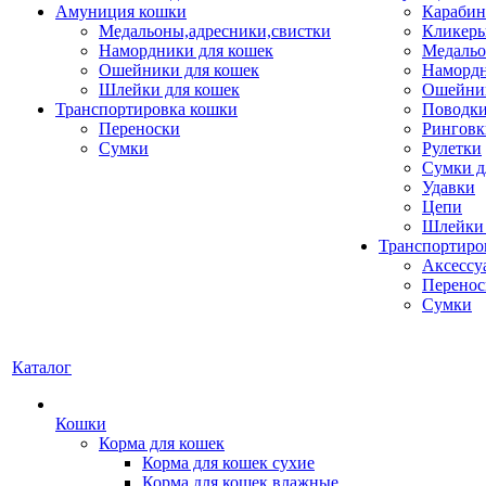
Амуниция кошки
Карабин
Медальоны,адресники,свистки
Кликеры
Намордники для кошек
Медальо
Ошейники для кошек
Наморд
Шлейки для кошек
Ошейник
Транспортировка кошки
Поводки
Переноски
Ринговк
Сумки
Рулетки
Сумки д
Удавки
Цепи
Шлейки 
Транспортиро
Аксессу
Перенос
Сумки
Каталог
Кошки
Корма для кошек
Корма для кошек сухие
Корма для кошек влажные