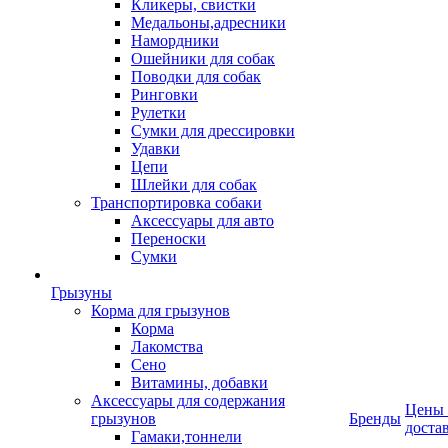
Кликеры, свистки
Медальоны,адресники
Намордники
Ошейники для собак
Поводки для собак
Ринговки
Рулетки
Сумки для дрессировки
Удавки
Цепи
Шлейки для собак
Транспортировка собаки
Аксессуары для авто
Переноски
Сумки
Грызуны
Корма для грызунов
Корма
Лакомства
Сено
Витамины, добавки
Аксессуары для содержания
Цены
грызунов
Бренды
доста
Гамаки,тоннели