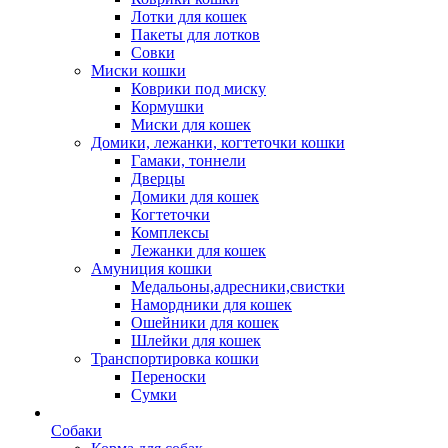
Лотки для кошек
Пакеты для лотков
Совки
Миски кошки
Коврики под миску
Кормушки
Миски для кошек
Домики, лежанки, когтеточки кошки
Гамаки, тоннели
Дверцы
Домики для кошек
Когтеточки
Комплексы
Лежанки для кошек
Амуниция кошки
Медальоны,адресники,свистки
Намордники для кошек
Ошейники для кошек
Шлейки для кошек
Транспортировка кошки
Переноски
Сумки
Собаки