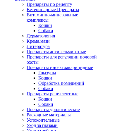
Препараты по рецепту
Ветеринарные Препараты
Витаминно-минеральные
комплексы
Кошки
Собаки
Дерматология
Крема,мази
Литература
Препараты антигельминтные
Препараты для регуляции половой
охоты
Препараты инсектоакарицидные
Грызуны
Кошки
Обработка помещений
Собаки
Препараты репеллентные
Кошки
Собаки
Препараты урологические
Расходные материалы
Успокоительные
Уход за глазами
Уход за зубами