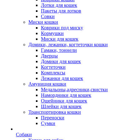
Лотки для кошек
Пакеты для лотков
Совки
Миски кошки
Коврики под миску
Кормушки
Миски для кошек
Домики, лежанки, когтеточки кошки
Гамаки, тоннели
Дверцы
Домики для кошек
Когтеточки
Комплексы
Лежанки для кошек
Амуниция кошки
Медальоны,адресники,свистки
Намордники для кошек
Ошейники для кошек
Шлейки для кошек
Транспортировка кошки
Переноски
Сумки
Собаки