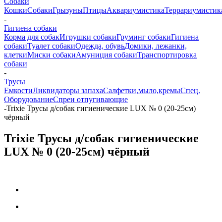
Собаки
Кошки
Собаки
Грызуны
Птицы
Аквариумистика
Террариумистик
-
Гигиена собаки
Корма для собак
Игрушки собаки
Груминг собаки
Гигиена
собаки
Туалет собаки
Одежда, обувь
Домики, лежанки,
клетки
Миски собаки
Амуниция собаки
Транспортировка
собаки
-
Трусы
Емкости
Ликвидаторы запаха
Салфетки,мыло,кремы
Спец.
Оборудование
Спреи отпугивающие
-
Trixie Трусы д/собак гигиенические LUX № 0 (20-25см)
чёрный
Trixie Трусы д/собак гигиенические
LUX № 0 (20-25см) чёрный