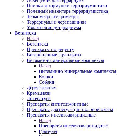
Освещение для террариума
Поилки и кормушки террариумистика
Полезный инвентарь террариумистика
Термометры,гигрометры
Террариумы и черепашники
Увлажнение д/террариума
Ветаптека
Назад
Ветаптека
Препараты по рецепту
Ветеринарные Препараты
Витаминно-минеральные комплексы
Назад
Витаминно-минеральные комплексы
Кошки
Собаки
Дерматология
Крема,мази
Литература
Препараты антигельминтные
Препараты для регуляции половой охоты
Препараты инсектоакарицидные
Назад
Препараты инсектоакарицидные
Грызуны