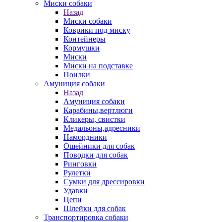
Миски собаки
Назад
Миски собаки
Коврики под миску
Контейнеры
Кормушки
Миски
Миски на подставке
Поилки
Амуниция собаки
Назад
Амуниция собаки
Карабины,вертлюги
Кликеры, свистки
Медальоны,адресники
Намордники
Ошейники для собак
Поводки для собак
Ринговки
Рулетки
Сумки для дрессировки
Удавки
Цепи
Шлейки для собак
Транспортировка собаки