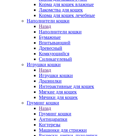
Корма для кошек влажные
Лакомства для кошек
Корма для кошек лечебные
Наполнители кошки
Назад
Наполнители кошки
Бумажные
Впитывающий
Древесный
Комкующийся
Силикагелевый
Игрушки кошки
Назад
Игрушки кошки
Дразнилки
Интерактивные для кошек
Мягкие для кошек
Мячики для кошек
Груминг кошки
Назад
Груминг кошки
Антицарапки
Когтерезы
Машинки для стрижки
Расчески, щетки, пуходерки