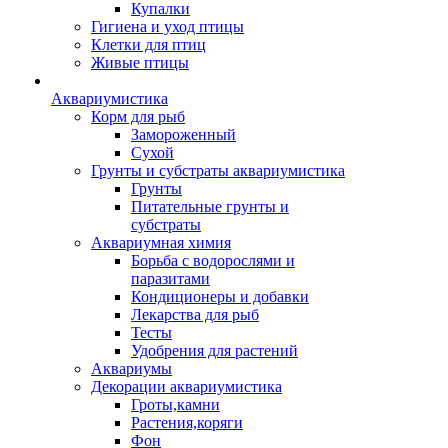
Купалки
Гигиена и уход птицы
Клетки для птиц
Живые птицы
Аквариумистика
Корм для рыб
Замороженный
Сухой
Грунты и субстраты аквариумистика
Грунты
Питательные грунты и
субстраты
Аквариумная химия
Борьба с водорослями и
паразитами
Кондиционеры и добавки
Лекарства для рыб
Тесты
Удобрения для растений
Аквариумы
Декорации аквариумистика
Гроты,камни
Растения,коряги
Фон