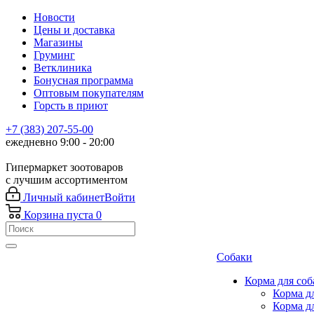
Новости
Цены и доставка
Магазины
Груминг
Ветклиника
Бонусная программа
Оптовым покупателям
Горсть в приют
+7 (383) 207-55-00
ежедневно 9:00 - 20:00
Гипермаркет зоотоваров
с лучшим ассортиментом
Личный кабинет
Войти
Корзина
пуста
0
Собаки
Корма для соб
Корма д
Корма д