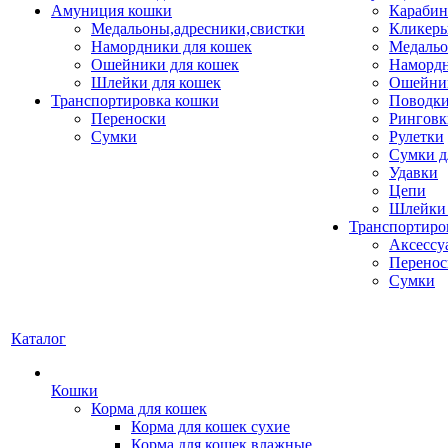
Амуниция кошки
Карабин
Медальоны,адресники,свистки
Кликеры
Намордники для кошек
Медальо
Ошейники для кошек
Наморд
Шлейки для кошек
Ошейник
Транспортировка кошки
Поводки
Переноски
Ринговк
Сумки
Рулетки
Сумки д
Удавки
Цепи
Шлейки 
Транспортиро
Аксессу
Перенос
Сумки
Каталог
Кошки
Корма для кошек
Корма для кошек сухие
Корма для кошек влажные