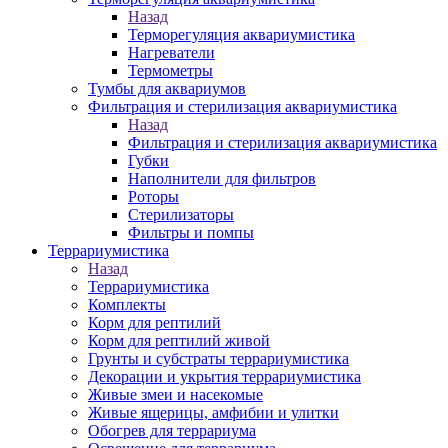
Назад
Терморегуляция аквариумистика
Нагреватели
Термометры
Тумбы для аквариумов
Фильтрация и стерилизация аквариумистика
Назад
Фильтрация и стерилизация аквариумистика
Губки
Наполнители для фильтров
Роторы
Стерилизаторы
Фильтры и помпы
Террариумистика
Назад
Террариумистика
Комплекты
Корм для рептилий
Корм для рептилий живой
Грунты и субстраты террариумистика
Декорации и укрытия террариумистика
Живые змеи и насекомые
Живые ящерицы, амфибии и улитки
Обогрев для террариума