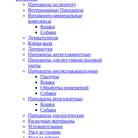
Препараты по рецепту
Ветеринарные Препараты
Витаминно-минеральные
комплексы
Кошки
Собаки
Дерматология
Крема,мази
Литература
Препараты антигельминтные
Препараты для регуляции половой
охоты
Препараты инсектоакарицидные
Грызуны
Кошки
Обработка помещений
Собаки
Препараты репеллентные
Кошки
Собаки
Препараты урологические
Расходные материалы
Успокоительные
Уход за глазами
Уход за зубами