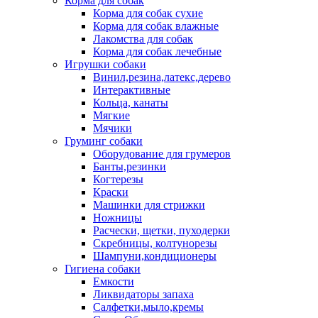
Корма для собак
Корма для собак сухие
Корма для собак влажные
Лакомства для собак
Корма для собак лечебные
Игрушки собаки
Винил,резина,латекс,дерево
Интерактивные
Кольца, канаты
Мягкие
Мячики
Груминг собаки
Оборудование для грумеров
Банты,резинки
Когтерезы
Краски
Машинки для стрижки
Ножницы
Расчески, щетки, пуходерки
Скребницы, колтунорезы
Шампуни,кондиционеры
Гигиена собаки
Емкости
Ликвидаторы запаха
Салфетки,мыло,кремы