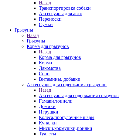
Назад
Транспортировка собаки
Аксессуары для авто
Переноски
Сумки
Грызуны
Назад
Грызуны
Корма для грызунов
Назад
Корма для грызунов
Корма
Лакомства
Сено
Витамины, добавки
Аксессуары для содержания грызунов
Назад
Аксессуары для содержания грызунов
Гамаки,тоннели
Домики
Игрушки
Колеса,прогулочные шары
Купалки
Миски,кормушки,поилки
Туалеты