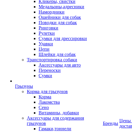
Кликеры, свистки
Медальоны,адресники
Намордники
Ошейники для собак
Поводки для собак
Ринговки
Рулетки
Сумки для дрессировки
Удавки
Цепи
Шлейки для собак
Транспортировка собаки
Аксессуары для авто
Переноски
Сумки
Грызуны
Корма для грызунов
Корма
Лакомства
Сено
Витамины, добавки
Аксессуары для содержания
Цены
грызунов
Бренды
доста
Гамаки,тоннели