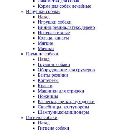
Лакомства для собак
Корма для собак лечебные
Игрушки собаки
Назад
Игрушки собаки
Винил,резина,латекс,дерево
Интерактивные
Кольца, канаты
Мягкие
Мячики
Груминг собаки
Назад
Груминг собаки
Оборудование для грумеров
Банты,резинки
Когтерезы
Краски
Машинки для стрижки
Ножницы
Расчески, щетки, пуходерки
Скребницы, колтунорезы
Шампуни,кондиционеры
Гигиена собаки
Назад
Гигиена собаки