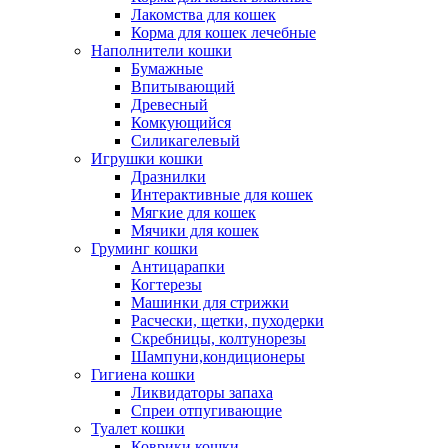
Лакомства для кошек
Корма для кошек лечебные
Наполнители кошки
Бумажные
Впитывающий
Древесный
Комкующийся
Силикагелевый
Игрушки кошки
Дразнилки
Интерактивные для кошек
Мягкие для кошек
Мячики для кошек
Груминг кошки
Антицарапки
Когтерезы
Машинки для стрижки
Расчески, щетки, пуходерки
Скребницы, колтунорезы
Шампуни,кондиционеры
Гигиена кошки
Ликвидаторы запаха
Спреи отпугивающие
Туалет кошки
Коврики кошки