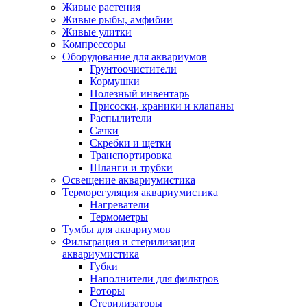
Живые растения
Живые рыбы, амфибии
Живые улитки
Компрессоры
Оборудование для аквариумов
Грунтоочистители
Кормушки
Полезный инвентарь
Присоски, краники и клапаны
Распылители
Сачки
Скребки и щетки
Транспортировка
Шланги и трубки
Освещение аквариумистика
Терморегуляция аквариумистика
Нагреватели
Термометры
Тумбы для аквариумов
Фильтрация и стерилизация
аквариумистика
Губки
Наполнители для фильтров
Роторы
Стерилизаторы