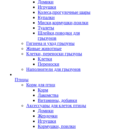
Домики
Игрушки
Колеса,прогулочные шары
Купалки
Миски,кормушки,поилки
Туалеты
Шлейки,поводки для
грызунов
Гигиена и уход грызуны
Живые животные
Клетки, переноски грызуны
Клетки
Переноски
Наполнители для грызунов
Птицы
Корм для птиц
Корм
Лакомства
Витамины, добавки
Аксессуары для клеток птицы
Домики
Жердочки
Игрушки
Кормушки, поилки