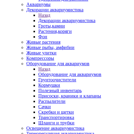
Аквариумы
Декорации аквариумистика
Назад
Декорации аквариумистика
Гроты,камни
Растения,коряги
Фон
Живые растения
Живые рыбы, амфибии
Живые улитки
Компрессоры
Оборудование для аквариумов
Назад
Оборудование для аквариумов
Грунтоочистители
Кормушки
Полезный инвентарь
Присоски, краники и клапаны
Распылители
Сачки
Скребки и щетки
Транспортировка
Шланги и трубки
Освещение аквариумистика
Терморегуляция аквариумистика