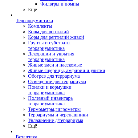
Фильтры и помпы
Ещё
Террариумистика
Комплекты
Корм для рептилий
Корм для рептилий живой
Грунты и субстраты
террариумистика
Декорации и укрытия
террариумистика
Живые змеи и насекомые
Живые ящерицы, амфибии и улитки
Обогрев для террариума
Освещение для террариума
Поилки и кормушки
террариумистика
Полезный инвентарь
террариумистика
Термометры,гигрометры
Террариумы и черепашники
Увлажнение д/террариума
Ещё
Ветаптека