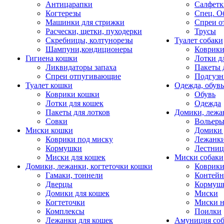
Антицарапки
Салфетк
Когтерезы
Спец. О
Машинки для стрижки
Спреи о
Расчески, щетки, пуходерки
Трусы
Скребницы, колтунорезы
Туалет собаки
Шампуни,кондиционеры
Коврик
Гигиена кошки
Лотки д
Ликвидаторы запаха
Пакеты 
Спреи отпугивающие
Подгузн
Туалет кошки
Одежда, обувь
Коврики кошки
Обувь
Лотки для кошек
Одежда
Пакеты для лотков
Домики, лежа
Совки
Вольеры
Миски кошки
Домики 
Коврики под миску
Лежанки
Кормушки
Лестни
Миски для кошек
Миски собаки
Домики, лежанки, когтеточки кошки
Коврики
Гамаки, тоннели
Контей
Дверцы
Кормуш
Домики для кошек
Миски
Когтеточки
Миски н
Комплексы
Поилки
Лежанки для кошек
Амуниция со