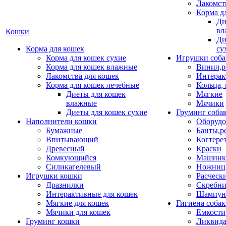
Лакомст
Корма д
Ди
вл
Кошки
Ди
Корма для кошек
су
Корма для кошек сухие
Игрушки соба
Корма для кошек влажные
Винил,р
Лакомства для кошек
Интерак
Корма для кошек лечебные
Кольца,
Диеты для кошек
Мягкие
влажные
Мячики
Диеты для кошек сухие
Груминг соба
Наполнители кошки
Оборудо
Бумажные
Банты,р
Впитывающий
Когтере
Древесный
Краски
Комкующийся
Машинки
Силикагелевый
Ножни
Игрушки кошки
Расческ
Дразнилки
Скребни
Интерактивные для кошек
Шампун
Мягкие для кошек
Гигиена соба
Мячики для кошек
Емкости
Груминг кошки
Ликвида