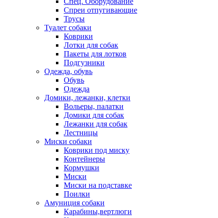
Спец. Оборудование
Спреи отпугивающие
Трусы
Туалет собаки
Коврики
Лотки для собак
Пакеты для лотков
Подгузники
Одежда, обувь
Обувь
Одежда
Домики, лежанки, клетки
Вольеры, палатки
Домики для собак
Лежанки для собак
Лестницы
Миски собаки
Коврики под миску
Контейнеры
Кормушки
Миски
Миски на подставке
Поилки
Амуниция собаки
Карабины,вертлюги