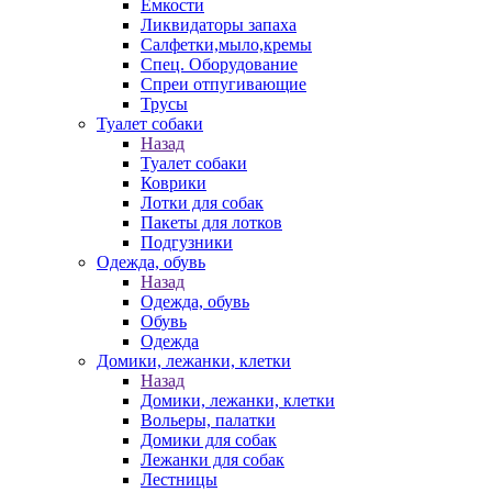
Емкости
Ликвидаторы запаха
Салфетки,мыло,кремы
Спец. Оборудование
Спреи отпугивающие
Трусы
Туалет собаки
Назад
Туалет собаки
Коврики
Лотки для собак
Пакеты для лотков
Подгузники
Одежда, обувь
Назад
Одежда, обувь
Обувь
Одежда
Домики, лежанки, клетки
Назад
Домики, лежанки, клетки
Вольеры, палатки
Домики для собак
Лежанки для собак
Лестницы