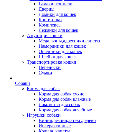
Гамаки, тоннели
Дверцы
Домики для кошек
Когтеточки
Комплексы
Лежанки для кошек
Амуниция кошки
Медальоны,адресники,свистки
Намордники для кошек
Ошейники для кошек
Шлейки для кошек
Транспортировка кошки
Переноски
Сумки
Собаки
Корма для собак
Корма для собак сухие
Корма для собак влажные
Лакомства для собак
Корма для собак лечебные
Игрушки собаки
Винил,резина,латекс,дерево
Интерактивные
Кольца, канаты