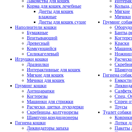
Лакомства для кошек
Интерак
Корма для кошек лечебные
Кольца,
Диеты для кошек
Мягкие
влажные
Мячики
Диеты для кошек сухие
Груминг соба
Наполнители кошки
Оборудо
Бумажные
Банты,р
Впитывающий
Когтере
Древесный
Краски
Комкующийся
Машинки
Силикагелевый
Ножни
Игрушки кошки
Расческ
Дразнилки
Скребни
Интерактивные для кошек
Шампун
Мягкие для кошек
Гигиена соба
Мячики для кошек
Емкости
Груминг кошки
Ликвида
Антицарапки
Салфетк
Когтерезы
Спец. О
Машинки для стрижки
Спреи о
Расчески, щетки, пуходерки
Трусы
Скребницы, колтунорезы
Туалет собаки
Шампуни,кондиционеры
Коврик
Гигиена кошки
Лотки д
Ликвидаторы запаха
Пакеты 