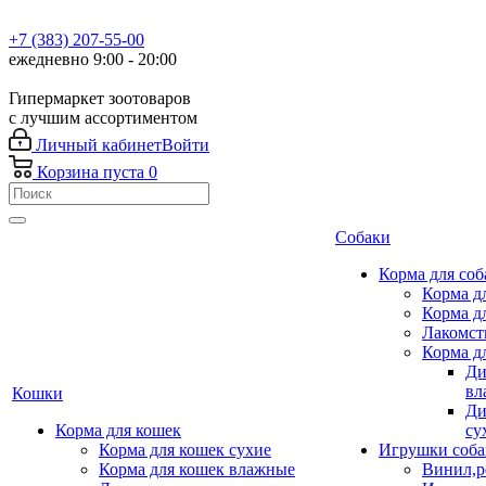
+7 (383) 207-55-00
ежедневно 9:00 - 20:00
Гипермаркет зоотоваров
с лучшим ассортиментом
Личный кабинет
Войти
Корзина
пуста
0
Собаки
Корма для соб
Корма д
Корма д
Лакомст
Корма д
Ди
вл
Кошки
Ди
Корма для кошек
су
Корма для кошек сухие
Игрушки соба
Корма для кошек влажные
Винил,р