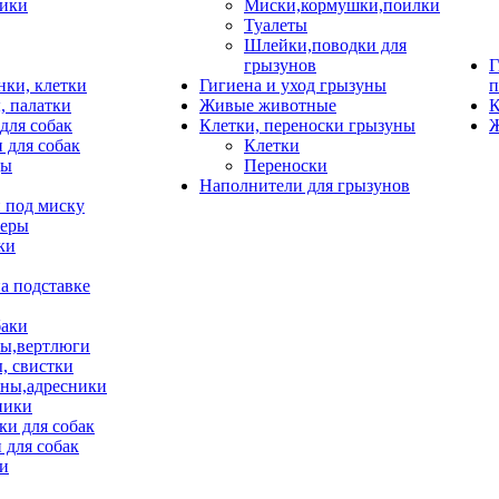
ики
Миски,кормушки,поилки
Туалеты
Шлейки,поводки для
грызунов
Г
нки, клетки
Гигиена и уход грызуны
п
, палатки
Живые животные
К
для собак
Клетки, переноски грызуны
Ж
 для собак
Клетки
цы
Переноски
Наполнители для грызунов
 под миску
неры
ки
а подставке
баки
ы,вертлюги
, свистки
ны,адресники
ники
и для собак
 для собак
и