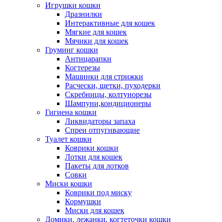
Игрушки кошки
Дразнилки
Интерактивные для кошек
Мягкие для кошек
Мячики для кошек
Груминг кошки
Антицарапки
Когтерезы
Машинки для стрижки
Расчески, щетки, пуходерки
Скребницы, колтунорезы
Шампуни,кондиционеры
Гигиена кошки
Ликвидаторы запаха
Спреи отпугивающие
Туалет кошки
Коврики кошки
Лотки для кошек
Пакеты для лотков
Совки
Миски кошки
Коврики под миску
Кормушки
Миски для кошек
Домики, лежанки, когтеточки кошки