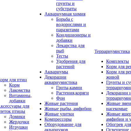
грунты и
субстраты
Аквариумная химия
Борьба с
водорослями и
паразитами
Кондиционеры и
добавки
Лекарства для
рыб
Террариумистика
Тесты
Удобрения для
Комплекты
растений
Корм для р
Аквариумы
Корм для р
Декорации
живой
орм для птиц
аквариумистика
Грунты и су
Корм
Гроты,камни
террариуми
Лакомства
Растения,коряги
Декорации 
Витамины,
Фон
террариуми
добавки
Живые растения
Живые змеи
ксессуары для
Живые рыбы, амфибии
насекомые
леток птицы
Живые улитки
Живые яще
Домики
Компрессоры
амфибии и 
Жердочки
Оборудование для
Обогрев для
Игрушки
аквариумов
Освещение 