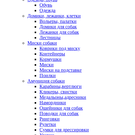
Обувь
Одежда
Домики, лежанки, клетки
Вольеры, палатки
Домики для собак
Лежанки для собак
Лестницы
Миски собаки
Коврики под миску
Контейнеры
Кормушки
Миски
Миски на подставке
Поилки
Амуниция собаки
Карабины,вертлюги
Кликеры, свистки
Медальоны,адресники
Намордники
Ошейники для собак
Поводки для собак
Ринговки
Рулетки
Сумки для дрессировки