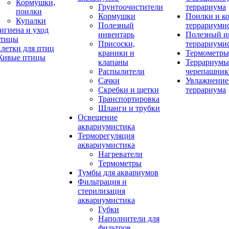
Кормушки,
Грунтоочистители
террариума
поилки
Кормушки
Поилки и к
Купалки
Полезный
террариуми
игиена и уход
инвентарь
Полезный и
тицы
Присоски,
террариуми
летки для птиц
краники и
Термометры
ивые птицы
клапаны
Террариумы
Распылители
черепашник
Сачки
Увлажнение 
Скребки и щетки
террариума
Транспортировка
Шланги и трубки
Освещение
аквариумистика
Терморегуляция
аквариумистика
Нагреватели
Термометры
Тумбы для аквариумов
Фильтрация и
стерилизация
аквариумистика
Губки
Наполнители для
фильтров