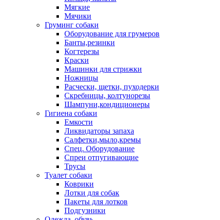
Мягкие
Мячики
Груминг собаки
Оборудование для грумеров
Банты,резинки
Когтерезы
Краски
Машинки для стрижки
Ножницы
Расчески, щетки, пуходерки
Скребницы, колтунорезы
Шампуни,кондиционеры
Гигиена собаки
Емкости
Ликвидаторы запаха
Салфетки,мыло,кремы
Спец. Оборудование
Спреи отпугивающие
Трусы
Туалет собаки
Коврики
Лотки для собак
Пакеты для лотков
Подгузники
Одежда, обувь