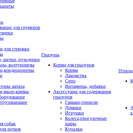
тивные
 канаты
ки
вание для грумеров
езинки
зы
 для стрижки
цы
Грызуны
и, щетки, пуходерки
цы, колтунорезы
Корма для грызунов
и,кондиционеры
Корма
Птицы
ки
Лакомства
Сено
К
торы запаха
Витамины, добавки
и,мыло,кремы
Аксессуары для содержания
борудование
грызунов
тпугивающие
Гамаки,тоннели
Домики
А
Игрушки
к
и
Колеса,прогулочные
ля собак
шары
для лотков
Купалки