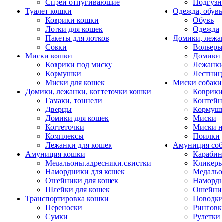
Спреи отпугивающие
Подгузн
Туалет кошки
Одежда, обувь
Коврики кошки
Обувь
Лотки для кошек
Одежда
Пакеты для лотков
Домики, лежа
Совки
Вольеры
Миски кошки
Домики 
Коврики под миску
Лежанки
Кормушки
Лестни
Миски для кошек
Миски собаки
Домики, лежанки, когтеточки кошки
Коврики
Гамаки, тоннели
Контей
Дверцы
Кормуш
Домики для кошек
Миски
Когтеточки
Миски н
Комплексы
Поилки
Лежанки для кошек
Амуниция со
Амуниция кошки
Карабин
Медальоны,адресники,свистки
Кликеры
Намордники для кошек
Медальо
Ошейники для кошек
Наморд
Шлейки для кошек
Ошейник
Транспортировка кошки
Поводки
Переноски
Ринговк
Сумки
Рулетки