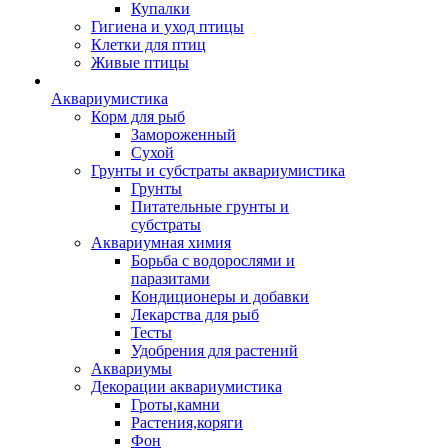
Купалки
Гигиена и уход птицы
Клетки для птиц
Живые птицы
Аквариумистика
Корм для рыб
Замороженный
Сухой
Грунты и субстраты аквариумистика
Грунты
Питательные грунты и
субстраты
Аквариумная химия
Борьба с водорослями и
паразитами
Кондиционеры и добавки
Лекарства для рыб
Тесты
Удобрения для растений
Аквариумы
Декорации аквариумистика
Гроты,камни
Растения,коряги
Фон