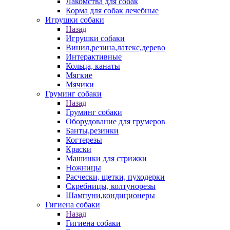
Лакомства для собак
Корма для собак лечебные
Игрушки собаки
Назад
Игрушки собаки
Винил,резина,латекс,дерево
Интерактивные
Кольца, канаты
Мягкие
Мячики
Груминг собаки
Назад
Груминг собаки
Оборудование для грумеров
Банты,резинки
Когтерезы
Краски
Машинки для стрижки
Ножницы
Расчески, щетки, пуходерки
Скребницы, колтунорезы
Шампуни,кондиционеры
Гигиена собаки
Назад
Гигиена собаки