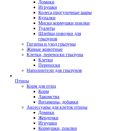
Домики
Игрушки
Колеса,прогулочные шары
Купалки
Миски,кормушки,поилки
Туалеты
Шлейки,поводки для
грызунов
Гигиена и уход грызуны
Живые животные
Клетки, переноски грызуны
Клетки
Переноски
Наполнители для грызунов
Птицы
Корм для птиц
Корм
Лакомства
Витамины, добавки
Аксессуары для клеток птицы
Домики
Жердочки
Игрушки
Кормушки, поилки