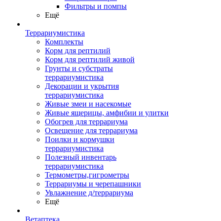
Фильтры и помпы
Ещё
Террариумистика
Комплекты
Корм для рептилий
Корм для рептилий живой
Грунты и субстраты
террариумистика
Декорации и укрытия
террариумистика
Живые змеи и насекомые
Живые ящерицы, амфибии и улитки
Обогрев для террариума
Освещение для террариума
Поилки и кормушки
террариумистика
Полезный инвентарь
террариумистика
Термометры,гигрометры
Террариумы и черепашники
Увлажнение д/террариума
Ещё
Ветаптека