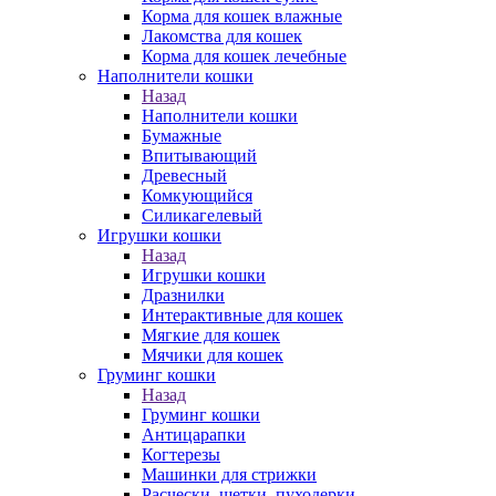
Корма для кошек влажные
Лакомства для кошек
Корма для кошек лечебные
Наполнители кошки
Назад
Наполнители кошки
Бумажные
Впитывающий
Древесный
Комкующийся
Силикагелевый
Игрушки кошки
Назад
Игрушки кошки
Дразнилки
Интерактивные для кошек
Мягкие для кошек
Мячики для кошек
Груминг кошки
Назад
Груминг кошки
Антицарапки
Когтерезы
Машинки для стрижки
Расчески, щетки, пуходерки