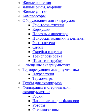
Живые растения
Живые рыбы, амфибии
Живые улитки
Компрессоры
Оборудование для аквариумов
Грунтоочистители
Кормушки
Полезный инвентарь
Присоски, краники и клапаны
Распылители
Сачки
Скребки и щетки
Транспортировка
Шланги и трубки
Освещение аквариумистика
Терморегуляция аквариумистика
Нагреватели
Термометры
Тумбы для аквариумов
Фильтрация и стерилизация
аквариумистика
Губки
Наполнители для фильтров
Роторы
Стерилизаторы