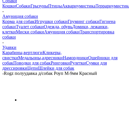
Собаки
Кошки
Собаки
Грызуны
Птицы
Аквариумистика
Террариумистик
-
Амуниция собаки
Корма для собак
Игрушки собаки
Груминг собаки
Гигиена
собаки
Туалет собаки
Одежда, обувь
Домики, лежанки,
клетки
Миски собаки
Амуниция собаки
Транспортировка
собаки
-
Удавки
Карабины,вертлюги
Кликеры,
свистки
Медальоны,адресники
Намордники
Ошейники для
собак
Поводки для собак
Ринговки
Рулетки
Сумки для
дрессировки
Цепи
Шлейки для собак
-
Rogz полуудавка д/собак Роуп M-9мм Красный