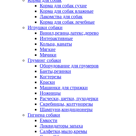
Корма для собак
Корма для собак сухие
Корма для собак влажные
Лакомства для собак
Корма для собак лечебные
Игрушки собаки
Винил,резина,латекс,дерево
Интерактивные
Кольца, канаты
Мягкие
Мячики
Груминг собаки
Оборудование для грумеров
Банты,резинки
Когтерезы
Краски
Машинки для стрижки
Ножницы
Расчески, щетки, пуходерки
Скребницы, колтунорезы
Шампуни,кондиционеры
Гигиена собаки
Емкости
Ликвидаторы запаха
Салфетки,мыло,кремы