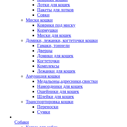
Лотки для кошек
Пакеты для лотков
Совки
Миски кошки
Коврики под миску
Кормушки
Миски для кошек
Домики, лежанки, когтеточки кошки
Гамаки, тоннели
Дверцы
Домики для кошек
Когтеточки
Комплексы
Лежанки для кошек
Амуниция кошки
Медальоны,адресники,свистки
Намордники для кошек
Ошейники для кошек
Шлейки для кошек
Транспортировка кошки
Переноски
Сумки
Собаки