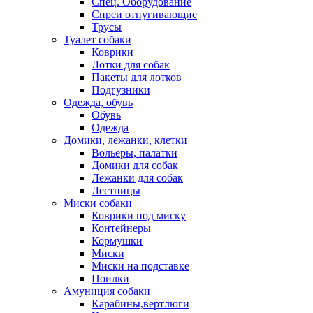
Спец. Оборудование
Спреи отпугивающие
Трусы
Туалет собаки
Коврики
Лотки для собак
Пакеты для лотков
Подгузники
Одежда, обувь
Обувь
Одежда
Домики, лежанки, клетки
Вольеры, палатки
Домики для собак
Лежанки для собак
Лестницы
Миски собаки
Коврики под миску
Контейнеры
Кормушки
Миски
Миски на подставке
Поилки
Амуниция собаки
Карабины,вертлюги