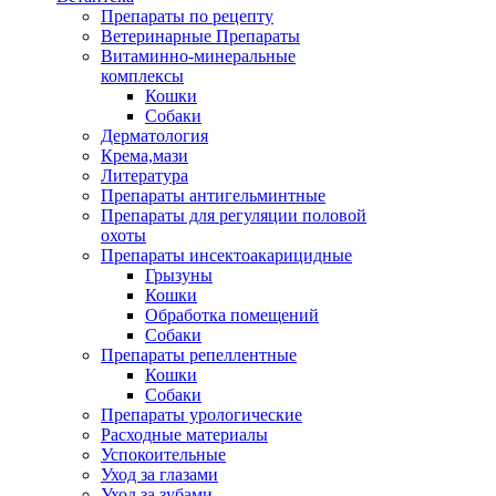
Препараты по рецепту
Ветеринарные Препараты
Витаминно-минеральные
комплексы
Кошки
Собаки
Дерматология
Крема,мази
Литература
Препараты антигельминтные
Препараты для регуляции половой
охоты
Препараты инсектоакарицидные
Грызуны
Кошки
Обработка помещений
Собаки
Препараты репеллентные
Кошки
Собаки
Препараты урологические
Расходные материалы
Успокоительные
Уход за глазами
Уход за зубами