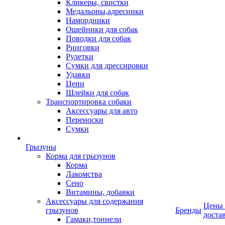
Кликеры, свистки
Медальоны,адресники
Намордники
Ошейники для собак
Поводки для собак
Ринговки
Рулетки
Сумки для дрессировки
Удавки
Цепи
Шлейки для собак
Транспортировка собаки
Аксессуары для авто
Переноски
Сумки
Грызуны
Корма для грызунов
Корма
Лакомства
Сено
Витамины, добавки
Аксессуары для содержания
Цены
грызунов
Бренды
доста
Гамаки,тоннели