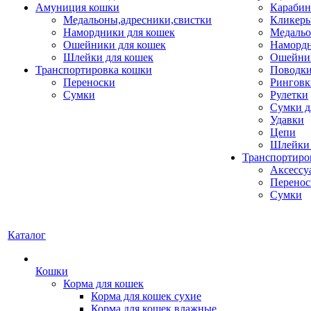
Амуниция кошки
Карабин
Медальоны,адресники,свистки
Кликеры
Намордники для кошек
Медальо
Ошейники для кошек
Наморд
Шлейки для кошек
Ошейник
Транспортировка кошки
Поводки
Переноски
Ринговк
Сумки
Рулетки
Сумки д
Удавки
Цепи
Шлейки 
Транспортиро
Аксессу
Перенос
Сумки
Каталог
Кошки
Корма для кошек
Корма для кошек сухие
Корма для кошек влажные