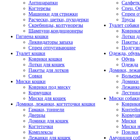
Антицарапки
Салфетк
Когтерезы
Спец. О
Машинки для стрижки
Спреи о
Расчески, щетки, пуходерки
Трусы
Скребницы, колтунорезы
Туалет собаки
Шампуни,кондиционеры
Коврик
Гигиена кошки
Лотки д
Ликвидаторы запаха
Пакеты 
Спреи отпугивающие
Подгузн
Туалет кошки
Одежда, обувь
Коврики кошки
Обувь
Лотки для кошек
Одежда
Пакеты для лотков
Домики, лежа
Совки
Вольеры
Миски кошки
Домики 
Коврики под миску
Лежанки
Кормушки
Лестни
Миски для кошек
Миски собаки
Домики, лежанки, когтеточки кошки
Коврики
Гамаки, тоннели
Контей
Дверцы
Кормуш
Домики для кошек
Миски
Когтеточки
Миски н
Комплексы
Поилки
Лежанки для кошек
Амуниция со