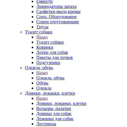
Емкости
Ликвидаторы запаха
Салфетки,мыло,кремы
Спец. Оборудование
Спреи отпугивающие
Трусы
Туалет собаки
Назад
Туалет собаки
Коврики
Лотки для собак
Пакеты для лотков
Подгузники
Одежда, обувь
Назад
Одежда, обувь
Обувь
Одежда
Домики, лежанки, клетки
Назад
Домики, лежанки, клетки
Вольеры, палатки
Домики для собак
Лежанки для собак
Лестницы