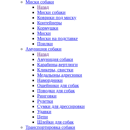
Миски собаки
Назад
Миски собаки
Коврики под миску
Контейнеры
Кормушки
Миски
Миски на подставке
Поилки
Амуниция собаки
Назад
Амуниция собаки
Карабины,вертлюги
Кликеры, свистки
Медальоны,адресники
Намордники
Ошейники для собак
Поводки для собак
Ринговки
Рулетки
Сумки для дрессировки
Удавки
Цепи
Шлейки для собак
Транспортировка собаки