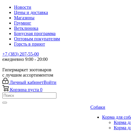
Новости
Цены и доставка
Магазины
Груминг
Ветклиника
Бонусная программа
Оптовым покупателям
Горсть в приют
+7 (383) 207-55-00
ежедневно 9:00 - 20:00
Гипермаркет зоотоваров
с лучшим ассортиментом
Личный кабинет
Войти
Корзина
пуста
0
Собаки
Корма для соб
Корма д
Корма д