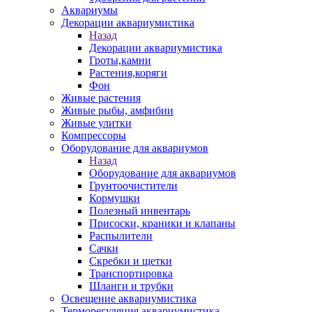
Аквариумы
Декорации аквариумистика
Назад
Декорации аквариумистика
Гроты,камни
Растения,коряги
Фон
Живые растения
Живые рыбы, амфибии
Живые улитки
Компрессоры
Оборудование для аквариумов
Назад
Оборудование для аквариумов
Грунтоочистители
Кормушки
Полезный инвентарь
Присоски, краники и клапаны
Распылители
Сачки
Скребки и щетки
Транспортировка
Шланги и трубки
Освещение аквариумистика
Терморегуляция аквариумистика