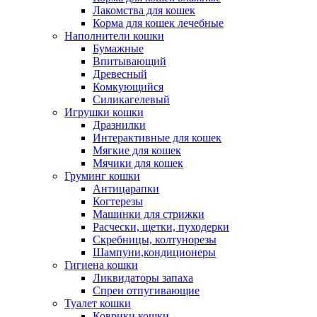
Лакомства для кошек
Корма для кошек лечебные
Наполнители кошки
Бумажные
Впитывающий
Древесный
Комкующийся
Силикагелевый
Игрушки кошки
Дразнилки
Интерактивные для кошек
Мягкие для кошек
Мячики для кошек
Груминг кошки
Антицарапки
Когтерезы
Машинки для стрижки
Расчески, щетки, пуходерки
Скребницы, колтунорезы
Шампуни,кондиционеры
Гигиена кошки
Ликвидаторы запаха
Спреи отпугивающие
Туалет кошки
Коврики кошки