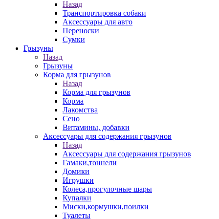
Назад
Транспортировка собаки
Аксессуары для авто
Переноски
Сумки
Грызуны
Назад
Грызуны
Корма для грызунов
Назад
Корма для грызунов
Корма
Лакомства
Сено
Витамины, добавки
Аксессуары для содержания грызунов
Назад
Аксессуары для содержания грызунов
Гамаки,тоннели
Домики
Игрушки
Колеса,прогулочные шары
Купалки
Миски,кормушки,поилки
Туалеты