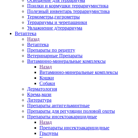
Освещение для террариума
Поилки и кормушки террариумистика
Полезный инвентарь террариумистика
Термометры,гигрометры
Террариумы и черепашники
Увлажнение д/террариума
Ветаптека
Назад
Ветаптека
Препараты по рецепту
Ветеринарные Препараты
Витаминно-минеральные комплексы
Назад
Витаминно-минеральные комплексы
Кошки
Собаки
Дерматология
Крема,мази
Литература
Препараты антигельминтные
Препараты для регуляции половой охоты
Препараты инсектоакарицидные
Назад
Препараты инсектоакарицидные
Грызуны