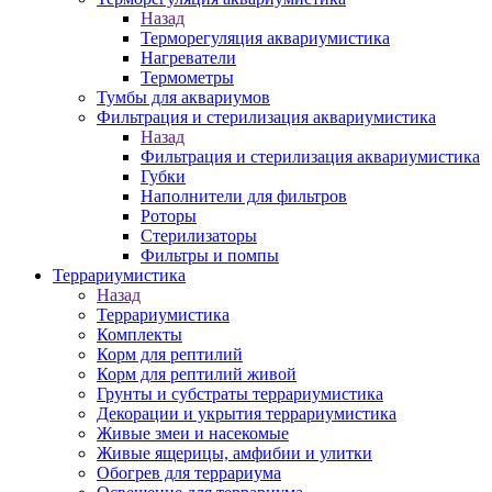
Назад
Терморегуляция аквариумистика
Нагреватели
Термометры
Тумбы для аквариумов
Фильтрация и стерилизация аквариумистика
Назад
Фильтрация и стерилизация аквариумистика
Губки
Наполнители для фильтров
Роторы
Стерилизаторы
Фильтры и помпы
Террариумистика
Назад
Террариумистика
Комплекты
Корм для рептилий
Корм для рептилий живой
Грунты и субстраты террариумистика
Декорации и укрытия террариумистика
Живые змеи и насекомые
Живые ящерицы, амфибии и улитки
Обогрев для террариума