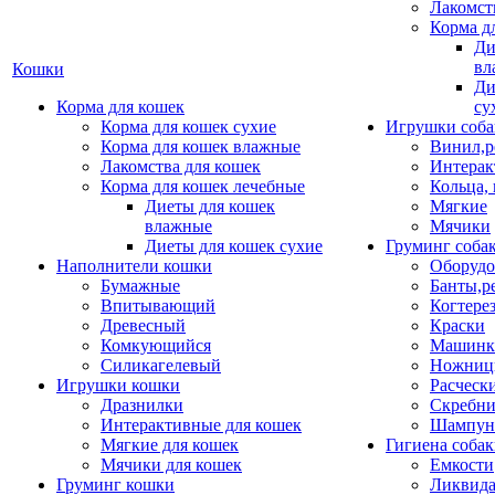
Лакомст
Корма д
Ди
вл
Кошки
Ди
Корма для кошек
су
Корма для кошек сухие
Игрушки соба
Корма для кошек влажные
Винил,р
Лакомства для кошек
Интерак
Корма для кошек лечебные
Кольца,
Диеты для кошек
Мягкие
влажные
Мячики
Диеты для кошек сухие
Груминг соба
Наполнители кошки
Оборудо
Бумажные
Банты,р
Впитывающий
Когтере
Древесный
Краски
Комкующийся
Машинки
Силикагелевый
Ножни
Игрушки кошки
Расческ
Дразнилки
Скребни
Интерактивные для кошек
Шампун
Мягкие для кошек
Гигиена соба
Мячики для кошек
Емкости
Груминг кошки
Ликвида