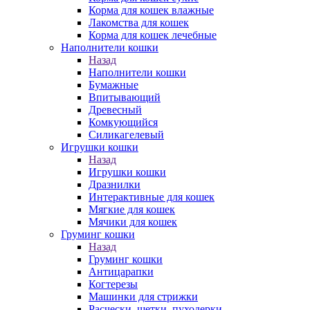
Корма для кошек влажные
Лакомства для кошек
Корма для кошек лечебные
Наполнители кошки
Назад
Наполнители кошки
Бумажные
Впитывающий
Древесный
Комкующийся
Силикагелевый
Игрушки кошки
Назад
Игрушки кошки
Дразнилки
Интерактивные для кошек
Мягкие для кошек
Мячики для кошек
Груминг кошки
Назад
Груминг кошки
Антицарапки
Когтерезы
Машинки для стрижки
Расчески, щетки, пуходерки