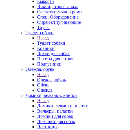
Емкости
Ликвидаторы запаха
Салфетки,мыло,кремы
Спец. Оборудование
Спреи отпугивающие
Трусы
Туалет собаки
Назад
Туалет собаки
Коврики
Лотки для собак
Пакеты для лотков
Подгузники
Одежда, обувь
Назад
Одежда, обувь
Обувь
Одежда
Домики, лежанки, клетки
Назад
Домики, лежанки, клетки
Вольеры, палатки
Домики для собак
Лежанки для собак
Лестницы