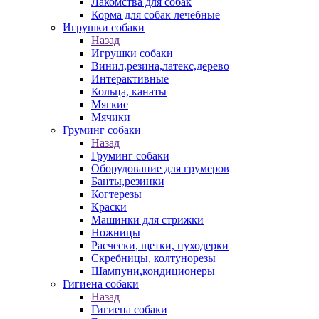
Лакомства для собак
Корма для собак лечебные
Игрушки собаки
Назад
Игрушки собаки
Винил,резина,латекс,дерево
Интерактивные
Кольца, канаты
Мягкие
Мячики
Груминг собаки
Назад
Груминг собаки
Оборудование для грумеров
Банты,резинки
Когтерезы
Краски
Машинки для стрижки
Ножницы
Расчески, щетки, пуходерки
Скребницы, колтунорезы
Шампуни,кондиционеры
Гигиена собаки
Назад
Гигиена собаки