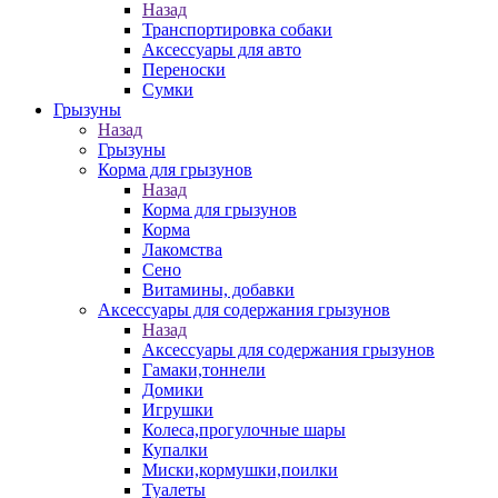
Назад
Транспортировка собаки
Аксессуары для авто
Переноски
Сумки
Грызуны
Назад
Грызуны
Корма для грызунов
Назад
Корма для грызунов
Корма
Лакомства
Сено
Витамины, добавки
Аксессуары для содержания грызунов
Назад
Аксессуары для содержания грызунов
Гамаки,тоннели
Домики
Игрушки
Колеса,прогулочные шары
Купалки
Миски,кормушки,поилки
Туалеты