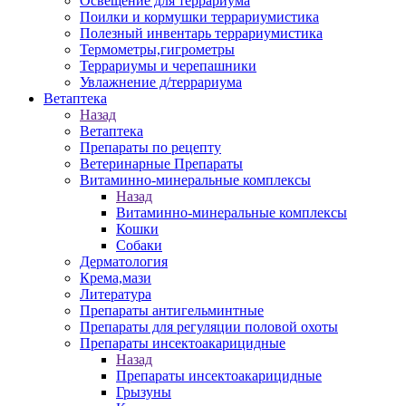
Освещение для террариума
Поилки и кормушки террариумистика
Полезный инвентарь террариумистика
Термометры,гигрометры
Террариумы и черепашники
Увлажнение д/террариума
Ветаптека
Назад
Ветаптека
Препараты по рецепту
Ветеринарные Препараты
Витаминно-минеральные комплексы
Назад
Витаминно-минеральные комплексы
Кошки
Собаки
Дерматология
Крема,мази
Литература
Препараты антигельминтные
Препараты для регуляции половой охоты
Препараты инсектоакарицидные
Назад
Препараты инсектоакарицидные
Грызуны