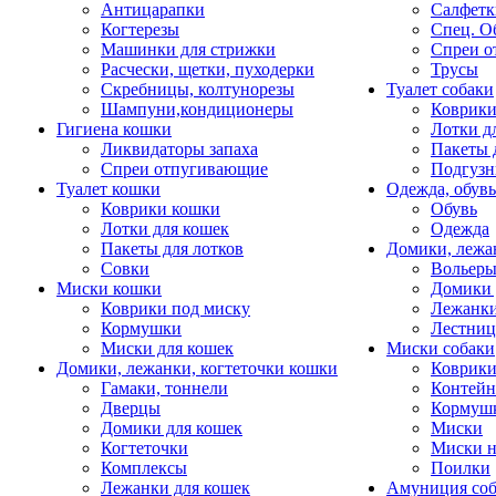
Антицарапки
Салфетк
Когтерезы
Спец. О
Машинки для стрижки
Спреи о
Расчески, щетки, пуходерки
Трусы
Скребницы, колтунорезы
Туалет собаки
Шампуни,кондиционеры
Коврик
Гигиена кошки
Лотки д
Ликвидаторы запаха
Пакеты 
Спреи отпугивающие
Подгузн
Туалет кошки
Одежда, обувь
Коврики кошки
Обувь
Лотки для кошек
Одежда
Пакеты для лотков
Домики, лежа
Совки
Вольеры
Миски кошки
Домики 
Коврики под миску
Лежанки
Кормушки
Лестни
Миски для кошек
Миски собаки
Домики, лежанки, когтеточки кошки
Коврики
Гамаки, тоннели
Контей
Дверцы
Кормуш
Домики для кошек
Миски
Когтеточки
Миски н
Комплексы
Поилки
Лежанки для кошек
Амуниция со