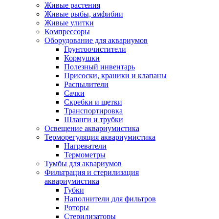
Живые растения
Живые рыбы, амфибии
Живые улитки
Компрессоры
Оборудование для аквариумов
Грунтоочистители
Кормушки
Полезный инвентарь
Присоски, краники и клапаны
Распылители
Сачки
Скребки и щетки
Транспортировка
Шланги и трубки
Освещение аквариумистика
Терморегуляция аквариумистика
Нагреватели
Термометры
Тумбы для аквариумов
Фильтрация и стерилизация
аквариумистика
Губки
Наполнители для фильтров
Роторы
Стерилизаторы