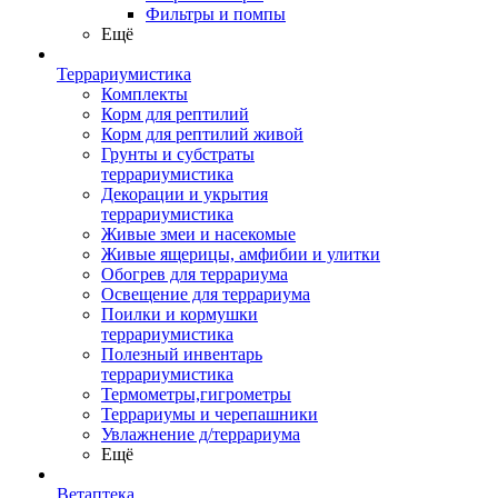
Фильтры и помпы
Ещё
Террариумистика
Комплекты
Корм для рептилий
Корм для рептилий живой
Грунты и субстраты
террариумистика
Декорации и укрытия
террариумистика
Живые змеи и насекомые
Живые ящерицы, амфибии и улитки
Обогрев для террариума
Освещение для террариума
Поилки и кормушки
террариумистика
Полезный инвентарь
террариумистика
Термометры,гигрометры
Террариумы и черепашники
Увлажнение д/террариума
Ещё
Ветаптека