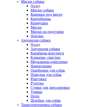
Миски собаки
Назад
Миски собаки
Коврики под миску
Контейнеры
Кормушки
Миски
Миски на подставке
Поилки
Амуниция собаки
Назад
Амуниция собаки
Карабины,вертлюги
Кликеры, свистки
Медальоны,адресники
Намордники
Ошейники для собак
Поводки для собак
Ринговки
Рулетки
Сумки для дрессировки
Удавки
Цепи
Шлейки для собак
Транспортировка собаки