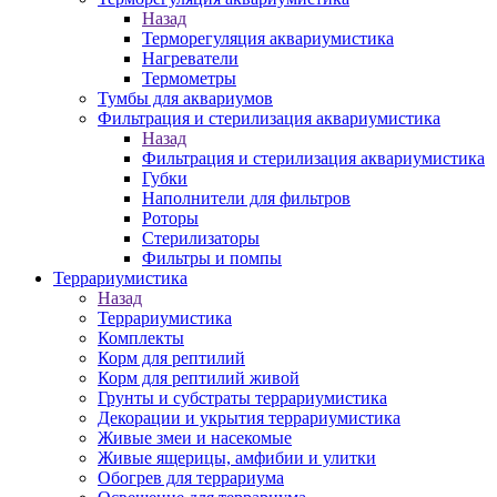
Назад
Терморегуляция аквариумистика
Нагреватели
Термометры
Тумбы для аквариумов
Фильтрация и стерилизация аквариумистика
Назад
Фильтрация и стерилизация аквариумистика
Губки
Наполнители для фильтров
Роторы
Стерилизаторы
Фильтры и помпы
Террариумистика
Назад
Террариумистика
Комплекты
Корм для рептилий
Корм для рептилий живой
Грунты и субстраты террариумистика
Декорации и укрытия террариумистика
Живые змеи и насекомые
Живые ящерицы, амфибии и улитки
Обогрев для террариума