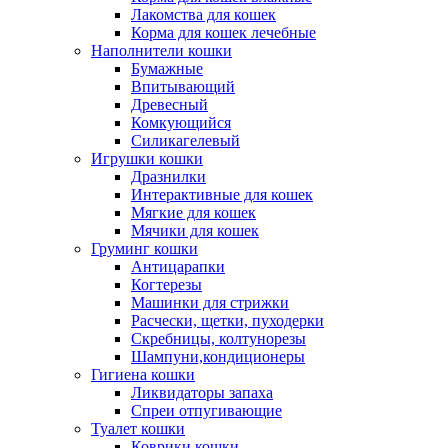
Лакомства для кошек
Корма для кошек лечебные
Наполнители кошки
Бумажные
Впитывающий
Древесный
Комкующийся
Силикагелевый
Игрушки кошки
Дразнилки
Интерактивные для кошек
Мягкие для кошек
Мячики для кошек
Груминг кошки
Антицарапки
Когтерезы
Машинки для стрижки
Расчески, щетки, пуходерки
Скребницы, колтунорезы
Шампуни,кондиционеры
Гигиена кошки
Ликвидаторы запаха
Спреи отпугивающие
Туалет кошки
Коврики кошки