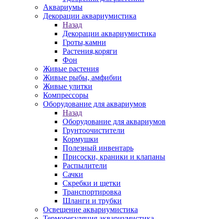
Аквариумы
Декорации аквариумистика
Назад
Декорации аквариумистика
Гроты,камни
Растения,коряги
Фон
Живые растения
Живые рыбы, амфибии
Живые улитки
Компрессоры
Оборудование для аквариумов
Назад
Оборудование для аквариумов
Грунтоочистители
Кормушки
Полезный инвентарь
Присоски, краники и клапаны
Распылители
Сачки
Скребки и щетки
Транспортировка
Шланги и трубки
Освещение аквариумистика
Терморегуляция аквариумистика