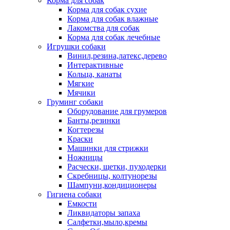
Корма для собак
Корма для собак сухие
Корма для собак влажные
Лакомства для собак
Корма для собак лечебные
Игрушки собаки
Винил,резина,латекс,дерево
Интерактивные
Кольца, канаты
Мягкие
Мячики
Груминг собаки
Оборудование для грумеров
Банты,резинки
Когтерезы
Краски
Машинки для стрижки
Ножницы
Расчески, щетки, пуходерки
Скребницы, колтунорезы
Шампуни,кондиционеры
Гигиена собаки
Емкости
Ликвидаторы запаха
Салфетки,мыло,кремы