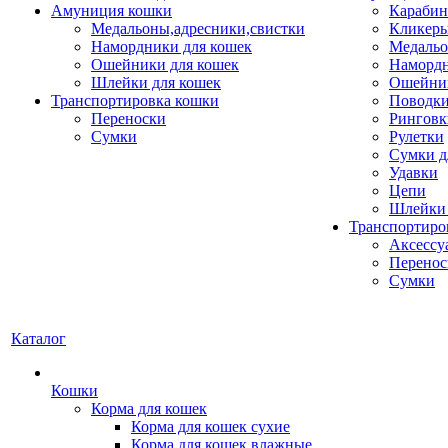
Амуниция кошки
Карабин
Медальоны,адресники,свистки
Кликеры
Намордники для кошек
Медальо
Ошейники для кошек
Наморд
Шлейки для кошек
Ошейник
Транспортировка кошки
Поводки
Переноски
Ринговк
Сумки
Рулетки
Сумки д
Удавки
Цепи
Шлейки 
Транспортиро
Аксессу
Перенос
Сумки
Каталог
Кошки
Корма для кошек
Корма для кошек сухие
Корма для кошек влажные