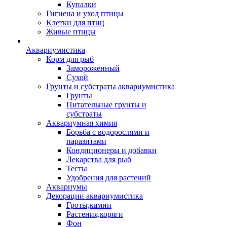
Купалки
Гигиена и уход птицы
Клетки для птиц
Живые птицы
Аквариумистика
Корм для рыб
Замороженный
Сухой
Грунты и субстраты аквариумистика
Грунты
Питательные грунты и
субстраты
Аквариумная химия
Борьба с водорослями и
паразитами
Кондиционеры и добавки
Лекарства для рыб
Тесты
Удобрения для растений
Аквариумы
Декорации аквариумистика
Гроты,камни
Растения,коряги
Фон