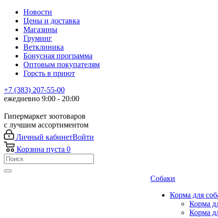
Новости
Цены и доставка
Магазины
Груминг
Ветклиника
Бонусная программа
Оптовым покупателям
Горсть в приют
+7 (383) 207-55-00
ежедневно 9:00 - 20:00
Гипермаркет зоотоваров
с лучшим ассортиментом
Личный кабинет
Войти
Корзина
пуста
0
Собаки
Корма для соб
Корма д
Корма д