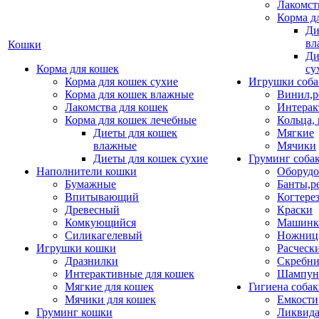
Лакомст
Корма д
Ди
вл
Кошки
Ди
Корма для кошек
су
Корма для кошек сухие
Игрушки соба
Корма для кошек влажные
Винил,р
Лакомства для кошек
Интерак
Корма для кошек лечебные
Кольца,
Диеты для кошек
Мягкие
влажные
Мячики
Диеты для кошек сухие
Груминг соба
Наполнители кошки
Оборудо
Бумажные
Банты,р
Впитывающий
Когтере
Древесный
Краски
Комкующийся
Машинки
Силикагелевый
Ножни
Игрушки кошки
Расческ
Дразнилки
Скребни
Интерактивные для кошек
Шампун
Мягкие для кошек
Гигиена соба
Мячики для кошек
Емкости
Груминг кошки
Ликвида