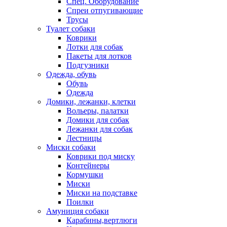
Спец. Оборудование
Спреи отпугивающие
Трусы
Туалет собаки
Коврики
Лотки для собак
Пакеты для лотков
Подгузники
Одежда, обувь
Обувь
Одежда
Домики, лежанки, клетки
Вольеры, палатки
Домики для собак
Лежанки для собак
Лестницы
Миски собаки
Коврики под миску
Контейнеры
Кормушки
Миски
Миски на подставке
Поилки
Амуниция собаки
Карабины,вертлюги