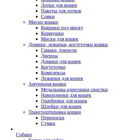
Лотки для кошек
Пакеты для лотков
Совки
Миски кошки
Коврики под миску
Кормушки
Миски для кошек
Домики, лежанки, когтеточки кошки
Гамаки, тоннели
Дверцы
Домики для кошек
Когтеточки
Комплексы
Лежанки для кошек
Амуниция кошки
Медальоны,адресники,свистки
Намордники для кошек
Ошейники для кошек
Шлейки для кошек
Транспортировка кошки
Переноски
Сумки
Собаки