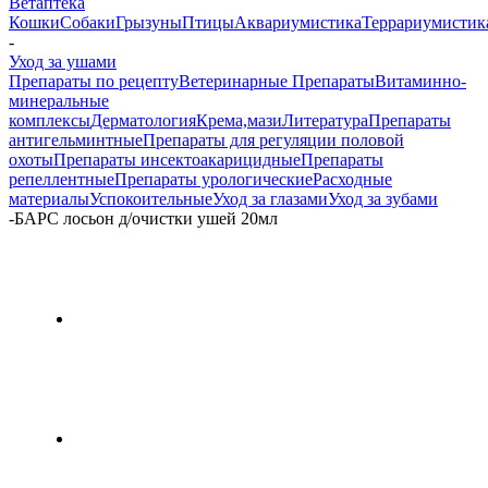
Ветаптека
Кошки
Собаки
Грызуны
Птицы
Аквариумистика
Террариумистик
-
Уход за ушами
Препараты по рецепту
Ветеринарные Препараты
Витаминно-
минеральные
комплексы
Дерматология
Крема,мази
Литература
Препараты
антигельминтные
Препараты для регуляции половой
охоты
Препараты инсектоакарицидные
Препараты
репеллентные
Препараты урологические
Расходные
материалы
Успокоительные
Уход за глазами
Уход за зубами
-
БАРС лосьон д/очистки ушей 20мл