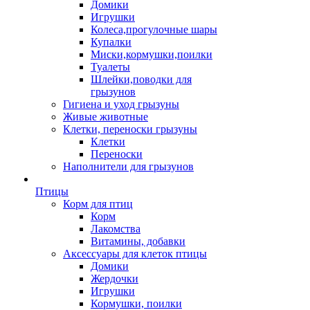
Домики
Игрушки
Колеса,прогулочные шары
Купалки
Миски,кормушки,поилки
Туалеты
Шлейки,поводки для
грызунов
Гигиена и уход грызуны
Живые животные
Клетки, переноски грызуны
Клетки
Переноски
Наполнители для грызунов
Птицы
Корм для птиц
Корм
Лакомства
Витамины, добавки
Аксессуары для клеток птицы
Домики
Жердочки
Игрушки
Кормушки, поилки