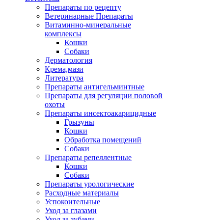
Препараты по рецепту
Ветеринарные Препараты
Витаминно-минеральные
комплексы
Кошки
Собаки
Дерматология
Крема,мази
Литература
Препараты антигельминтные
Препараты для регуляции половой
охоты
Препараты инсектоакарицидные
Грызуны
Кошки
Обработка помещений
Собаки
Препараты репеллентные
Кошки
Собаки
Препараты урологические
Расходные материалы
Успокоительные
Уход за глазами
Уход за зубами